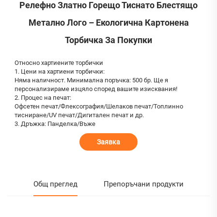
Релефно Златно Горещо Тиснато Блестящо
Метално Лого – Екологична Картонена
Торбичка За Покупки
Относно хартиените торбички
1. Цени на хартиени торбички:
Няма наличност. Минимална поръчка: 500 бр. Ще я
персонализираме изцяло според вашите изисквания!
2. Процес на печат:
Офсетен печат/Флексография/Шелаков печат/Топлинно
тисниране/UV печат/Дигитален печат и др.
3. Дръжка: Панделка/Въже
Заявка
Общ преглед
Препоръчани продукти