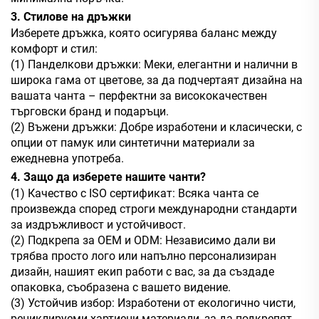
3. Стилове на дръжки
Изберете дръжка, която осигурява баланс между
комфорт и стил:
(1) Панделкови дръжки: Меки, елегантни и налични в
широка гама от цветове, за да подчертаят дизайна на
вашата чанта – перфектни за висококачествен
търговски бранд и подаръци.
(2) Въжени дръжки: Добре изработени и класически, с
опции от памук или синтетични материали за
ежедневна употреба.
4. Защо да изберете нашите чанти?
(1) Качество с ISO сертификат: Всяка чанта се
произвежда според строги международни стандарти
за издръжливост и устойчивост.
(2) Подкрепа за OEM и ODM: Независимо дали ви
трябва просто лого или напълно персонализиран
дизайн, нашият екип работи с вас, за да създаде
опаковка, съобразена с вашето видение.
(3) Устойчив избор: Изработени от екологично чисти,
рециклируеми хартиени материали, за да подкрепят