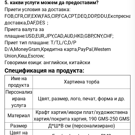
5. какви услуги можем да предоставим?
Приети условия за доставка:
FOB,CFR,CIF,EXW,FAS,CIP,FCA,CPT,DEQ,DDP,DDU,Експресна
доставка,DAF,DES；
Приета валута за
плащане:USD,EUR,JPY,CAD,AUD,HKD,GBP,CNY,CHF;
Приет тип плащане: T/T,L/C,D/P
D/A,MoneyGram,Кредитна карта,PayPal,Western
Union,Кеш,Escrow;
Говорими езици: английски, китайски
Спецификация на продукта:
Име на
Хартиена торба
продукта
Персонализ
ирана
Цвят, размер, лого, печат, форма и др.
услуга
Крафт хартия/ивори плат/художествена
Материал
хартия/покрита хартия, 190 GMS-250 GMS
Размер
Д*Ш*В см (персонализирано)
Цвят на