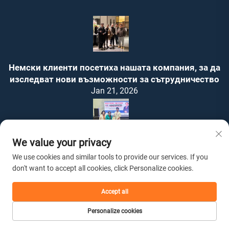
Немски клиенти посетиха нашата компания, за да
изследват нови възможности за сътрудничество
Jan 21, 2026
We value your privacy
Нашата компания участва в Международната
We use cookies and similar tools to provide our services. If you
изложба на брандове в Малайзия и получи
don't want to accept all cookies, click Personalize cookies.
почетен сертификат
Dec 31, 2025
Accept all
Свържете се с нас
Personalize cookies