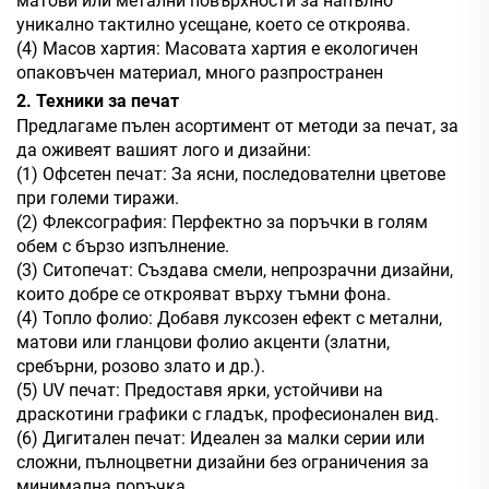
матови или метални повърхности за напълно
уникално тактилно усещане, което се откроява.
(4) Масов хартия: Масовата хартия е екологичен
опаковъчен материал, много разпространен
2. Техники за печат
Предлагаме пълен асортимент от методи за печат, за
да оживеят вашият лого и дизайни:
(1) Офсетен печат: За ясни, последователни цветове
при големи тиражи.
(2) Флексография: Перфектно за поръчки в голям
обем с бързо изпълнение.
(3) Ситопечат: Създава смели, непрозрачни дизайни,
които добре се открояват върху тъмни фона.
(4) Топло фолио: Добавя луксозен ефект с метални,
матови или гланцови фолио акценти (златни,
сребърни, розово злато и др.).
(5) UV печат: Предоставя ярки, устойчиви на
драскотини графики с гладък, професионален вид.
(6) Дигитален печат: Идеален за малки серии или
сложни, пълноцветни дизайни без ограничения за
минимална поръчка.