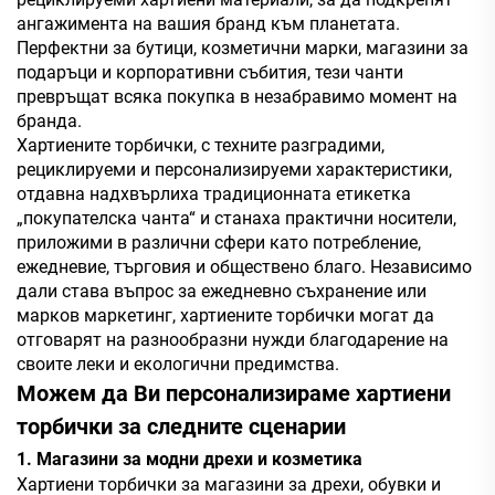
ангажимента на вашия бранд към планетата.
Перфектни за бутици, козметични марки, магазини за
подаръци и корпоративни събития, тези чанти
превръщат всяка покупка в незабравимо момент на
бранда.
Хартиените торбички, с техните разградими,
рециклируеми и персонализируеми характеристики,
отдавна надхвърлиха традиционната етикетка
„покупателска чанта“ и станаха практични носители,
приложими в различни сфери като потребление,
ежедневие, търговия и обществено благо. Независимо
дали става въпрос за ежедневно съхранение или
марков маркетинг, хартиените торбички могат да
отговарят на разнообразни нужди благодарение на
своите леки и екологични предимства.
Можем да Ви персонализираме хартиени
торбички за следните сценарии
1. Магазини за модни дрехи и козметика
Хартиени торбички за магазини за дрехи, обувки и