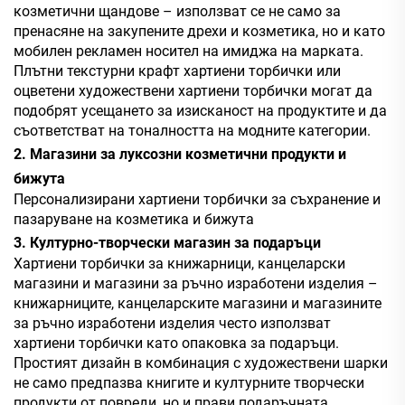
козметични щандове – използват се не само за
пренасяне на закупените дрехи и козметика, но и като
мобилен рекламен носител на имиджа на марката.
Плътни текстурни крафт хартиени торбички или
оцветени художествени хартиени торбички могат да
подобрят усещането за изисканост на продуктите и да
съответстват на тоналността на модните категории.
2. Магазини за луксозни козметични продукти и
бижута
Персонализирани хартиени торбички за съхранение и
пазаруване на козметика и бижута
3. Културно-творчески магазин за подаръци
Хартиени торбички за книжарници, канцеларски
магазини и магазини за ръчно изработени изделия –
книжарниците, канцеларските магазини и магазините
за ръчно изработени изделия често използват
хартиени торбички като опаковка за подаръци.
Простият дизайн в комбинация с художествени шарки
не само предпазва книгите и културните творчески
продукти от повреди, но и прави подаръчната