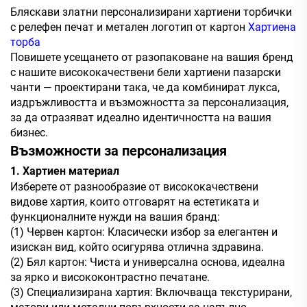
Бляскави златни персонализирани хартиени торбички
с релефен печат и метален логотип от картон
Хартиена
торба
Повишете усещането от разопаковане на вашия бренд
с нашите висококачествени бели хартиени пазарски
чанти — проектирани така, че да комбинират лукса,
издръжливостта и възможността за персонализация,
за да отразяват идеално идентичността на вашия
бизнес.
Възможности за персонализация
1. Хартиен материал
Изберете от разнообразие от висококачествени
видове хартия, които отговарят на естетиката и
функционалните нужди на вашия бранд:
(1) Червен картон: Класически избор за елегантен и
изискан вид, който осигурява отлична здравина.
(2) Бял картон: Чиста и универсална основа, идеална
за ярко и висококонтрастно печатане.
(3) Специализирана хартия: Включваща текстурирани,