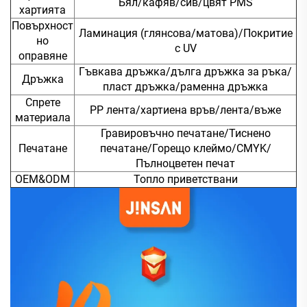
Бял/кафяв/сив/цвят PMS
хартията
Повърхност
Ламинация (глянсова/матова)/Покритие
но
с UV
оправяне
Гъвкава дръжка/дълга дръжка за ръка/
Дръжка
пласт дръжка/раменна дръжка
Спрете
PP лента/хартиена връв/лента/въже
материала
Гравировъчно печатане/Тиснено
Печатане
печатане/Горещо клеймо/CMYK/
Пълноцветен печат
OEM&ODM
Топло приветствани