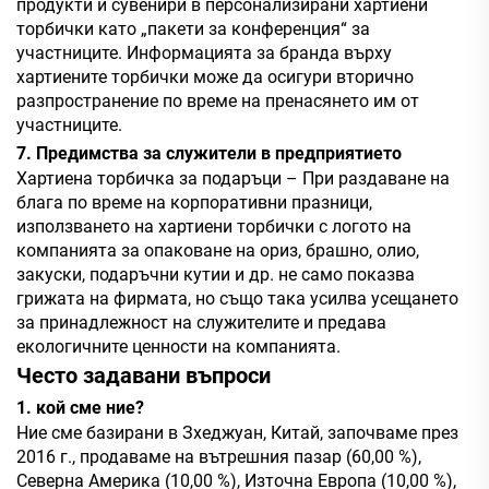
продукти и сувенири в персонализирани хартиени
торбички като „пакети за конференция“ за
участниците. Информацията за бранда върху
хартиените торбички може да осигури вторично
разпространение по време на пренасянето им от
участниците.
7. Предимства за служители в предприятието
Хартиена торбичка за подаръци – При раздаване на
блага по време на корпоративни празници,
използването на хартиени торбички с логото на
компанията за опаковане на ориз, брашно, олио,
закуски, подаръчни кутии и др. не само показва
грижата на фирмата, но също така усилва усещането
за принадлежност на служителите и предава
екологичните ценности на компанията.
Често задавани въпроси
1. кой сме ние?
Ние сме базирани в Зхеджуан, Китай, започваме през
2016 г., продаваме на вътрешния пазар (60,00 %),
Северна Америка (10,00 %), Източна
Европа (10,00 %),