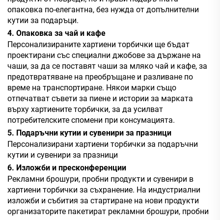
опаковка по-елегантна, без нужда от допълнителни
кутии за подаръци.
4. Опаковка за чай и кафе
Персонализираните хартиени торбички ще бъдат
проектирани със специални джобове за държане на
чаши, за да се поставят чаши за мляко чай и кафе, за
предотвратяване на преобръщане и разливане по
време на транспортиране. Някои марки също
отпечатват съвети за пиене и истории за марката
върху хартиените торбички, за да усилват
потребителските спомени при консумацията.
5. Подаръчни кутии и сувенири за празници
Персонализирани хартиени торбички за подаръчни
кутии и сувенири за празници
6. Изложби и пресконференции
Рекламни брошури, пробни продукти и сувенири в
хартиени торбички за съхранение. На индустриални
изложби и събития за стартиране на нови продукти
организаторите пакетират рекламни брошури, пробни