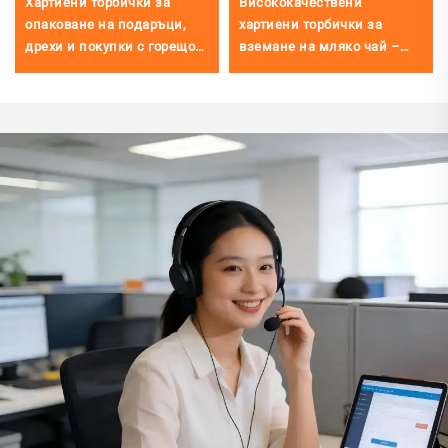
Хартиени торбички за
Висококачествени
опаковане на подаръци,
хартиени торбички за
дрехи и покупки с горещо
вземане на мляко чай –
тиснен лого – за люксозни
торбички от крафт хартия с
бутици и магазини
усукани дръжки,
направени от рециклирана
екологична крафт хартия