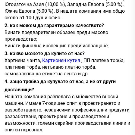
Югоизточна Азия (10,00 %), Западна Европа (5,00 %),
Южна Европа (5,00 %). В нашата компания има общо
около 51-100 души
офис.
2. как можем да гарантираме качеството?
Винаги предварителен образец преди масово
производство;
Винаги финална инспекция преди изпращане;
3. какво можете да купите от нас?
Хартиена чанта,
Картионен кутия
, ПП плетена торба,
платнена торба, нетъкано платно торба,
самозалепваща етикетна лента и др.
4. защо трябва да купувате от нас, а не от други
доставчици?
Нашата компания разполага с множество вносни
машини. Имаме 7-годишен опит в проектирането и
разработването, независими професионални продукти
разработване, проектиране и производствени
възможности, големи серийни производствени линии и
опитен персонал.