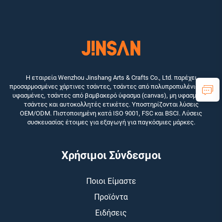
Η εταιρεία Wenzhou Jinshang Arts & Crafts Co., Ltd. παρέχει
προσαρμοσμένες χάρτινες τσάντες, τσάντες από πολυπροπυλένιο (PP)
υφασμένες, τσάντες από βαμβακερό ύφασμα (canvas), μη υφασμένες
τσάντες και αυτοκολλητές ετικέτες. Υποστηρίζονται λύσεις
OEM/ODM. Πιστοποιημένη κατά ISO 9001, FSC και BSCI. Λύσεις
συσκευασίας έτοιμες για εξαγωγή για παγκόσμιες μάρκες.
Χρήσιμοι Σύνδεσμοι
Ποιοι Είμαστε
Προϊόντα
Ειδήσεις