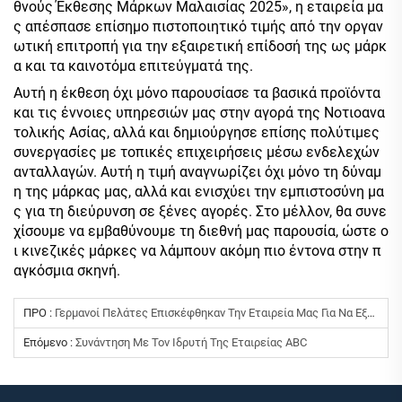
θνούς Έκθεσης Μάρκων Μαλαισίας 2025», η εταιρεία μα
ς απέσπασε επίσημο πιστοποιητικό τιμής από την οργαν
ωτική επιτροπή για την εξαιρετική επίδοσή της ως μάρκ
α και τα καινοτόμα επιτεύγματά της.
Αυτή η έκθεση όχι μόνο παρουσίασε τα βασικά προϊόντα
και τις έννοιες υπηρεσιών μας στην αγορά της Νοτιοανα
τολικής Ασίας, αλλά και δημιούργησε επίσης πολύτιμες
συνεργασίες με τοπικές επιχειρήσεις μέσω ενδελεχών
ανταλλαγών. Αυτή η τιμή αναγνωρίζει όχι μόνο τη δύναμ
η της μάρκας μας, αλλά και ενισχύει την εμπιστοσύνη μα
ς για τη διεύρυνση σε ξένες αγορές. Στο μέλλον, θα συνε
χίσουμε να εμβαθύνουμε τη διεθνή μας παρουσία, ώστε ο
ι κινεζικές μάρκες να λάμπουν ακόμη πιο έντονα στην π
αγκόσμια σκηνή.
ΠΡΟ :
Γερμανοί Πελάτες Επισκέφθηκαν Την Εταιρεία Μας Για Να Εξερευνήσουν Νέες Ευκαιρίες Συνεργασίας
Επόμενο :
Συνάντηση Με Τον Ιδρυτή Της Εταιρείας ABC