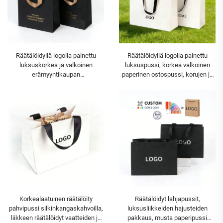
Räätälöidyllä logolla painettu
Räätälöidyllä logolla painettu
luksuskorkea ja valkoinen
luksuspussi, korkea valkoinen
erämyyntikaupan
paperinen ostospussi, korujen ja
silkinkangaskahvoinen lahjapussi,
vaatteiden pakkaus, lahjaksi
korujen räätälöidyt
luksusostospussit logoilla
Korkealaatuinen räätälöity
Räätälöidyt lahjapussit,
pahvipussi silkinkangaskahvoilla,
luksusliikkeiden hajusteiden
liikkeen räätälöidyt vaatteiden ja
pakkaus, musta paperipussi