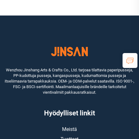
kenkien pakkausostospussit
pienille koruille käsillä,
kantokahvoilla
Wenzhou Jinshang Arts & Crafts Co., Ltd. tarjoaa tilattavia paperipusseja,
PP-kudottuja pusseja, kangaspusseja, kudumattomia pusseja ja
itseliimaavia tarrapakkauksia. OEM- ja ODM-palvelut saatavilla. ISO 9001-,
FSC- ja BSCI-sertifiointi. Maailmanlaajuisille brändeille tarkoitetut
vientivalmiit pakkausratkaisut.
Hyödylliset linkit
Meistä