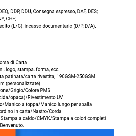
, DEQ, DDP, DDU, Consegna espresso, DAF, DES;
NY, CHF;
redito (L/C), incasso documentario (D/P, D/A),
orsa di Carta
ni, logo, stampa, forma, ecc.
rta patinata/carta rivestita, 190GSM-250GSM
m (personalizzate)
one/Grigio/Colore PMS
lucida/opaca)/Rivestimento UV
to/Manico a toppa/Manico lungo per spalla
ordino in carta/Nastro/Corda
vo/Stampa a caldo/CMYK/Stampa a colori completi
Benvenuto.