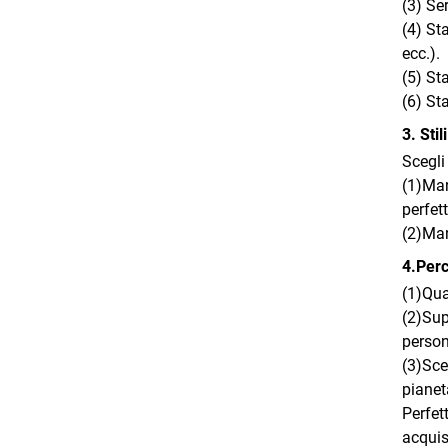
(3) Se
(4) St
ecc.).
(5) St
(6) St
3. Stil
Scegli
(1)Man
perfett
(2)Man
4.Perc
(1)Qua
(2)Sup
person
(3)Sce
pianet
Perfet
acquis