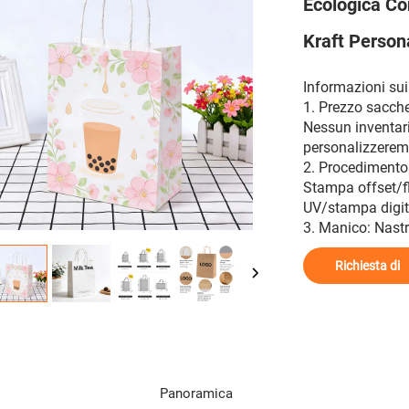
Ecologica Co
Kraft Person
Informazioni sui
1. Prezzo sacchet
Nessun inventari
personalizzeremo
2. Procedimento
Stampa offset/f
UV/stampa digita
3. Manico: Nast
Richiesta di
informazioni
Panoramica