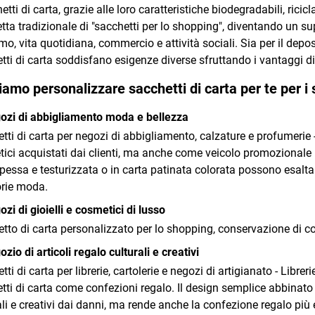
hetti di carta, grazie alle loro caratteristiche biodegradabili, ric
hetta tradizionale di "sacchetti per lo shopping", diventando un s
o, vita quotidiana, commercio e attività sociali. Sia per il depos
tti di carta soddisfano esigenze diverse sfruttando i vantaggi di
amo personalizzare sacchetti di carta per te per i
ozi di abbigliamento moda e bellezza
tti di carta per negozi di abbigliamento, calzature e profumerie - N
ici acquistati dai clienti, ma anche come veicolo promozionale 
spessa e testurizzata o in carta patinata colorata possono esaltare
rie moda.
ozi di gioielli e cosmetici di lusso
tto di carta personalizzato per lo shopping, conservazione di cos
ozio di articoli regalo culturali e creativi
ti di carta per librerie, cartolerie e negozi di artigianato - Librer
tti di carta come confezioni regalo. Il design semplice abbinato a
ali e creativi dai danni, ma rende anche la confezione regalo più