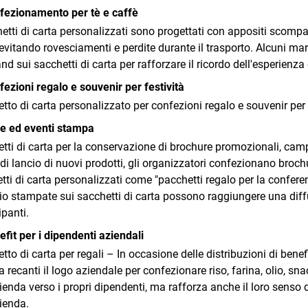
fezionamento per tè e caffè
hetti di carta personalizzati sono progettati con appositi scompart
 evitando rovesciamenti e perdite durante il trasporto. Alcuni m
nd sui sacchetti di carta per rafforzare il ricordo dell'esperienza 
fezioni regalo e souvenir per festività
tto di carta personalizzato per confezioni regalo e souvenir per 
re ed eventi stampa
tti di carta per la conservazione di brochure promozionali, campi
 di lancio di nuovi prodotti, gli organizzatori confezionano broc
tti di carta personalizzati come "pacchetti regalo per la conferen
o stampate sui sacchetti di carta possono raggiungere una diffu
ipanti.
efit per i dipendenti aziendali
to di carta per regali – In occasione delle distribuzioni di benefit
ta recanti il logo aziendale per confezionare riso, farina, olio, sn
zienda verso i propri dipendenti, ma rafforza anche il loro senso
zienda.