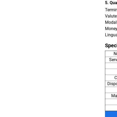
5. Qua
Termin
Valute
Modali
MoneyG
Lingua
Speci
N
Serv
C
Dispo
Man