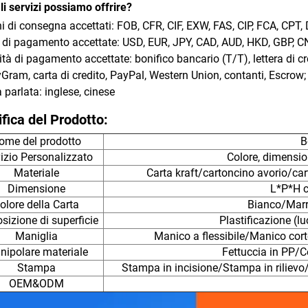
li servizi possiamo offrire?
i di consegna accettati: FOB, CFR, CIF, EXW, FAS, CIP, FCA, CPT
 di pagamento accettate: USD, EUR, JPY, CAD, AUD, HKD, GBP, C
tà di pagamento accettate: bonifico bancario (T/T), lettera di c
ram, carta di credito, PayPal, Western Union, contanti, Escrow;
 parlata: inglese, cinese
fica del Prodotto:
ome del prodotto
B
izio Personalizzato
Colore, dimensio
Materiale
Carta kraft/cartoncino avorio/ca
Dimensione
L*P*H c
olore della Carta
Bianco/Marr
sizione di superficie
Plastificazione (
Maniglia
Manico a flessibile/Manico cor
ipolare materiale
Fettuccia in PP/C
Stampa
Stampa in incisione/Stampa in rilie
OEM&ODM