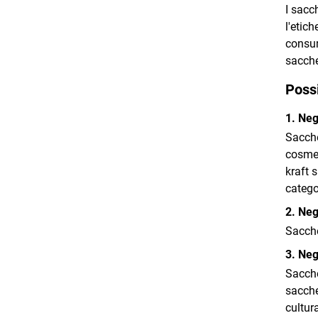
I sacc
l'etic
consum
sacche
Possi
1. Neg
Sacche
cosmet
kraft 
catego
2. Neg
Sacche
3. Neg
Sacchet
sacche
cultur