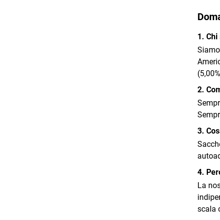
Doma
1. Chi
Siamo 
Americ
(5,00%
2. Com
Sempre
Sempre
3. Cos
Sacche
autoad
4. Per
La nos
indipe
scala 