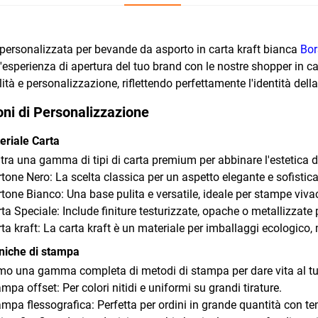
personalizzata per bevande da asporto in carta kraft bianca
Bor
l'esperienza di apertura del tuo brand con le nostre shopper in cart
ità e personalizzazione, riflettendo perfettamente l'identità della 
ni di Personalizzazione
eriale Carta
 tra una gamma di tipi di carta premium per abbinare l'estetica d
rtone Nero: La scelta classica per un aspetto elegante e sofistic
rtone Bianco: Una base pulita e versatile, ideale per stampe vivac
rta Speciale: Include finiture testurizzate, opache o metallizzate 
rta kraft: La carta kraft è un materiale per imballaggi ecologic
niche di stampa
mo una gamma completa di metodi di stampa per dare vita al tuo
ampa offset: Per colori nitidi e uniformi su grandi tirature.
ampa flessografica: Perfetta per ordini in grande quantità con te