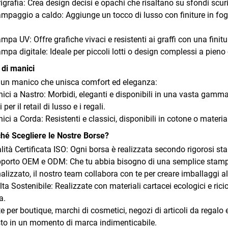
rigrafia: Crea design decisi e opachi che risaltano su sfondi scuri
ampaggio a caldo: Aggiunge un tocco di lusso con finiture in fogl
ampa UV: Offre grafiche vivaci e resistenti ai graffi con una finitu
ampa digitale: Ideale per piccoli lotti o design complessi a pieno
i di manici
 un manico che unisca comfort ed eleganza:
ici a Nastro: Morbidi, eleganti e disponibili in una vasta gamma 
i per il retail di lusso e i regali.
ici a Corda: Resistenti e classici, disponibili in cotone o materia
hé Scegliere le Nostre Borse?
lità Certificata ISO: Ogni borsa è realizzata secondo rigorosi sta
porto OEM e ODM: Che tu abbia bisogno di una semplice stamp
alizzato, il nostro team collabora con te per creare imballaggi all
lta Sostenibile: Realizzate con materiali cartacei ecologici e rici
a.
te per boutique, marchi di cosmetici, negozi di articoli da regal
to in un momento di marca indimenticabile.