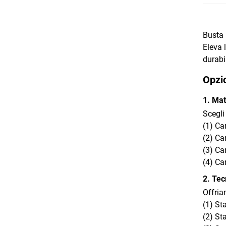
Busta 
Eleva 
durabil
Opzio
1. Mat
Scegli
(1) Ca
(2) Ca
(3) Ca
(4) Ca
2. Tec
Offria
(1) St
(2) St