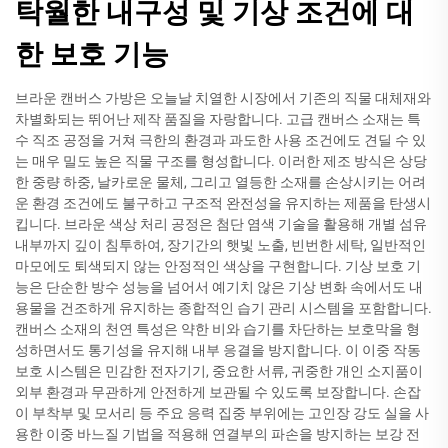
탁월한 내구성 및 기상 조건에 대
한 보호 기능
브라운 캔버스 가방은 오늘날 치열한 시장에서 기존의 직물 대체재와
차별화되는 뛰어난 제작 품질을 자랑합니다. 고급 캔버스 소재는 특
수 직조 공정을 거쳐 극한의 환경과 과도한 사용 조건에도 견딜 수 있
는 매우 밀도 높은 직물 구조를 형성합니다. 이러한 제조 방식은 상당
한 중량 하중, 날카로운 물체, 그리고 열등한 소재를 손상시키는 어려
운 환경 조건에도 불구하고 구조적 완전성을 유지하는 제품을 탄생시
킵니다. 브라운 색상 처리 공정은 첨단 염색 기술을 활용해 개별 섬유
내부까지 깊이 침투하여, 장기간의 햇빛 노출, 빈번한 세탁, 일반적인
마모에도 퇴색되지 않는 안정적인 색상을 구현합니다. 기상 보호 기
능은 단순한 방수 성능을 넘어서 예기치 않은 기상 변화 속에서도 내
용물을 건조하게 유지하는 종합적인 습기 관리 시스템을 포함합니다.
캔버스 소재의 천연 특성은 약한 비와 습기를 차단하는 보호막을 형
성하면서도 통기성을 유지해 내부 응결을 방지합니다. 이 이중 작동
보호 시스템은 민감한 전자기기, 중요한 서류, 귀중한 개인 소지품이
외부 환경과 무관하게 안전하게 보관될 수 있도록 보장합니다. 손잡
이 부착부 및 모서리 등 주요 응력 집중 부위에는 고인장 강도 실을 사
용한 이중 바느질 기법을 적용해 연결부의 파손을 방지하는 보강 전