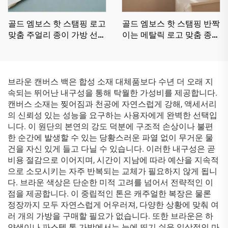
골드 엠보스 핫 스탬핑 로고
골드 엠보스 핫 스탬핑 반짝
맞춤 주얼리 종이 가방 선물
이는 메탈릭 로고 맞춤 종이
쇼핑 토트백 재활용 종이 가
가방 친환경 골판지 쇼핑 종
방
이 가방
브라운 캔버스 백은 합성 소재 대체품보다 수년 더 오래 지
속되는 뛰어난 내구성을 통해 탁월한 가성비를 제공합니다.
캔버스 소재는 찢어짐과 천공에 자연스럽게 강해, 액세서리
의 신뢰성 있는 성능을 요구하는 사용자에게 완벽한 선택입
니다. 이 원단의 본연의 강도 덕분에 구조적 손상이나 불편
한 순간에 발생할 수 있는 당황스러운 파열 없이 무거운 물
건을 자신 있게 들고 다닐 수 있습니다. 이러한 내구성은 곧
비용 절감으로 이어지며, 시간이 지남에 따라 예산을 지속적
으로 소모시키는 자주 반복되는 교체가 필요하지 않게 됩니
다. 브라운 색상은 단순한 미적 고려를 넘어서 전략적인 이
점을 제공합니다. 이 중립적인 톤은 캐주얼한 복장은 물론
정장까지 모두 자연스럽게 어우러져, 다양한 상황에 맞춰 여
러 개의 가방을 구매할 필요가 없습니다. 또한 브라운은 하
얀색이나 파스텔 톤 가방에서는 눈에 띄기 쉬운 일상적인 마