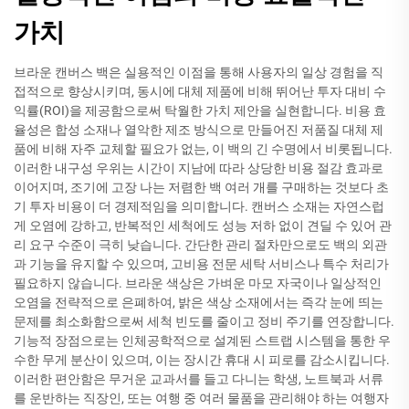
가치
브라운 캔버스 백은 실용적인 이점을 통해 사용자의 일상 경험을 직
접적으로 향상시키며, 동시에 대체 제품에 비해 뛰어난 투자 대비 수
익률(ROI)을 제공함으로써 탁월한 가치 제안을 실현합니다. 비용 효
율성은 합성 소재나 열악한 제조 방식으로 만들어진 저품질 대체 제
품에 비해 자주 교체할 필요가 없는, 이 백의 긴 수명에서 비롯됩니다.
이러한 내구성 우위는 시간이 지남에 따라 상당한 비용 절감 효과로
이어지며, 조기에 고장 나는 저렴한 백 여러 개를 구매하는 것보다 초
기 투자 비용이 더 경제적임을 의미합니다. 캔버스 소재는 자연스럽
게 오염에 강하고, 반복적인 세척에도 성능 저하 없이 견딜 수 있어 관
리 요구 수준이 극히 낮습니다. 간단한 관리 절차만으로도 백의 외관
과 기능을 유지할 수 있으며, 고비용 전문 세탁 서비스나 특수 처리가
필요하지 않습니다. 브라운 색상은 가벼운 마모 자국이나 일상적인
오염을 전략적으로 은폐하여, 밝은 색상 소재에서는 즉각 눈에 띄는
문제를 최소화함으로써 세척 빈도를 줄이고 정비 주기를 연장합니다.
기능적 장점으로는 인체공학적으로 설계된 스트랩 시스템을 통한 우
수한 무게 분산이 있으며, 이는 장시간 휴대 시 피로를 감소시킵니다.
이러한 편안함은 무거운 교과서를 들고 다니는 학생, 노트북과 서류
를 운반하는 직장인, 또는 여행 중 여러 물품을 관리해야 하는 여행자