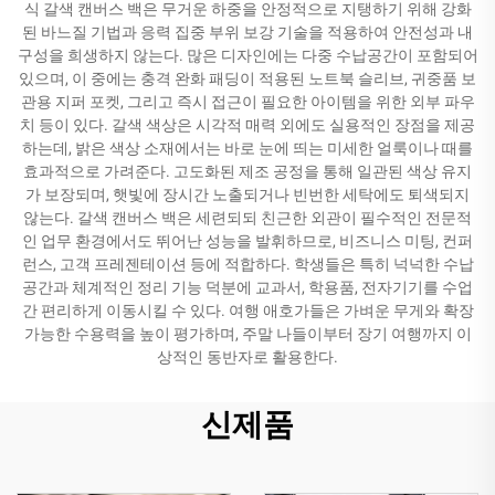
식 갈색 캔버스 백은 무거운 하중을 안정적으로 지탱하기 위해 강화
된 바느질 기법과 응력 집중 부위 보강 기술을 적용하여 안전성과 내
구성을 희생하지 않는다. 많은 디자인에는 다중 수납공간이 포함되어
있으며, 이 중에는 충격 완화 패딩이 적용된 노트북 슬리브, 귀중품 보
관용 지퍼 포켓, 그리고 즉시 접근이 필요한 아이템을 위한 외부 파우
치 등이 있다. 갈색 색상은 시각적 매력 외에도 실용적인 장점을 제공
하는데, 밝은 색상 소재에서는 바로 눈에 띄는 미세한 얼룩이나 때를
효과적으로 가려준다. 고도화된 제조 공정을 통해 일관된 색상 유지
가 보장되며, 햇빛에 장시간 노출되거나 빈번한 세탁에도 퇴색되지
않는다. 갈색 캔버스 백은 세련되되 친근한 외관이 필수적인 전문적
인 업무 환경에서도 뛰어난 성능을 발휘하므로, 비즈니스 미팅, 컨퍼
런스, 고객 프레젠테이션 등에 적합하다. 학생들은 특히 넉넉한 수납
공간과 체계적인 정리 기능 덕분에 교과서, 학용품, 전자기기를 수업
간 편리하게 이동시킬 수 있다. 여행 애호가들은 가벼운 무게와 확장
가능한 수용력을 높이 평가하며, 주말 나들이부터 장기 여행까지 이
상적인 동반자로 활용한다.
신제품