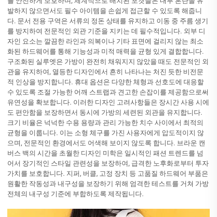
를 안전하게 보호하며, 체계적으로 배치된 포켓들은 내부 혼란을 유
발하지 않으면서도 필수 아이템을 손쉽게 접근할 수 있도록 해줍니
다. 문서 전용 구역은 서류의 정돈 상태를 유지하고 이동 중 주름 생기
를 방지하여 전문적인 외관 기준을 지키는 데 필수적입니다. 외부 디
자인 요소는 깔끔한 라인과 의복이나 기타 표면에 걸리지 않는 최소
화된 하드웨어를 통해 기능성과 미적 매력을 균형 있게 결합합니다.
구조화된 실루엣은 가방이 완전히 채워지지 않았을 때도 전문적인 외
관을 유지하여, 열등한 디자인에서 흔히 나타나는 처진 듯한 비전문
적 인상을 방지합니다. 휴대 옵션은 다양한 체형과 선호도에 대응할
수 있도록 조절 가능한 어깨 스트랩과 견고한 손잡이를 제공함으로써
유연성을 확보합니다. 이러한 디자인 고려사항들은 장시간 사용 시에
도 편안함을 보장하면서 동시에 가방의 세련된 외관을 유지합니다.
크기 비율은 넉넉한 수용 용량과 관리 가능한 치수 사이에서 최적의
균형을 이룹니다. 이는 소형 체구를 가진 사용자에게 압도적이지 않
으며, 전문적인 환경에서도 어색해 보이지 않도록 합니다. 브라운 캔
버스 백의 시간을 초월한 디자인 미학은 일시적인 패션 트렌드를 넘
어서 장기적인 스타일 관련성을 보장하여, 급격한 노후화로부터 투자
가치를 보호합니다. 지퍼, 버클, 고정 장치 등 고품질 하드웨어 부품은
원활한 작동성과 내구성을 보장하기 위해 엄격한 테스트를 거쳐 가방
전체의 내구성 기준에 부합하도록 제작됩니다.