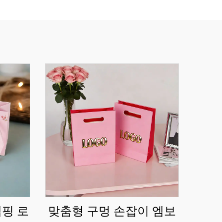
탬핑 로
맞춤형 구멍 손잡이 엠보