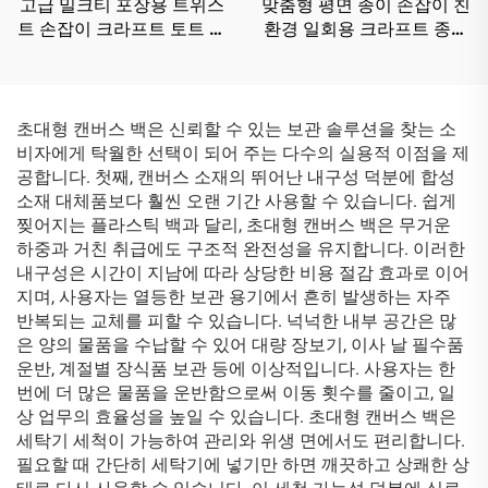
고급 밀크티 포장용 트위스
맞춤형 평면 종이 손잡이 친
트 손잡이 크라프트 토트 종
환경 일회용 크라프트 종이
이 가방 재활용 친환경 크라
봉투 우유차 디저트 가게용
프트 종이 가방
맞춤 재활용 크라프트 종이
봉투
초대형 캔버스 백은 신뢰할 수 있는 보관 솔루션을 찾는 소
비자에게 탁월한 선택이 되어 주는 다수의 실용적 이점을 제
공합니다. 첫째, 캔버스 소재의 뛰어난 내구성 덕분에 합성
소재 대체품보다 훨씬 오랜 기간 사용할 수 있습니다. 쉽게
찢어지는 플라스틱 백과 달리, 초대형 캔버스 백은 무거운
하중과 거친 취급에도 구조적 완전성을 유지합니다. 이러한
내구성은 시간이 지남에 따라 상당한 비용 절감 효과로 이어
지며, 사용자는 열등한 보관 용기에서 흔히 발생하는 자주
반복되는 교체를 피할 수 있습니다. 넉넉한 내부 공간은 많
은 양의 물품을 수납할 수 있어 대량 장보기, 이사 날 필수품
운반, 계절별 장식품 보관 등에 이상적입니다. 사용자는 한
번에 더 많은 물품을 운반함으로써 이동 횟수를 줄이고, 일
상 업무의 효율성을 높일 수 있습니다. 초대형 캔버스 백은
세탁기 세척이 가능하여 관리와 위생 면에서도 편리합니다.
필요할 때 간단히 세탁기에 넣기만 하면 깨끗하고 상쾌한 상