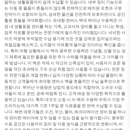
달하는 생활용품까지 쉽게 수납할 수 있습니다. 내부 정리 기능으로
는 이동 중 물품이 흔들리지 않도록 전략적으로 배치된 포켓과 구분
칸막이가 포함되어 있어, 섬세한 물건을 안전하게 보호하면서도 공간
활용 효율을 극대화합니다. 초대형 캔버스 백의 뛰어난 수용력은 가
정 내 생활용품 관리를 하는 가족, 교과서와 장비를 들고 다니는 학생,
업무 자료를 운반하는 전문가에게 필수적인 아이템입니다. 넉넉한 사
이즈 덕분에 부적절한 수납 용기에 모든 것을 강제로 집어넣으려는
좌절감을 해소하고, 소지품이 여유롭게 들어갈 것이라는 확신을 줍니
다. 특히 여행 상황에서 이 백의 풍부한 수용력은 기념품, 선물 또는 장
기 체류에 필요한 물품을 위한 추가 수하물 역할을 하며 그 가치를 더
욱 빛냅니다. 이 백은 적재 시 약간의 신축성이 있어, 사용자가 표준 용
량을 약간 초과해도 구조 손상 위험 없이 사용할 수 있습니다. 전문 정
리 전문가들은 계절 변화나 삶의 다양한 상황에 따라 수납 물량이 유
동적인 고객들에게 초대형 캔버스 백을 효율적인 수납 솔루션으로 추
천합니다. 뛰어난 수용량은 상업적 용도에도 적합하여, 소규모 사업
자들이 재고 운반, 공예 박람회 전시, 고객 배송 등 다양한 목적으로 활
용하고 있습니다. 특히 대규모 쇼핑 시 이 백의 수용력 우위가 가장 두
드러지는데, 대가족 기준 1주일 분 식료품을 한 번에 수납할 수 있습
니다. 해변 애호가들은 수건, 우산, 쿨러, 레크리에이션 장비 등을 하나
의 편리한 캐리어에 모두 담을 수 있는 점을 높이 평가합니다. 풍부한
수용 공간은 사용자의 정리 및 이동 방식을 근본적으로 변화시켜, 비