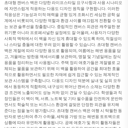
초대형 캔버스 백은 다양한 라이프스타일 요구사항과 사용 시나리오
에 자연스럽게 적응하는 다용도 디자인 원칙을 구현합니다. 이러한
적응성은 기능성과 미적 매력을 균형 있게 조화시킨 세심한 공학 설
계에서 비롯되며, 다양한 역할과 환경 사이를 매끄럽게 전환할 수 있
는 보관 솔루션을 창출합니다. 중립적인 캔버스 외관은 캐주얼한 분
위기뿐 아니라 프로페셔널한 설정에도 잘 어울려, 사용자가 다양한
사회적 맥락에서 이 백을 자신 있게 휴대할 수 있도록 하며, 적절성이
나 스타일 충돌에 대한 우려 없이 활용할 수 있습니다. 초대형 캔버스
백은 계절에 따라 다양한 용도로 활용되며, 여름에는 해변 용품을 담
고, 겨울에는 방한용 액세서리를 보관하며, 명절 및 기념일에는 장식
용품을 정리하는 데 사용됩니다. 주택 정리 애호가들은 계절별로 교
체되는 물품을 보관하기 위해 이 백을 활용하여 공간을 최대한 효율
적으로 활용하면서도 필요한 자재에 쉽게 접근할 수 있는 체계적인
보관 시스템을 구축합니다. 다용도 디자인 덕분에 실내 및 실외 모두
에서 동등하게 적합하며, 내구성이 뛰어난 캔버스 소재는 다양한 환
경 조건에 노출되어도 성능 저하 없이 견딜 수 있습니다. 학생들과 직
장인들은 이 백이 책, 서류, 노트북 및 기타 필수품을 안전하게 운반하
면서도 학술적 또는 비즈니스 환경에 걸맞은 단정한 외관을 유지해
준다는 점을 높이 평가합니다. 초대형 캔버스 백은 여행 시 탁월한 동
반자로 변신하여 추가 수하물, 세탁용 가방 또는 해변용 토트백으로
상황에 따라 유연하게 활용됩니다. 공예 애호가 및 취미 활동자들은