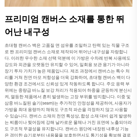
프리미엄 캔버스 소재를 통한 뛰
어난 내구성
초대형 캔버스 백은 고품질 면 섬유를 조밀하고 탄력 있는 직물 구조
로 짠 프리미엄 캔버스 소재로 제작되어 뛰어난 내구성을 자랑합니
다. 이러한 우수한 소재 선택 덕분에 이 가방은 수차례 반복 사용에도
강도와 외관을 오랫동안 유지할 수 있어, 일회용 보관 용기가 아니라
장기 투자 가치가 높은 제품입니다. 제조 과정에서 캔버스는 특수 처
리를 거쳐 천연 마모 저항성을 더욱 강화하여, 초대형 캔버스 백이 다
양한 환경 조건에서도 신뢰성 있게 작동하도록 합니다. 주요 응력 부
위에는 중량급 바느질 보강 처리가 적용되어 하중을 균등하게 분산시
켜, 열등한 제품에서 흔히 발생하는 고장 부위를 방지합니다. 이중 및
삼중 바느질된 솔기(seam)는 추가적인 안정성을 제공하여, 사용자가
가방을 최대 용량까지 채워도 구조적 파손을 걱정하지 않고 사용할
수 있습니다. 캔버스 소재의 천연 특성상, 합성 소재 대비 쉽게 발생하
는 찌름이나 찢어짐에 강해 날카로운 물체나 거친 표면에 노출되더라
도 구조적 무결성을 유지합니다. 캔버스 원단에 내장된 내후성 기능
은 경미한 습기로부터 내용물을 보호하면서도 통기성을 확보해 결로