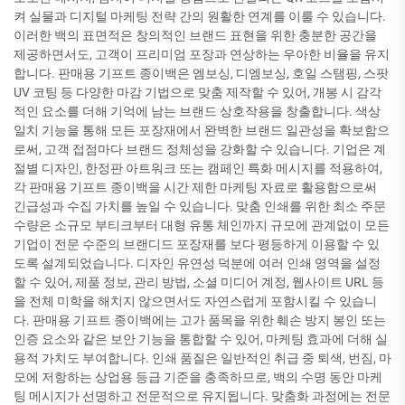
켜 실물과 디지털 마케팅 전략 간의 원활한 연계를 이룰 수 있습니다.
이러한 백의 표면적은 창의적인 브랜드 표현을 위한 충분한 공간을
제공하면서도, 고객이 프리미엄 포장과 연상하는 우아한 비율을 유지
합니다. 판매용 기프트 종이백은 엠보싱, 디엠보싱, 호일 스탬핑, 스팟
UV 코팅 등 다양한 마감 기법으로 맞춤 제작할 수 있어, 개봉 시 감각
적인 요소를 더해 기억에 남는 브랜드 상호작용을 창출합니다. 색상
일치 기능을 통해 모든 포장재에서 완벽한 브랜드 일관성을 확보함으
로써, 고객 접점마다 브랜드 정체성을 강화할 수 있습니다. 기업은 계
절별 디자인, 한정판 아트워크 또는 캠페인 특화 메시지를 적용하여,
각 판매용 기프트 종이백을 시간 제한 마케팅 자료로 활용함으로써
긴급성과 수집 가치를 높일 수 있습니다. 맞춤 인쇄를 위한 최소 주문
수량은 소규모 부티크부터 대형 유통 체인까지 규모에 관계없이 모든
기업이 전문 수준의 브랜디드 포장재를 보다 평등하게 이용할 수 있
도록 설계되었습니다. 디자인 유연성 덕분에 여러 인쇄 영역을 설정
할 수 있어, 제품 정보, 관리 방법, 소셜 미디어 계정, 웹사이트 URL 등
을 전체 미학을 해치지 않으면서도 자연스럽게 포함시킬 수 있습니
다. 판매용 기프트 종이백에는 고가 품목을 위한 훼손 방지 봉인 또는
인증 요소와 같은 보안 기능을 통합할 수 있어, 마케팅 효과에 더해 실
용적 가치도 부여합니다. 인쇄 품질은 일반적인 취급 중 퇴색, 번짐, 마
모에 저항하는 상업용 등급 기준을 충족하므로, 백의 수명 동안 마케
팅 메시지가 선명하고 전문적으로 유지됩니다. 맞춤화 과정에는 전문