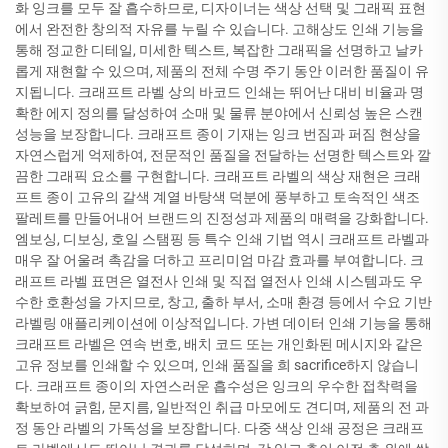
화 잉크를 모두 잘 흡수하므로, 디자이너는 색상 선택 및 그래픽 표현
에서 완전한 창의적 자유를 누릴 수 있습니다. 고해상도 인쇄 기능을
통해 정교한 디테일, 미세한 텍스트, 복잡한 그래픽을 선명하고 날카
롭게 재현할 수 있으며, 제품의 전체 수명 주기 동안 이러한 품질이 유
지됩니다. 크래프트 라벨 상의 바코드 인쇄는 뛰어난 대비 비율과 명
확한 에지 정의를 달성하여 소매 및 물류 분야에서 신뢰성 높은 스캔
성능을 보장합니다. 크래프트 종이 기재는 잉크 번짐과 퍼짐 현상을
자연스럽게 억제하여, 전문적인 품질을 전달하는 선명한 텍스트와 깔
끔한 그래픽 요소를 구현합니다. 크래프트 라벨의 색상 재현은 크래
프트 종이 고유의 갈색 계열 바탕색 덕분에 풍부하고 토속적인 색조
팔레트를 만들어내어 브랜드의 진정성과 제품의 매력을 강화합니다.
엠보싱, 디보싱, 호일 스탬핑 등 특수 인쇄 기법 역시 크래프트 라벨과
매우 잘 어울려 촉감을 더하고 프리미엄 마감 효과를 부여합니다. 크
래프트 라벨 표면은 열전사 인쇄 및 직접 열전사 인쇄 시스템과도 우
수한 호환성을 가지므로, 창고, 출하 부서, 소매 환경 등에서 수요 기반
라벨링 애플리케이션에 이상적입니다. 가변 데이터 인쇄 기능을 통해
크래프트 라벨은 연속 번호, 배치 코드 또는 개인화된 메시지와 같은
고유 정보를 인쇄할 수 있으며, 인쇄 품질을 희 sacrifice하지 않습니
다. 크래프트 종이의 자연스러운 흡수성은 잉크의 우수한 접착력을
확보하여 긁힘, 문지름, 일반적인 취급 마모에도 견디며, 제품의 전 과
정 동안 라벨의 가독성을 보장합니다. 다중 색상 인쇄 공정은 크래프