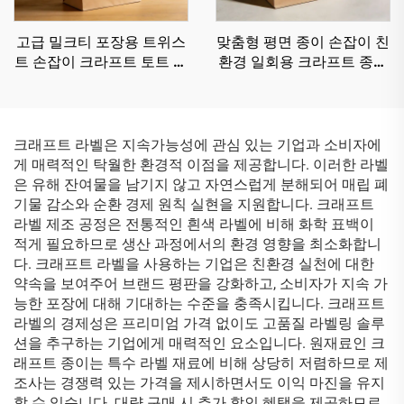
고급 밀크티 포장용 트위스
맞춤형 평면 종이 손잡이 친
트 손잡이 크라프트 토트 종
환경 일회용 크라프트 종이
이 가방 재활용 친환경 크라
봉투 우유차 디저트 가게용
프트 종이 가방
맞춤 재활용 크라프트 종이
봉투
크래프트 라벨은 지속가능성에 관심 있는 기업과 소비자에
게 매력적인 탁월한 환경적 이점을 제공합니다. 이러한 라벨
은 유해 잔여물을 남기지 않고 자연스럽게 분해되어 매립 폐
기물 감소와 순환 경제 원칙 실현을 지원합니다. 크래프트
라벨 제조 공정은 전통적인 흰색 라벨에 비해 화학 표백이
적게 필요하므로 생산 과정에서의 환경 영향을 최소화합니
다. 크래프트 라벨을 사용하는 기업은 친환경 실천에 대한
약속을 보여주어 브랜드 평판을 강화하고, 소비자가 지속 가
능한 포장에 대해 기대하는 수준을 충족시킵니다. 크래프트
라벨의 경제성은 프리미엄 가격 없이도 고품질 라벨링 솔루
션을 추구하는 기업에게 매력적인 요소입니다. 원재료인 크
래프트 종이는 특수 라벨 재료에 비해 상당히 저렴하므로 제
조사는 경쟁력 있는 가격을 제시하면서도 이익 마진을 유지
할 수 있습니다. 대량 구매 시 추가 할인 혜택을 제공하므로,