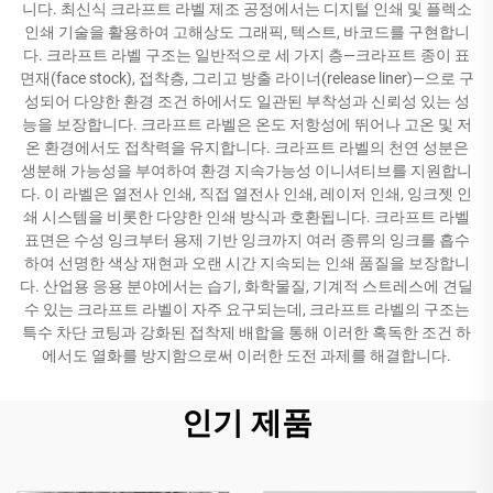
니다. 최신식 크라프트 라벨 제조 공정에서는 디지털 인쇄 및 플렉소
인쇄 기술을 활용하여 고해상도 그래픽, 텍스트, 바코드를 구현합니
다. 크라프트 라벨 구조는 일반적으로 세 가지 층—크라프트 종이 표
면재(face stock), 접착층, 그리고 방출 라이너(release liner)—으로 구
성되어 다양한 환경 조건 하에서도 일관된 부착성과 신뢰성 있는 성
능을 보장합니다. 크라프트 라벨은 온도 저항성에 뛰어나 고온 및 저
온 환경에서도 접착력을 유지합니다. 크라프트 라벨의 천연 성분은
생분해 가능성을 부여하여 환경 지속가능성 이니셔티브를 지원합니
다. 이 라벨은 열전사 인쇄, 직접 열전사 인쇄, 레이저 인쇄, 잉크젯 인
쇄 시스템을 비롯한 다양한 인쇄 방식과 호환됩니다. 크라프트 라벨
표면은 수성 잉크부터 용제 기반 잉크까지 여러 종류의 잉크를 흡수
하여 선명한 색상 재현과 오랜 시간 지속되는 인쇄 품질을 보장합니
다. 산업용 응용 분야에서는 습기, 화학물질, 기계적 스트레스에 견딜
수 있는 크라프트 라벨이 자주 요구되는데, 크라프트 라벨의 구조는
특수 차단 코팅과 강화된 접착제 배합을 통해 이러한 혹독한 조건 하
에서도 열화를 방지함으로써 이러한 도전 과제를 해결합니다.
인기 제품