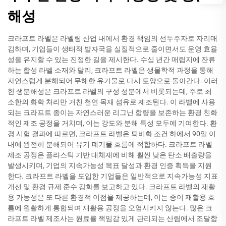
해성
크라프트 라벨은 라벨링 산업 내에서 환경 책임의 선두주자로 자리매
김하며, 기업들이 생태적 발자국을 실질적으로 줄이면서도 운영 효율
성을 유지할 수 있는 진정한 길을 제시한다. 수십 년간 매립지에 잔류
하는 합성 라벨 소재와 달리, 크라프트 라벨은 생물학적 과정을 통해
자연스럽게 분해되어 무해한 유기물로 다시 토양으로 돌아간다. 이러
한 생분해성은 크라프트 라벨의 구성 성분에서 비롯되는데, 주로 최
소한의 화학 처리만 거친 천연 목재 섬유로 제조된다. 이 라벨에 사용
되는 크라프트 종이는 자연스러운 리그닌 함량을 보존하는 환경 친화
적인 제조 공정을 거치며, 이는 강도와 분해 특성 모두에 기여한다. 환
경 시험 결과에 따르면, 크라프트 라벨은 퇴비화 조건 하에서 90일 이
내에 완전히 분해되어 유기 폐기물 흐름에 적합하다. 크라프트 라벨
제조 공정은 플라스틱 기반 대체재에 비해 훨씬 낮은 탄소 배출량을
발생시키며, 기업의 지속가능성 목표 달성과 환경 인증 획득을 지원
한다. 크라프트 라벨을 도입한 기업들은 일반적으로 지속가능성 지표
개선 및 환경 규제 준수 강화를 보고하고 있다. 크라프트 라벨의 재활
용 가능성은 또 다른 환경적 이점을 제공하는데, 이는 종이 재활용 흐
름에 원활하게 통합되며 재활용 공정을 오염시키지 않는다. 많은 크
라프트 라벨 제조사는 원료를 책임감 있게 관리되는 산림에서 조달함