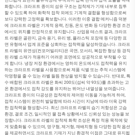
연스럽게 표면의 불규칙성에 부착되어 접촉 면적과 접착 효율을 극대
화합니다. 크라프트 종이의 섬유 구조는 접착제가 기재 내부로 침투
할 수 있도록 하여 화학적 접착 외에도 기계적 결합을 형성함으로써
보다 강력한 고정력을 확보합니다. 이러한 이중 결합 메커니즘 덕분
에 크라프트 라벨은 기계적 응력, 진동, 온도 변화 등 다양한 환경 조건
에서도 위치를 안정적으로 유지합니다. 산업용 테스트 결과, 크라프
트 라벨은 골판지, 금속 용기, 유리 병, 플라스틱 포장재 등 다양한 표
면 유형에서 업계 표준을 상회하는 접착력을 달성하였습니다. 크라프
트 라벨의 유연성(컨포머빌리티)은 곡면, 모서리, 복잡한 형상 등 경직
된 라벨 소재가 적용하기 어려운 표면에도 성공적으로 부착될 수 있
게 합니다. 냉장 저장 환경에서는 영하의 온도에서도 접착력을 유지
하는 크라프트 라벨을 사용함으로써 제품 식별 또는 추적 시스템에
악영향을 줄 수 있는 라벨 들뜸 현상을 방지할 수 있습니다. 반대로, 특
수 배합된 크라프트 라벨은 화씨 200도(섭씨 약 93도)를 초과하는 고
온 환경에서도 접착 강도를 유지하는 뛰어난 내열성을 보여줍니다.
크라프트 종이의 다공성은 접착제의 제어된 이동을 가능하게 하여,
접착 시스템이 완전히 발달함에 따라 시간이 지남에 따라 더욱 강력
한 접착력을 형성합니다. 최신 크라프트 라벨의 습기 저항성은 고습
환경, 결로 조건, 일시적인 물 접촉 상황에서도 신뢰성 있는 성능을 보
장합니다. 크라프트 라벨의 접착제 화학 조성은 특정 적용 목적에 맞
게 맞춤화될 수 있으며, 영구형, 제거형, 재배치형 등 다양한 접착 옵션
을 제공하면서도 크라프트 기재가 지닌 환경적 이점은 그대로 유지됩