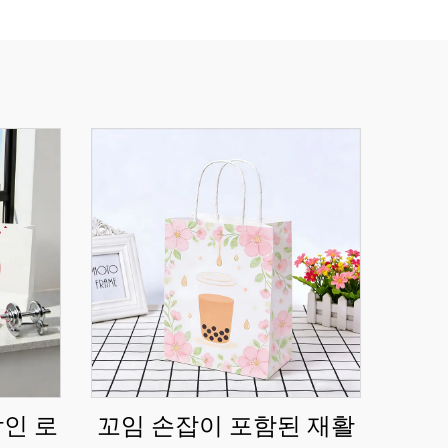
각인 로
꼬임 손잡이 포함된 재활