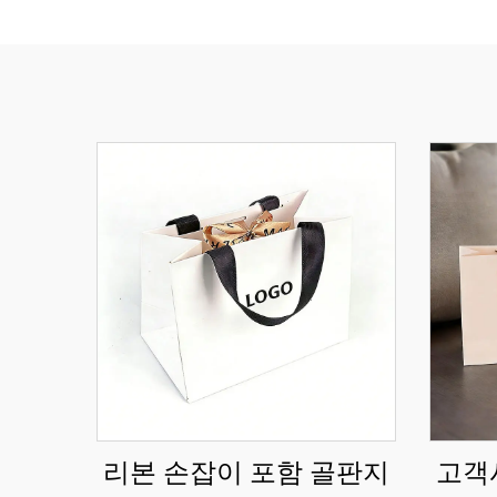
리본 손잡이 포함 골판지
고객