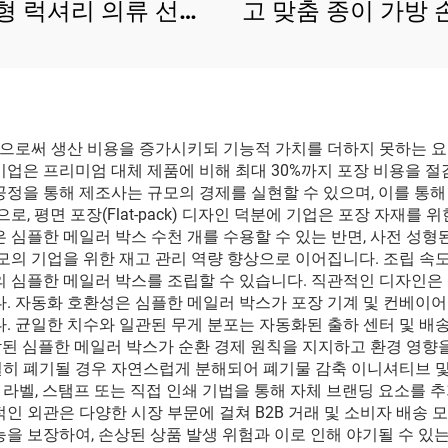
형 럭셔리 의류 선물
고 맞춤 종이 가방
핑 포장 종이 가방
포함 맞춤 부티크 
쇼핑 종이 가
으로써 생산 비용을 증가시키되 기능적 가치를 더하지 못하는 요
업은 프리미엄 대체 제품에 비해 최대 30%까지 포장 비용을 절감
공정을 통해 제조사는 규모의 경제를 실현할 수 있으며, 이를 통해
로, 평면 포장(Flat-pack) 디자인 덕분에 기업은 포장 자재
 심플한 메일러 박스 수천 개를 수용할 수 있는 반면, 사전 성형
규모의 기업을 위한 재고 관리 역량 향상으로 이어집니다. 조립 속
의 심플한 메일러 박스를 조립할 수 있습니다. 직관적인 디자인은
다. 자동화 호환성은 심플한 메일러 박스가 포장 기계 및 컨베이어
다. 균일한 치수와 일관된 무게 분포는 자동화된 출하 센터 및 배
작된 심플한 메일러 박스가 순환 경제 원칙을 지지하고 환경 영향
절히 폐기될 경우 자연스럽게 분해되어 폐기물 감축 이니셔티브 및
라벨, 스탬프 또는 직접 인쇄 기법을 통해 자체 브랜딩 요소를 
적인 외관은 다양한 시장 부문에 걸쳐 B2B 거래 및 소비자 배송
을 보장하여, 손상된 상품 발생 위험과 이로 인해 야기될 수 있는