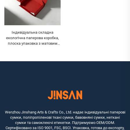
Індивідуальна складна
екологічна паперова коробка,
плоска упаковка з матовим
ламінуванням, магнітне
застіблення, жорсткі паперові
коробки
Wenzhou Jinshang Arts & Crafts Co., Ltd. надає індивідуальні паперові
сумки, поліпропіленові ткані сумки, бавовняні сумки, неткані
сумки та самоклеючі етикетки. Підтримуємо OEM/ODM.
Сертифіковано за ISO 9001, FSC, BSCI. Упаковка, готова до експорту,