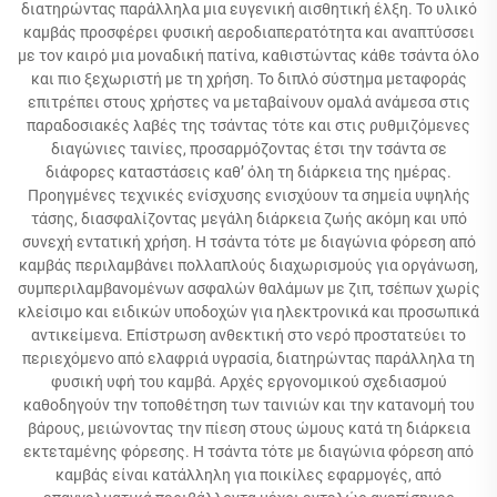
διατηρώντας παράλληλα μια ευγενική αισθητική έλξη. Το υλικό
καμβάς προσφέρει φυσική αεροδιαπερατότητα και αναπτύσσει
με τον καιρό μια μοναδική πατίνα, καθιστώντας κάθε τσάντα όλο
και πιο ξεχωριστή με τη χρήση. Το διπλό σύστημα μεταφοράς
επιτρέπει στους χρήστες να μεταβαίνουν ομαλά ανάμεσα στις
παραδοσιακές λαβές της τσάντας τότε και στις ρυθμιζόμενες
διαγώνιες ταινίες, προσαρμόζοντας έτσι την τσάντα σε
διάφορες καταστάσεις καθ’ όλη τη διάρκεια της ημέρας.
Προηγμένες τεχνικές ενίσχυσης ενισχύουν τα σημεία υψηλής
τάσης, διασφαλίζοντας μεγάλη διάρκεια ζωής ακόμη και υπό
συνεχή εντατική χρήση. Η τσάντα τότε με διαγώνια φόρεση από
καμβάς περιλαμβάνει πολλαπλούς διαχωρισμούς για οργάνωση,
συμπεριλαμβανομένων ασφαλών θαλάμων με ζιπ, τσέπων χωρίς
κλείσιμο και ειδικών υποδοχών για ηλεκτρονικά και προσωπικά
αντικείμενα. Επίστρωση ανθεκτική στο νερό προστατεύει το
περιεχόμενο από ελαφριά υγρασία, διατηρώντας παράλληλα τη
φυσική υφή του καμβά. Αρχές εργονομικού σχεδιασμού
καθοδηγούν την τοποθέτηση των ταινιών και την κατανομή του
βάρους, μειώνοντας την πίεση στους ώμους κατά τη διάρκεια
εκτεταμένης φόρεσης. Η τσάντα τότε με διαγώνια φόρεση από
καμβάς είναι κατάλληλη για ποικίλες εφαρμογές, από