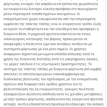
φόρτωσης ενισχύει την ασφάλεια επιτρέποντας χειροποίητη
λειτουργία ενώ διατηρεί εύκολη πρόσβαση στο περιεχόμενο
μέσω στρατηγικά τοποθετημένων ανοιγμάτων. Οι
επαγγελματικοί χώροι επωφελούνται από την επιμελημένη
εμφάνιση της τσάντας τσέπης, ενώ οι ενεργητικοί τρόποι ζωής
εκτιμούν τη σταθερότητα και την ελευθερία που προσφέρει η
διαγώνια θέση. Η μηχανική αριστεία επεκτείνεται στους
υπολογισμούς κατανομής του βάρους, προκειμένου να
αποφευχθεί η πίεση στον ώμο που συνήθως συνδέεται με
συστήματα φόρτωσης με ένα μόνο σημείο. Οι χρήστες
αναφέρουν σημαντικά μειωμένα επίπεδα κόπωσης κατά τη
χρήση της διαγώνιας διάταξης κατά τις μακρόχρονες αγορές,
τις μέρες ταξιδιού ή τις εξωτερικές δραστηριότητες. Το
σύστημα της τσάντας τσέπης με διαγώνια φόρτωση από καμβάς
αποτελεί το αποτέλεσμα μηνών επαναλαμβανόμενης
διαδικασίας βελτίωσης του σχεδιασμού, με την ενσωμάτωση
σχολίων από διαφορετικές ομάδες χρηστών για τη
βελτιστοποίηση της λειτουργικότητας. Δοκιμές ποιότητας
εξασφαλίζουν αξιόπιστη απόδοση κατά τις χιλιάδες μεταβάσεις
μεταξύ τρόπων φόρτωσης, αποδεικνύοντας εξαιρετικά πρότυπα
αντοχής. Αυτή η επαναστατική προσέγγιση εξαλείφει την ανάγκη