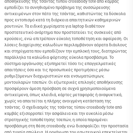
αποθήκευσης της τσάντας τύπου crossbody tote από καμβάς
εμποδίζει το συνηθισμένο πρόβλημα της συσσώρευσης
αντικειμένων στον πάτο της τσάντας, καθιστώντας τα δύσκολα
προς εντοπισμό κατά τη διάρκεια απαιτητικών καθημερινών
ρουτινών. Τα ειδικά χωρίσματα για laptop διαθέτουν
προστατευτικό ανάρτημα που προστατεύει τις συσκευές από
κρούσεις, ενώ επιτρέπουν εύκολη τοποθέτηση και αφαίρεση. Οι
λύσεις διαχείρισης καλωδίων περιλαμβάνουν αόρατα διάυλους
και στηρίγματα που εμποδίζουν την εμπλοκή τους, διατηρώντας
παράλληλα τα καλώδια φόρτισης εύκολα προσβάσιμα. Το
σύστημα οργάνωσης εξυπηρετεί τόσο τις επαγγελματικές
απαιτήσεις όσο και τις προσωπικές προτιμήσεις μέσω
ρυθμιζόμενων διαχωριστικών και ενσωματώσιμων,
μοντουλαρών τσεπών. Οι εξωτερικές επιλογές αποθήκευσης
προσφέρουν άμεση πρόσβαση σε συχνά χρησιμοποιούμενα
αντικείμενα, όπως κλειδιά, κάρτες μεταφοράς ή αναψυκτικά,
χωρίς να απαιτείται η πλήρης ανοιγμένη κατάσταση της
τσάντας. Ο σχεδιασμός της τσάντας τύπου crossbody tote από
καμβάς εξισορροπεί την ασφάλεια και την ευκολία μέσω
στρατηγικής τοποθέτησης τσεπών, η οποία παραμένει
προσβάσιμη στη θέση crossbody, ενώ διασφαλίζει την προστασία
από τυχαία απώλεια. Η οργάνωση του εσωτερικού επεκτείνεται