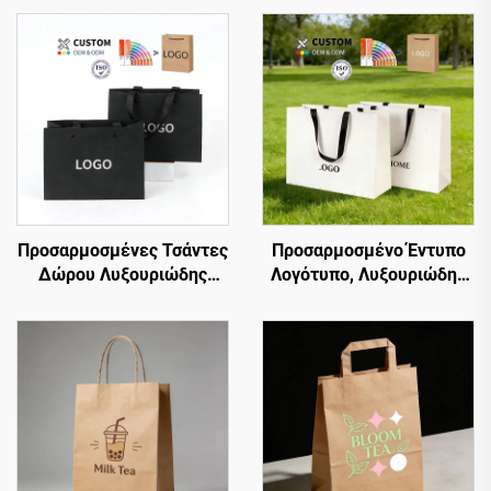
Προσαρμοσμένες Τσάντες
Προσαρμοσμένο Έντυπο
Δώρου Λυξουριώδης
Λογότυπο, Λυξουριώδης
Συσκευασία Αρωμάτων
Υψηλή και Λευκή Χαρτίνη
Μπουτίκ Μαύρη Μικρή
Τσάντα Ψώνισμα,
Χαρτίνη Τσάντα
Συσκευασία Κοσμημάτων
Κοσμημάτων με Λαβές
και Ρούχων