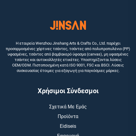
Η εταιρεία Wenzhou Jinshang Arts & Crafts Co., Ltd. παρέχει
προσαρμοσμένες χάρτινες τσάντες, τσάντες από πολυπροπυλένιο (PP)
υφασμένες, τσάντες από βαμβακερό ύφασμα (canvas), μη υφασμένες
τσάντες και αυτοκολλητές ετικέτες. Υποστηρίζονται λύσεις
OEM/ODM. Πιστοποιημένη κατά ISO 9001, FSC και BSCI. Λύσεις
συσκευασίας έτοιμες για εξαγωγή για παγκόσμιες μάρκες.
Χρήσιμοι Σύνδεσμοι
Σχετικά Με Εμάς
Προϊόντα
Eidiseis
Εφαρμογή