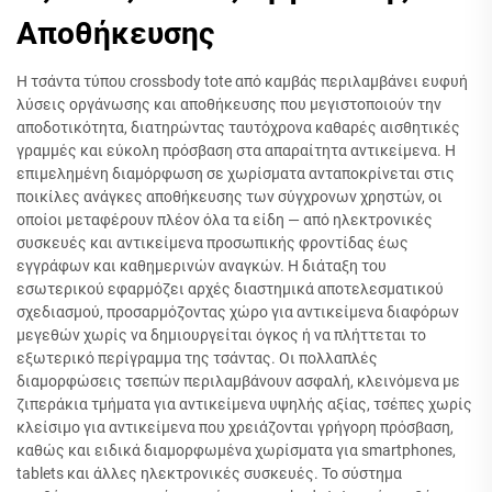
Αποθήκευσης
Η τσάντα τύπου crossbody tote από καμβάς περιλαμβάνει ευφυή
λύσεις οργάνωσης και αποθήκευσης που μεγιστοποιούν την
αποδοτικότητα, διατηρώντας ταυτόχρονα καθαρές αισθητικές
γραμμές και εύκολη πρόσβαση στα απαραίτητα αντικείμενα. Η
επιμελημένη διαμόρφωση σε χωρίσματα ανταποκρίνεται στις
ποικίλες ανάγκες αποθήκευσης των σύγχρονων χρηστών, οι
οποίοι μεταφέρουν πλέον όλα τα είδη — από ηλεκτρονικές
συσκευές και αντικείμενα προσωπικής φροντίδας έως
εγγράφων και καθημερινών αναγκών. Η διάταξη του
εσωτερικού εφαρμόζει αρχές διαστημικά αποτελεσματικού
σχεδιασμού, προσαρμόζοντας χώρο για αντικείμενα διαφόρων
μεγεθών χωρίς να δημιουργείται όγκος ή να πλήττεται το
εξωτερικό περίγραμμα της τσάντας. Οι πολλαπλές
διαμορφώσεις τσεπών περιλαμβάνουν ασφαλή, κλεινόμενα με
ζιπεράκια τμήματα για αντικείμενα υψηλής αξίας, τσέπες χωρίς
κλείσιμο για αντικείμενα που χρειάζονται γρήγορη πρόσβαση,
καθώς και ειδικά διαμορφωμένα χωρίσματα για smartphones,
tablets και άλλες ηλεκτρονικές συσκευές. Το σύστημα