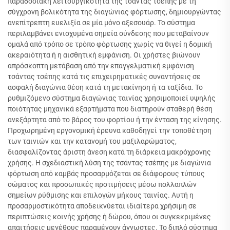
παραδοσιακή λειτουργικότητα της τσάντας τσέπης με τη
σύγχρονη βολικότητα της διαγώνιας φόρτωσης, δημιουργώντας
ανεπίτρεπτη ευελιξία σε μία μόνο αξεσουάρ. Το σύστημα
περιλαμβάνει ενισχυμένα σημεία σύνδεσης που μεταβαίνουν
ομαλά από τρόπο σε τρόπο φόρτωσης χωρίς να θιγεί η δομική
ακεραιότητα ή η αισθητική εμφάνιση. Οι χρήστες βιώνουν
απρόσκοπτη μετάβαση από την επαγγελματική εμφάνιση
τσάντας τσέπης κατά τις επιχειρηματικές συναντήσεις σε
ασφαλή διαγώνια θέση κατά τη μετακίνηση ή τα ταξίδια. Το
ρυθμιζόμενο σύστημα διαγώνιας ταινίας χρησιμοποιεί υψηλής
ποιότητας μηχανικά εξαρτήματα που διατηρούν σταθερή θέση
ανεξάρτητα από το βάρος του φορτίου ή την ένταση της κίνησης.
Προχωρημένη εργονομική έρευνα καθοδηγεί την τοποθέτηση
των ταινιών και την κατανομή του μαξιλαρώματος,
διασφαλίζοντας άριστη άνεση κατά τη διάρκεια μακρόχρονης
χρήσης. Η σχεδιαστική λύση της τσάντας τσέπης με διαγώνια
φόρτωση από καμβάς προσαρμόζεται σε διάφορους τύπους
σώματος και προσωπικές προτιμήσεις μέσω πολλαπλών
σημείων ρύθμισης και επιλογών μήκους ταινίας. Αυτή η
προσαρμοστικότητα αποδεικνύεται ιδιαίτερα χρήσιμη σε
περιπτώσεις κοινής χρήσης ή δώρου, όπου οι συγκεκριμένες
απαιτήσεις μεγέθους παραμένουν άγνωστες. Το διπλό σύστημα