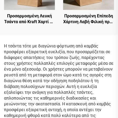
Προσαρμοσμένη Λευκή
Προσαρμοσμένη Επίπεδη
Τσάντα από Kraft Χαρτί με
Χάρτινη Λαβή Φιλική προς
Στριφτή Λαβή, Τσάντα
το Περιβάλλον Σακούλα
Αποθήκευσης Γάλακτος
από Χαρτί Kraft για
Τσαγιού, Τσάντα
Μεταφορά Τσάι Γάλακτος
Μεταφοράς από Kraft
και Επιδόρπια,
Η τσάντα τότε με διαγώνια φόρτωση από καμβάς
Χαρτί
Προσαρμοσμένη
προσφέρει εξαιρετική ευελιξία, που προσαρμόζεται σε
Ανακυκλώσιμη Σακούλα
διάφορες απαιτήσεις του τρόπου ζωής, παρέχοντας
από Χαρτί Kraft
στους χρήστες πολλαπλές επιλογές μεταφοράς μέσα σε
ένα μόνο αξεσουάρ. Οι χρήστες μπορούν να μεταβαίνουν
ρευστά από τη μεταφορά στον ώμο κατά τις αγορές στη
διαγώνια θέση κατά την οδήγηση ποδηλάτου ή τη
διάβαση πολυσύχνων περιοχών. Αυτή η ευελιξία
εξαλείφει την ανάγκη για πολλαπλές τσάντες,
απλοποιώντας τις καθημερινές διαδικασίες και
μειώνοντας την ακαταστασία. Η κατασκευή από καμβάς
προσφέρει εξαιρετική αντοχή, η οποία αντέχει την
καθημερινή φθορά κατά πολύ καλύτερα από τις