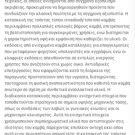
τεχνικές, οι οποίες ενισχύονται από σύγχρονο εξοπλισμό
ακριβείας, προκειμένου να δημιουργηθούν προϊόντα που
συνδυάζουν την κλασική ποιότητα με τη σύγχρονη αξιοπιστία. Η
κατασκευή της τσάντας τύπου crossbody tote από καμβάς
περιλαμβάνει πολλαπλές επιλογές βάρους καμβά, επιτρέποντας
τη βελτιστοποίηση για συγκεκριμένες χρήσεις, ενώ διατηρείται
η χαρακτηριστική υφή και εμφάνιση που καθορίζει το υλικό. Οι
εκδόσεις από ενισχυμένο καμβά κατάλληλες για επαγγελματίες
που μεταφέρουν φορητούς υπολογιστές και εγγράφων, ενώ οι
ελαφριές εκδόσεις απευθύνονται σε εντελώς ενεργούς
χρήστες που αναζητούν στιλ χωρίς όγκο. Αντιϋδρικές
επεξεργασίες που εφαρμόζονται κατά τη διάρκεια της
παραγωγής προστατεύουν από την υγρασία, διατηρώντας
ταυτόχρονα τη φυσική αναπνευστικότητα που καθιστά τον καμβά
ανώτερο σε σχέση με συνθετικά εναλλακτικά υλικά. Η
διαδικασία κατασκευής περιλαμβάνει ενισχυτικά στοιχεία που
τοποθετούνται στρατηγικά σε σημεία υψηλής μηχανικής τάσης,
όπως οι συνδέσεις των λαβών, οι γωνιακές ενώσεις και οι
μηχανισμοί κλεισίματος. Αυτά τα ενισχυτικά στοιχεία
χρησιμοποιούν συμπληρωματικά υλικά που αντιστοιχούν στις
ιδιότητες του καμβά, παρέχοντας επιπλέον αντοχή εκεί όπου
αυτή είναι περισσότερο απαραίτητη. Η κατασκευή της τσάντας