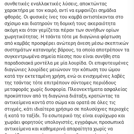
συνθετικές εναλλακτικές λύσεις, αποκτώντας
χαρακτήρα με τον καιρό, αντί να εμφανίζει σημάδια
φθοράς. Οι φυσικές ίνες του καμβά αντιστέκονται στο
σχίσιμο και διατηρούν τη δομική τους ακεραιότητα
ακόμη και όταν γεμίζεται πέραν των συνήθων ορίων
χωρητικότητας. Η τσάντα τότε με διαγώνια φόρτωση
από καμβάς προσφέρει ανώτερη άνεση μέσω σκεπτικών
συστημάτων κατανομής βάρους, τα οποία αποτρέπουν τα
συγκεντρωμένα σημεία πίεσης που είναι συνήθη στα
παραδοσιακά μοντέλα με μία λουρίδα. Οι επιφυτευμένες
διαγώνιες λουρίδες μειώνουν την κόπωση του ώμου
κατά την εκτεταμένη χρήση, ενώ οι ενισχυμένες λαβές
της τσάντας τότε επιτρέπουν σύντομες περιόδους
μεταφοράς χωρίς δυσφορία. Πλεονεκτήματα ασφαλείας
προκύπτουν από τη διαγώνια διάταξη, κρατώντας τα
αντικείμενα κοντά στο σώμα και ορατά σε όλες τις
στιγμές, κάτι ιδιαίτερα χρήσιμο σε πολυσύχνες περιοχές
ή κατά το ταξίδι. Το εσωτερικό της είναι ευρύχωρο και
χωράει φορητούς υπολογιστές, εγγράφων, προσωπικά
αντικείμενα και καθημερινά απαραίτητα χωρίς να