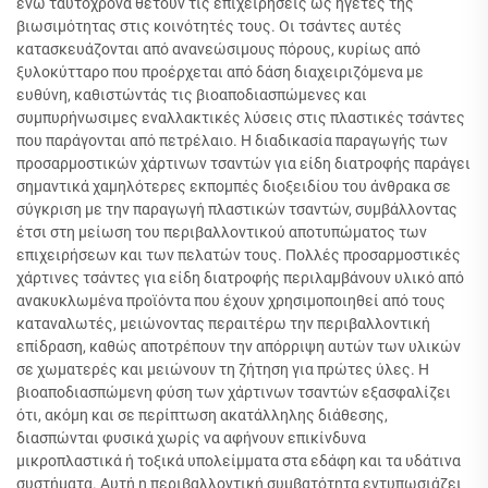
ενώ ταυτόχρονα θέτουν τις επιχειρήσεις ως ηγέτες της
βιωσιμότητας στις κοινότητές τους. Οι τσάντες αυτές
κατασκευάζονται από ανανεώσιμους πόρους, κυρίως από
ξυλοκύτταρο που προέρχεται από δάση διαχειριζόμενα με
ευθύνη, καθιστώντάς τις βιοαποδιασπώμενες και
συμπυρήνωσιμες εναλλακτικές λύσεις στις πλαστικές τσάντες
που παράγονται από πετρέλαιο. Η διαδικασία παραγωγής των
προσαρμοστικών χάρτινων τσαντών για είδη διατροφής παράγει
σημαντικά χαμηλότερες εκπομπές διοξειδίου του άνθρακα σε
σύγκριση με την παραγωγή πλαστικών τσαντών, συμβάλλοντας
έτσι στη μείωση του περιβαλλοντικού αποτυπώματος των
επιχειρήσεων και των πελατών τους. Πολλές προσαρμοστικές
χάρτινες τσάντες για είδη διατροφής περιλαμβάνουν υλικό από
ανακυκλωμένα προϊόντα που έχουν χρησιμοποιηθεί από τους
καταναλωτές, μειώνοντας περαιτέρω την περιβαλλοντική
επίδραση, καθώς αποτρέπουν την απόρριψη αυτών των υλικών
σε χωματερές και μειώνουν τη ζήτηση για πρώτες ύλες. Η
βιοαποδιασπώμενη φύση των χάρτινων τσαντών εξασφαλίζει
ότι, ακόμη και σε περίπτωση ακατάλληλης διάθεσης,
διασπώνται φυσικά χωρίς να αφήνουν επικίνδυνα
μικροπλαστικά ή τοξικά υπολείμματα στα εδάφη και τα υδάτινα
συστήματα. Αυτή η περιβαλλοντική συμβατότητα εντυπωσιάζει