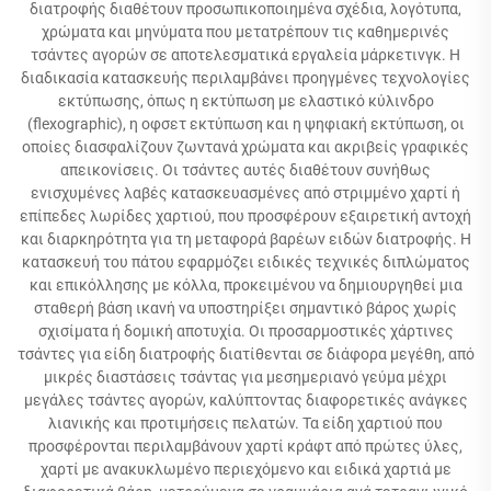
διατροφής διαθέτουν προσωπικοποιημένα σχέδια, λογότυπα,
χρώματα και μηνύματα που μετατρέπουν τις καθημερινές
τσάντες αγορών σε αποτελεσματικά εργαλεία μάρκετινγκ. Η
διαδικασία κατασκευής περιλαμβάνει προηγμένες τεχνολογίες
εκτύπωσης, όπως η εκτύπωση με ελαστικό κύλινδρο
(flexographic), η οφσετ εκτύπωση και η ψηφιακή εκτύπωση, οι
οποίες διασφαλίζουν ζωντανά χρώματα και ακριβείς γραφικές
απεικονίσεις. Οι τσάντες αυτές διαθέτουν συνήθως
ενισχυμένες λαβές κατασκευασμένες από στριμμένο χαρτί ή
επίπεδες λωρίδες χαρτιού, που προσφέρουν εξαιρετική αντοχή
και διαρκηρότητα για τη μεταφορά βαρέων ειδών διατροφής. Η
κατασκευή του πάτου εφαρμόζει ειδικές τεχνικές διπλώματος
και επικόλλησης με κόλλα, προκειμένου να δημιουργηθεί μια
σταθερή βάση ικανή να υποστηρίξει σημαντικό βάρος χωρίς
σχισίματα ή δομική αποτυχία. Οι προσαρμοστικές χάρτινες
τσάντες για είδη διατροφής διατίθενται σε διάφορα μεγέθη, από
μικρές διαστάσεις τσάντας για μεσημεριανό γεύμα μέχρι
μεγάλες τσάντες αγορών, καλύπτοντας διαφορετικές ανάγκες
λιανικής και προτιμήσεις πελατών. Τα είδη χαρτιού που
προσφέρονται περιλαμβάνουν χαρτί κράφτ από πρώτες ύλες,
χαρτί με ανακυκλωμένο περιεχόμενο και ειδικά χαρτιά με