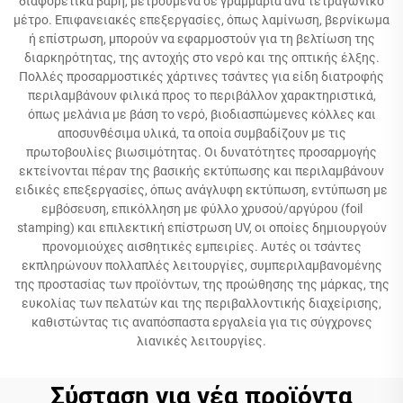
διαφορετικά βάρη, μετρούμενα σε γραμμάρια ανά τετραγωνικό
μέτρο. Επιφανειακές επεξεργασίες, όπως λαμίνωση, βερνίκωμα
ή επίστρωση, μπορούν να εφαρμοστούν για τη βελτίωση της
διαρκηρότητας, της αντοχής στο νερό και της οπτικής έλξης.
Πολλές προσαρμοστικές χάρτινες τσάντες για είδη διατροφής
περιλαμβάνουν φιλικά προς το περιβάλλον χαρακτηριστικά,
όπως μελάνια με βάση το νερό, βιοδιασπώμενες κόλλες και
αποσυνθέσιμα υλικά, τα οποία συμβαδίζουν με τις
πρωτοβουλίες βιωσιμότητας. Οι δυνατότητες προσαρμογής
εκτείνονται πέραν της βασικής εκτύπωσης και περιλαμβάνουν
ειδικές επεξεργασίες, όπως ανάγλυφη εκτύπωση, εντύπωση με
εμβόσευση, επικόλληση με φύλλο χρυσού/αργύρου (foil
stamping) και επιλεκτική επίστρωση UV, οι οποίες δημιουργούν
προνομιούχες αισθητικές εμπειρίες. Αυτές οι τσάντες
εκπληρώνουν πολλαπλές λειτουργίες, συμπεριλαμβανομένης
της προστασίας των προϊόντων, της προώθησης της μάρκας, της
ευκολίας των πελατών και της περιβαλλοντικής διαχείρισης,
καθιστώντας τις αναπόσπαστα εργαλεία για τις σύγχρονες
λιανικές λειτουργίες.
Σύσταση για νέα προϊόντα