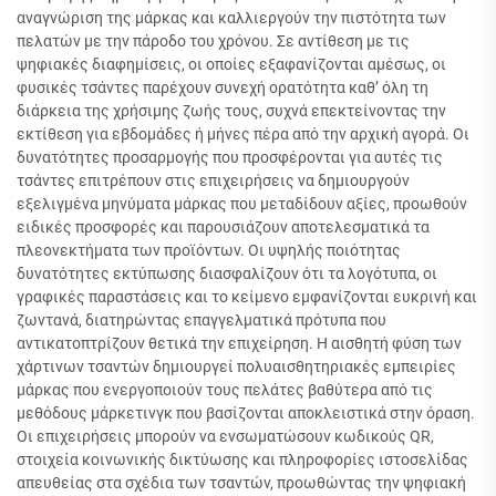
αναγνώριση της μάρκας και καλλιεργούν την πιστότητα των
πελατών με την πάροδο του χρόνου. Σε αντίθεση με τις
ψηφιακές διαφημίσεις, οι οποίες εξαφανίζονται αμέσως, οι
φυσικές τσάντες παρέχουν συνεχή ορατότητα καθ’ όλη τη
διάρκεια της χρήσιμης ζωής τους, συχνά επεκτείνοντας την
εκτίθεση για εβδομάδες ή μήνες πέρα από την αρχική αγορά. Οι
δυνατότητες προσαρμογής που προσφέρονται για αυτές τις
τσάντες επιτρέπουν στις επιχειρήσεις να δημιουργούν
εξελιγμένα μηνύματα μάρκας που μεταδίδουν αξίες, προωθούν
ειδικές προσφορές και παρουσιάζουν αποτελεσματικά τα
πλεονεκτήματα των προϊόντων. Οι υψηλής ποιότητας
δυνατότητες εκτύπωσης διασφαλίζουν ότι τα λογότυπα, οι
γραφικές παραστάσεις και το κείμενο εμφανίζονται ευκρινή και
ζωντανά, διατηρώντας επαγγελματικά πρότυπα που
αντικατοπτρίζουν θετικά την επιχείρηση. Η αισθητή φύση των
χάρτινων τσαντών δημιουργεί πολυαισθητηριακές εμπειρίες
μάρκας που ενεργοποιούν τους πελάτες βαθύτερα από τις
μεθόδους μάρκετινγκ που βασίζονται αποκλειστικά στην όραση.
Οι επιχειρήσεις μπορούν να ενσωματώσουν κωδικούς QR,
στοιχεία κοινωνικής δικτύωσης και πληροφορίες ιστοσελίδας
απευθείας στα σχέδια των τσαντών, προωθώντας την ψηφιακή