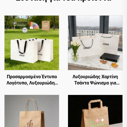
Προσαρμοσμένο Έντυπο
Λυξουριώδης Χαρτίνη
Λογότυπο, Λυξουριώδης
Τσάντα Ψώνισμα για
Υψηλή και Λευκή Χαρτίνη
Ρούχα, Προσαρμοσμένο
Τσάντα Ψώνισμα,
Λογότυπο, Λαβή Tote,
Συσκευασία Κοσμημάτων
Επίσημη Χαρτίνη Τσάντα
και Ρούχων
Δώρου, Τσάντα Μπουτίκ,
Υψηλής Ποιότητας,
Οικολογική
Προσαρμοσμένη Χαρτίνη