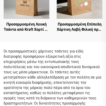
Τσάντα
Προσαρμοσμένη Λευκή
Προσαρμοσμένη Επίπεδη
Τσάντα από Kraft Χαρτί με
Χάρτινη Λαβή Φιλική προς
Στριφτή Λαβή, Τσάντα
το Περιβάλλον Σακούλα
Αποθήκευσης Γάλακτος
από Χαρτί Kraft για
Τσαγιού, Τσάντα
Μεταφορά Τσάι Γάλακτος
Μεταφοράς από Kraft
και Επιδόρπια,
Οι προσαρμοστικές χάρτινες τσάντες για είδη
Χαρτί
Προσαρμοσμένη
διατροφής προσφέρουν εξαιρετική αξία στις
Ανακυκλώσιμη Σακούλα
επιχειρήσεις μέσω της εντυπωσιακής τους
από Χαρτί Kraft
πολυτέλειας και του οικονομικά αποδοτικού δυναμικού
τους ως μέσο μάρκετινγκ. Οι τσάντες αυτές
μετατρέπουν κάθε αλληλεπίδραση με τον πελάτη σε μια
κινητή ευκαιρία διαφήμισης, επεκτείνοντας την
ορατότητα της μάρκας πολύ πέρα από τα όρια του
καταστήματος, καθώς οι πελάτες μεταφέρουν τις
αγορές τους κατά τη διάρκεια των καθημερινών τους
δραστηριοτήτων. Οι δυνατότητες προσαρμογής