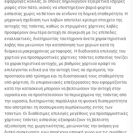
εφαρμογές κόλλας, οι οποίες δημιουργούν εξαιρετικά ισχυρές
ραφές στον πάτο, ικανές να υποστηρίξουν βαριά φορτία
εσπεσίας χωρίς να θέτουν σε κίνδυνο τη δομική σταθερότητα. Η
μηχανική σχεδίαση των λαβών αποτελεί κρίσιμο στοιχείο της
αντοχής της τσάντας, καθώς οι στριμμένες χάρτινες λαβές
προσφέρουν ανωτέρα αντοχή σε σύγκριση με τις επίπεδες
εναλλακτικές, διατηρώντας ταυτόχρονα άνετα χαρακτηριστικά
λαβής που μειώνουν την καταπόνηση των χεριών κατά τη
διάρκεια μακροχρόνιας μεταφοράς. Η διαδικασία επιλογής του
χαρτιού για προσαρμοστικές χάρτινες τσάντες εσπεσίας τονίζει
τα χαρακτηριστικά αντοχής, με βαθμούς χαρτιού κράφτ να
επιλέγονται ειδικά για την αντοχή τους σε σχισίματα, την
προστασία από τρύπημα και τη διαστασιακή τους σταθερότητα
υπό φόρτιση. Οι επιφανειακές επεξεργασίες που εφαρμόζονται
κατά την κατασκευή μπορούν να βελτιώσουν την αντοχή στην
υγρασία και να προστατεύσουν τα περιεχόμενα της τσάντας από
την υγρασία, διατηρώντας παράλληλα τη φυσική διαπερατότητα
που αποτρέπει τη συσσώρευση συμπύκνωσης εντός των
τσαντών. Οι διαθέσιμες επιλογές μεγέθους για προσαρμοστικές
χάρτινες τσάντες εσπεσίας εξασφαλίζουν τη βέλτιστη
αξιοποίηση της χωρητικότητας, μειώνοντας την ανάγκη για
διπλή συσκευασία, ενώ παρέχουν επαρκή χώρο για τις συνήθεις