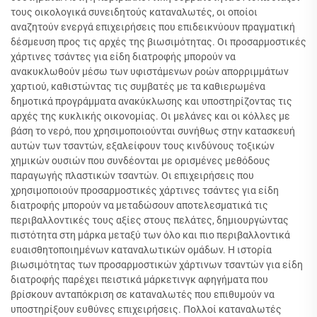
τους οικολογικά συνειδητούς καταναλωτές, οι οποίοι
αναζητούν ενεργά επιχειρήσεις που επιδεικνύουν πραγματική
δέσμευση προς τις αρχές της βιωσιμότητας. Οι προσαρμοστικές
χάρτινες τσάντες για είδη διατροφής μπορούν να
ανακυκλωθούν μέσω των υφιστάμενων ροών απορριμμάτων
χαρτιού, καθιστώντας τις συμβατές με τα καθιερωμένα
δημοτικά προγράμματα ανακύκλωσης και υποστηρίζοντας τις
αρχές της κυκλικής οικονομίας. Οι μελάνες και οι κόλλες με
βάση το νερό, που χρησιμοποιούνται συνήθως στην κατασκευή
αυτών των τσαντών, εξαλείφουν τους κινδύνους τοξικών
χημικών ουσιών που συνδέονται με ορισμένες μεθόδους
παραγωγής πλαστικών τσαντών. Οι επιχειρήσεις που
χρησιμοποιούν προσαρμοστικές χάρτινες τσάντες για είδη
διατροφής μπορούν να μεταδώσουν αποτελεσματικά τις
περιβαλλοντικές τους αξίες στους πελάτες, δημιουργώντας
πιστότητα στη μάρκα μεταξύ των όλο και πιο περιβαλλοντικά
ευαισθητοποιημένων καταναλωτικών ομάδων. Η ιστορία
βιωσιμότητας των προσαρμοστικών χάρτινων τσαντών για είδη
διατροφής παρέχει πειστικά μάρκετινγκ αφηγήματα που
βρίσκουν ανταπόκριση σε καταναλωτές που επιθυμούν να
υποστηρίξουν ευθύνες επιχειρήσεις. Πολλοί καταναλωτές