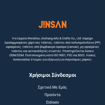
Η εταιρεία Wenzhou Jinshang Arts & Crafts Co., Ltd. παρέχει
προσαρμοσμένες χάρτινες τσάντες, τσάντες από πολυπροπυλένιο (PP)
υφασμένες, τσάντες από βαμβακερό ύφασμα (canvas), μη υφασμένες
τσάντες και αυτοκολλητές ετικέτες. Υποστηρίζονται λύσεις
OEM/ODM. Πιστοποιημένη κατά ISO 9001, FSC και BSCI. Λύσεις
συσκευασίας έτοιμες για εξαγωγή για παγκόσμιες μάρκες.
Χρήσιμοι Σύνδεσμοι
Σχετικά Με Εμάς
Προϊόντα
Eidiseis