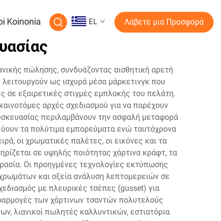
pi Koinonia
EL
Λάβετε μια Προσφορά
υασίας
ανικής πώλησης, συνδυάζοντας αισθητική αρετή
ς λειτουργούν ως ισχυρά μέσα μάρκετινγκ που
ς σε εξαιρετικές στιγμές εμπλοκής του πελάτη.
αινοτόμες αρχές σχεδιασμού για να παρέχουν
συσκευασίας περιλαμβάνουν την ασφαλή μεταφορά
ατεύουν τα πολύτιμα εμπορεύματα ενώ ταυτόχρονα
ά, οι χρωματικές παλέτες, οι εικόνες και τα
ρίζεται σε υψηλής ποιότητας χάρτινα κράφτ, τα
υγρασία. Οι προηγμένες τεχνολογίες εκτύπωσης
 χρωμάτων και οξεία ανάλυση λεπτομερειών σε
χεδιασμός με πλευρικές τσέπες (gusset) για
 εφαρμογές των χάρτινων τσαντών πολυτελούς
ν, λιανικοί πωλητές καλλυντικών, εστιατόρια