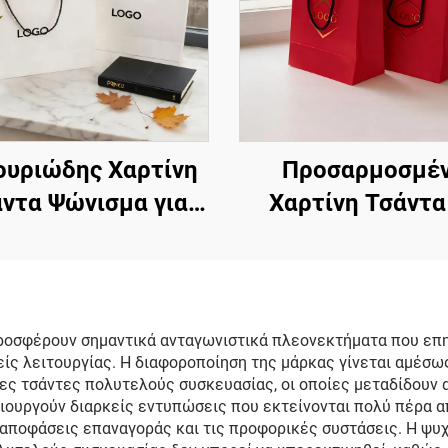
ουριώδης Χαρτίνη
Προσαρμοσμέ
ντα Ψώνισμα για
Χαρτίνη Τσάντα
α, Προσαρμοσμένο
Λογότυπο Καυτ
ότυπο, Λαβή Tote,
Σφραγίσματος και
πίσημη Χαρτίνη
Κορδόνι, Δώρ
τα Δώρου, Τσάντα
Χαρτίνη Τσάν
προσφέρουν σημαντικά ανταγωνιστικά πλεονεκτήματα που επ
είς λειτουργίας. Η διαφοροποίηση της μάρκας γίνεται αμέσω
πουτίκ, Υψηλής
Καλλυντικών
ς τσάντες πολυτελούς συσκευασίας, οι οποίες μεταδίδουν α
τητας, Οικολογική
Κοσμημάτων, Ψώ
μιουργούν διαρκείς εντυπώσεις που εκτείνονται πολύ πέρα 
 αποφάσεις επαναγοράς και τις προφορικές συστάσεις. Η ψυ
ροσαρμοσμένη