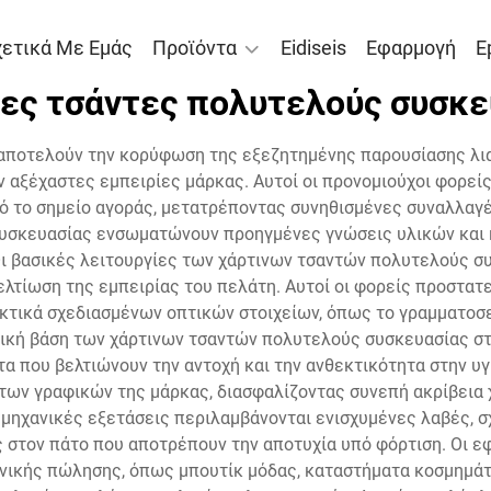
χετικά Με Εμάς
Προϊόντα
Eidiseis
Εφαρμογή
E
νες τσάντες πολυτελούς συσκε
αποτελούν την κορύφωση της εξεζητημένης παρουσίασης λι
ν αξέχαστες εμπειρίες μάρκας. Αυτοί οι προνομιούχοι φορεί
ό το σημείο αγοράς, μετατρέποντας συνηθισμένες συναλλαγέ
συσκευασίας ενσωματώνουν προηγμένες γνώσεις υλικών και κ
Οι βασικές λειτουργίες των χάρτινων τσαντών πολυτελούς 
βελτίωση της εμπειρίας του πελάτη. Αυτοί οι φορείς προστ
κτικά σχεδιασμένων οπτικών στοιχείων, όπως το γραμματοσειρ
γική βάση των χάρτινων τσαντών πολυτελούς συσκευασίας στη
τα που βελτιώνουν την αντοχή και την ανθεκτικότητα στην 
ων γραφικών της μάρκας, διασφαλίζοντας συνεπή ακρίβεια
μηχανικές εξετάσεις περιλαμβάνονται ενισχυμένες λαβές, σ
ς στον πάτο που αποτρέπουν την αποτυχία υπό φόρτιση. Οι
νικής πώλησης, όπως μπουτίκ μόδας, καταστήματα κοσμημάτω