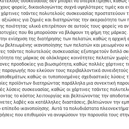
υτελούς συσκευασίας δεν μπορεί να υπερεκτιμηθεί, καθώς 
αρτίνη Τσάντα
χους φορείς, δικαιολογώντας συχνά υψηλότερες τιμές και εν
 χάρτινες τσάντες πολυτελούς συσκευασίας προστατεύουν τα
 αξιώσεις για ζημιές και διατηρώντας την ακεραιότητα των 
ς ποιότητας υλικά επιτρέπουν σε αυτούς τους φορείς να αν
ποτυχίες που θα μπορούσαν να βλάψουν τη φήμη της μάρκας.
 την ενίσχυση της διατήρησης των πελατών, καθώς η αρχική
ω βελτιωμένης ικανοποίησης των πελατών και μειωμένου κό
ινες τσάντες πολυτελούς συσκευασίας εξυπηρετούν διπλό σκ
τότητα της μάρκας σε ολόκληρες κοινότητες πελατών χωρίς
ρονες προσδοκίες για βιωσιμότητα, καθώς πολλές χάρτινες 
ες παραγωγής που ελκύουν τους περιβαλλοντικά συνειδητού
 αποθεμάτων, καθώς οι τυποποιημένες σχεδιαστικές λύσεις
ίες προϊόντων διατηρώντας παράλληλα μια συνεκτική παρου
ές λύσεις συσκευασίας, καθώς οι χάρτινες τσάντες πολυτελ
ντας το κόστος λειτουργίας και βελτιώνοντας την αποδοτικ
άνετες λαβές και κατάλληλες διαστάσεις, βελτιώνουν την εμ
 επίπεδο ικανοποίησης. Αυτά τα πολυδιάστατα πλεονεκτήμα
ρήσεις που επιθυμούν να ανυψώσουν την παρουσία τους στην 