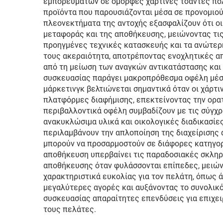
εμπορευμάτων σε όμορφες χάρτινες τσάντες πολ
Χ
προϊόντα που παρουσιάζονται μέσα σε προνομιού
πλεονεκτήματα της αντοχής εξασφαλίζουν ότι οι
μεταφοράς και της αποθήκευσης, μειώνοντας τις
προηγμένες τεχνικές κατασκευής και τα ανώτερη
τους ακεραιότητα, αποτρέποντας ενοχλητικές α
από τη μείωση των αναγκών αντικατάστασης και
συσκευασίας παράγει μακροπρόθεσμα οφέλη μέσ
μάρκετινγκ βελτιώνεται σημαντικά όταν οι χάρτ
πλατφόρμες διαφήμισης, επεκτείνοντας την ορα
περιβαλλοντικά οφέλη συμβαδίζουν με τις σύγχ
ανακυκλώσιμα υλικά και οικολογικές διαδικασί
περιλαμβάνουν την απλοποίηση της διαχείρισης
μπορούν να προσαρμοστούν σε διάφορες κατηγορ
αποθήκευση υπερβαίνει τις παραδοσιακές σκληρ
αποθήκευσης όταν φυλάσσονται επίπεδες, μειώνο
χαρακτηριστικά ευκολίας για τον πελάτη, όπως 
μεγαλύτερες αγορές και αυξάνοντας το συνολικό
συσκευασίας απαραίτητες επενδύσεις για επιχει
τους πελάτες.