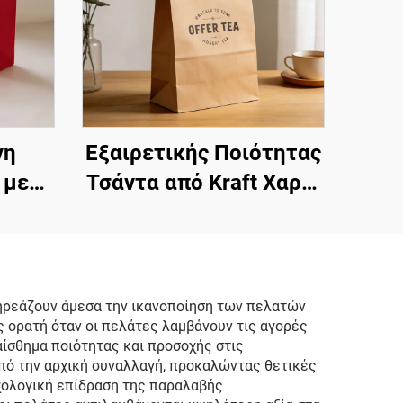
νη
Εξαιρετικής Ποιότητας
 με
Τσάντα από Kraft Χαρτί
ού
για Μεταφορά
 Λαβή
Γάλακτος Τσαγιού, με
ο,
Στριφτή Λαβή,
τα
Ανακυκλώσιμες
ηρεάζουν άμεσα την ικανοποίηση των πελατών
ς ορατή όταν οι πελάτες λαμβάνουν τις αγορές
,
Οικολογικές Τσάντες
ίσθημα ποιότητας και προσοχής στις
νισμα
από Kraft Χαρτί
από την αρχική συναλλαγή, προκαλώντας θετικές
χολογική επίδραση της παραλαβής