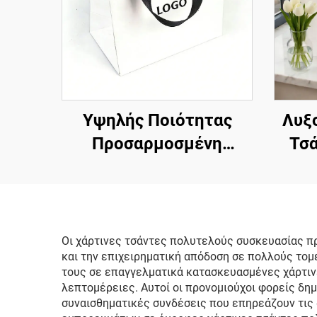
Υψηλής Ποιότητας
Λυξ
Προσαρμοσμένη
Τσά
Χαρτίνη Τσάντα από
Ρούχ
Χαρτόνι με Λαβή από
Λογ
Κορδόνι, για Μπουτίκ,
Ε
Προσαρμοσμένες
Τσάν
Οι χάρτινες τσάντες πολυτελούς συσκευασίας 
και την επιχειρηματική απόδοση σε πολλούς τομ
Τσάντες Συσκευασίας
Μ
τους σε επαγγελματικά κατασκευασμένες χάρτινε
Ρούχων και
Ποιό
λεπτομέρειες. Αυτοί οι προνομιούχοι φορείς δη
συναισθηματικές συνδέσεις που επηρεάζουν τις
Παπουτσιών
Π