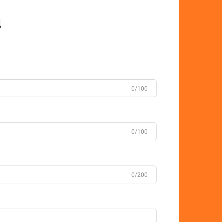
ά
0/100
0/100
0/200