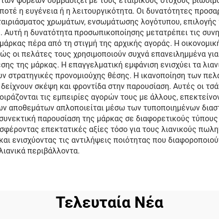
ων φορέων συμβαδίζει με τους εταιρικούς στόχους βιωσιμ
ποτέ η ευγένεια ή η λειτουργικότητα. Οι δυνατότητες προσ
Ψώνισμα
ταιριάσματος χρωμάτων, ενσωμάτωσης λογότυπου, επιλογής 
. Αυτή η δυνατότητα προσωπικοποίησης μετατρέπει τις συνη
 μάρκας πέρα από τη στιγμή της αρχικής αγοράς. Η οικονομι
ώς οι πελάτες τους χρησιμοποιούν συχνά επανειλημμένα γι
σης της μάρκας. Η επαγγελματική εμφάνιση ενισχύει τα λια
υν στρατηγικές προνομιούχης θέσης. Η ικανοποίηση των πελ
δείχνουν σκέψη και φροντίδα στην παρουσίαση. Αυτές οι τσ
ράζονται τις εμπειρίες αγορών τους με άλλους, επεκτείνο
ων αποθεμάτων απλοποιείται μέσω των τυποποιημένων διαστ
συνεκτική παρουσίαση της μάρκας σε διαφορετικούς τύπου
φέροντας επεκτατικές αξίες τόσο για τους λιανικούς πωλητ
ι ενισχύοντας τις αντιλήψεις ποιότητας που διαφοροποιούν
λιανικά περιβάλλοντα.
Τελευταία Νέα