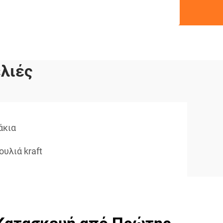
λιές
άκια
υλιά kraft