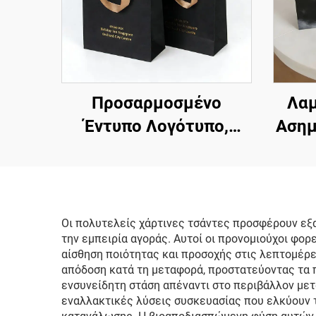
Προσαρμοσμένο
Λαμ
Έντυπο Λογότυπο,
Ασημ
Λυξουριώδης Υψηλή
Σφρ
και Λευκή Τσάντα
Π
Δώρου με Λαβή από
Χαρτί
Κορδόνι,
Δώρο
Οι πολυτελείς χάρτινες τσάντες προσφέρουν εξα
την εμπειρία αγοράς. Αυτοί οι προνομιούχοι φο
Προσαρμοσμένες
αίσθηση ποιότητας και προσοχής στις λεπτομέρε
Τσάντες Ψώνισμα με
Πο
απόδοση κατά τη μεταφορά, προστατεύοντας τα 
ενσυνείδητη στάση απέναντι στο περιβάλλον με
Λογότυπα
Π
εναλλακτικές λύσεις συσκευασίας που ελκύουν τ
Χα