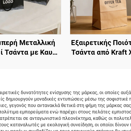
περή Μεταλλική
Εξαιρετικής Ποιό
ί Τσάντα με Καυτό
Τσάντα από Kraft 
άγισμα Λογότυπο,
για Μεταφορ
ροσαρμοσμένη
Γάλακτος Τσαγιού
νη Τσάντα, Κρίκοι,
Στριφτή Λαβή
, Χαρτίνη Τσάντα
Ανακυκλώσιμ
ιρετικές δυνατότητες ενίσχυσης της μάρκας, οι οποίες αυξ
ρείς δημιουργούν μοναδικές εντυπώσεις μέσω της σοφιστικέ
Καλλυντικών,
Οικολογικές Τσά
ιες, γεγονός που αντανακλά θετικά στη φήμη της μάρκας σα
λυτελής Βιτρίνα,
από Kraft Χαρ
πολύτιμα εμπορεύματα ενώ παρέχει στους πελάτες εμπιστοσ
τατρέπεται σε ανταγωνιστικό πλεονέκτημα, καθώς οι πολυτε
ροσαρμοσμένες
ους καταναλωτές με εκολογική συνείδηση, οι οποίοι δίνουν
ρτίνες Τσάντες