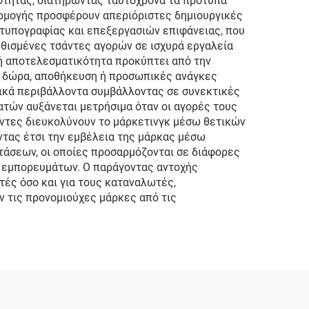
ότητας, διατηρώντας ταυτόχρονα τα πρότυπα
αρμογής προσφέρουν απεριόριστες δημιουργικές
τυπογραφίας και επεξεργασιών επιφάνειας, που
θισμένες τσάντες αγορών σε ισχυρά εργαλεία
κή αποτελεσματικότητα προκύπτει από την
α δώρα, αποθήκευση ή προσωπικές ανάγκες
νικά περιβάλλοντα συμβάλλοντας σε συνεκτικές
ατών αυξάνεται μετρήσιμα όταν οι αγορές τους
άντες διευκολύνουν το μάρκετινγκ μέσω θετικών
ντας έτσι την εμβέλεια της μάρκας μέσω
άσεων, οι οποίες προσαρμόζονται σε διάφορες
ς εμπορευμάτων. Ο παράγοντας αντοχής
ές όσο και για τους καταναλωτές,
 τις προνομιούχες μάρκες από τις