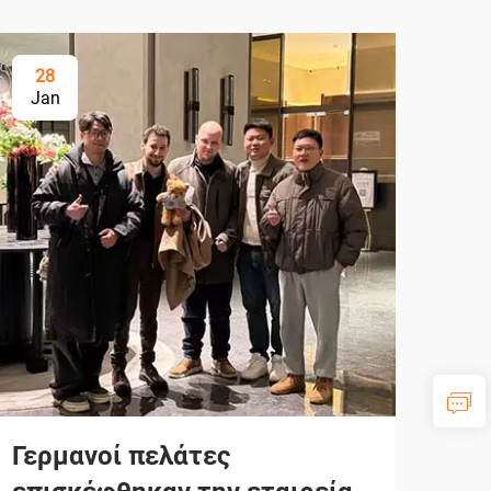
28
Jan
Γερμανοί πελάτες