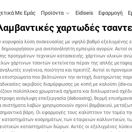
χετικά Με Εμάς
Προϊόντα
Eidiseis
Εφαρμογή
E
λαμβαντικές χαρτωδές τσαντε
ν κορυφαία λύση συσκευασίας με υψηλό βαθμό εξελιγμένης ε
α δημιουργήσουν μια ανεπανάληπτη εμπειρία αγορών. Αυτοί ο
ης προηγμένων τεχνικών κατασκευής, χάρτινων υλικών ανώτ
τελών χάρτινων τσαντών εκτείνεται πέραν της απλής μεταφο
ναλωτές ευγένεια, ποιότητα και πρεστίζ. Αυτοί οι προνομι
 επιστρώματα που βελτιώνουν την αντοχή, διατηρώντας παρά
δικασίες ακριβούς διαμόρφωσης με κοπή με καλούπι (die-cutt
ζουν πολύπλοκα χρωματικά σχήματα και διπλωματικά σχέδια
τροφη ανάγλυφη επεξεργασία (debossing), θερμή επισήμανση 
Τα συστήματα λαβών χρησιμοποιούν σχοινί βαμβακιού, μεταξωτ
σημαντικά βάρη. Οι εφαρμογές τους καλύπτουν τον τομέα τη
 καταστημάτων κοσμημάτων, των εταιρειών καλλυντικών, τ
ιστικών καταστημάτων δώρων. Αυτές οι εξελιγμένες λύσει