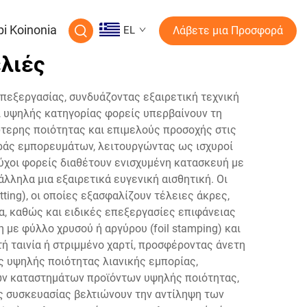
pi Koinonia
EL
Λάβετε μια Προσφορά
λιές
πεξεργασίας, συνδυάζοντας εξαιρετική τεχνική
ι υψηλής κατηγορίας φορείς υπερβαίνουν τη
ερης ποιότητας και επιμελούς προσοχής στις
ράς εμπορευμάτων, λειτουργώντας ως ισχυροί
ούχοι φορείς διαθέτουν ενισχυμένη κατασκευή με
λληλα μια εξαιρετικά ευγενική αισθητική. Οι
ing), οι οποίες εξασφαλίζουν τέλειες άκρες,
, καθώς και ειδικές επεξεργασίες επιφάνειας
με φύλλο χρυσού ή αργύρου (foil stamping) και
ή ταινία ή στριμμένο χαρτί, προσφέροντας άνετη
ς υψηλής ποιότητας λιανικής εμπορίας,
ων καταστημάτων προϊόντων υψηλής ποιότητας,
ς συσκευασίας βελτιώνουν την αντίληψη των