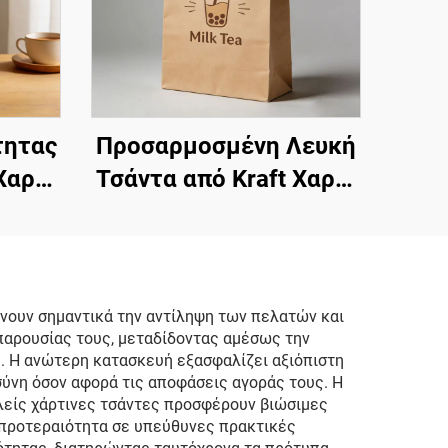
τητας
Προσαρμοσμένη Λευκή
Χαρτί
Τσάντα από Kraft Χαρτί
ά
με Στριφτή Λαβή,
, με
Τσάντα Αποθήκευσης
,
Γάλακτος Τσαγιού,
ες
Τσάντα Μεταφοράς από
άνουν σημαντικά την αντίληψη των πελατών και
 παρουσίας τους, μεταδίδοντας αμέσως την
ντες
Kraft Χαρτί
ς. Η ανώτερη κατασκευή εξασφαλίζει αξιόπιστη
τί
ύνη όσον αφορά τις αποφάσεις αγοράς τους. Η
λείς χάρτινες τσάντες προσφέρουν βιώσιμες
 προτεραιότητα σε υπεύθυνες πρακτικές