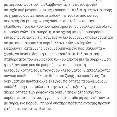
μεταφοράς φορτίου, προλαμβάνοντας την καταστροφική
αστοχία από μονοσημείωτες κρούσεις. Οι ιδιότητες αντίστασης
σε χημικές ουσίες προστατεύουν την τσάντα από κοινές
οικιακές και βιομηχανικές ουσίες, αποτρέποντας την
εξασθένιση του υλικού που παρατηρείται σε εναλλακτικά υλικά
φυσικών ινών. Η σταθερότητα σε σχέση με τη θερμοκρασία
επιτρέπει σε αυτές τις τσάντες να λειτουργούν αποτελεσματικά
σε μια ευρεία ποικιλία περιβαλλοντικών συνθηκών — από
εφαρμογές κατάψυξης μέχρι θερμαινόμενα περιβάλλοντα —
χωρίς να θιγεί η δομική τους ακεραιότητα. Η διαστατική
σταθερότητα του μη υφαντού υλικού αποτρέπει τη συρρίκνωση
ή τη διόγκωση που θα μπορούσε να επηρεάσει τη
λειτουργικότητα του μηχανισμού κλεισίματος, διασφαλίζοντας
συνεπή απόδοση σε όλη τη διάρκεια ζωής του προϊόντος. Τα
δοκιμαστικά πρωτόκολλα ελέγχου ποιότητας περιλαμβάνουν
επαλήθευση της εφελκυστικής αντοχής, αξιολόγηση της
ακεραιότητας των ραφών και δοκιμή της διατήρησης του
συρόμενου κορδονιού, εγγυώμενοι ότι κάθε μη υφαντή τσάντα
με συρόμενο κορδόνι πληροί αυστηρά πρότυπα αντοχής προτού
φτάσει στους καταναλωτές.