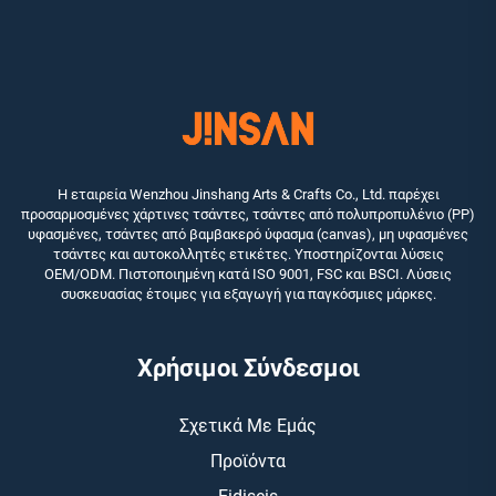
Η εταιρεία Wenzhou Jinshang Arts & Crafts Co., Ltd. παρέχει
προσαρμοσμένες χάρτινες τσάντες, τσάντες από πολυπροπυλένιο (PP)
υφασμένες, τσάντες από βαμβακερό ύφασμα (canvas), μη υφασμένες
τσάντες και αυτοκολλητές ετικέτες. Υποστηρίζονται λύσεις
OEM/ODM. Πιστοποιημένη κατά ISO 9001, FSC και BSCI. Λύσεις
συσκευασίας έτοιμες για εξαγωγή για παγκόσμιες μάρκες.
Χρήσιμοι Σύνδεσμοι
Σχετικά Με Εμάς
Προϊόντα