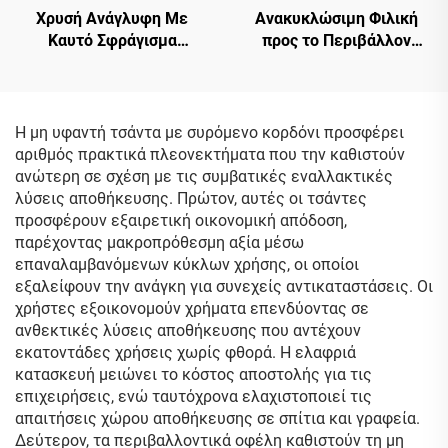
Χρυσή Ανάγλυφη Με
Ανακυκλώσιμη Φιλική
Καυτό Σφράγισμα
προς το Περιβάλλον
Λαμπερή Μεταλλική
Λευκή Σακούλα από Χαρτί
Τσάντα με Λογότυπο,
Kraft με Στριφτή Λαβή,
Προσαρμοσμένη Χαρτίνη
Προσαρμοσμένες
Τσάντα, Οικολογική
Σακούλες από Χαρτί Kraft
Η μη υφαντή τσάντα με συρόμενο κορδόνι προσφέρει
Χαρτοκιβώτιο Τσάντα
για Μεταφορά
αριθμός πρακτικά πλεονεκτήματα που την καθιστούν
Ψώνισμα
ανώτερη σε σχέση με τις συμβατικές εναλλακτικές
λύσεις αποθήκευσης. Πρώτον, αυτές οι τσάντες
προσφέρουν εξαιρετική οικονομική απόδοση,
παρέχοντας μακροπρόθεσμη αξία μέσω
επαναλαμβανόμενων κύκλων χρήσης, οι οποίοι
εξαλείφουν την ανάγκη για συνεχείς αντικαταστάσεις. Οι
χρήστες εξοικονομούν χρήματα επενδύοντας σε
ανθεκτικές λύσεις αποθήκευσης που αντέχουν
εκατοντάδες χρήσεις χωρίς φθορά. Η ελαφριά
κατασκευή μειώνει το κόστος αποστολής για τις
επιχειρήσεις, ενώ ταυτόχρονα ελαχιστοποιεί τις
απαιτήσεις χώρου αποθήκευσης σε σπίτια και γραφεία.
Δεύτερον, τα περιβαλλοντικά οφέλη καθιστούν τη μη