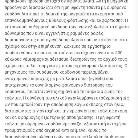
προκαλούν πρόωρη αστοχία σε υφαντά υλικά. Αυτή η μηχανική
προσέγγιση διασφαλίζει ότι η μη υφαντή τσάντα με συρόμενο
κορδόνι διατηρεί τη δομική της ακεραιότητα ακόμη και υπό
επαναλαμβανόμενους κύκλους φόρτωσης και εκφόρτωσης. Η
κατασκευή με θερμική σύνδεση των ινών εξαλείφει τα σημεία
αδυναμίας που είναι εγγενή στις ραμμένες ραφές,
δημιουργώντας ομοιογενή δομή υλικού που αντιστέκεται στο
σχίσιμο και στην επιμήκυνση. Δοκιμές σε εργαστήριο
αποδεικνύουν ότι αυτές οι τσάντες αντέχουν πάνω από 500
κύκλους γέμισμας και άδειασμα, διατηρώντας το αρχικό τους
σχήμα και τη λειτουργικότητα του μηχανισμού κλεισίματος. Ο
μηχανισμός του συρόμενου κορδονιού περιλαμβάνει
ενισχυμένες περιοχές με μεταλλικά οπές (eyelets) που
αποτρέπουν το συνηθισμένο φαινόμενο διάτρησης του
κορδονιού, επεκτείνοντας σημαντικά τη διάρκεια ζωής της
τσάντας. Η σύνθεση του υλικού περιλαμβάνει σταθεροποιητές
UV που εμποδίζουν την αποδόμηση λόγω έκθεσης στον ήλιο,
διατηρώντας την αντοχή και την εμφάνιση της τσάντας ακόμη
και σε εφαρμογές εξωτερικής αποθήκευσης. Η μη υφαντή
τσάντα με συρόμενο κορδόνι εμφανίζει εξαιρετική αντοχή σε
τραυματισμούς από αιχμηρά αντικείμενα, καθώς το
διασυνδεδεμένο πλέγμα ινών παρέχει πολλαπλές διαδρομές