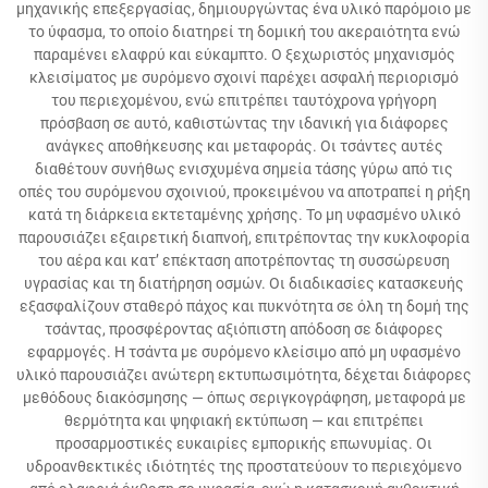
μηχανικής επεξεργασίας, δημιουργώντας ένα υλικό παρόμοιο με
το ύφασμα, το οποίο διατηρεί τη δομική του ακεραιότητα ενώ
παραμένει ελαφρύ και εύκαμπτο. Ο ξεχωριστός μηχανισμός
κλεισίματος με συρόμενο σχοινί παρέχει ασφαλή περιορισμό
του περιεχομένου, ενώ επιτρέπει ταυτόχρονα γρήγορη
πρόσβαση σε αυτό, καθιστώντας την ιδανική για διάφορες
ανάγκες αποθήκευσης και μεταφοράς. Οι τσάντες αυτές
διαθέτουν συνήθως ενισχυμένα σημεία τάσης γύρω από τις
οπές του συρόμενου σχοινιού, προκειμένου να αποτραπεί η ρήξη
κατά τη διάρκεια εκτεταμένης χρήσης. Το μη υφασμένο υλικό
παρουσιάζει εξαιρετική διαπνοή, επιτρέποντας την κυκλοφορία
του αέρα και κατ’ επέκταση αποτρέποντας τη συσσώρευση
υγρασίας και τη διατήρηση οσμών. Οι διαδικασίες κατασκευής
εξασφαλίζουν σταθερό πάχος και πυκνότητα σε όλη τη δομή της
τσάντας, προσφέροντας αξιόπιστη απόδοση σε διάφορες
εφαρμογές. Η τσάντα με συρόμενο κλείσιμο από μη υφασμένο
υλικό παρουσιάζει ανώτερη εκτυπωσιμότητα, δέχεται διάφορες
μεθόδους διακόσμησης — όπως σεριγκογράφηση, μεταφορά με
θερμότητα και ψηφιακή εκτύπωση — και επιτρέπει
προσαρμοστικές ευκαιρίες εμπορικής επωνυμίας. Οι
υδροανθεκτικές ιδιότητές της προστατεύουν το περιεχόμενο