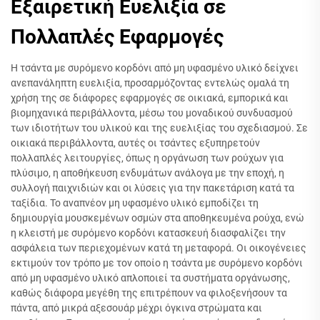
Εξαιρετική Ευελιξία σε
Πολλαπλές Εφαρμογές
Η τσάντα με συρόμενο κορδόνι από μη υφασμένο υλικό δείχνει
ανεπανάληπτη ευελιξία, προσαρμόζοντας εντελώς ομαλά τη
χρήση της σε διάφορες εφαρμογές σε οικιακά, εμπορικά και
βιομηχανικά περιβάλλοντα, μέσω του μοναδικού συνδυασμού
των ιδιοτήτων του υλικού και της ευελιξίας του σχεδιασμού. Σε
οικιακά περιβάλλοντα, αυτές οι τσάντες εξυπηρετούν
πολλαπλές λειτουργίες, όπως η οργάνωση των ρούχων για
πλύσιμο, η αποθήκευση ενδυμάτων ανάλογα με την εποχή, η
συλλογή παιχνιδιών και οι λύσεις για την πακετάριση κατά τα
ταξίδια. Το αναπνέον μη υφασμένο υλικό εμποδίζει τη
δημιουργία μουσκεμένων οσμών στα αποθηκευμένα ρούχα, ενώ
η κλειστή με συρόμενο κορδόνι κατασκευή διασφαλίζει την
ασφάλεια των περιεχομένων κατά τη μεταφορά. Οι οικογένειες
εκτιμούν τον τρόπο με τον οποίο η τσάντα με συρόμενο κορδόνι
από μη υφασμένο υλικό απλοποιεί τα συστήματα οργάνωσης,
καθώς διάφορα μεγέθη της επιτρέπουν να φιλοξενήσουν τα
πάντα, από μικρά αξεσουάρ μέχρι όγκινα στρώματα και