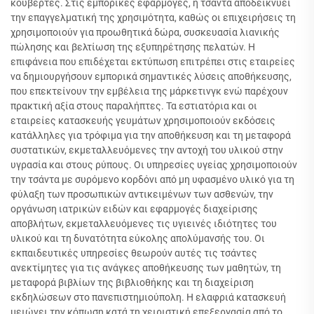
κουβέρτες. Στις εμπορικές εφαρμογές, η τσάντα αποδεικνύει
την επαγγελματική της χρησιμότητα, καθώς οι επιχειρήσεις τη
χρησιμοποιούν για προωθητικά δώρα, συσκευασία λιανικής
πώλησης και βελτίωση της εξυπηρέτησης πελατών. Η
επιφάνεια που επιδέχεται εκτύπωση επιτρέπει στις εταιρείες
να δημιουργήσουν εμπορικά σημαντικές λύσεις αποθήκευσης,
που επεκτείνουν την εμβέλεια της μάρκετινγκ ενώ παρέχουν
πρακτική αξία στους παραλήπτες. Τα εστιατόρια και οι
εταιρείες κατασκευής γευμάτων χρησιμοποιούν εκδόσεις
κατάλληλες για τρόφιμα για την αποθήκευση και τη μεταφορά
συστατικών, εκμεταλλευόμενες την αντοχή του υλικού στην
υγρασία και στους ρύπους. Οι υπηρεσίες υγείας χρησιμοποιούν
την τσάντα με συρόμενο κορδόνι από μη υφασμένο υλικό για τη
φύλαξη των προσωπικών αντικειμένων των ασθενών, την
οργάνωση ιατρικών ειδών και εφαρμογές διαχείρισης
αποβλήτων, εκμεταλλευόμενες τις υγιεινές ιδιότητες του
υλικού και τη δυνατότητα εύκολης απολύμανσής του. Οι
εκπαιδευτικές υπηρεσίες θεωρούν αυτές τις τσάντες
ανεκτίμητες για τις ανάγκες αποθήκευσης των μαθητών, τη
μεταφορά βιβλίων της βιβλιοθήκης και τη διαχείριση
εκδηλώσεων στο πανεπιστημιούπολη. Η ελαφριά κατασκευή
μειώνει την κόπωση κατά τη χειριστική επεξεργασία από το