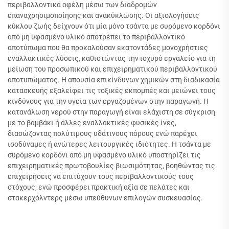
περιβαλλοντικά οφέλη μέσω των διαδρομών
επαναχρησιμοποίησης και ανακύκλωσης. Οι αξιολογήσεις
κύκλου ζωής δείχνουν ότι μία μόνο τσάντα με συρόμενο κορδόνι
από μη υφασμένο υλικό αποτρέπει το περιβαλλοντικό
αποτύπωμα που θα προκαλούσαν εκατοντάδες μονοχρήστιες
εναλλακτικές λύσεις, καθιστώντας την ισχυρό εργαλείο για τη
μείωση του προσωπικού και επιχειρηματικού περιβαλλοντικού
αποτυπώματος. Η απουσία επικίνδυνων χημικών στη διαδικασία
κατασκευής εξαλείφει τις τοξικές εκπομπές και μειώνει τους
κινδύνους για την υγεία των εργαζομένων στην παραγωγή. Η
κατανάλωση νερού στην παραγωγή είναι ελάχιστη σε σύγκριση
με το βαμβάκι ή άλλες εναλλακτικές φυσικές ίνες,
διασώζοντας πολύτιμους υδάτινους πόρους ενώ παρέχει
ισοδύναμες ή ανώτερες λειτουργικές ιδιότητες. Η τσάντα με
συρόμενο κορδόνι από μη υφασμένο υλικό υποστηρίζει τις
επιχειρηματικές πρωτοβουλίες βιωσιμότητας, βοηθώντας τις
επιχειρήσεις να επιτύχουν τους περιβαλλοντικούς τους
στόχους, ενώ προσφέρει πρακτική αξία σε πελάτες και
στακερχόλντερς μέσω υπεύθυνων επιλογών συσκευασίας.