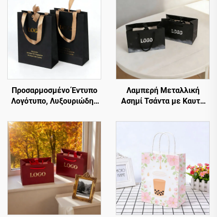
Προσαρμοσμένο Έντυπο
Λαμπερή Μεταλλική
Λογότυπο, Λυξουριώδης
Ασημί Τσάντα με Καυτό
Υψηλή και Λευκή Τσάντα
Σφράγισμα Λογότυπο,
Δώρου με Λαβή από
Προσαρμοσμένη Χαρτίνη
Κορδόνι,
Τσάντα, Κρίκοι, Δώρο,
Προσαρμοσμένες Τσάντες
Χαρτίνη Τσάντα
Ψώνισμα με Λογότυπα
Καλλυντικών, Πολυτελής
Βιτρίνα, Προσαρμοσμένες
Χαρτίνες Τσάντες
Ψώνισμα