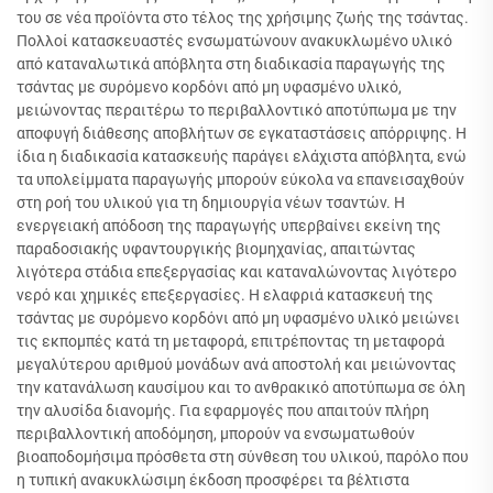
του σε νέα προϊόντα στο τέλος της χρήσιμης ζωής της τσάντας.
Πολλοί κατασκευαστές ενσωματώνουν ανακυκλωμένο υλικό
από καταναλωτικά απόβλητα στη διαδικασία παραγωγής της
τσάντας με συρόμενο κορδόνι από μη υφασμένο υλικό,
μειώνοντας περαιτέρω το περιβαλλοντικό αποτύπωμα με την
αποφυγή διάθεσης αποβλήτων σε εγκαταστάσεις απόρριψης. Η
ίδια η διαδικασία κατασκευής παράγει ελάχιστα απόβλητα, ενώ
τα υπολείμματα παραγωγής μπορούν εύκολα να επανεισαχθούν
στη ροή του υλικού για τη δημιουργία νέων τσαντών. Η
ενεργειακή απόδοση της παραγωγής υπερβαίνει εκείνη της
παραδοσιακής υφαντουργικής βιομηχανίας, απαιτώντας
λιγότερα στάδια επεξεργασίας και καταναλώνοντας λιγότερο
νερό και χημικές επεξεργασίες. Η ελαφριά κατασκευή της
τσάντας με συρόμενο κορδόνι από μη υφασμένο υλικό μειώνει
τις εκπομπές κατά τη μεταφορά, επιτρέποντας τη μεταφορά
μεγαλύτερου αριθμού μονάδων ανά αποστολή και μειώνοντας
την κατανάλωση καυσίμου και το ανθρακικό αποτύπωμα σε όλη
την αλυσίδα διανομής. Για εφαρμογές που απαιτούν πλήρη
περιβαλλοντική αποδόμηση, μπορούν να ενσωματωθούν
βιοαποδομήσιμα πρόσθετα στη σύνθεση του υλικού, παρόλο που
η τυπική ανακυκλώσιμη έκδοση προσφέρει τα βέλτιστα