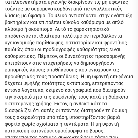
τα πλεονεκτήματα υγιεινής διακρίνουν τις μη υφαντές
τσάντες με συρόμενο κορδόνι από τις εναλλακτικές
λύσεις με ύφασμα. Το υλικό αντιστέκεται στην ανάπτυξη
βακτηρίων και επιτρέπει εύκολο καθάρισμα με απλό
πλύσιμο ή σκούπισμα. Αυτό το χαρακτηριστικό
αποδεικνύεται ιδιαίτερα πολύτιμο σε περιβάλλοντα
υγειονομικής περίθαλψης, εστιατορίων και φροντίδας
παιδιών, όπου οι προδιαγραφές καθαριότητας είναι
καθοριστικές. Πέμπτον, οι δυνατότητες προσαρμογής
επιτρέπουν στις επιχειρήσεις να δημιουργήσουν
εμπορικές λύσεις αποθήκευσης που ενισχύουν τις
προωθητικές τους προσπάθειες. Η μη υφαντή επιφάνεια
δέχεται υψηλής ποιότητας εκτύπωση, επιτρέποντας
έντονα λογότυπα, κείμενο και γραφικά που διατηρούν
την ακεραιότητα της εμφάνισής τους κατά τη διάρκεια
εκτεταμένης χρήσης. Έκτον, η ανθεκτικότητα
διασφαλίζει ότι αυτές οι τσάντες διατηρούν τη δομική
τους ακεραιότητα υπό τάση, υποστηρίζοντας βαριά
φορτία χωρίς σχισίματα ή τεντώματα. Η μη υφαντή
κατασκευή κατανέμει ομοιόμορφα το βάρος,
αποτρέποντας τοπικές συγκεντρώσεις τάσης που