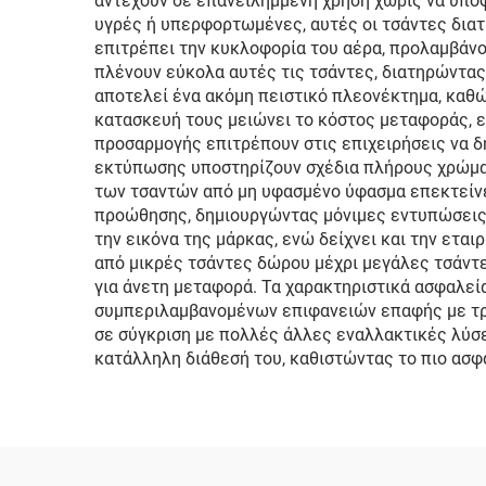
αντέχουν σε επανειλημμένη χρήση χωρίς να υποφέ
υγρές ή υπερφορτωμένες, αυτές οι τσάντες διατ
επιτρέπει την κυκλοφορία του αέρα, προλαμβάνο
πλένουν εύκολα αυτές τις τσάντες, διατηρώντας
αποτελεί ένα ακόμη πειστικό πλεονέκτημα, καθώ
κατασκευή τους μειώνει το κόστος μεταφοράς, ε
προσαρμογής επιτρέπουν στις επιχειρήσεις να δ
εκτύπωσης υποστηρίζουν σχέδια πλήρους χρώματ
των τσαντών από μη υφασμένο ύφασμα επεκτείνε
προώθησης, δημιουργώντας μόνιμες εντυπώσεις γ
την εικόνα της μάρκας, ενώ δείχνει και την ετα
από μικρές τσάντες δώρου μέχρι μεγάλες τσάντ
για άνετη μεταφορά. Τα χαρακτηριστικά ασφαλεί
συμπεριλαμβανομένων επιφανειών επαφής με τρό
σε σύγκριση με πολλές άλλες εναλλακτικές λύσε
κατάλληλη διάθεσή του, καθιστώντας το πιο ασφ