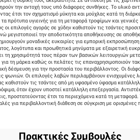
ρει η δομική τους ακεραιότητα. Σε αντίθεση με τις χάρτινες
ηρούν την αντοχή τους υπό διάφορες συνθήκες. Το υλικό αντ
ντας έτσι τον σχηματισμό μύκητα και μούχλας κατά τη διάρκ
 τα πρότυπα υγιεινής για τη μεταφορά τροφίμων και γενικές
ς οι επιλογές αγοράς σε χύδην καθιστούν τις τσάντες προσι
νώ μεγιστοποιεί την αποδοτικότητα αποθήκευσης σε αποθήκε
ημιουργούν μοναδικές ευκαιρίες για εμπορική εκπροσώπηση 
ος, λογότυπα και προωθητικά μηνύματα με εξαιρετική ευκρί
ι τη χρησιμότητά τους πέραν των βασικών λειτουργιών μετ
ια τη μάρκα καθώς οι πελάτες τις επαναχρησιμοποιούν τακτ
ιρική δέσμευση για την προστασία του περιβάλλοντος. Οι διά
ες ψωνιών. Οι επιλογές λαβών περιλαμβάνουν ενισχυμένες λ
ας καθιστούν τις τσάντες από μη υφασμένο ύφασμα κατάλληλ
φιμα, όταν έχουν υποστεί κατάλληλη επεξεργασία. Αντιστέκ
ις, προστατεύοντας έτσι τα περιεχόμενα κατά τη μεταφορά. Τ
αλές για περιβαλλοντική διάθεση σε σύγκριση με ορισμένες 
Πρακτικές Συμβουλές