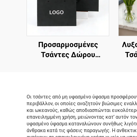
Προσαρμοσμένες
Λυξ
Τσάντες Δώρου
Τσά
Λυξουριώδης
Ρούχ
Συσκευασία Αρωμάτων
Λογ
Μπουτίκ Μαύρη Μικρή
Ε
Χαρτίνη Τσάντα
Τσάν
Οι τσάντες από μη υφασμένο ύφασμα προσφέρουν
περιβάλλον, οι οποίες αναζητούν βιώσιμες ενα
Κοσμημάτων με Λαβές
Μ
και ωκεανούς, καθώς αποδιασπώνται ευκολότερα
Ποιό
επανειλημμένη χρήση, μειώνοντας κατ’ αυτόν το
υφασμένο ύφασμα καταναλώνουν συνήθως λιγότε
Π
άνθρακα κατά τις φάσεις παραγωγής. Η ανθεκτικ
Χ