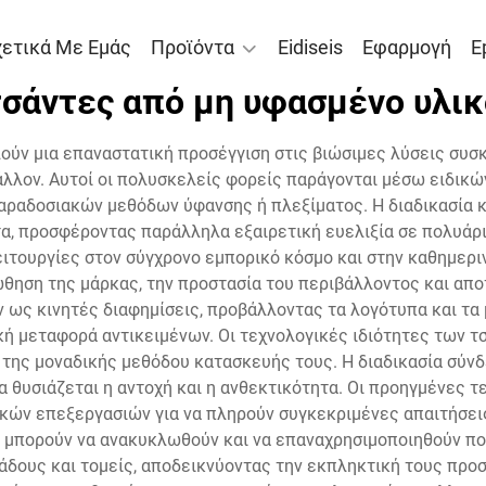
χετικά Με Εμάς
Προϊόντα
Eidiseis
Εφαρμογή
E
τσάντες από μη υφασμένο υλικ
ύν μια επαναστατική προσέγγιση στις βιώσιμες λύσεις συσ
λλον. Αυτοί οι πολυσκελείς φορείς παράγονται μέσω ειδικών
 παραδοσιακών μεθόδων ύφανσης ή πλεξίματος. Η διαδικασία κ
ητα, προσφέροντας παράλληλα εξαιρετική ευελιξία σε πολυάρ
ουργίες στον σύγχρονο εμπορικό κόσμο και στην καθημεριν
θηση της μάρκας, την προστασία του περιβάλλοντος και απ
ν ως κινητές διαφημίσεις, προβάλλοντας τα λογότυπα και τα 
κή μεταφορά αντικειμένων. Οι τεχνολογικές ιδιότητες των 
 της μοναδικής μεθόδου κατασκευής τους. Η διαδικασία σύνδ
α θυσιάζεται η αντοχή και η ανθεκτικότητα. Οι προηγμένες 
ακών επεξεργασιών για να πληρούν συγκεκριμένες απαιτήσει
ς μπορούν να ανακυκλωθούν και να επαναχρησιμοποιηθούν π
ους και τομείς, αποδεικνύοντας την εκπληκτική τους προσ