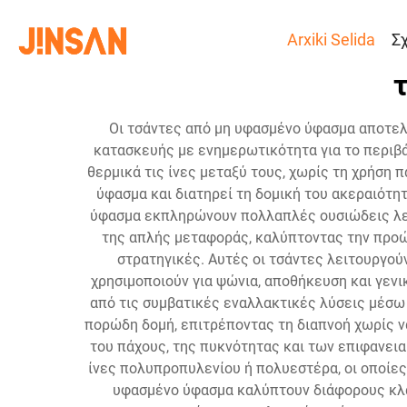
Arxiki Selida
Σ
Οι τσάντες από μη υφασμένο ύφασμα αποτελο
κατασκευής με ενημερωτικότητα για το περιβά
θερμικά τις ίνες μεταξύ τους, χωρίς τη χρήση
ύφασμα και διατηρεί τη δομική του ακεραιότ
ύφασμα εκπληρώνουν πολλαπλές ουσιώδεις λειτ
της απλής μεταφοράς, καλύπτοντας την προώ
στρατηγικές. Αυτές οι τσάντες λειτουργού
χρησιμοποιούν για ψώνια, αποθήκευση και γενι
από τις συμβατικές εναλλακτικές λύσεις μέσω
πορώδη δομή, επιτρέποντας τη διαπνοή χωρίς ν
του πάχους, της πυκνότητας και των επιφανει
ίνες πολυπροπυλενίου ή πολυεστέρα, οι οποίε
υφασμένο ύφασμα καλύπτουν διάφορους κλάδ