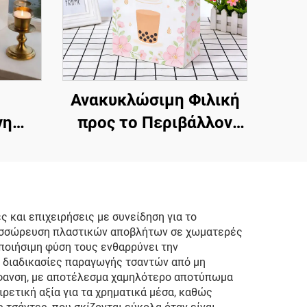
Ανακυκλώσιμη Φιλική
νη
προς το Περιβάλλον
βή
Λευκή Σακούλα από
ινη
Χαρτί Kraft με Στριφτή
α,
Λαβή, Προσαρμοσμένες
τημα,
Σακούλες από Χαρτί
και επιχειρήσεις με συνείδηση για το
 συσσώρευση πλαστικών αποβλήτων σε χωματερές
 Δώρο
Kraft για Μεταφορά
ποιήσιμη φύση τους ενθαρρύνει την
άτων
ι διαδικασίες παραγωγής τσαντών από μη
φανση, με αποτέλεσμα χαμηλότερο αποτύπωμα
ετική αξία για τα χρηματικά μέσα, καθώς