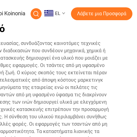
pi Koinonia
EL
Λάβετε μια Προσφορά
ό
κευασίας, συνδυάζοντας καινοτόμες τεχνικές
 διαδικασιών που συνδέουν μηχανικά, χημικά ή
ατασκευής δημιουργεί ένα υλικό που μοιάζει με
ιθμες εφαρμογές. Οι τσάντες από μη υφασμένο
ή ζωή. Ο κύριος σκοπός τους εκτείνεται πέραν
οτελεσματικές από άποψη κόστους μαρκετινγκ
μηνύματα της εταιρείας ενώ οι πελάτες τις
τσαντών από μη υφασμένο ύφασμα τις διακρίνουν
εσης των ινών δημιουργεί υλικά με ελεγχόμενη
τεχνικές κατασκευής επιτρέπουν την προσαρμογή
ς. Η σύνθεση του υλικού περιλαμβάνει συνήθως
ολλές φορές. Οι εφαρμογές των τσαντών από μη
αρμοστικότητα. Τα καταστήματα λιανικής τα