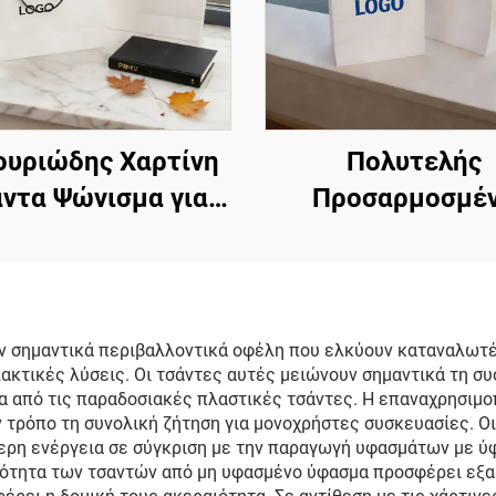
ουριώδης Χαρτίνη
Πολυτελής
ντα Ψώνισμα για
Προσαρμοσμέ
α, Προσαρμοσμένο
Τσάντα με Λα
ότυπο, Λαβή Tote,
Κορδόνι, Χαρτόν
πίσημη Χαρτίνη
Χαρτίνη Τσάντ
τα Δώρου, Τσάντα
Πολυτελής Κατάσ
 σημαντικά περιβαλλοντικά οφέλη που ελκύουν καταναλωτές 
λλακτικές λύσεις. Οι τσάντες αυτές μειώνουν σημαντικά τη
πουτίκ, Υψηλής
Προσαρμοσμένες
 από τις παραδοσιακές πλαστικές τσάντες. Η επαναχρησιμο
τητας, Οικολογική
Τσάντες Κοσμημ
ν τρόπο τη συνολική ζήτηση για μονοχρήστες συσκευασίες. Ο
ρη ενέργεια σε σύγκριση με την παραγωγή υφασμάτων με ύ
ροσαρμοσμένη
ότητα των τσαντών από μη υφασμένο ύφασμα προσφέρει εξαιρ
αρτίνη Τσάντα