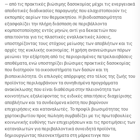
— από τις πρακτικές βιώσιμης δασοκομίας μέχρι τις ενεργειακά
αποδοτικές διαδικασίες παραγωγής που ελαχιστοποιούν τις
εκπομπές αερίων του θερμοκηπίου. Η βιοδιασπασιμότητα
εξασφαλίζει την πλήρη διάσπαση σε περιβάλλοντα
κομποστοποίησης εντός μηνών, αντί για δεκαετιών που
απαιτούνται για τις πλαστικές εναλλακτικές λύσεις,
υποστηρίζοντας τους στόχους μείωσης των αποβλήτων και τις
αρχές της κυκλικής οικονομίας. Η χρήση ανανεώσιμων πόρων
μειώνει την εξάρτηση από τις περιορισμένες πετρελαιοβάσεις
αποθέματα, ενώ υποστηρίζει βιώσιμες πρακτικές δασοκομίας
που διατηρούν τα οικοσυστήματα των δασών και τη
βιοποικιλότητα. Οι επιλογές απόρριψης στο τέλος της ζωής του
προϊόντος περιλαμβάνουν τα συνηθισμένα προγράμματα
ανακύκλωσης που είναι διαθέσιμα στην πλειονότητα των
κοινοτήτων, εξαλείφοντας τις ειδικές απαιτήσεις διαχείρισης
αποβλήτων και τα συνδεόμενα κόστη που βαρύνουν
επιχειρήσεις και καταναλωτές. Το προφίλ βιωσιμότητας του
χαρτοκιβωτίου προς πώληση συμβαδίζει με τις πρωτοβουλίες
κοινωνικής ευθύνης των επιχειρήσεων και τις προτιμήσεις των
καταναλωτών για περιβαλλοντικά συνειδητά προϊόντα,
δημιουργώντας πλεονεκτήματα στη μάρκετινγκ που