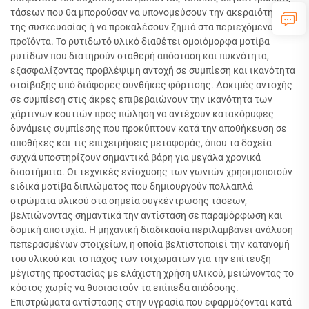
τάσεων που θα μπορούσαν να υπονομεύσουν την ακεραιότητα
της συσκευασίας ή να προκαλέσουν ζημιά στα περιεχόμενα
προϊόντα. Το ρυτιδωτό υλικό διαθέτει ομοιόμορφα μοτίβα
ρυτίδων που διατηρούν σταθερή απόσταση και πυκνότητα,
εξασφαλίζοντας προβλέψιμη αντοχή σε συμπίεση και ικανότητα
στοίβαξης υπό διάφορες συνθήκες φόρτισης. Δοκιμές αντοχής
σε συμπίεση στις άκρες επιβεβαιώνουν την ικανότητα των
χάρτινων κουτιών προς πώληση να αντέχουν κατακόρυφες
δυνάμεις συμπίεσης που προκύπτουν κατά την αποθήκευση σε
αποθήκες και τις επιχειρήσεις μεταφοράς, όπου τα δοχεία
συχνά υποστηρίζουν σημαντικά βάρη για μεγάλα χρονικά
διαστήματα. Οι τεχνικές ενίσχυσης των γωνιών χρησιμοποιούν
ειδικά μοτίβα διπλώματος που δημιουργούν πολλαπλά
στρώματα υλικού στα σημεία συγκέντρωσης τάσεων,
βελτιώνοντας σημαντικά την αντίσταση σε παραμόρφωση και
δομική αποτυχία. Η μηχανική διαδικασία περιλαμβάνει ανάλυση
πεπερασμένων στοιχείων, η οποία βελτιστοποιεί την κατανομή
του υλικού και το πάχος των τοιχωμάτων για την επίτευξη
μέγιστης προστασίας με ελάχιστη χρήση υλικού, μειώνοντας το
κόστος χωρίς να θυσιαστούν τα επίπεδα απόδοσης.
Επιστρώματα αντίστασης στην υγρασία που εφαρμόζονται κατά