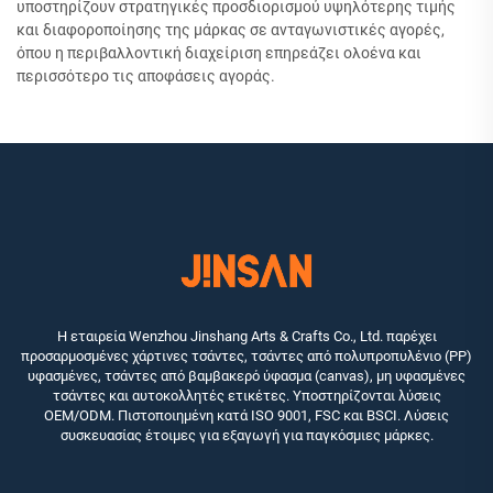
υποστηρίζουν στρατηγικές προσδιορισμού υψηλότερης τιμής
και διαφοροποίησης της μάρκας σε ανταγωνιστικές αγορές,
όπου η περιβαλλοντική διαχείριση επηρεάζει ολοένα και
περισσότερο τις αποφάσεις αγοράς.
Η εταιρεία Wenzhou Jinshang Arts & Crafts Co., Ltd. παρέχει
προσαρμοσμένες χάρτινες τσάντες, τσάντες από πολυπροπυλένιο (PP)
υφασμένες, τσάντες από βαμβακερό ύφασμα (canvas), μη υφασμένες
τσάντες και αυτοκολλητές ετικέτες. Υποστηρίζονται λύσεις
OEM/ODM. Πιστοποιημένη κατά ISO 9001, FSC και BSCI. Λύσεις
συσκευασίας έτοιμες για εξαγωγή για παγκόσμιες μάρκες.