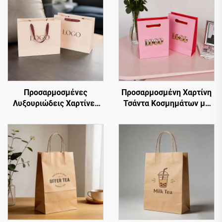
Προσαρμοσμένες
Προσαρμοσμένη Χαρτίνη
Λυξουριώδεις Χαρτίνες
Τσάντα Κοσμημάτων με
Τσάντες Δώρου και
Λαβή Οπής και Ανάγλυφο
Ψώνισμα για Ρούχα, με το
Λογότυπο Καυτού
Δικό Σας Λογότυπο
Σφραγίσματος, Πολυτελής
Χαρτίνη Τσάντα Ψώνισμα