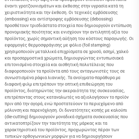
έναντι γρατζουνισμάτων και έκθεσης στην υγρασία κατά τη
χειριστικότητα και την έκθεση. Οι τεχνικές εμβόσευσης
(embossing) και αντίστροφης εμβόσευσης (debossing)
προσθέτουν τρισδιάστατα στοιχεία που δημιουργούν εντύπωση
προνομιακής ποιότητας και ενισχύουν την αντιληπτή αξία του
προϊόντος, χωρίς σημαντική αύξηση του κόστους παραγωγής. Οι
εφαρμογές θερμοσφράγισης με φόλιο (foil stamping)
χρησιμοποιούν μεταλλικά επιχρίσματα σε χρυσό, ασημί, χαλκό
και προσαρμοστικά χρώματα, δημιουργώντας εντυπωσιακά
επιτονισμένα στοιχεία και αισθητική πολυτέλειας που
διαφοροποιούν τα προϊόντα από τους ανταγωνιστές τους σε
συνωστισμένα ράφια λιανικής. Τα ανοίγματα-παράθυρα με
διαφανή φιλμ επιτρέπουν την οπτική επιθεώρηση του
προϊόντος, διατηρώντας την ακεραιότητα της συσκευασίας,
επιτρέποντας στους καταναλωτές να αξιολογήσουν το προϊόν
πριν από την αγορά, ενώ προστατεύουν το περιεχόμενο από
μόλυνση και παρενόχληση. Οι δυνατότητες κοπής με καλούπι
(die-cutting) δημιουργούν μοναδικά σχήματα συσκευασίας που
αντικατοπτρίζουν την ταυτότητα της μάρκας και τα
χαρακτηριστικά του προϊόντος, προχωρώντας πέραν των
τυπικών ορθογωνικών μορφών για να δημιουργήσουν