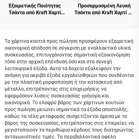
Εξαιρετικής Ποιότητας
Προσαρμοσμένη Λευκή
Τσάντα από Kraft Χαρτί
Τσάντα από Kraft Χαρτί με
για Μεταφορά Γάλακτος
Στριφτή Λαβή, Τσάντα
Τσαγιού, με Στριφτή
Αποθήκευσης Γάλακτος
Λαβή, Ανακυκλώσιμες
Τσαγιού, Τσάντα
Οικολογικές Τσάντες από
Μεταφοράς από Kraft
Τα χάρτινα κουτιά προς πώληση προσφέρουν εξαιρετική
Kraft Χαρτί
Χαρτί
οικονομική απόδοση σε σύγκριση με εναλλακτικά υλικά
συσκευασίας, επιτυγχάνοντας σημαντική εξοικονόμηση
τόσο στην αρχική επένδυση όσο και στα συνεχή
λειτουργικά έξοδα. Αυτά τα δοχεία εξαλείφουν την
ανάγκη για ακριβά έξοδα εργαλειοθηκών που συνδέονται
με την πλαστική μορφοποίηση ή την κατασκευή από
μέταλλο, επιτρέποντας στις επιχειρήσεις να
εφαρμόσουν λύσεις συσκευασίας γρήγορα και
οικονομικά. Το ελαφρύ βάρος των χάρτινων κουτιών
προς πώληση μειώνει σημαντικά τα έξοδα αποστολής,
καθώς τα τέλη μεταφοράς συσχετίζονται άμεσα με το
βάρος της συσκευασίας, επιτρέποντας στις εταιρείες να
μεγιστοποιούν τα περιθώρια κέρδους τους διατηρώντας
ανταγωνιστικές τιμές. Τα περιβαλλοντικά οφέλη