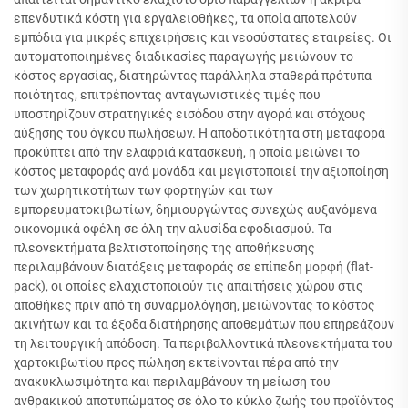
επενδυτικά κόστη για εργαλειοθήκες, τα οποία αποτελούν
εμπόδια για μικρές επιχειρήσεις και νεοσύστατες εταιρείες. Οι
αυτοματοποιημένες διαδικασίες παραγωγής μειώνουν το
κόστος εργασίας, διατηρώντας παράλληλα σταθερά πρότυπα
ποιότητας, επιτρέποντας ανταγωνιστικές τιμές που
υποστηρίζουν στρατηγικές εισόδου στην αγορά και στόχους
αύξησης του όγκου πωλήσεων. Η αποδοτικότητα στη μεταφορά
προκύπτει από την ελαφριά κατασκευή, η οποία μειώνει το
κόστος μεταφοράς ανά μονάδα και μεγιστοποιεί την αξιοποίηση
των χωρητικοτήτων των φορτηγών και των
εμπορευματοκιβωτίων, δημιουργώντας συνεχώς αυξανόμενα
οικονομικά οφέλη σε όλη την αλυσίδα εφοδιασμού. Τα
πλεονεκτήματα βελτιστοποίησης της αποθήκευσης
περιλαμβάνουν διατάξεις μεταφοράς σε επίπεδη μορφή (flat-
pack), οι οποίες ελαχιστοποιούν τις απαιτήσεις χώρου στις
αποθήκες πριν από τη συναρμολόγηση, μειώνοντας το κόστος
ακινήτων και τα έξοδα διατήρησης αποθεμάτων που επηρεάζουν
τη λειτουργική απόδοση. Τα περιβαλλοντικά πλεονεκτήματα του
χαρτοκιβωτίου προς πώληση εκτείνονται πέρα από την
ανακυκλωσιμότητα και περιλαμβάνουν τη μείωση του
ανθρακικού αποτυπώματος σε όλο το κύκλο ζωής του προϊόντος