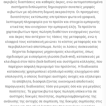
ακριβείς διαστάσεις και καθαρές άκρες, ενώ αυτοματοποιημένα
συστήματα διπλώματος δημιουργούν συνεπείς μορφές
κιβωτίων με αξιόπιστη δομική ακεραιότητα. Οι προηγμένες
δυνατότητες εκτύπωσης επιτρέπουν φωτεινά γραφικά,
λεπτομερή πληροφορία για το προϊόν και στοιχεία εμπορικής
ετικέτας που ενισχύουν την εμπορική έλξη. Τα προϊόντα
χαρτοκιβωτίων προς πώληση διαθέτουν ενισχυμένες γωνίες
και άκρες που αντέχουν τις τάσεις της μεταφοράς, ενώ η
ελαφριά τους κατασκευή μειώνει το κόστος μεταφοράς και το
περιβαλλοντικό αποτύπωμα. Αυτές οι λύσεις συσκευασίας
δέχονται διάφορους μηχανισμούς κλεισίματος, όπως
σχεδιασμοί με εισαγόμενη γλώσσα (tuck-end), κατασκευές με
κλειδαριά στον πάτο (lock-bottom) και συστήματα κόλλησης, που
παρέχουν ασφαλή περιορισμό του προϊόντος. Η διαδικασία
κατασκευής χρησιμοποιεί εξοπλισμό κοπής ελεγχόμενο από
υπολογιστή, ο οποίος διατηρεί αυστηρές ανοχές και εξαλείφει
τα απόβλητα, διασφαλίζοντας οικονομικά αποδοτικές
παραγωγικές διαδικασίες τόσο για μικρές όσο και για μεγάλες
ποσότητες. Τα χαρτοκιβώτια προς πώληση υπόκεινται σε
αυστηρές δοκιμές ποιότητας, συμπεριλαμβανομένης της
ανάλυσης της αντοχής σε συμπίεση, της δοκιμής συμπίεσης στις