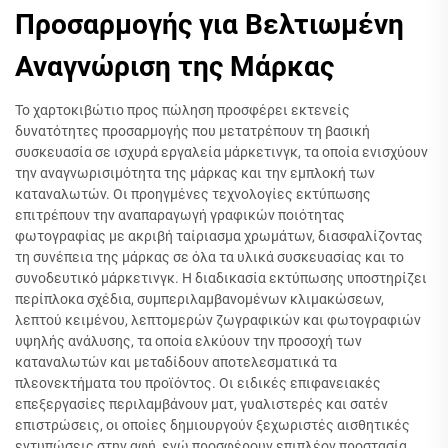
Προσαρμογής για Βελτιωμένη
Αναγνώριση της Μάρκας
Το χαρτοκιβώτιο προς πώληση προσφέρει εκτενείς
δυνατότητες προσαρμογής που μετατρέπουν τη βασική
συσκευασία σε ισχυρά εργαλεία μάρκετινγκ, τα οποία ενισχύουν
την αναγνωρισιμότητα της μάρκας και την εμπλοκή των
καταναλωτών. Οι προηγμένες τεχνολογίες εκτύπωσης
επιτρέπουν την αναπαραγωγή γραφικών ποιότητας
φωτογραφίας με ακριβή ταίριασμα χρωμάτων, διασφαλίζοντας
τη συνέπεια της μάρκας σε όλα τα υλικά συσκευασίας και το
συνοδευτικό μάρκετινγκ. Η διαδικασία εκτύπωσης υποστηρίζει
περίπλοκα σχέδια, συμπεριλαμβανομένων κλιμακώσεων,
λεπτού κειμένου, λεπτομερών ζωγραφικών και φωτογραφιών
υψηλής ανάλυσης, τα οποία ελκύουν την προσοχή των
καταναλωτών και μεταδίδουν αποτελεσματικά τα
πλεονεκτήματα του προϊόντος. Οι ειδικές επιφανειακές
επεξεργασίες περιλαμβάνουν ματ, γυαλιστερές και σατέν
επιστρώσεις, οι οποίες δημιουργούν ξεχωριστές αισθητικές
εντυπώσεις στην αφή, ενώ προσφέρουν επιπλέον προστασία