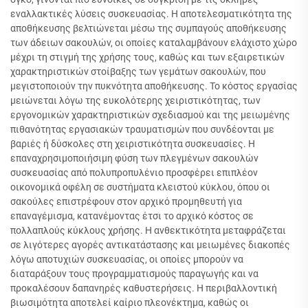
εναλλακτικές λύσεις συσκευασίας. Η αποτελεσματικότητα της
αποθήκευσης βελτιώνεται μέσω της συμπαγούς αποθήκευσης
των άδειων σακουλών, οι οποίες καταλαμβάνουν ελάχιστο χώρο
μέχρι τη στιγμή της χρήσης τους, καθώς και των εξαιρετικών
χαρακτηριστικών στοίβαξης των γεμάτων σακουλών, που
μεγιστοποιούν την πυκνότητα αποθήκευσης. Το κόστος εργασίας
μειώνεται λόγω της ευκολότερης χειριστικότητας, των
εργονομικών χαρακτηριστικών σχεδιασμού και της μειωμένης
πιθανότητας εργασιακών τραυματισμών που συνδέονται με
βαριές ή δύσκολες στη χειριστικότητα συσκευασίες. Η
επαναχρησιμοποιήσιμη φύση των πλεγμένων σακουλών
συσκευασίας από πολυπροπυλένιο προσφέρει επιπλέον
οικονομικά οφέλη σε συστήματα κλειστού κύκλου, όπου οι
σακούλες επιστρέφουν στον αρχικό προμηθευτή για
επαναγέμισμα, κατανέμοντας έτσι το αρχικό κόστος σε
πολλαπλούς κύκλους χρήσης. Η ανθεκτικότητα μεταφράζεται
σε λιγότερες αγορές αντικατάστασης και μειωμένες διακοπές
λόγω αποτυχιών συσκευασίας, οι οποίες μπορούν να
διαταράξουν τους προγραμματισμούς παραγωγής και να
προκαλέσουν δαπανηρές καθυστερήσεις. Η περιβαλλοντική
βιωσιμότητα αποτελεί καίριο πλεονέκτημα, καθώς οι