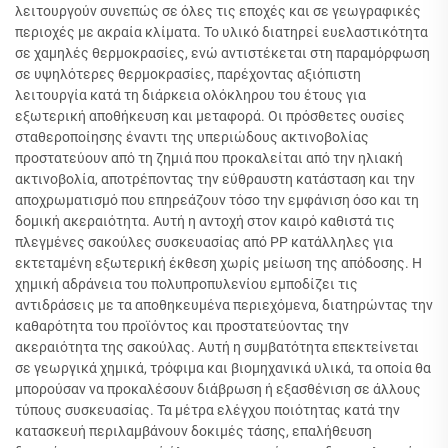
λειτουργούν συνεπώς σε όλες τις εποχές και σε γεωγραφικές
περιοχές με ακραία κλίματα. Το υλικό διατηρεί ευελαστικότητα
σε χαμηλές θερμοκρασίες, ενώ αντιστέκεται στη παραμόρφωση
σε υψηλότερες θερμοκρασίες, παρέχοντας αξιόπιστη
λειτουργία κατά τη διάρκεια ολόκληρου του έτους για
εξωτερική αποθήκευση και μεταφορά. Οι πρόσθετες ουσίες
σταθεροποίησης έναντι της υπεριώδους ακτινοβολίας
προστατεύουν από τη ζημιά που προκαλείται από την ηλιακή
ακτινοβολία, αποτρέποντας την εύθραυστη κατάσταση και την
αποχρωματισμό που επηρεάζουν τόσο την εμφάνιση όσο και τη
δομική ακεραιότητα. Αυτή η αντοχή στον καιρό καθιστά τις
πλεγμένες σακούλες συσκευασίας από PP κατάλληλες για
εκτεταμένη εξωτερική έκθεση χωρίς μείωση της απόδοσης. Η
χημική αδράνεια του πολυπροπυλενίου εμποδίζει τις
αντιδράσεις με τα αποθηκευμένα περιεχόμενα, διατηρώντας την
καθαρότητα του προϊόντος και προστατεύοντας την
ακεραιότητα της σακούλας. Αυτή η συμβατότητα επεκτείνεται
σε γεωργικά χημικά, τρόφιμα και βιομηχανικά υλικά, τα οποία θα
μπορούσαν να προκαλέσουν διάβρωση ή εξασθένιση σε άλλους
τύπους συσκευασίας. Τα μέτρα ελέγχου ποιότητας κατά την
κατασκευή περιλαμβάνουν δοκιμές τάσης, επαλήθευση