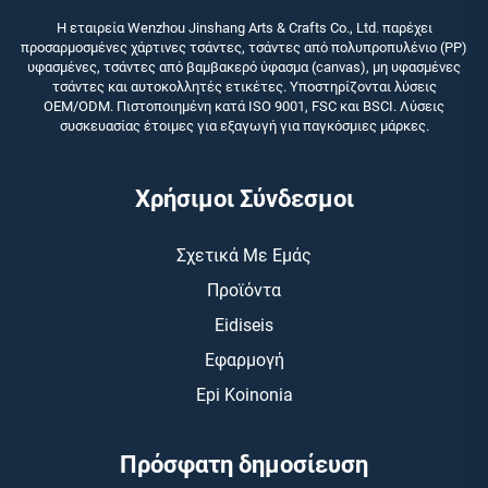
Η εταιρεία Wenzhou Jinshang Arts & Crafts Co., Ltd. παρέχει
προσαρμοσμένες χάρτινες τσάντες, τσάντες από πολυπροπυλένιο (PP)
υφασμένες, τσάντες από βαμβακερό ύφασμα (canvas), μη υφασμένες
τσάντες και αυτοκολλητές ετικέτες. Υποστηρίζονται λύσεις
OEM/ODM. Πιστοποιημένη κατά ISO 9001, FSC και BSCI. Λύσεις
συσκευασίας έτοιμες για εξαγωγή για παγκόσμιες μάρκες.
Χρήσιμοι Σύνδεσμοι
Σχετικά Με Εμάς
Προϊόντα
Eidiseis
Εφαρμογή
Epi Koinonia
Πρόσφατη δημοσίευση