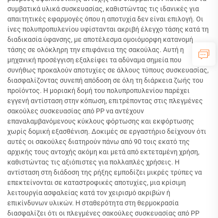
συμβατικά υλικά συσκευασίας, καθιστώντας τις ιδανικές για
απαιτητικές εφαρμογές όπου η αποτυχία δεν είναι επιλογή. Οι
ίνες πολυπροπυλενίου υφίστανται ακριβή έλεγχο τάσης κατά τη
διαδικασία ύφανσης, με αποτέλεσμα ομοιόμορφη κατανομή
τάσης σε ολόκληρη την επιφάνεια της σακούλας. Αυτή η
μηχανική προσέγγιση εξαλείφει τα αδύναμα σημεία που
συνήθως προκαλούν αποτυχίες σε άλλους τύπους συσκευασίας,
διασφαλίζοντας συνεπή απόδοση σε όλη τη διάρκεια ζωής του
προϊόντος. Η μοριακή δομή του πολυπροπυλενίου παρέχει
εγγενή αντίσταση στην κόπωση, επιτρέποντας στις πλεγμένες
σακούλες συσκευασίας από PP να αντέχουν
επαναλαμβανόμενους κύκλους φόρτωσης και εκφόρτωσης
χωρίς δομική εξασθένιση. Δοκιμές σε εργαστήριο δείχνουν ότι
αυτές οι σακούλες διατηρούν πάνω από 90 τοις εκατό της
αρχικής τους αντοχής ακόμη και μετά από εκτεταμένη χρήση,
καθιστώντας τις αξιόπιστες για πολλαπλές χρήσεις. Η
αντίσταση στη διάδοση της ρήξης εμποδίζει μικρές τρύπες να
επεκτείνονται σε καταστροφικές αποτυχίες, μια κρίσιμη
λειτουργία ασφαλείας κατά τον χειρισμό ακριβών ή
επικίνδυνων υλικών. Η σταθερότητα στη θερμοκρασία
διασφαλίζει ότι οι πλεγμένες σακούλες συσκευασίας από PP