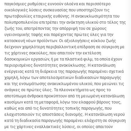
παγκόσμιες ρυθμίσεις ευνοούν ολοένα και περισσότερο
οικολογικές λύσεις συσκευασίας που υποστηρίζουν τις
πρωτοβουλίες εταιρικής ευθύνης. Η ανακυκλωσιμότητα του
πολυπροπυλενίου επιτρέπει την ανάκτηση υλικού στο τέλος της
ζωής του, αποτρέποντας την απόρριψή του σε χώρους
υγειονομικής ταφής και παρέχοντας πρώτες ύλες για την
κατασκευή νέων προϊόντων. Οι αξιολογήσεις κύκλου ζωής
δείχνουν χαμηλότερη περιβαλλοντική επίδραση σε σύγκριση με
τις χάρτινες σακούλες, που απαιτούν την εκτέλεση
δασοκομικών εργασιών, ή με τα πλαστικά φιλμ, τα οποία έχουν
περιορισμένες δυνατότητες ανακύκλωσης. Η κατανάλωση
ενέργειας κατά τη διάρκεια της παραγωγής παραμένει σχετικά
χαμηλή, λόγω των αποτελεσματικών διαδικασιών παραγωγής
και της ενσωμάτωσης ανακυκλωμένου υλικού, που μειώνει τις
ανάγκες σε πρώτες ύλες. Τα πλεονεκτήματα ως προς το
αποτύπωμα άνθρακα προκύπτουν από τη μειωμένη κατανάλωση
καυσίμων κατά τη μεταφορά, λόγω του ελαφρού βάρους τους,
καθώς και από τις δυνατότητες τοπικής παραγωγής, που
ελαχιστοποιούν τις αποστάσεις διανομής. Η κατανάλωση νερού
κατά τη διαδικασία παραγωγής παραμένει ελάχιστη σε σύγκριση
με τις χάρτινες εναλλακτικές λύσεις, οι οποίες απαιτούν