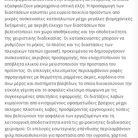
εξασφαλίζουν μακροχρόνια οπτική έλξη. Η προσαρμογή των
διαστάσεων καλύπτει μια ευρεία ποικιλία προϊόντων, από
μικρές συσκευασίες καταναλωτών μέχρι μεγάλες βιομηχανικές
δεξαμενές, με ακριβή έλεγχο των διαστάσεων που
βελτιστοποιεί τον χώρο αποθήκευσης και την αποδοτικότητα
της χειριστικής διαδικασίας. Οι κατασκευαστές μπορούν να
ρυθμίζουν το μήκος, το πλάτος και τις διαστάσεις των
πλευρικών τσεπών (gusset), προκειμένου να δημιουργήσουν
συσκευασίες ακριβούς προσαρμογής, που ελαχιστοποιούν τα
απόβλητα υλικού ενώ μεγιστοποιούν την προστασία του
προϊόντος. Οι επιλογές κλεισίματος περιλαμβάνουν ραφές
σφραγισμένες με θερμότητα, ραμμένες άκρες, κορδόνια στο
άνω μέρος και συστήματα βαλβίδων, τα οποία διευκολύνουν την
εύκολη γέμιση και το ασφαλές κλείσιμο σύμφωνα με τις
συγκεκριμένες απαιτήσεις εφαρμογής. Οι διατάξεις λαβών
κυμαίνονται από ενισχυμένους υφασματώδεις βρόχους μέχρι
σκληρές πλαστικές λαβές, προσφέροντας εργονομικές λύσεις
που βελτιώνουν την ασφάλεια των εργαζομένων και τη
λειτουργική αποδοτικότητα κατά τις χειροκίνητες διαδικασίες
χειρισμού. Οι επιλογές εσωτερικής επένδυσης περιλαμβάνουν
φιλμ πολυαιθυλενίου για προστασία από την υγρασία, χάρτινα