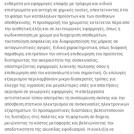
ενθέματα για εφαρμογές επαφής με τρόφιμα και ειδικά
επιστρώματα για αντοχή σε χημικές ουσίες, επεκτείνοντας έτσι
το φάσμα των κατάλληλων προϊόντων και των συνθηκών
αποθήκευσης. Η προσαρμογή του χρώματος εκτείνεται πέρα από
την αισθητική έλξη και σε λειτουργικές εφαρμογές, όπως η
κωδικοποίηση με χρώμα για διαχείριση αποθεμάτων,
ταυτοποίηση ασφαλείας και διαφοροποίηση της μάρκας σε
ανταγωνιστικές αγορές. Ειδικά χαρακτηριστικά, όπως διαφανή
παράθυρα, επιτρέπουν την οπτική επιθεώρηση του προϊόντος
διατηρώντας την ακεραιότητα της συσκευασίας,
υποστηρίζοντας εφαρμογές λιανικής πώλησης όπου η
επιθεώρηση από τον καταναλωτή είναι σημαντική. Οι επιλογές
εξαερισμού περιλαμβάνουν μικρο-διαπερατές τρύπες για
έλεγχο της υγρασίας και μεγαλύτερες οπές για απαιτήσεις
αερισμού σε γεωργικές εφαρμογές. Η επεξεργασία
αντιστατικού τύπου αποτρέπει τη συσσώρευση σκόνης και την
απόσβεση στατικού ηλεκτρισμού σε συσκευασίες ηλεκτρονικών
εξαρτημάτων. Οι προσαρμοστικές διαστάσεις βελτιστοποιούν
τις διατάξεις στις παλέτες και τη φόρτωση σε δοχεία,
μειώνοντας το κόστος μεταφοράς και βελτιώνοντας την
αποδοτικότητα της αλυσίδας εφοδιασμού. Η ευελιξία να