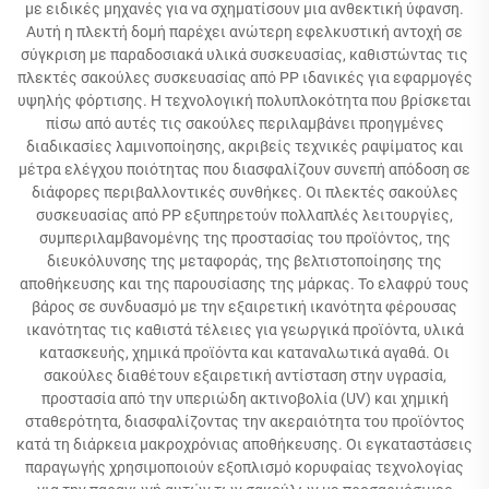
με ειδικές μηχανές για να σχηματίσουν μια ανθεκτική ύφανση.
Αυτή η πλεκτή δομή παρέχει ανώτερη εφελκυστική αντοχή σε
σύγκριση με παραδοσιακά υλικά συσκευασίας, καθιστώντας τις
πλεκτές σακούλες συσκευασίας από PP ιδανικές για εφαρμογές
υψηλής φόρτισης. Η τεχνολογική πολυπλοκότητα που βρίσκεται
πίσω από αυτές τις σακούλες περιλαμβάνει προηγμένες
διαδικασίες λαμινοποίησης, ακριβείς τεχνικές ραψίματος και
μέτρα ελέγχου ποιότητας που διασφαλίζουν συνεπή απόδοση σε
διάφορες περιβαλλοντικές συνθήκες. Οι πλεκτές σακούλες
συσκευασίας από PP εξυπηρετούν πολλαπλές λειτουργίες,
συμπεριλαμβανομένης της προστασίας του προϊόντος, της
διευκόλυνσης της μεταφοράς, της βελτιστοποίησης της
αποθήκευσης και της παρουσίασης της μάρκας. Το ελαφρύ τους
βάρος σε συνδυασμό με την εξαιρετική ικανότητα φέρουσας
ικανότητας τις καθιστά τέλειες για γεωργικά προϊόντα, υλικά
κατασκευής, χημικά προϊόντα και καταναλωτικά αγαθά. Οι
σακούλες διαθέτουν εξαιρετική αντίσταση στην υγρασία,
προστασία από την υπεριώδη ακτινοβολία (UV) και χημική
σταθερότητα, διασφαλίζοντας την ακεραιότητα του προϊόντος
κατά τη διάρκεια μακροχρόνιας αποθήκευσης. Οι εγκαταστάσεις
παραγωγής χρησιμοποιούν εξοπλισμό κορυφαίας τεχνολογίας