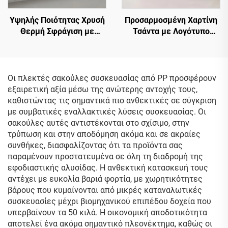
Υψηλής Ποιότητας Χρυσή
Προσαρμοσμένη Χαρτίνη
Θερμή Σφράγιση με
Τσάντα με Λογότυπο
Λογότυπο,
Καυτού Σφραγίσματος και
Προσαρμοσμένη Χαρτίνη
Λαβή Κορδόνι, Δώρο,
Τσάντα με Λαβή,
Χαρτίνη Τσάντα
Προσαρμοσμένες
Καλλυντικών,
Οι πλεκτές σακούλες συσκευασίας από PP προσφέρουν
Χαρτίνες Τσάντες
Κοσμημάτων, Ψώνισμα
εξαιρετική αξία μέσω της ανώτερης αντοχής τους,
Ψώνισμα για Μπουτίκ
καθιστώντας τις σημαντικά πιο ανθεκτικές σε σύγκριση
με συμβατικές εναλλακτικές λύσεις συσκευασίας. Οι
σακούλες αυτές αντιστέκονται στο σχίσιμο, στην
τρύπωση και στην αποδόμηση ακόμα και σε ακραίες
συνθήκες, διασφαλίζοντας ότι τα προϊόντα σας
παραμένουν προστατευμένα σε όλη τη διαδρομή της
εφοδιαστικής αλυσίδας. Η ανθεκτική κατασκευή τους
αντέχει με ευκολία βαριά φορτία, με χωρητικότητες
βάρους που κυμαίνονται από μικρές καταναλωτικές
συσκευασίες μέχρι βιομηχανικού επιπέδου δοχεία που
υπερβαίνουν τα 50 κιλά. Η οικονομική αποδοτικότητα
αποτελεί ένα ακόμα σημαντικό πλεονέκτημα, καθώς οι