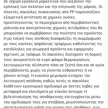
σε ισχυρά εργαλεία μάρκετινγκ που αυξάνουν την
εμπλοκή των πελατών και την επίγνωση της μάρκας. Οι
πλεκτές σακούλες συσκευασίας από PP παρουσιάζουν
εξαιρετική αντίσταση σε χημικές ουσίες,
προστατεύοντας το περιεχόμενο από περιβαλλοντική
μόλυνση και αποτρέποντας χημικές αντιδράσεις που θα
μπορούσαν να συμβιβάσουν την ποιότητα του προϊόντος.
Η μη τοξική τους σύνθεση διασφαλίζει τη συμμόρφωση
με τους κανόνες ασφάλειας τροφίμων, καθιστώντας τις
κατάλληλες για γεωργικά προϊόντα και εφαρμογές
σχετικές με τρόφιμα. Οι σακούλες διατηρούν τη δομική
τους ακεραιότητα σε ευρύ φάσμα θερμοκρασιών,
λειτουργώντας αξιόπιστα τόσο σε ζεστά όσο και σε κρύα
περιβάλλοντα, χωρίς να γίνονται εύθραυστες ή να
χάνουν αντοχή. Η ευκολία χειρισμού ενισχύει την
λειτουργική απόδοση, καθώς αυτές οι σακούλες
διαθέτουν εργονομικό σχεδιασμό με άνετες λαβές για
μεταφορά και κλεισίματα με εύκολο άνοιγμα. Η
βελτιστοποίηση της αποθήκευσης επιτυγχάνεται μέσω
του σχεδιασμού τους για στοίβαση, μεγιστοποιώντας την
αποτελεσματική χρήση του χώρου στις αποθήκες, ενώ