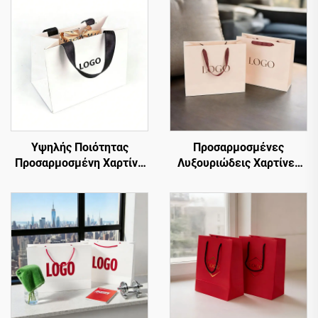
Υψηλής Ποιότητας
Προσαρμοσμένες
Προσαρμοσμένη Χαρτίνη
Λυξουριώδεις Χαρτίνες
Τσάντα από Χαρτόνι με
Τσάντες Δώρου και
Λαβή από Κορδόνι, για
Ψώνισμα για Ρούχα, με το
Μπουτίκ,
Δικό Σας Λογότυπο
Προσαρμοσμένες Τσάντες
Συσκευασίας Ρούχων και
Παπουτσιών