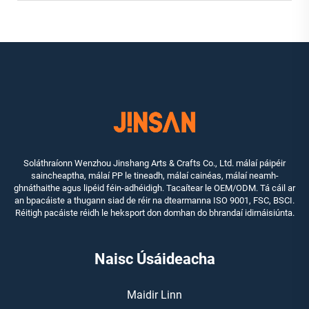
Soláthraíonn Wenzhou Jinshang Arts & Crafts Co., Ltd. málaí páipéir
saincheaptha, málaí PP le tineadh, málaí cainéas, málaí neamh-
ghnáthaithe agus lipéid féin-adhéidigh. Tacaítear le OEM/ODM. Tá cáil ar
an bpacáiste a thugann siad de réir na dtearmanna ISO 9001, FSC, BSCI.
Réitigh pacáiste réidh le heksport don domhan do bhrandaí idirnáisiúnta.
Naisc Úsáideacha
Maidir Linn