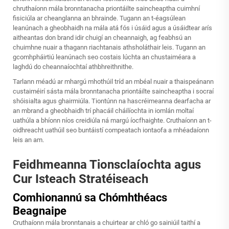
chruthaíonn mála bronntanacha priontáilte saincheaptha cuimhní
fisiciúla ar cheanglanna an bhrainde. Tugann an t-éagsúlean
leanúnach a gheobhaidh na mála atá fós i úsáid agus a úsáidtear arís
aitheantas don brand idir chuigí an cheannaigh, ag feabhsú an
chuimhne nuair a thagann riachtanais athsholáthair leis. Tugann an
gcomhpháirtiú leanúnach seo costais lúchta an chustaiméara a
laghdú do cheannaíochtaí athbhreithnithe.
Tarlann méadú ar mhargú mhothúil tríd an mbéal nuair a thaispeánann
custaiméirí sásta mála bronntanacha priontáilte saincheaptha i socraí
shóisialta agus ghairmiúla. Tiontúnn na hascréimeanna dearfacha ar
an mbrand a gheobhaidh trí phacáil cháilíochta in iomlán moltaí
uathúla a bhíonn níos creidiúla ná margú íocfhaighte. Cruthaíonn an t-
oidhreacht uathúil seo buntáistí compeatach iontaofa a mhéadaíonn
leis an am.
Feidhmeanna Tionsclaíochta agus
Cur Isteach Stratéiseach
Comhionannú sa Chómhthéacs
Beagnaipe
Cruthaíonn mála bronntanais a chuirtear ar chló go sainiúil taithí a