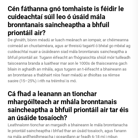
Cén fáthanna gnó tomhaiste is féidir le
cuideachtaí súil leo ó úsáid mála
bronntanais saincheaptha a bhfuil
priontáil air?
De ghnáth, bíonn méadú ar luach meánach an iompair, ar chéimeanna
coimeád an chustaiméara, agus ar threisiú tagairtí ó bhéal go mbéal ag
cuideachtaí nuair a úsáideann siad mála bronntanais saincheaptha a
bhfuil priontáil air. Tugann éifeacht an fhógraiochta shiúil móir tuilleadh
taisceanna branda a luaithear mar aon le 1000s de thaisceanna gach
bliain in aghaidh an mhála, agus tugann an t-éifeacht a bhaineann as
an bronntanas a thabhairt níos fearr méadú ar dhioltas sa réimse
saoire (15–25%) i rith na tréimhsí is mó.
Cá fhad a leanann an tionchar
mhargóilteach ar mhála bronntanais
saincheaptha a bhfuil priontáil air tar éis
an úsáide tosaíoch?
Leathnaíonn tionchar an margaidh a bhaineann le mála bronntanacha
le priontáil saincheaptha i bhfad thar an úsáid tosaíoch, agus fanann
na mála ardfheidhmeacha i gceardlann ar feadh 6-18 mí i mbun