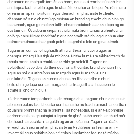
dhéanann an margadh iomlán cothrom, agus atá comhoiriúnach leis
an timpeallacht stóirín agus le straitéis ionchur an tsiopa. De réir mar a
oireann an spás fíorstóirín agus dearadh an phacáiste le chéile,
déanann sé sin a chinntiú go mbíonn an brand ag teacht chun cinn go
leanúnach, agus go mbíonn taithí cheannródaíochta ar an siopa ag na
custaiméirí. Úsáideann siopaí rathúla mála bronntanais a chuirtear ar
chló go sainiúil mar fhorléaráin ar a ndearadh stóirín, ag cur chun cinn
cothrom radharcach ar gach pointe teagmhála leis an gcustaiméir.
Tugann an cumas le haghaidh athrú ar théamaí saoire agus ar
champaí mhargú laistigh de mhíonna áirithe buntáiste tábhachtach do
mhála bronntanais a chuirtear ar chló go sainiúil. Tugann an
solúbthacht seo deis do thionscail an aitheantas brand a chaomhnú
agus an méid a athraíonn an margadh agus is maith leis na
custaiméirí. Tugann an cumas chun athruithe deartha a chur i
bhfeidhm go tapa cumas margaíochta freagartha a thacaíonn le
straitéisí gnó ghinidiúla.
Tá deiseanna iomparthachta idir mhargaidh a thagann chun cinn nuair
a bhíonn eolais faoi bheartaí comhlánaithe nó teachtaireachtaí curtha i
gcuainíní bronntanacha le priontáil saincheaptha. Is é an t-áit bhreise
ar dhromchla na gcuaingíní a ligann do ghnóthaibh teacht ar chuid mór
de theachtaireachtaí margaidh ag an am céanna. Tugann an úsáid
éifeachtach seo ar áit an phacáiste an t-athbhuan is fearr ar an n-
investeáil agus soláthraíonn sé eolais luachmhar faoi na táirgí don