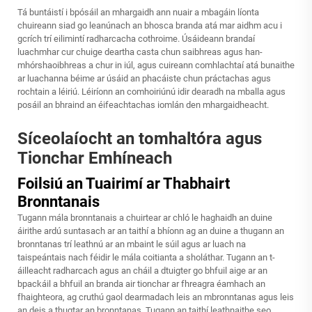
Tá buntáistí i bpósáil an mhargaidh ann nuair a
mbagáin líonta
chuireann siad go leanúnach an bhosca branda atá mar aidhm acu i
gcrích trí eilimintí radharcacha cothroime. Úsáideann brandaí
luachmhar cur chuige deartha casta chun saibhreas agus han-
mhórshaoibhreas a chur in iúl, agus cuireann comhlachtaí atá bunaithe
ar luachanna béime ar úsáid an phacáiste chun práctachas agus
rochtain a léiriú. Léiríonn an comhoiriúnú idir dearadh na mballa agus
posáil an bhraind an éifeachtachas iomlán den mhargaidheacht.
Síceolaíocht an tomhaltóra agus
Tionchar Emhíneach
Foilsiú an Tuairimí ar Thabhairt
Bronntanais
Tugann mála bronntanais a chuirtear ar chló le haghaidh an duine
áirithe ardú suntasach ar an taithí a bhíonn ag an duine a thugann an
bronntanas trí leathnú ar an mbaint le súil agus ar luach na
taispeántais nach féidir le mála coitianta a sholáthar. Tugann an t-
áilleacht radharcach agus an cháil a dtuigter go bhfuil aige ar an
bpackáil a bhfuil an branda air tionchar ar fhreagra éamhach an
fhaighteora, ag cruthú gaol dearmadach leis an mbronntanas agus leis
an deis a thugtar an bronntanas. Tugann an taithí leathnaithe seo