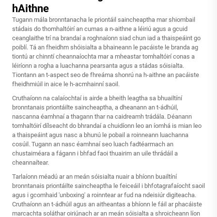
hAithne
Tugann mála bronntanacha le priontáil saincheaptha mar shiombail
stádais do thomhaltóirí an cumas a n-aithne a léiriú agus a gcuid
ceanglaithe trí na brandaí a roghnaíonn siad chun iad a thaispeáint go
poiblí. Tá an fheidhm shóisialta a bhaineann le pacáiste le branda ag
tiontú ar chinntí cheannaíochta mar a mheastar tomhaltóirí conas a
léiríonn a rogha a luachanna pearsanta agus a stádas sóisialta.
Tiontann an t-aspect seo de fhreáma shonrú na h-aithne an pacáiste
fheidhmiúil in aice le h-acmhainní saoil.
Cruthaíonn na calaíochtaí is airde a bheith leagtha sa bhuailtíní
bronntanais priontáilte saincheaptha, a dheanann an t-ádhúil,
nascanna éamhnaí a thagann thar na caidreamh trádála. Déanann
tomhaltóirí dílseacht do bhrandaí a chuidíonn leo an íomhá is mian leo
a thaispeáint agus nasc a bhunú le pobail a roinneann luachanna
cosúil. Tugann an nasc éamhnaí seo luach fadtéarmach an
chustaiméara a fágann i bhfad faoi thuairim an uile thrádáil a
cheannaítear.
Tarlaíonn méadú ar an meán sóisialta nuair a bhíonn buailtíní
bronntanais priontáilte saincheaptha le feiceáil i bhfotagrafaíocht saoil
agus i gcomhaid 'unboxing' a roinntear ar fud na ndeisiúr digiteacha.
Cruthaíonn an t-ádhúil agus an aitheantas a bhíonn le fáil ar phacáiste
marcachta soláthar oiriúnach ar an meán sóisialta a shroicheann líon