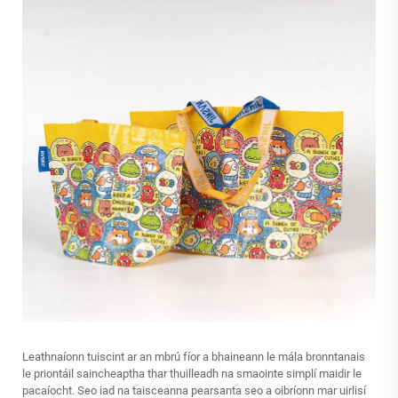
Leathnaíonn tuiscint ar an mbrú fíor a bhaineann le mála bronntanais
le priontáil saincheaptha thar thuilleadh na smaointe simplí maidir le
pacaíocht. Seo iad na taisceanna pearsanta seo a oibríonn mar uirlisí