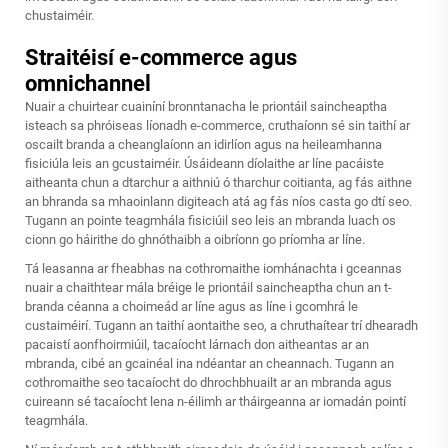
chustaiméir.
Straitéisí e-commerce agus
omnichannel
Nuair a chuirtear cuainíní bronntanacha le priontáil saincheaptha
isteach sa phróiseas líonadh e-commerce, cruthaíonn sé sin taithí ar
oscailt branda a cheanglaíonn an idirlíon agus na heileamhanna
fisiciúla leis an gcustaiméir. Úsáideann díolaithe ar líne pacáiste
aitheanta chun a dtarchur a aithniú ó tharchur coitianta, ag fás aithne
an bhranda sa mhaoinlann digiteach atá ag fás níos casta go dtí seo.
Tugann an pointe teagmhála fisiciúil seo leis an mbranda luach os
cionn go háirithe do ghnóthaibh a oibríonn go príomha ar líne.
Tá leasanna ar fheabhas na cothromaithe iomhánachta i gceannas
nuair a chaithtear mála bréige le priontáil saincheaptha chun an t-
branda céanna a choimeád ar líne agus as líne i gcomhrá le
custaiméirí. Tugann an taithí aontaithe seo, a chruthaítear trí dhearadh
pacaistí aonfhoirmiúil, tacaíocht lárnach don aitheantas ar an
mbranda, cibé an gcainéal ina ndéantar an cheannach. Tugann an
cothromaithe seo tacaíocht do dhrochbhuailt ar an mbranda agus
cuireann sé tacaíocht lena n-éilimh ar tháirgeanna ar iomadán pointí
teagmhála.