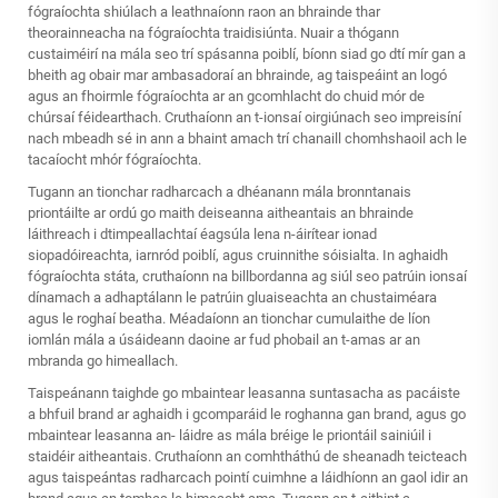
fógraíochta shiúlach a leathnaíonn raon an bhrainde thar
theorainneacha na fógraíochta traidisiúnta. Nuair a thógann
custaiméirí na mála seo trí spásanna poiblí, bíonn siad go dtí mír gan a
bheith ag obair mar ambasadoraí an bhrainde, ag taispeáint an logó
agus an fhoirmle fógraíochta ar an gcomhlacht do chuid mór de
chúrsaí féidearthach. Cruthaíonn an t-ionsaí oirgiúnach seo impreisíní
nach mbeadh sé in ann a bhaint amach trí chanaill chomhshaoil ach le
tacaíocht mhór fógraíochta.
Tugann an tionchar radharcach a dhéanann mála bronntanais
priontáilte ar ordú go maith deiseanna aitheantais an bhrainde
láithreach i dtimpeallachtaí éagsúla lena n-áirítear ionad
siopadóireachta, iarnród poiblí, agus cruinnithe sóisialta. In aghaidh
fógraíochta státa, cruthaíonn na billbordanna ag siúl seo patrúin ionsaí
dínamach a adhaptálann le patrúin gluaiseachta an chustaiméara
agus le roghaí beatha. Méadaíonn an tionchar cumulaithe de líon
iomlán mála a úsáideann daoine ar fud phobail an t-amas ar an
mbranda go himeallach.
Taispeánann taighde go mbaintear leasanna suntasacha as pacáiste
a bhfuil brand ar aghaidh i gcomparáid le roghanna gan brand, agus go
mbaintear leasanna an- láidre as mála bréige le priontáil sainiúil i
staidéir aitheantais. Cruthaíonn an comhtháthú de sheanadh teicteach
agus taispeántas radharcach pointí cuimhne a láidhíonn an gaol idir an