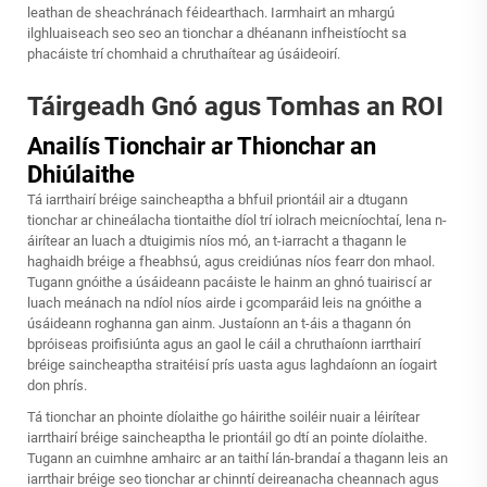
leathan de sheachránach féidearthach. Iarmhairt an mhargú
ilghluaiseach seo seo an tionchar a dhéanann infheistíocht sa
phacáiste trí chomhaid a chruthaítear ag úsáideoirí.
Táirgeadh Gnó agus Tomhas an ROI
Anailís Tionchair ar Thionchar an
Dhiúlaithe
Tá iarrthairí bréige saincheaptha a bhfuil priontáil air a dtugann
tionchar ar chineálacha tiontaithe díol trí iolrach meicníochtaí, lena n-
áirítear an luach a dtuigimis níos mó, an t-iarracht a thagann le
haghaidh bréige a fheabhsú, agus creidiúnas níos fearr don mhaol.
Tugann gnóithe a úsáideann pacáiste le hainm an ghnó tuairiscí ar
luach meánach na ndíol níos airde i gcomparáid leis na gnóithe a
úsáideann roghanna gan ainm. Justaíonn an t-áis a thagann ón
bpróiseas proifisiúnta agus an gaol le cáil a chruthaíonn iarrthairí
bréige saincheaptha straitéisí prís uasta agus laghdaíonn an íogairt
don phrís.
Tá tionchar an phointe díolaithe go háirithe soiléir nuair a léirítear
iarrthairí bréige saincheaptha le priontáil go dtí an pointe díolaithe.
Tugann an cuimhne amhairc ar an taithí lán-brandaí a thagann leis an
iarrthair bréige seo tionchar ar chinntí deireanacha cheannach agus