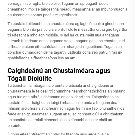
spreagann sé rogha breise eile. Tugann an spreagadh seo ar
cheannach impilse táirgeanna méadú measartha ar an mbunbhruach a
chuireann an costas pacáiste i gcothrom.
Tá costais fáilteachta an chustaiméara ag laghdú nuair a gheobhann
baganna bronnta praiticiúla a bhfuil cló le measctha orthu gnó tagartha
trí éifeacht a mholadh móibíle. Is iad na custaiméirí nua a thagann
isteach trí radharc ar na baganna seo a thagann gan aon chostas, rud
a fheabhsaíonn éifeachtúlacht an mhargaidh i gcoitinne. Tugann an
tionchar cumascach de na tagarthí uathoibríocha seo patrúin fás in-
ghabhálacha a fheabhsaíonn leis an am.
Caighdeánú an Chustaiméara agus
Tógáil Díolúilte
Tá tionchar na mbaganna bronnta praiticiúla ar chaighdeánú an
chustaiméara le feiceáil trí chuimhne neamhghnáthchóras an bhraind
agus tríd an t-athrá a dhéanann an gaol dearfach. Taispeánann na
custaiméirí a fháigheann táirgí i mbacainní branda a thugann dea-
mhionn ard-chórais athcheannach agus tréimhse faoi bhunaithe níos
faide ar an gcustaiméar. Tugann an tuiscint phraiticiúil a chruthaíonn
an pacáiste gairmiúil cinneadh don oiriúnacht agus ar cháil an
bhrainte.
Éiríonn éifeachtúlacht an chláir lochtachta níos airde nuair a