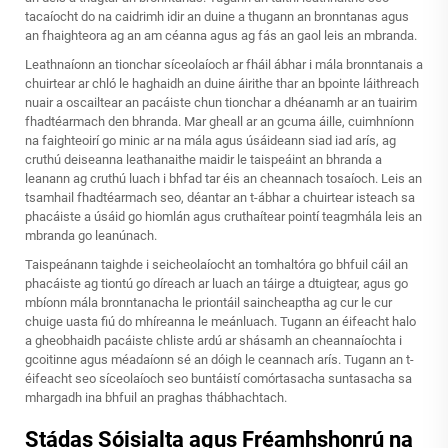
tacaíocht do na caidrimh idir an duine a thugann an bronntanas agus
an fhaighteora ag an am céanna agus ag fás an gaol leis an mbranda.
Leathnaíonn an tionchar síceolaíoch ar fháil ábhar i mála bronntanais a
chuirtear ar chló le haghaidh an duine áirithe thar an bpointe láithreach
nuair a oscailtear an pacáiste chun tionchar a dhéanamh ar an tuairim
fhadtéarmach den bhranda. Mar gheall ar an gcuma áille, cuimhníonn
na faighteoirí go minic ar na mála agus úsáideann siad iad arís, ag
cruthú deiseanna leathanaithe maidir le taispeáint an bhranda a
leanann ag cruthú luach i bhfad tar éis an cheannach tosaíoch. Leis an
tsamhail fhadtéarmach seo, déantar an t-ábhar a chuirtear isteach sa
phacáiste a úsáid go hiomlán agus cruthaítear pointí teagmhála leis an
mbranda go leanúnach.
Taispeánann taighde i seicheolaíocht an tomhaltóra go bhfuil cáil an
phacáiste ag tiontú go díreach ar luach an táirge a dtuigtear, agus go
mbíonn mála bronntanacha le priontáil saincheaptha ag cur le cur
chuige uasta fiú do mhíreanna le meánluach. Tugann an éifeacht halo
a gheobhaidh pacáiste chliste ardú ar shásamh an cheannaíochta i
gcoitinne agus méadaíonn sé an dóigh le ceannach arís. Tugann an t-
éifeacht seo síceolaíoch seo buntáistí comórtasacha suntasacha sa
mhargadh ina bhfuil an praghas thábhachtach.
Stádas Sóisialta agus Fréamhshonrú na