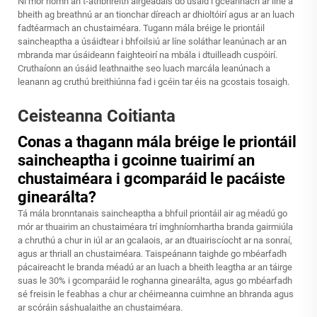
Ní mór ríomh an t-athbhreith airgeadais do úsáid i gceannach ar líne a
bheith ag breathnú ar an tionchar díreach ar dhioltóirí agus ar an luach
fadtéarmach an chustaiméara. Tugann mála bréige le priontáil
saincheaptha a úsáidtear i bhfoilsiú ar líne soláthar leanúnach ar an
mbranda mar úsáideann faighteoirí na mbála i dtuilleadh cuspóirí.
Cruthaíonn an úsáid leathnaithe seo luach marcála leanúnach a
leanann ag cruthú breithiúnna fad i gcéin tar éis na gcostais tosaigh.
Ceisteanna Coitianta
Conas a thagann mála bréige le priontáil
saincheaptha i gcoinne tuairimí an
chustaiméara i gcomparáid le pacáiste
ginearálta?
Tá mála bronntanais saincheaptha a bhfuil priontáil air ag méadú go
mór ar thuairim an chustaiméara trí imghníomhartha branda gairmiúla
a chruthú a chur in iúl ar an gcalaois, ar an dtuairiscíocht ar na sonraí,
agus ar thriall an chustaiméara. Taispeánann taighde go mbéarfadh
pácaireacht le branda méadú ar an luach a bheith leagtha ar an táirge
suas le 30% i gcomparáid le roghanna ginearálta, agus go mbéarfadh
sé freisin le feabhas a chur ar chéimeanna cuimhne an bhranda agus
ar scóráin sáshualaithe an chustaiméara.