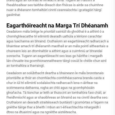
brand agus an tomhas le himeacht ama. Tugann an t-aithint a
fheabhsaítear seo tairbhe díreach don fhócas is airde sa chuimhne
nuair a dhéanann tomhaltóirí cinntí ceannaíochta i gcatagóirí táirgí
gaolmhar.
Eagarthóireacht na Marga Trí Dhéanamh
Ceadaíonn mála bréige le priontáil sainiúil do ghnóthaí é a aithint ó a
chomhghleacaithe trí eilimintí dearadh uathúla a léiríonn carachtar
agus luachanna an bhraind. Cruthaíonn an eagartóireacht radharcach a
bhaintear amach trí dhéanamh maothail ar an mála pointí aitheantais a
chuireann leis an dtomhaltóir a aithint agus a cuimhniú ar bhrandaí
sonracha. Tugann an eagartóireacht seo leas go háirithe i margadh
lán-chruaite ina gcomhionannaitheann táirgí cosúil le chéile chun aird
an tomhaltóra a tharraingt.
Ceadaíonn an solúbthacht deartha a bhaineann le mála bronntanais
priontáilte ar thóir an chomhlachta comhthéacsanna branda casta a
chur in iúl trí eilimintí scéalaíochta radharcach lena n-áirítear na
scéimeanna dathanna, rogha an chló agus na gcomhphósáin
ghrafacha. Tá tionchar ar leith ar thuiscint an tomhaltóra faoi cháil, ar
fheidhmíocht agus ar shaoibhreas an bhraind as na cinntí deartha seo.
Cruthaíonn an dearadh straitéiseach buntáistí i gcomórtas a fágann na
gnéithe táirge thar a bheith i mbun an t-éifeachtachta mhargaidh i
dtreo na dtuairimí agus na ngnéithe aistéiteacha.