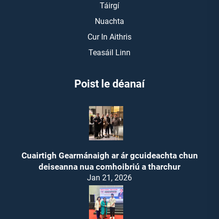
Táirgí
Nuachta
Cur In Aithris
Teasáil Linn
Poist le déanaí
Cuairtigh Gearmánaigh ar ár gcuideachta chun
deiseanna nua comhoibriú a tharchur
Jan 21, 2026