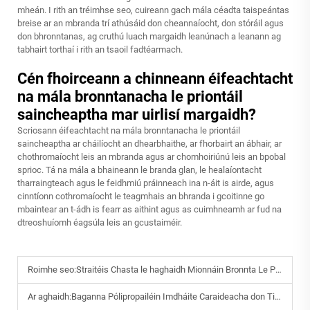
mheán. I rith an tréimhse seo, cuireann gach mála céadta taispeántas
breise ar an mbranda trí athúsáid don cheannaíocht, don stóráil agus
don bhronntanas, ag cruthú luach margaidh leanúnach a leanann ag
tabhairt torthaí i rith an tsaoil fadtéarmach.
Cén fhoirceann a chinneann éifeachtacht
na mála bronntanacha le priontáil
saincheaptha mar uirlisí margaidh?
Scriosann éifeachtacht na mála bronntanacha le priontáil
saincheaptha ar cháilíocht an dhearbhaithe, ar fhorbairt an ábhair, ar
chothromaíocht leis an mbranda agus ar chomhoiriúnú leis an bpobal
sprioc. Tá na mála a bhaineann le branda glan, le healaíontacht
tharraingteach agus le feidhmiú práinneach ina n-áit is airde, agus
cinntíonn cothromaíocht le teagmhais an bhranda i gcoitinne go
mbaintear an t-ádh is fearr as aithint agus as cuimhneamh ar fud na
dtreoshuíomh éagsúla leis an gcustaiméir.
Roimhe seo:
Straitéis Chasta le haghaidh Mionnáin Bronnta Le Priontáil Shaincheaptha
Ar aghaidh:
Baganna Pólipropailéin Imdháite Caraideacha don Timpeallacht: Luach a Mheasú go Híriontach