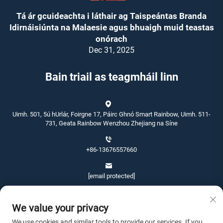
Tá ár gcuideachta i láthair ag Taispeántas Branda
Idirnáisiúnta na Malaesie agus bhuaigh muid teastas
onórach
Dec 31, 2025
Bain triail as teagmháil linn
Uimh. 501, 5ú hUrlár, Foirgne 17, Páirc Ghnó Smart Rainbow, Uimh. 511-
731, Geata Rainbow Wenzhou Zhejiang na Síne
+86-13676557660
[email protected]
We value your privacy
We use cookies and similar tools to provide our services. If you