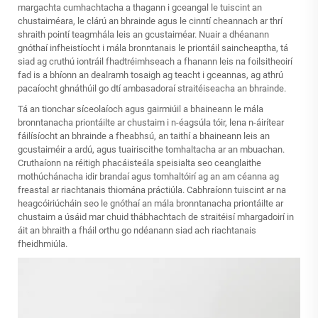
margachta cumhachtacha a thagann i gceangal le tuiscint an
chustaiméara, le clárú an bhrainde agus le cinntí cheannach ar thrí
shraith pointí teagmhála leis an gcustaiméar. Nuair a dhéanann
gnóthaí infheistíocht i mála bronntanais le priontáil saincheaptha, tá
siad ag cruthú iontráil fhadtréimhseach a fhanann leis na foilsitheoirí
fad is a bhíonn an dealramh tosaigh ag teacht i gceannas, ag athrú
pacaíocht ghnáthúil go dtí ambasadoraí straitéiseacha an bhrainde.
Tá an tionchar síceolaíoch agus gairmiúil a bhaineann le mála
bronntanacha priontáilte ar chustaim i n-éagsúla tóir, lena n-áirítear
fáilísíocht an bhrainde a fheabhsú, an taithí a bhaineann leis an
gcustaiméir a ardú, agus tuairiscithe tomhaltacha ar an mbuachan.
Cruthaíonn na réitigh phacáisteála speisialta seo ceanglaithe
mothúchánacha idir brandaí agus tomhaltóirí ag an am céanna ag
freastal ar riachtanais thiomána práctiúla. Cabhraíonn tuiscint ar na
heagcóiriúcháin seo le gnóthaí an mála bronntanacha priontáilte ar
chustaim a úsáid mar chuid thábhachtach de straitéisí mhargadoirí in
áit an bhraith a fháil orthu go ndéanann siad ach riachtanais
fheidhmiúla.