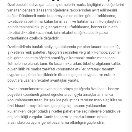
Özel baskılı hediye çantaları, işletmelerin marka kişiliğini ve değerlerini
yansıtan benzersiz tasarım öğeleriyle rakiplerinden ayırt edilmesini
sağlar. Düşünceli çanta tasarımıyla elde edilen görsel farklılaşma,
tüketicilerin belirli markaları tanımasını ve hatırlamasını kolaylaştıran
anında tanınabilirlik ipuçları yaratır. Bu farklılaşma, benzer ürünlerin
tüketici dikkatini kazanmak için rekabet ettiği kalabalık pazar
ortamlarında özellikle değerlidir.
Özelleştirilmiş baskılı hediye çantalarında yer alan tasarım esnekliği,
şirketlerin renk paletleri, tipografi seçimleri ve grafik kompozisyonları
gibi görsel anlatım öğeleri aracılığıyla karmaşık marka mesajlarını
iletmelerine olanak tanır. Bu tasarım kararları, tüketici algılarını kalite,
güvenilirlik ve marka zarafeti konusunda etkiler. Stratejik tasarım
uygulaması, ürün özelliklerinin ötesine geçen, duygusal ve estetik
boyutlara uzanan rekabet avantajları yaratır.
Pazar konumlandırma avantajları ortaya çıktığında
özel basılı hediye
poşetleri
koordineli görsel öğneler aracılığıyla amaçlanan marka
konumlamasını tutarlı bir şekilde pekiştirir. Premium markalar, lüks ve
özel hissettirmeyi iletmek için gelişmiş tasarım yaklaşımları
kullanırken, değer odaklı şirketler paketleme seçimleriyle pratiklik ve
erişilebilirliği vurgular. Çanta tasarımı ile marka konumlaması
arasındaki bu uyum, genel pazarlama etkinliğini güçlendirir.