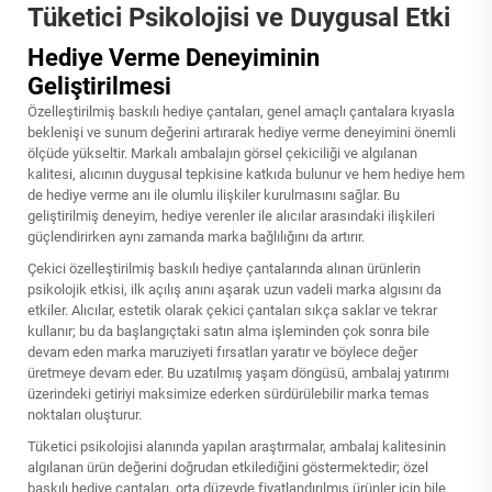
Tüketici Psikolojisi ve Duygusal Etki
Hediye Verme Deneyiminin
Geliştirilmesi
Özelleştirilmiş baskılı hediye çantaları, genel amaçlı çantalara kıyasla
beklenişi ve sunum değerini artırarak hediye verme deneyimini önemli
ölçüde yükseltir. Markalı ambalajın görsel çekiciliği ve algılanan
kalitesi, alıcının duygusal tepkisine katkıda bulunur ve hem hediye hem
de hediye verme anı ile olumlu ilişkiler kurulmasını sağlar. Bu
geliştirilmiş deneyim, hediye verenler ile alıcılar arasındaki ilişkileri
güçlendirirken aynı zamanda marka bağlılığını da artırır.
Çekici özelleştirilmiş baskılı hediye çantalarında alınan ürünlerin
psikolojik etkisi, ilk açılış anını aşarak uzun vadeli marka algısını da
etkiler. Alıcılar, estetik olarak çekici çantaları sıkça saklar ve tekrar
kullanır; bu da başlangıçtaki satın alma işleminden çok sonra bile
devam eden marka maruziyeti fırsatları yaratır ve böylece değer
üretmeye devam eder. Bu uzatılmış yaşam döngüsü, ambalaj yatırımı
üzerindeki getiriyi maksimize ederken sürdürülebilir marka temas
noktaları oluşturur.
Tüketici psikolojisi alanında yapılan araştırmalar, ambalaj kalitesinin
algılanan ürün değerini doğrudan etkilediğini göstermektedir; özel
baskılı hediye çantaları, orta düzeyde fiyatlandırılmış ürünler için bile