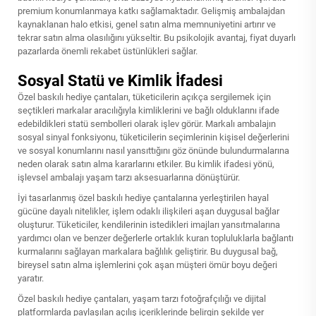
premium konumlanmaya katkı sağlamaktadır. Gelişmiş ambalajdan
kaynaklanan halo etkisi, genel satın alma memnuniyetini artırır ve
tekrar satın alma olasılığını yükseltir. Bu psikolojik avantaj, fiyat duyarlı
pazarlarda önemli rekabet üstünlükleri sağlar.
Sosyal Statü ve Kimlik İfadesi
Özel baskılı hediye çantaları, tüketicilerin açıkça sergilemek için
seçtikleri markalar aracılığıyla kimliklerini ve bağlı olduklarını ifade
edebildikleri statü sembolleri olarak işlev görür. Markalı ambalajın
sosyal sinyal fonksiyonu, tüketicilerin seçimlerinin kişisel değerlerini
ve sosyal konumlarını nasıl yansıttığını göz önünde bulundurmalarına
neden olarak satın alma kararlarını etkiler. Bu kimlik ifadesi yönü,
işlevsel ambalajı yaşam tarzı aksesuarlarına dönüştürür.
İyi tasarlanmış özel baskılı hediye çantalarına yerleştirilen hayal
gücüne dayalı nitelikler, işlem odaklı ilişkileri aşan duygusal bağlar
oluşturur. Tüketiciler, kendilerinin istedikleri imajları yansıtmalarına
yardımcı olan ve benzer değerlerle ortaklık kuran topluluklarla bağlantı
kurmalarını sağlayan markalara bağlılık geliştirir. Bu duygusal bağ,
bireysel satın alma işlemlerini çok aşan müşteri ömür boyu değeri
yaratır.
Özel baskılı hediye çantaları, yaşam tarzı fotoğrafçılığı ve dijital
platformlarda paylaşılan açılış içeriklerinde belirgin şekilde yer