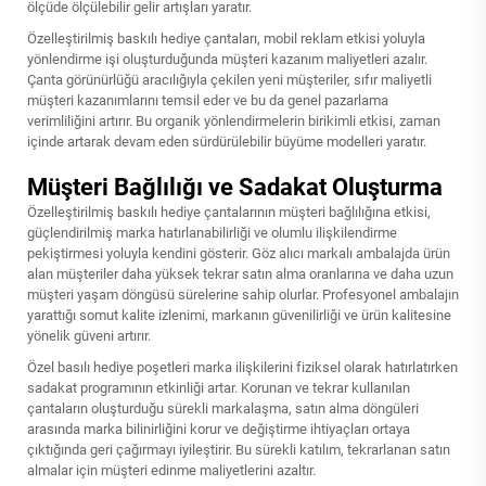
ölçüde ölçülebilir gelir artışları yaratır.
Özelleştirilmiş baskılı hediye çantaları, mobil reklam etkisi yoluyla
yönlendirme işi oluşturduğunda müşteri kazanım maliyetleri azalır.
Çanta görünürlüğü aracılığıyla çekilen yeni müşteriler, sıfır maliyetli
müşteri kazanımlarını temsil eder ve bu da genel pazarlama
verimliliğini artırır. Bu organik yönlendirmelerin birikimli etkisi, zaman
içinde artarak devam eden sürdürülebilir büyüme modelleri yaratır.
Müşteri Bağlılığı ve Sadakat Oluşturma
Özelleştirilmiş baskılı hediye çantalarının müşteri bağlılığına etkisi,
güçlendirilmiş marka hatırlanabilirliği ve olumlu ilişkilendirme
pekiştirmesi yoluyla kendini gösterir. Göz alıcı markalı ambalajda ürün
alan müşteriler daha yüksek tekrar satın alma oranlarına ve daha uzun
müşteri yaşam döngüsü sürelerine sahip olurlar. Profesyonel ambalajın
yarattığı somut kalite izlenimi, markanın güvenilirliği ve ürün kalitesine
yönelik güveni artırır.
Özel basılı hediye poşetleri marka ilişkilerini fiziksel olarak hatırlatırken
sadakat programının etkinliği artar. Korunan ve tekrar kullanılan
çantaların oluşturduğu sürekli markalaşma, satın alma döngüleri
arasında marka bilinirliğini korur ve değiştirme ihtiyaçları ortaya
çıktığında geri çağırmayı iyileştirir. Bu sürekli katılım, tekrarlanan satın
almalar için müşteri edinme maliyetlerini azaltır.