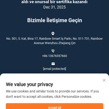
aldı ve onursal bir sertifika kazandı
Dec 31, 2025
Bizimle İletişime Geçin
No. 501, 5. Kat, Bina 17, Rainbow Smart İş Parkı, No. 511-731, Rainbow
Avenue Wenzhou Zhejiang Çin
+86-13676557660
[email protected]
We value your privacy
We use cookies and similar tools to provide our services. If you
don't want to accept all cookies, click Personalize cookies.
Telif Hakkı © 2026 Wenzhou Jinshang Arts & Crafts Co., Ltd. Tüm hakları
saklıdır. -
Gizlilik politikası
Accept all