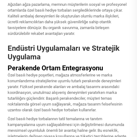
Ağızdan ağza pazarlama, memnun müşterilerin sosyal ve profesyonel
ortamlarda özel basılı hediye torbaları sergilediklerinde ortaya çıkar.
Kaliteli ambalaj deneyimleri ile oluşturulan olumlu marka ilişkileri,
ücretli reklamcılıktan daha yüksek güvenilirliğe sahip otantik
tavsiyelere dönüşür. Bu organik savunma, zamanla birleşen
sürdürülebilir rekabet avantajları yaratır.
Endüstri Uygulamaları ve Stratejik
Uygulama
Perakende Ortam Entegrasyonu
Özel basılı hediye poşetleri, mağaza atmosferlerine ve marka
konumlandırma stratejilerine uyumlu tutarlı perakende deneyimleri
yaratır. Fiziksel perakende alanları ve ambalaj tasarımı arasındaki
koordinasyon, unutulmaz alışveriş deneyimleri yaratırken marka
tutarlılığını güçlendirir. Başarılı perakendeciler, müşteri temas
noktalarında görsel uyum sağlayarak, mağaza tasarım felsefesinin
uzantısı olarak özel basılı hediye torbaları kullanırlar.
Özel basılı hediye torbalarının tatil temalarına ve tanıtım
kampanyalarına uyum sağlayabilmesi için değiştirilmesi durumunda
mevsimsel uyumluluk önemli bir avantaj haline gelir. Bu esneklik,
işletmelerin değişen piyasa koşullarına ve tüketici tercihlerine adapte