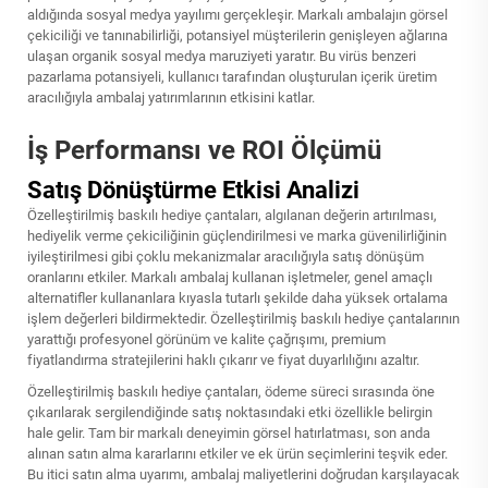
aldığında sosyal medya yayılımı gerçekleşir. Markalı ambalajın görsel
çekiciliği ve tanınabilirliği, potansiyel müşterilerin genişleyen ağlarına
ulaşan organik sosyal medya maruziyeti yaratır. Bu virüs benzeri
pazarlama potansiyeli, kullanıcı tarafından oluşturulan içerik üretim
aracılığıyla ambalaj yatırımlarının etkisini katlar.
İş Performansı ve ROI Ölçümü
Satış Dönüştürme Etkisi Analizi
Özelleştirilmiş baskılı hediye çantaları, algılanan değerin artırılması,
hediyelik verme çekiciliğinin güçlendirilmesi ve marka güvenilirliğinin
iyileştirilmesi gibi çoklu mekanizmalar aracılığıyla satış dönüşüm
oranlarını etkiler. Markalı ambalaj kullanan işletmeler, genel amaçlı
alternatifler kullananlara kıyasla tutarlı şekilde daha yüksek ortalama
işlem değerleri bildirmektedir. Özelleştirilmiş baskılı hediye çantalarının
yarattığı profesyonel görünüm ve kalite çağrışımı, premium
fiyatlandırma stratejilerini haklı çıkarır ve fiyat duyarlılığını azaltır.
Özelleştirilmiş baskılı hediye çantaları, ödeme süreci sırasında öne
çıkarılarak sergilendiğinde satış noktasındaki etki özellikle belirgin
hale gelir. Tam bir markalı deneyimin görsel hatırlatması, son anda
alınan satın alma kararlarını etkiler ve ek ürün seçimlerini teşvik eder.
Bu itici satın alma uyarımı, ambalaj maliyetlerini doğrudan karşılayacak