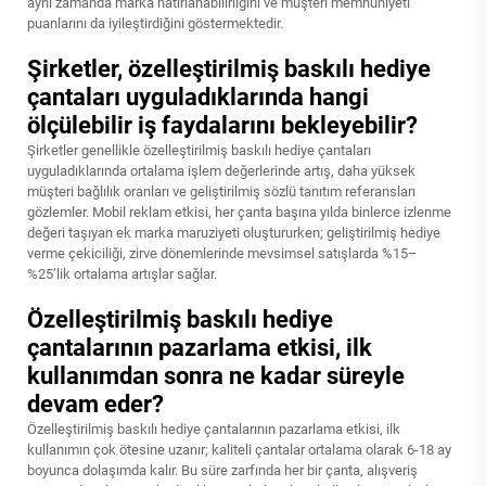
aynı zamanda marka hatırlanabilirliğini ve müşteri memnuniyeti
puanlarını da iyileştirdiğini göstermektedir.
Şirketler, özelleştirilmiş baskılı hediye
çantaları uyguladıklarında hangi
ölçülebilir iş faydalarını bekleyebilir?
Şirketler genellikle özelleştirilmiş baskılı hediye çantaları
uyguladıklarında ortalama işlem değerlerinde artış, daha yüksek
müşteri bağlılık oranları ve geliştirilmiş sözlü tanıtım referansları
gözlemler. Mobil reklam etkisi, her çanta başına yılda binlerce izlenme
değeri taşıyan ek marka maruziyeti oluştururken; geliştirilmiş hediye
verme çekiciliği, zirve dönemlerinde mevsimsel satışlarda %15–
%25’lik ortalama artışlar sağlar.
Özelleştirilmiş baskılı hediye
çantalarının pazarlama etkisi, ilk
kullanımdan sonra ne kadar süreyle
devam eder?
Özelleştirilmiş baskılı hediye çantalarının pazarlama etkisi, ilk
kullanımın çok ötesine uzanır; kaliteli çantalar ortalama olarak 6-18 ay
boyunca dolaşımda kalır. Bu süre zarfında her bir çanta, alışveriş