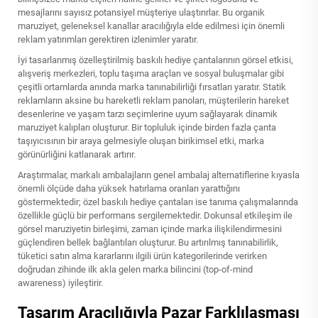
mesajlarını sayısız potansiyel müşteriye ulaştırırlar. Bu organik
maruziyet, geleneksel kanallar aracılığıyla elde edilmesi için önemli
reklam yatırımları gerektiren izlenimler yaratır.
İyi tasarlanmış özelleştirilmiş baskılı hediye çantalarının görsel etkisi,
alışveriş merkezleri, toplu taşıma araçları ve sosyal buluşmalar gibi
çeşitli ortamlarda anında marka tanınabilirliği fırsatları yaratır. Statik
reklamların aksine bu hareketli reklam panoları, müşterilerin hareket
desenlerine ve yaşam tarzı seçimlerine uyum sağlayarak dinamik
maruziyet kalıpları oluşturur. Bir topluluk içinde birden fazla çanta
taşıyıcısının bir araya gelmesiyle oluşan birikimsel etki, marka
görünürliğini katlanarak artırır.
Araştırmalar, markalı ambalajların genel ambalaj alternatiflerine kıyasla
önemli ölçüde daha yüksek hatırlama oranları yarattığını
göstermektedir; özel baskılı hediye çantaları ise tanıma çalışmalarında
özellikle güçlü bir performans sergilemektedir. Dokunsal etkileşim ile
görsel maruziyetin birleşimi, zaman içinde marka ilişkilendirmesini
güçlendiren bellek bağlantıları oluşturur. Bu artırılmış tanınabilirlik,
tüketici satın alma kararlarını ilgili ürün kategorilerinde verirken
doğrudan zihinde ilk akla gelen marka bilincini (top-of-mind
awareness) iyileştirir.
Tasarım Aracılığıyla Pazar Farklılaşması