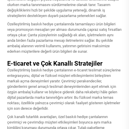
olurken marka tanınmasını sürdürmelerine olanak tanır. Tasarım
değişikliklerini hızlı bir şekilde uygulama yeteneği, dinamik iş
stratejilerini destekleyen duyarlı pazarlama yetenekleri sağlar.
Özelleştirilmiş baskılı hediye çantalarında tamamlayıcı ürün bilgileri
veya promosyon mesajları yer alması durumunda çapraz satış fırsatları
ortaya çıkar. Çanta yüzeylerinin sağladığı ek alan, işletmelerin aynı
anda birden fazla pazarlama mesajı iletmelerini sağlar. Bu şekilde
ambalaj alanının verimli kullanımı, yatırımın getirisini maksimize
ederken müşterilere değerli ürün bilgileri de sunar.
E-ticaret ve Çok Kanallı Stratejiler
Özelleştirilmiş baskılı hediye çantalarının e-ticaret teslimat süreçlerine
entegrasyonu, dijital ve fiziksel müşteri etkileşimlerini birleştiren
markalı açma deneyimleri yaratır. Çevrimiçi perakendeciler,
gönderilerini genel amaçlı teslimat deneyimlerinden ayırt etmek için
özgün ambalaj kullanır ve böylece giderek daha rekabetçi hâle gelen
dijital pazarlarda marka tanınırlığını artırır. Bu fiziksel marka temas
noktası, özellikle yalnızca çevrimiçi olarak faaliyet gösteren işletmeler
için son derece değerlidir.
Çok kanallı tutarlılık avantajları, özel baskılı hediye çantalarının
çevrimiçi ve çevrimdışı müşteri etkileşimleri boyunca aynı marka
kimliğini koruması durumunda ortaya çıkar. Tutalı paketleme