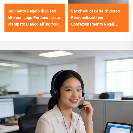
Sacchetto Regalo di Lusso
Sacchetti di Carta di Lusso
Alto con Logo Personalizzato
Personalizzati per
Stampato Bianco all'Ingrosso
Confezionamento Regali
con Manico a Nastro
Abbigliamento con il Vostro
Sacchetti Regalo Gioielli di
Logo
Lusso Personalizzati con
Loghi