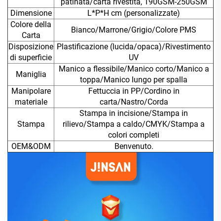
patinata/carta rivestita, 190GSM-250GSM
Dimensione
L*P*H cm (personalizzate)
Colore della
Bianco/Marrone/Grigio/Colore PMS
Carta
Disposizione
Plastificazione (lucida/opaca)/Rivestimento
di superficie
UV
Manico a flessibile/Manico corto/Manico a
Maniglia
toppa/Manico lungo per spalla
Manipolare
Fettuccia in PP/Cordino in
materiale
carta/Nastro/Corda
Stampa in incisione/Stampa in
Stampa
rilievo/Stampa a caldo/CMYK/Stampa a
colori completi
OEM&ODM
Benvenuto.