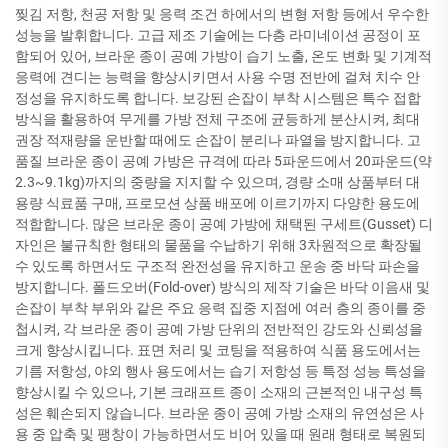
찢김 저항, 천공 저항 및 응력 조건 하에서의 변형 저항 등에서 우수한
성능을 발휘합니다. 고급 제조 기술에는 다층 라미네이션 공정이 포
함되어 있어, 브라운 종이 공예 가방이 습기 노출, 온도 변화 및 기계적
응력에 견디는 능력을 향상시키면서 사용 수명 전반에 걸쳐 치수 안
정성을 유지하도록 합니다. 보강된 손잡이 부착 시스템은 특수 접합
방식을 활용하여 무게를 가방 전체 구조에 균등하게 분산시켜, 최대
권장 적재량을 운반할 때에도 손잡이 분리나 파열을 방지합니다. 고
품질 브라운 종이 공예 가방은 규격에 따라 5파운드에서 20파운드(약
2.3~9.1kg)까지의 중량을 지지할 수 있으며, 경량 소매 상품부터 대
용량 식료품 구매, 프로모션 상품 배포에 이르기까지 다양한 용도에
적합합니다. 많은 브라운 종이 공예 가방에 채택된 구세트(Gusset) 디
자인은 불규칙한 형태의 물품을 수납하기 위해 3차원적으로 확장될
수 있도록 하면서도 구조적 완전성을 유지하고 운송 중 바닥 파손을
방지합니다. 폴드오버(Fold-over) 방식의 제작 기술은 바닥 이음새 및
손잡이 부착 부위와 같은 주요 응력 집중 지점에 여러 층의 종이를 중
첩시켜, 각 브라운 종이 공예 가방 단위의 전반적인 강도와 신뢰성을
크게 향상시킵니다. 표면 처리 및 코팅을 적용하여 식품 용도에서는
기름 저항성, 야외 행사 용도에서는 습기 저항성 등 특정 성능 특성을
향상시킬 수 있으나, 기본 크래프트 종이 소재의 근본적인 내구성 특
성은 훼손되지 않습니다. 브라운 종이 공예 가방 소재의 유연성은 사
용 중 압축 및 팽창이 가능하면서도 비어 있을 때 원래 형태로 복원되