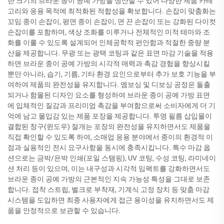
한 크기의 브라운 종이 공예 가방을 생산할 수 있어 다양한 제품 카테
고리와 응용 목적에 최적화된 적합성을 확보합니다. 손잡이 맞춤화는
꼬임 종이 손잡이, 평면 종이 손잡이, 면 끈 손잡이 또는 강화된 다이컷
손잡이를 포함하며, 색상 조화를 이루거나 전체적인 미적 테마와 조
화를 이룰 수 있도록 설계되어 인체공학적 편안함과 적절한 중량 분
산을 제공합니다. 무광 또는 광택 코팅과 같은 표면 마감 기술을 적용
하면 브라운 종이 공예 가방의 시각적 매력과 촉감 경험을 향상시킬
뿐만 아니라, 습기, 기름, 기타 환경 요인으로부터 추가 보호 기능을 부
여하여 제품의 완전성을 유지합니다. 엠보싱 및 디보싱 공정은 돌출
되거나 함몰된 디자인 요소를 형성하여 브라운 종이 공예 가방 표면
에 입체적인 질감과 프리미엄 촉감을 부여함으로써 소비자에게 더 기
억에 남고 몰입감 있는 제품 포장을 제공합니다. 투명 필름 삽입물이
결합된 창구(윈도우) 절개는 포장의 완전성을 유지하면서도 제품을
직접 확인할 수 있도록 하여, 소매업 응용 분야에서 종이의 환경적 이
점과 실용적인 전시 요구사항을 동시에 충족시킵니다. 특수 마감 옵
션으로는 금박/은박 인쇄(포일 스탬핑), UV 코팅, 수성 코팅, 라미네이
션 처리 등이 있으며, 이는 내구성과 시각적 임팩트를 강화하면서도
브라운 종이 공예 가방의 근본적인 지속 가능성 특성을 그대로 보존
합니다. 접착 스트립, 벨크로 부착재, 기계식 고정 장치 등 맞춤 마감
시스템을 도입하면 최종 사용자에게 접근 용이성을 유지하면서도 제
품을 안정적으로 보관할 수 있습니다.