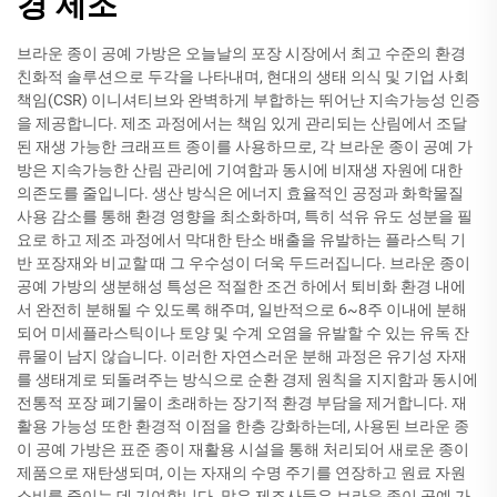
경 제조
브라운 종이 공예 가방은 오늘날의 포장 시장에서 최고 수준의 환경
친화적 솔루션으로 두각을 나타내며, 현대의 생태 의식 및 기업 사회
책임(CSR) 이니셔티브와 완벽하게 부합하는 뛰어난 지속가능성 인증
을 제공합니다. 제조 과정에서는 책임 있게 관리되는 산림에서 조달
된 재생 가능한 크래프트 종이를 사용하므로, 각 브라운 종이 공예 가
방은 지속가능한 산림 관리에 기여함과 동시에 비재생 자원에 대한
의존도를 줄입니다. 생산 방식은 에너지 효율적인 공정과 화학물질
사용 감소를 통해 환경 영향을 최소화하며, 특히 석유 유도 성분을 필
요로 하고 제조 과정에서 막대한 탄소 배출을 유발하는 플라스틱 기
반 포장재와 비교할 때 그 우수성이 더욱 두드러집니다. 브라운 종이
공예 가방의 생분해성 특성은 적절한 조건 하에서 퇴비화 환경 내에
서 완전히 분해될 수 있도록 해주며, 일반적으로 6~8주 이내에 분해
되어 미세플라스틱이나 토양 및 수계 오염을 유발할 수 있는 유독 잔
류물이 남지 않습니다. 이러한 자연스러운 분해 과정은 유기성 자재
를 생태계로 되돌려주는 방식으로 순환 경제 원칙을 지지함과 동시에
전통적 포장 폐기물이 초래하는 장기적 환경 부담을 제거합니다. 재
활용 가능성 또한 환경적 이점을 한층 강화하는데, 사용된 브라운 종
이 공예 가방은 표준 종이 재활용 시설을 통해 처리되어 새로운 종이
제품으로 재탄생되며, 이는 자재의 수명 주기를 연장하고 원료 자원
소비를 줄이는 데 기여합니다. 많은 제조사들은 브라운 종이 공예 가