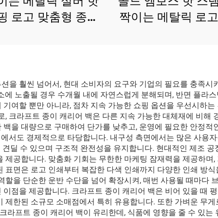
이는 메탈릭 실버 핫
골드 엠보스 핫 스
핑 로고 맞춤형 종이
짝이는 메탈릭 로고
 레이스업 선물 화장
종이 가방 친환경 
이 가방 부티크 식료
쇼핑 종이 가
품 맞춤 쇼핑 백
루션을 훨씬 넘어서, 현대 소비자의 요구와 기업의 필요를 충족시
요소에 노출될 경우 수개월 내에 자연스럽게 분해되며, 반면 플라스
 기여할 뿐만 아니라, 점차 지속 가능한 쇼핑 옵션을 우선시하는
으로, 크라프트 종이 캐리어 백은 다른 지속 가능한 대체재에 비해
 백을 대량으로 구매하여 단가를 낮추고, 운영에 필요한 안정적인
면에서도 경제적으로 타당합니다. 내구성 측면에서는 많은 사용자들
량을 견딜 수 있으며 구조적 완전성을 유지합니다. 현대적인 제조 
을 제공합니다. 맞춤화 기회는 무한한 마케팅 잠재력을 제공하며,
된 표면은 로고 인쇄부터 복잡한 다색 인쇄까지 다양한 인쇄 방식
 역할을 단순한 운반 수단을 넘어 확장시켜, 매번 사용될 때마다
 이점을 제공합니다. 크라프트 종이 캐리어 백은 비어 있을 때 평
이 제한된 소규모 소매점에서 특히 유용합니다. 또한 가벼운 무게
크라프트 종이 캐리어 백이 유리한데, 식품에 영향을 줄 수 있는