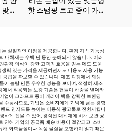
탬핑 반
리본 손잡이 있는 맞춤형
 맞춤
핫 스탬핑 로고 종이 가방
골판지
선물 화장품 주얼리 쇼핑
방
종이 가방
키는 실질적인 이점을 제공합니다. 환경 지속 가능성
틱 대체재는 수백 년 동안 분해되지 않습니다. 이러
 친환경 의식이 강한 고객의 호응을 얻는 데도 도움
 경쟁력 있는 가격을 제공하면서도 다용도 사용 가능
 공급을 확보할 수 있습니다. 제조 과정에서 재생
이 놀랄 만큼 우수한 성능을 보이며, 적절히 제조
공정에서 적용되는 보강 기술은 핸들이 하중을 받더라
 기업이 크라프트 종이 캐리어 백을 강력한 브랜딩
을 수용하므로, 기업은 소비자에게 기억에 남는 경험
 브랜드 인지도를 높이는 이동식 광고물로 전환시킵니
평하게 접을 수 있어, 경직된 대체재에 비해 보관 공
로 인해 기업의 공급품 배송 비용이 절감되고, 소비
 유해 화학물질이나 독성 물질을 포함하지 않기 때문