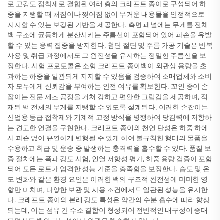
로 고강도 접착제로 결합된 여러 층의 크래프트 종이로 구성되어 하
중을 지탱할 때 처짐이나 찢어짐 없이 무거운 내용물을 안정적으로
지지할 수 있는 보강된 기반을 제공한다. 측면 패널에는 무게를 전체
백 구조에 균등하게 분산시키는 주름선이 포함되어 있어 파손을 유발
할 수 있는 응력 집중을 방지한다. 첨단 절단 및 주름 가공 기술은 반복
사용 및 취급 과정에서도 그 완전성을 유지하는 정밀한 주름선을 보
장한다. 시험 프로토콜은 소형 크래프트 종이백이 외관상 용량을 초
과하는 하중을 일관되게 지지할 수 있음을 검증하여 소매업체와 소비
자 모두에게 신뢰감을 부여하는 안전 여유를 확보한다. 꼬인 종이 손
잡이는 전문 제조 공정을 거쳐 강하고 편안한 그립감을 제공하며, 적
재된 백 전체의 무게를 지탱할 수 있도록 설계된다. 이러한 손잡이는
산업용 등급 접착제와 기계적 고정 방식을 병행하여 당김력에 저항하
는 견고한 연결을 구현한다. 크래프트 종이의 천연 탄성은 하중 하에
서 파손 없이 유연하게 변형될 수 있게 하여 불규칙한 형태의 물품을
수용하고 취급 및 운송 중 발생하는 충격력을 흡수할 수 있다. 품질 보
증 절차에는 폭파 강도 시험, 인열 저항성 평가, 하중 용량 검증이 포함
되어 모든 로트가 엄격한 성능 기준을 충족함을 보장한다. 습도 및 온
도 변화와 같은 환경 요인은 이러한 백의 구조적 완전성에 미미한 영
향만 미치며, 다양한 보관 및 사용 조건에서도 일관된 성능을 유지한
다. 크래프트 종이의 본래 강도 특성은 약간의 수분 흡수에 따라 향상
되는데, 이는 섬유 간 수소 결합이 형성되어 전반적인 내구성이 증대