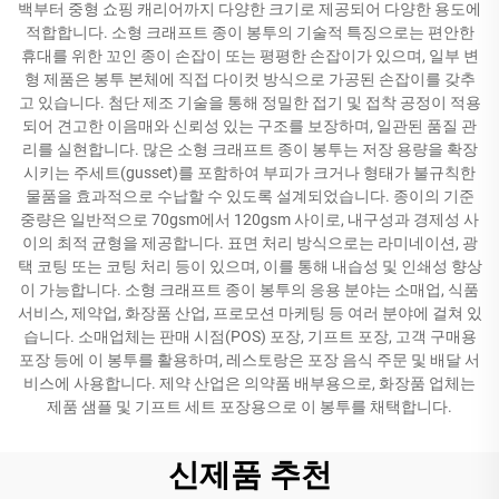
백부터 중형 쇼핑 캐리어까지 다양한 크기로 제공되어 다양한 용도에
적합합니다. 소형 크래프트 종이 봉투의 기술적 특징으로는 편안한
휴대를 위한 꼬인 종이 손잡이 또는 평평한 손잡이가 있으며, 일부 변
형 제품은 봉투 본체에 직접 다이컷 방식으로 가공된 손잡이를 갖추
고 있습니다. 첨단 제조 기술을 통해 정밀한 접기 및 접착 공정이 적용
되어 견고한 이음매와 신뢰성 있는 구조를 보장하며, 일관된 품질 관
리를 실현합니다. 많은 소형 크래프트 종이 봉투는 저장 용량을 확장
시키는 주세트(gusset)를 포함하여 부피가 크거나 형태가 불규칙한
물품을 효과적으로 수납할 수 있도록 설계되었습니다. 종이의 기준
중량은 일반적으로 70gsm에서 120gsm 사이로, 내구성과 경제성 사
이의 최적 균형을 제공합니다. 표면 처리 방식으로는 라미네이션, 광
택 코팅 또는 코팅 처리 등이 있으며, 이를 통해 내습성 및 인쇄성 향상
이 가능합니다. 소형 크래프트 종이 봉투의 응용 분야는 소매업, 식품
서비스, 제약업, 화장품 산업, 프로모션 마케팅 등 여러 분야에 걸쳐 있
습니다. 소매업체는 판매 시점(POS) 포장, 기프트 포장, 고객 구매용
포장 등에 이 봉투를 활용하며, 레스토랑은 포장 음식 주문 및 배달 서
비스에 사용합니다. 제약 산업은 의약품 배부용으로, 화장품 업체는
제품 샘플 및 기프트 세트 포장용으로 이 봉투를 채택합니다.
신제품 추천