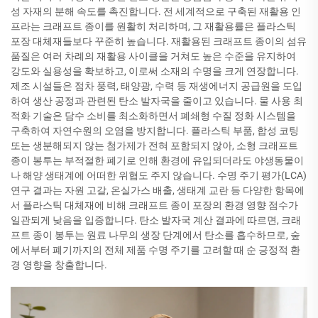
성 자재의 분해 속도를 촉진합니다. 전 세계적으로 구축된 재활용 인
프라는 크래프트 종이를 원활히 처리하며, 그 재활용률은 플라스틱
포장 대체재들보다 꾸준히 높습니다. 재활용된 크래프트 종이의 섬유
품질은 여러 차례의 재활용 사이클을 거쳐도 높은 수준을 유지하여
강도와 실용성을 확보하고, 이로써 소재의 수명을 크게 연장합니다.
제조 시설들은 점차 풍력, 태양광, 수력 등 재생에너지 공급원을 도입
하여 생산 공정과 관련된 탄소 발자국을 줄이고 있습니다. 물 사용 최
적화 기술은 담수 소비를 최소화하면서 폐쇄형 수질 정화 시스템을
구축하여 자연수원의 오염을 방지합니다. 플라스틱 부품, 합성 코팅
또는 생분해되지 않는 첨가제가 전혀 포함되지 않아, 소형 크래프트
종이 봉투는 부적절한 폐기로 인해 환경에 유입되더라도 야생동물이
나 해양 생태계에 어떠한 위협도 주지 않습니다. 수명 주기 평가(LCA)
연구 결과는 자원 고갈, 온실가스 배출, 생태계 교란 등 다양한 항목에
서 플라스틱 대체재에 비해 크래프트 종이 포장의 환경 영향 점수가
일관되게 낮음을 입증합니다. 탄소 발자국 계산 결과에 따르면, 크래
프트 종이 봉투는 원료 나무의 생장 단계에서 탄소를 흡수하므로, 숲
에서부터 폐기까지의 전체 제품 수명 주기를 고려할 때 순 긍정적 환
경 영향을 창출합니다.