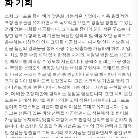
화 기회
소형 크래프트 종이 백의 맞춤화 가능성은 기업에게 비용 효율적인
포장 솔루션을 유지하면서도 독보적인 브랜드 경험을 창출할 수 있는
전례 없는 기회를 제공합니다. 크래프트 종이의 천연 섬유 구조는 다
양한 잉크 유형과 인쇄 기술을 탁월한 접착력 및 색상 재현 능력으로
흡수하는 이상적인 인쇄 표면을 제공합니다. 디지털 인쇄 기술은 사
진급 품질의 결과물을 통해 소량 주문 맞춤화를 가능하게 하여, 기업
이 최소 주문 수량 제약 없이 한정판 디자인, 계절별 변형 또는 개인화
된 메시지를 제작할 수 있도록 지원합니다. 플렉소 인쇄는 대량 생산
시 뚜렷한 선명도와 생동감 넘치는 색상을 구현하며, 크래프트 종이
의 다공성 구조는 취급 및 보관 중 번짐이나 퇴색을 방지하기 위해 잉
크가 깊숙이 침투하도록 보장합니다. 고급 스크리닝 기법을 통해 그
라디언트 효과, 반톤 이미지, 복잡한 다중 색상 디자인을 구현할 수 있
어, 더 비싼 포장 대안에 필적하는 품질을 달성합니다. 표면 처리 옵션
으로는 인쇄성 향상을 위한 다양한 코팅 적용이 가능하되, 크래프트
종이의 자연스러운 외관과 환경적 이점은 그대로 유지됩니다. 수성
잉크는 생동감 있는 색상 선택을 제공하면서도 생분해성 및 퇴비화
가능성을 유지하여, 맞춤화 과정에서도 환경적 신뢰도를 훼손하지 않
습니다. 핫 스탬핑 및 호일 적용 기법은 프리미엄 금속 광택과 입체적
인 질감을 창출함으로써 럭셔리 포지셔닝을 전달하면서도 중간 규모