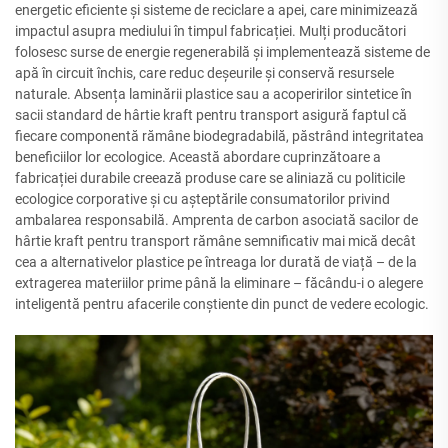
energetic eficiente și sisteme de reciclare a apei, care minimizează
impactul asupra mediului în timpul fabricației. Mulți producători
folosesc surse de energie regenerabilă și implementează sisteme de
apă în circuit închis, care reduc deșeurile și conservă resursele
naturale. Absența laminării plastice sau a acoperirilor sintetice în
sacii standard de hârtie kraft pentru transport asigură faptul că
fiecare componentă rămâne biodegradabilă, păstrând integritatea
beneficiilor lor ecologice. Această abordare cuprinzătoare a
fabricației durabile creează produse care se aliniază cu politicile
ecologice corporative și cu așteptările consumatorilor privind
ambalarea responsabilă. Amprenta de carbon asociată sacilor de
hârtie kraft pentru transport rămâne semnificativ mai mică decât
cea a alternativelor plastice pe întreaga lor durată de viață – de la
extragerea materiilor prime până la eliminare – făcându-i o alegere
inteligentă pentru afacerile conștiente din punct de vedere ecologic.