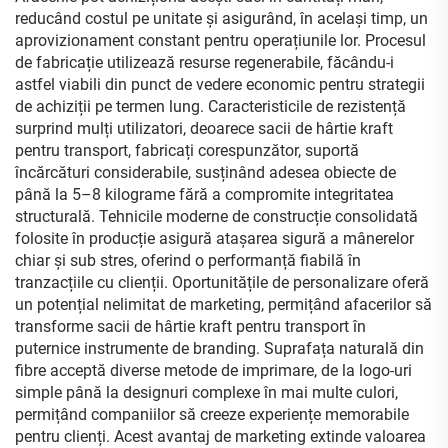
reducând costul pe unitate și asigurând, în același timp, un
aprovizionament constant pentru operațiunile lor. Procesul
de fabricație utilizează resurse regenerabile, făcându-i
astfel viabili din punct de vedere economic pentru strategii
de achiziții pe termen lung. Caracteristicile de rezistență
surprind mulți utilizatori, deoarece sacii de hârtie kraft
pentru transport, fabricați corespunzător, suportă
încărcături considerabile, susținând adesea obiecte de
până la 5–8 kilograme fără a compromite integritatea
structurală. Tehnicile moderne de construcție consolidată
folosite în producție asigură atașarea sigură a mânerelor
chiar și sub stres, oferind o performanță fiabilă în
tranzacțiile cu clienții. Oportunitățile de personalizare oferă
un potențial nelimitat de marketing, permițând afacerilor să
transforme sacii de hârtie kraft pentru transport în
puternice instrumente de branding. Suprafața naturală din
fibre acceptă diverse metode de imprimare, de la logo-uri
simple până la designuri complexe în mai multe culori,
permițând companiilor să creeze experiențe memorabile
pentru clienți. Acest avantaj de marketing extinde valoarea