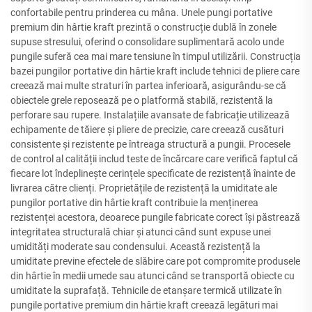
confortabile pentru prinderea cu mâna. Unele pungi portative
premium din hârtie kraft prezintă o construcție dublă în zonele
supuse stresului, oferind o consolidare suplimentară acolo unde
pungile suferă cea mai mare tensiune în timpul utilizării. Construcția
bazei pungilor portative din hârtie kraft include tehnici de pliere care
creează mai multe straturi în partea inferioară, asigurându-se că
obiectele grele reposează pe o platformă stabilă, rezistentă la
perforare sau rupere. Instalațiile avansate de fabricație utilizează
echipamente de tăiere și pliere de precizie, care creează cusături
consistente și rezistente pe întreaga structură a pungii. Procesele
de control al calității includ teste de încărcare care verifică faptul că
fiecare lot îndeplinește cerințele specificate de rezistență înainte de
livrarea către clienți. Proprietățile de rezistență la umiditate ale
pungilor portative din hârtie kraft contribuie la menținerea
rezistenței acestora, deoarece pungile fabricate corect își păstrează
integritatea structurală chiar și atunci când sunt expuse unei
umidități moderate sau condensului. Această rezistență la
umiditate previne efectele de slăbire care pot compromite produsele
din hârtie în medii umede sau atunci când se transportă obiecte cu
umiditate la suprafață. Tehnicile de etanșare termică utilizate în
pungile portative premium din hârtie kraft creează legături mai