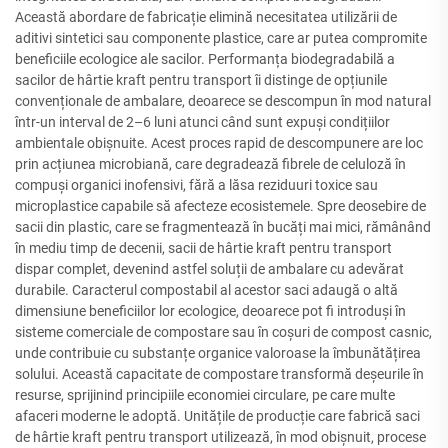
Această abordare de fabricație elimină necesitatea utilizării de
aditivi sintetici sau componente plastice, care ar putea compromite
beneficiile ecologice ale sacilor. Performanța biodegradabilă a
sacilor de hârtie kraft pentru transport îi distinge de opțiunile
convenționale de ambalare, deoarece se descompun în mod natural
într-un interval de 2–6 luni atunci când sunt expuși condițiilor
ambientale obișnuite. Acest proces rapid de descompunere are loc
prin acțiunea microbiană, care degradează fibrele de celuloză în
compuși organici inofensivi, fără a lăsa reziduuri toxice sau
microplastice capabile să afecteze ecosistemele. Spre deosebire de
sacii din plastic, care se fragmentează în bucăți mai mici, rămânând
în mediu timp de decenii, sacii de hârtie kraft pentru transport
dispar complet, devenind astfel soluții de ambalare cu adevărat
durabile. Caracterul compostabil al acestor saci adaugă o altă
dimensiune beneficiilor lor ecologice, deoarece pot fi introduși în
sisteme comerciale de compostare sau în coșuri de compost casnic,
unde contribuie cu substanțe organice valoroase la îmbunătățirea
solului. Această capacitate de compostare transformă deșeurile în
resurse, sprijinind principiile economiei circulare, pe care multe
afaceri moderne le adoptă. Unitățile de producție care fabrică saci
de hârtie kraft pentru transport utilizează, în mod obișnuit, procese