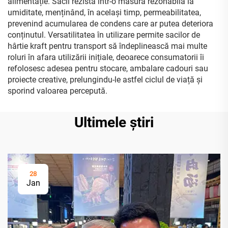
alimentație. Sacii rezistă într-o măsură rezonabilă la
umiditate, menținând, în același timp, permeabilitatea,
prevenind acumularea de condens care ar putea deteriora
conținutul. Versatilitatea în utilizare permite sacilor de
hârtie kraft pentru transport să îndeplinească mai multe
roluri în afara utilizării inițiale, deoarece consumatorii îi
refolosesc adesea pentru stocare, ambalare cadouri sau
proiecte creative, prelungindu-le astfel ciclul de viață și
sporind valoarea percepută.
Ultimele știri
28
Jan