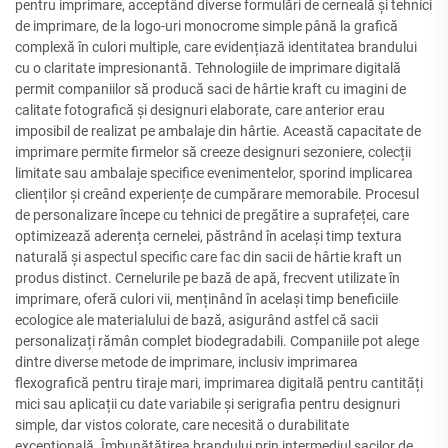
pentru imprimare, acceptând diverse formulări de cerneală și tehnici
de imprimare, de la logo-uri monocrome simple până la grafică
complexă în culori multiple, care evidențiază identitatea brandului
cu o claritate impresionantă. Tehnologiile de imprimare digitală
permit companiilor să producă saci de hârtie kraft cu imagini de
calitate fotografică și designuri elaborate, care anterior erau
imposibil de realizat pe ambalaje din hârtie. Această capacitate de
imprimare permite firmelor să creeze designuri sezoniere, colecții
limitate sau ambalaje specifice evenimentelor, sporind implicarea
clienților și creând experiențe de cumpărare memorabile. Procesul
de personalizare începe cu tehnici de pregătire a suprafeței, care
optimizează aderența cernelei, păstrând în același timp textura
naturală și aspectul specific care fac din sacii de hârtie kraft un
produs distinct. Cernelurile pe bază de apă, frecvent utilizate în
imprimare, oferă culori vii, menținând în același timp beneficiile
ecologice ale materialului de bază, asigurând astfel că sacii
personalizați rămân complet biodegradabili. Companiile pot alege
dintre diverse metode de imprimare, inclusiv imprimarea
flexografică pentru tiraje mari, imprimarea digitală pentru cantități
mici sau aplicații cu date variabile și serigrafia pentru designuri
simple, dar vistos colorate, care necesită o durabilitate
excepțională. Îmbunătățirea brandului prin intermediul sacilor de