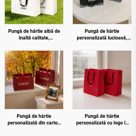
Pungă de hârtie albă de
Pungă de hârtie
înaltă calitate,
personalizată lucioasă,
personalizată cu logo de
metalică, argintie, cu logo
lux imprimat, ambalaj
în relief cald, cu cordoane,
pentru bijuterii și
pentru cadou, pungă de
îmbrăcăminte, cadou
cosmetică, cumpărături
boutique, pungi
personalizate
Pungă de hârtie
Pungă de hârtie
personalizată din carton
personalizată cu logo în
ecologic, cu logo în relief
relief cald și mânere din