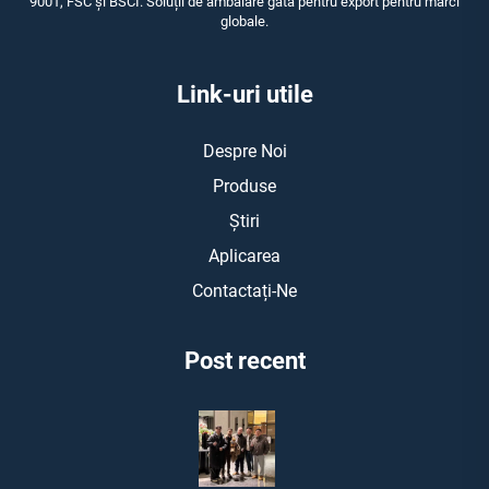
9001, FSC și BSCI. Soluții de ambalare gata pentru export pentru mărci
globale.
Link-uri utile
Despre Noi
Produse
Știri
Aplicarea
Contactați-Ne
Post recent