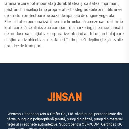
laminare care pot îmbunătăți durabilitatea și calitatea imprimării,
păstrând în același timp proprietățile biodegradabile prin utilizarea
de straturi protectoare pe bază de apă sau de origine vegetală.
Flexibilitatea personalizării permite firmelor să creeze saci de hârtie
kraft care să se alinieze cu campanii de marketing specifice, lansări
de produse sau inițiative corporative, oferind astfel un ambalaj care
susține activ obiectivele de afaceri, în timp ce îndeplinește și nevoile
practice de transport.
Wenzhou Jinshang Arts & Crafts Co., Ltd. oferă pungi personalizate din
hârtie, pungi din polipropilenă ţesută, pungi din pânză, pungi din material
nețesut și etichete autoadezive. Suport pentru OEM/ODM. Certificat ISO