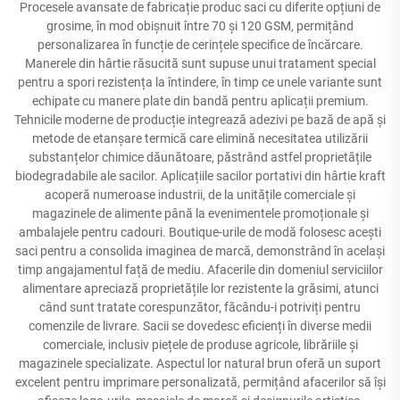
Procesele avansate de fabricație produc saci cu diferite opțiuni de
grosime, în mod obișnuit între 70 și 120 GSM, permițând
personalizarea în funcție de cerințele specifice de încărcare.
Manerele din hârtie răsucită sunt supuse unui tratament special
pentru a spori rezistența la întindere, în timp ce unele variante sunt
echipate cu manere plate din bandă pentru aplicații premium.
Tehnicile moderne de producție integrează adezivi pe bază de apă și
metode de etanșare termică care elimină necesitatea utilizării
substanțelor chimice dăunătoare, păstrând astfel proprietățile
biodegradabile ale sacilor. Aplicațiile sacilor portativi din hârtie kraft
acoperă numeroase industrii, de la unitățile comerciale și
magazinele de alimente până la evenimentele promoționale și
ambalajele pentru cadouri. Boutique-urile de modă folosesc acești
saci pentru a consolida imaginea de marcă, demonstrând în același
timp angajamentul față de mediu. Afacerile din domeniul serviciilor
alimentare apreciază proprietățile lor rezistente la grăsimi, atunci
când sunt tratate corespunzător, făcându-i potriviți pentru
comenzile de livrare. Sacii se dovedesc eficienți în diverse medii
comerciale, inclusiv piețele de produse agricole, librăriile și
magazinele specializate. Aspectul lor natural brun oferă un suport
excelent pentru imprimare personalizată, permițând afacerilor să își