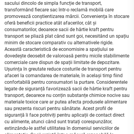
sacului dincolo de simpla funcție de transport,
transformând fiecare sac într-o reclamă mobilă care
promovează conștientizarea mărcii. Conveniența în stocare
oferă beneficii practice atât afacerilor, cât și
consumatorilor, deoarece sacii de hârtie kraft pentru
transport se pliază plat când sunt goi, necesitând un spațiu
minim de stocare comparativ cu alternativele rigide.
Această caracteristică de economisire a spațiului se
dovedește deosebit de valoroasă pentru micile stabilimente
comerciale care dispun de spații limitate de depozitare.
Ușurința în greutate reduce costurile de transport pentru
afaceri la comandarea de materiale, în același timp fiind
confortabilă pentru consumatori la purtare. Considerentele
legate de siguranță favorizează sacii de hârtie kraft pentru
transport, deoarece nu conțin substanțe chimice nocive sau
materiale toxice care ar putea afecta produsele alimentare
sau prezenta riscuri pentru sănătate. Acest profil de
siguranță îi face potriviți pentru aplicații de contact direct
cu alimente, atunci când sunt tratați corespunzător,
extinzându-le astfel utilitatea în domeniul serviciilor de