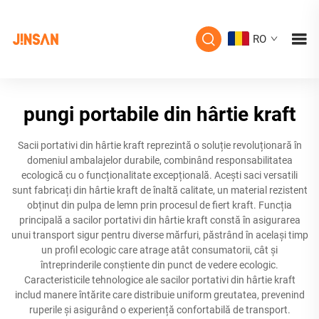
RO
pungi portabile din hârtie kraft
Sacii portativi din hârtie kraft reprezintă o soluție revoluționară în
domeniul ambalajelor durabile, combinând responsabilitatea
ecologică cu o funcționalitate excepțională. Acești saci versatili
sunt fabricați din hârtie kraft de înaltă calitate, un material rezistent
obținut din pulpa de lemn prin procesul de fiert kraft. Funcția
principală a sacilor portativi din hârtie kraft constă în asigurarea
unui transport sigur pentru diverse mărfuri, păstrând în același timp
un profil ecologic care atrage atât consumatorii, cât și
întreprinderile conștiente din punct de vedere ecologic.
Caracteristicile tehnologice ale sacilor portativi din hârtie kraft
includ manere întărite care distribuie uniform greutatea, prevenind
ruperile și asigurând o experiență confortabilă de transport.