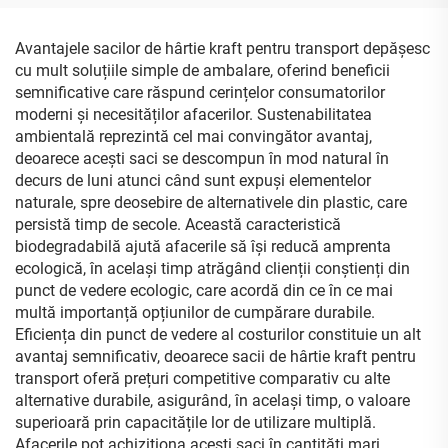
cald aurit, lucios, metalic,
fundă, pentru cadou,
pentru cumpărături
cosmetică, bijuterii,
cumpărături
Avantajele sacilor de hârtie kraft pentru transport depășesc
cu mult soluțiile simple de ambalare, oferind beneficii
semnificative care răspund cerințelor consumatorilor
moderni și necesităților afacerilor. Sustenabilitatea
ambientală reprezintă cel mai convingător avantaj,
deoarece acești saci se descompun în mod natural în
decurs de luni atunci când sunt expuși elementelor
naturale, spre deosebire de alternativele din plastic, care
persistă timp de secole. Această caracteristică
biodegradabilă ajută afacerile să își reducă amprenta
ecologică, în același timp atrăgând clienții conștienți din
punct de vedere ecologic, care acordă din ce în ce mai
multă importanță opțiunilor de cumpărare durabile.
Eficiența din punct de vedere al costurilor constituie un alt
avantaj semnificativ, deoarece sacii de hârtie kraft pentru
transport oferă prețuri competitive comparativ cu alte
alternative durabile, asigurând, în același timp, o valoare
superioară prin capacitățile lor de utilizare multiplă.
Afacerile pot achiziționa acești saci în cantități mari,