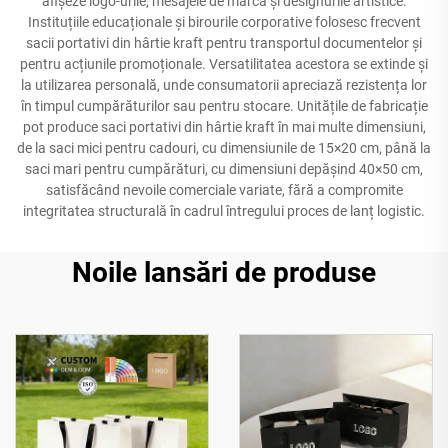
afișeze logo-urile, mesajele de marcă și designurile artistice.
Instituțiile educaționale și birourile corporative folosesc frecvent
sacii portativi din hârtie kraft pentru transportul documentelor și
pentru acțiunile promoționale. Versatilitatea acestora se extinde și
la utilizarea personală, unde consumatorii apreciază rezistența lor
în timpul cumpărăturilor sau pentru stocare. Unitățile de fabricație
pot produce saci portativi din hârtie kraft în mai multe dimensiuni,
de la saci mici pentru cadouri, cu dimensiunile de 15×20 cm, până la
saci mari pentru cumpărături, cu dimensiuni depășind 40×50 cm,
satisfăcând nevoile comerciale variate, fără a compromite
integritatea structurală în cadrul întregului proces de lanț logistic.
Noile lansări de produse