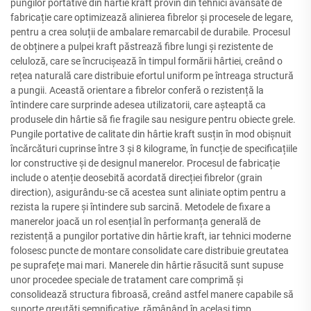
pungilor portative din hârtie kraft provin din tehnici avansate de
fabricație care optimizează alinierea fibrelor și procesele de legare,
pentru a crea soluții de ambalare remarcabil de durabile. Procesul
de obținere a pulpei kraft păstrează fibre lungi și rezistente de
celuloză, care se încrucișează în timpul formării hârtiei, creând o
rețea naturală care distribuie efortul uniform pe întreaga structură
a pungii. Această orientare a fibrelor conferă o rezistență la
întindere care surprinde adesea utilizatorii, care așteaptă ca
produsele din hârtie să fie fragile sau nesigure pentru obiecte grele.
Pungile portative de calitate din hârtie kraft susțin în mod obișnuit
încărcături cuprinse între 3 și 8 kilograme, în funcție de specificațiile
lor constructive și de designul manerelor. Procesul de fabricație
include o atenție deosebită acordată direcției fibrelor (grain
direction), asigurându-se că acestea sunt aliniate optim pentru a
rezista la rupere și întindere sub sarcină. Metodele de fixare a
manerelor joacă un rol esențial în performanța generală de
rezistență a pungilor portative din hârtie kraft, iar tehnici moderne
folosesc puncte de montare consolidate care distribuie greutatea
pe suprafețe mai mari. Manerele din hârtie răsucită sunt supuse
unor procedee speciale de tratament care comprimă și
consolidează structura fibroasă, creând astfel manere capabile să
suporte greutăți semnificative, rămânând în același timp