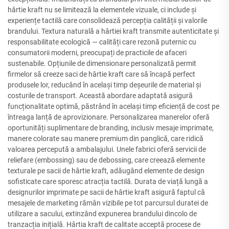
hârtie kraft nu se limitează la elementele vizuale, ci include și
experiențe tactilă care consolidează percepția calității și valorile
brandului. Textura naturală a hârtiei kraft transmite autenticitate și
responsabilitate ecologică — calități care rezonă puternic cu
consumatorii moderni, preocupați de practicile de afaceri
sustenabile. Opțiunile de dimensionare personalizată permit
firmelor să creeze saci de hârtie kraft care să încapă perfect
produsele lor, reducând în același timp deșeurile de material și
costurile de transport. Această abordare adaptată asigură
funcționalitate optimă, păstrând în același timp eficiență de cost pe
întreaga lanță de aprovizionare. Personalizarea manerelor oferă
oportunități suplimentare de branding, inclusiv mesaje imprimate,
manere colorate sau manere premium din panglică, care ridică
valoarea percepută a ambalajului. Unele fabrici oferă servicii de
reliefare (embossing) sau de debossing, care creează elemente
texturale pe sacii de hârtie kraft, adăugând elemente de design
sofisticate care sporesc atracția tactilă. Durata de viață lungă a
designurilor imprimate pe sacii de hârtie kraft asigură faptul că
mesajele de marketing rămân vizibile pe tot parcursul duratei de
utilizare a sacului, extinzând expunerea brandului dincolo de
tranzacția inițială. Hârtia kraft de calitate acceptă procese de