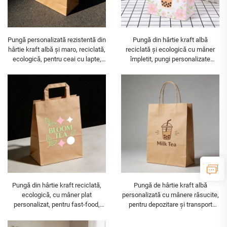
Pungă personalizată rezistentă din
Pungă din hârtie kraft albă
hârtie kraft albă și maro, reciclată,
reciclată și ecologică cu mâner
ecologică, pentru ceai cu lapte,
împletit, pungi personalizate
cumpărături și depozitare, pungă
pentru fast-food din hârtie kraft
din hârtie kraft
Pungă din hârtie kraft reciclată,
Pungă de hârtie kraft albă
ecologică, cu mâner plat
personalizată cu mânere răsucite,
personalizat, pentru fast-food,
pentru depozitare și transport
ceai cu lapte și deserturi, pungă
rapid de ceai de lapte, tip sac
personalizată din hârtie kraft