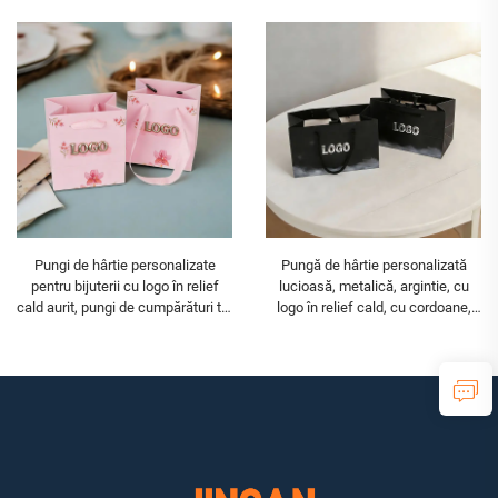
cumpărături de lux
cumpărături
Pungi de hârtie personalizate
Pungă de hârtie personalizată
pentru bijuterii cu logo în relief
lucioasă, metalică, argintie, cu
cald aurit, pungi de cumpărături tip
logo în relief cald, cu cordoane,
sac, pungi de hârtie reciclată
pentru cadou, pungă de
pentru cadou
cosmetică, cumpărături boutique,
pungi personalizate