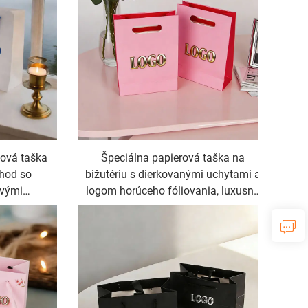
nová taška
Špeciálna papierová taška na
chod so
bižutériu s dierkovanými uchytami a
ovými
logom horúceho fóliovania, luxusná
bižutériu
papierová nákupná taška