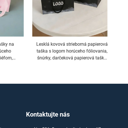
ašky na
Lesklá kovová strieborná papierová
rúceho
taška s logom horúceho fóliovania,
liéfom,
šnúrky, darčeková papierová taška
lované
na kozmetiku, luxusné nákupné
tašky pre obchod
Kontaktujte nás