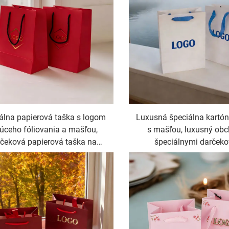
álna papierová taška s logom
Luxusná špeciálna kartó
úceho fóliovania a mašľou,
s mašľou, luxusný ob
čeková papierová taška na
špeciálnymi darček
kozmetiku a bižutériu
papierovými taškami na 