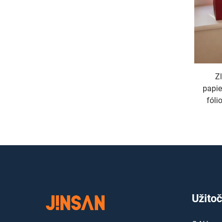
Zl
papie
fóli
Užito