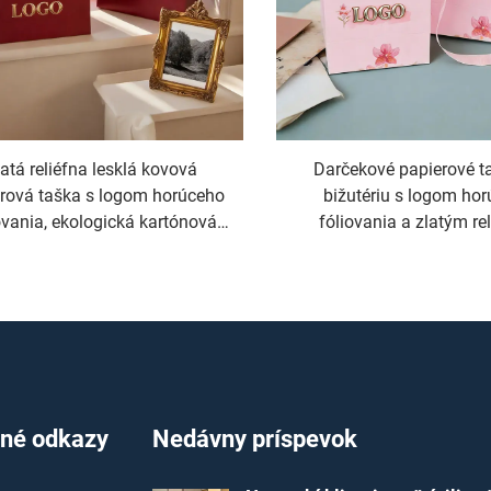
atá reliéfna lesklá kovová
Darčekové papierové t
rová taška s logom horúceho
bižutériu s logom ho
ovania, ekologická kartónová
fóliovania a zlatým re
nákupná taška
nákupné tašky, recyk
papierové tašky
čné odkazy
Nedávny príspevok