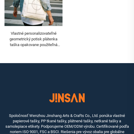
Vlastné personalizovateľné
geometrický potisk plátenka
taška opakovane použiteľná
bavlnená nákupná taška s
regulovateľnými rukoväťami
Spoločnosť Wenzhou Jinshang Arts & Crafts Co., Ltd. ponúka vlastné
papierové tašky, PP tkané tašky, plátnené tašky, netkané tašky a
samolepiace etikety. Podporujeme OEM/ODM výrobu. Certifikované podľa
noriem ISO 9001, FSC a BSCI. Riešenia pre vývoz obalia pre globálne