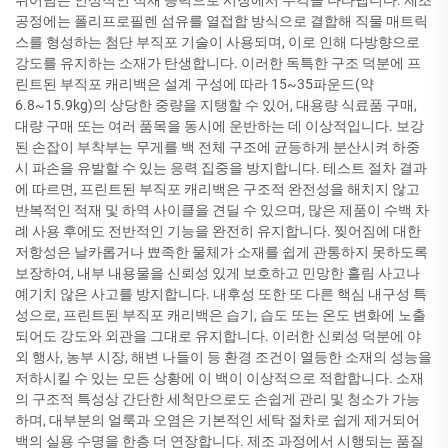
뛰어넘는 인상적인 적재 능력으로 시장에서 두각을 나타냅니다. 제조
공정에는 폴리프로필렌 섬유를 열접합 방식으로 결합해 직물 매트릭
스를 형성하는 첨단 부직포 기술이 사용되며, 이로 인해 다방향으로
강도를 유지하는 소재가 탄생합니다. 이러한 독특한 구조 덕분에 프
린트된 부직포 캐리백은 설계 구성에 따라 15~35파운드(약
6.8~15.9kg)의 상당한 중량을 지탱할 수 있어, 대용량 식료품 구매,
대량 구매 또는 여러 품목을 동시에 운반하는 데 이상적입니다. 보강
된 손잡이 부착부는 무게를 백 전체 구조에 균등하게 분산시켜 하중
시 파손을 유발할 수 있는 응력 집중을 방지합니다. 테스트 절차 결과
에 따르면, 프린트된 부직포 캐리백은 구조적 완전성을 해치지 않고
반복적인 적재 및 하역 사이클을 견딜 수 있으며, 많은 제품이 수백 차
례 사용 후에도 전반적인 기능을 완전히 유지합니다. 찢어짐에 대한
저항성은 날카롭거나 뾰족한 물체가 소재를 쉽게 관통하지 못하도록
보장하여, 내부 내용물을 신뢰성 있게 보호하고 민망한 흘림 사고나
예기치 않은 사고를 방지합니다. 내후성 또한 또 다른 핵심 내구성 특
성으로, 프린트된 부직포 캐리백은 습기, 습도 또는 온도 변화에 노출
되어도 강도와 외관을 그대로 유지합니다. 이러한 신뢰성 덕분에 야
외 행사, 농부 시장, 해변 나들이 등 환경 조건이 열등한 소재의 성능을
저하시킬 수 있는 모든 상황에 이 백이 이상적으로 적합합니다. 소재
의 구조적 특성상 간단한 세척만으로도 손쉽게 관리 및 청소가 가능
하며, 대부분의 얼룩과 오염은 기본적인 세탁 절차로 쉽게 제거되어
백의 실용 수명을 한층 더 연장합니다. 제조 과정에서 시행되는 품질