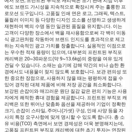
에서 보면, 프린트된 부직포 캐리백은 초기 판매 시점 이후
에도 브랜드 가시성을 지속적으로 확장시켜 주는 훌륭한 프
로모션 도구입니다. 고품질 인쇄 면은 로고, 그래픽, 텍스트,
풀컬러 이미지 등 다양한 디자인 요소를 선명하고 생생하게
재현하여 백의 수명 동안 일관된 품질을 유지합니다. 이는
고객이 다양한 장소에서 백을 재사용함으로써 각 백이 이동
식 광고판처럼 작동하여 브랜드 인지도를 효과적으로 제고
하는 지속적인 광고 가치를 창출합니다. 실용적인 이점으로
는 우수한 적재 용량이 있으며, 대부분의 프린트된 부직포
캐리백은 20~30파운드(약 9~13.6kg)의 중량을 여유 있게
견딜 수 있습니다. 소재는 습기에 강해 약간의 비나 습한 환
경에서도 내용물이 젖지 않도록 보호합니다. 보관 편의성 또
한 중요한 장점으로, 사용하지 않을 때는 평평하게 접을 수
있어 경직된 대체 제품에 비해 저장 공간을 최소화합니다.
보강된 손잡이와 매끄러운 원단 질감 같은 편의 기능은 사용
자에게 쾌적한 휴대 경험을 제공합니다. 프린트된 부직포 캐
리백은 또한 뛰어난 맞춤화 옵션을 제공하여 기업이 정확한
크기, 손잡이 스타일, 주머니(가셋) 구성, 인쇄 사양 등을 자
사의 특정 요구사항에 맞게 명시할 수 있도록 합니다. 총 소
유 비용(TCO) 측면에서 보면 경제성은 더욱 분명해지는데,
고품질 프린트된 부직포 캐리백에 대한 초기 투자는 연장된