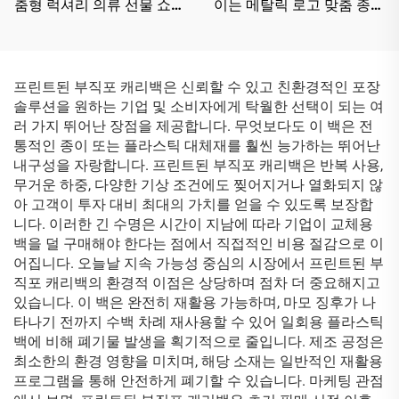
춤형 럭셔리 의류 선물 쇼핑
이는 메탈릭 로고 맞춤 종이
포장 종이 가방
가방 친환경 골판지 쇼핑 종
이 가방
프린트된 부직포 캐리백은 신뢰할 수 있고 친환경적인 포장
솔루션을 원하는 기업 및 소비자에게 탁월한 선택이 되는 여
러 가지 뛰어난 장점을 제공합니다. 무엇보다도 이 백은 전
통적인 종이 또는 플라스틱 대체재를 훨씬 능가하는 뛰어난
내구성을 자랑합니다. 프린트된 부직포 캐리백은 반복 사용,
무거운 하중, 다양한 기상 조건에도 찢어지거나 열화되지 않
아 고객이 투자 대비 최대의 가치를 얻을 수 있도록 보장합
니다. 이러한 긴 수명은 시간이 지남에 따라 기업이 교체용
백을 덜 구매해야 한다는 점에서 직접적인 비용 절감으로 이
어집니다. 오늘날 지속 가능성 중심의 시장에서 프린트된 부
직포 캐리백의 환경적 이점은 상당하며 점차 더 중요해지고
있습니다. 이 백은 완전히 재활용 가능하며, 마모 징후가 나
타나기 전까지 수백 차례 재사용할 수 있어 일회용 플라스틱
백에 비해 폐기물 발생을 획기적으로 줄입니다. 제조 공정은
최소한의 환경 영향을 미치며, 해당 소재는 일반적인 재활용
프로그램을 통해 안전하게 폐기할 수 있습니다. 마케팅 관점