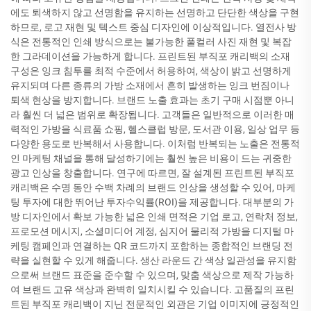
에도 퇴색하지 않고 선명함을 유지하는 선명하고 단단한 색상을 구현
하므로, 로고 재현 및 텍스트 중심 디자인에 이상적입니다. 열전사 방
식은 전통적인 인쇄 방식으로는 불가능한 풀컬러 사진 재현 및 복잡
한 그라데이션을 가능하게 합니다. 프린트된 부직포 캐리백의 소재
구성은 잉크 침투를 최적 수준에서 허용하여, 색상이 밝고 선명하게
유지되며 다른 종류의 가방 소재에서 흔히 발생하는 잉크 번짐이나
퇴색 현상을 방지합니다. 브랜드 노출 효과는 초기 구매 시점뿐 아니
라 훨씬 더 넓은 범위로 확장됩니다. 고객들은 일반적으로 이러한 매
력적인 가방을 식료품 쇼핑, 헬스클럽 방문, 도서관 이용, 일상 업무 등
다양한 용도로 반복해서 사용합니다. 이처럼 반복되는 노출은 전통적
인 마케팅 채널을 통해 달성하기에는 훨씬 높은 비용이 드는 귀중한
광고 인상을 창출합니다. 연구에 따르면, 잘 설계된 프린트된 부직포
캐리백은 수명 동안 수백 차례의 브랜드 인상을 생성할 수 있어, 마케
팅 투자에 대한 뛰어난 투자수익률(ROI)을 제공합니다. 대부분의 가
방 디자인에서 확보 가능한 넓은 인쇄 면적은 기업 로고, 연락처 정보,
프로모션 메시지, 소셜미디어 계정, 심지어 물리적 가방을 디지털 마
케팅 캠페인과 연결하는 QR 코드까지 포함하는 종합적인 브랜딩 전
략을 실현할 수 있게 해줍니다. 생산 라운드 간 색상 일관성을 유지함
으로써 브랜드 표준을 준수할 수 있으며, 맞춤 색상으로 제작 가능하
여 브랜드 고유 색상과 완벽히 일치시킬 수 있습니다. 고품질의 프린
트된 부직포 캐리백이 지닌 전문적인 외관은 기업 이미지에 긍정적인