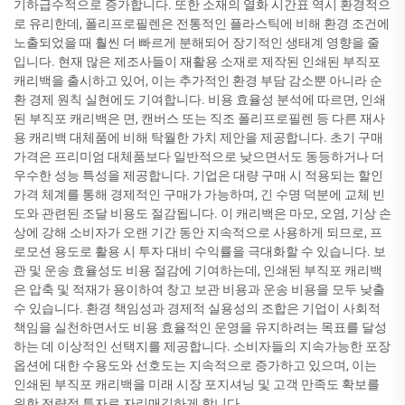
기하급수적으로 증가합니다. 또한 소재의 열화 시간표 역시 환경적으
로 유리한데, 폴리프로필렌은 전통적인 플라스틱에 비해 환경 조건에
노출되었을 때 훨씬 더 빠르게 분해되어 장기적인 생태계 영향을 줄
입니다. 현재 많은 제조사들이 재활용 소재로 제작된 인쇄된 부직포
캐리백을 출시하고 있어, 이는 추가적인 환경 부담 감소뿐 아니라 순
환 경제 원칙 실현에도 기여합니다. 비용 효율성 분석에 따르면, 인쇄
된 부직포 캐리백은 면, 캔버스 또는 직조 폴리프로필렌 등 다른 재사
용 캐리백 대체품에 비해 탁월한 가치 제안을 제공합니다. 초기 구매
가격은 프리미엄 대체품보다 일반적으로 낮으면서도 동등하거나 더
우수한 성능 특성을 제공합니다. 기업은 대량 구매 시 적용되는 할인
가격 체계를 통해 경제적인 구매가 가능하며, 긴 수명 덕분에 교체 빈
도와 관련된 조달 비용도 절감됩니다. 이 캐리백은 마모, 오염, 기상 손
상에 강해 소비자가 오랜 기간 동안 지속적으로 사용하게 되므로, 프
로모션 용도로 활용 시 투자 대비 수익률을 극대화할 수 있습니다. 보
관 및 운송 효율성도 비용 절감에 기여하는데, 인쇄된 부직포 캐리백
은 압축 및 적재가 용이하여 창고 보관 비용과 운송 비용을 모두 낮출
수 있습니다. 환경 책임성과 경제적 실용성의 조합은 기업이 사회적
책임을 실천하면서도 비용 효율적인 운영을 유지하려는 목표를 달성
하는 데 이상적인 선택지를 제공합니다. 소비자들의 지속가능한 포장
옵션에 대한 수용도와 선호도는 지속적으로 증가하고 있으며, 이는
인쇄된 부직포 캐리백을 미래 시장 포지셔닝 및 고객 만족도 확보를
위한 전략적 투자로 자리매김하게 합니다.