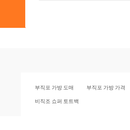
부직포 가방 도매
부직포 가방 가격
비직조 쇼퍼 토트백