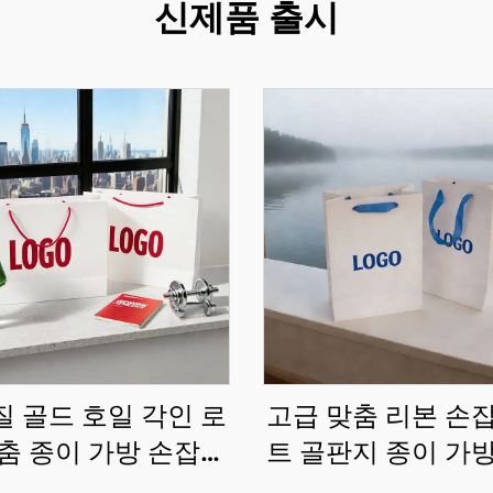
신제품 출시
 골드 호일 각인 로
고급 맞춤 리본 손
춤 종이 가방 손잡이
트 골판지 종이 가
 맞춤 부티크 식료품
매장 맞춤 선물 주