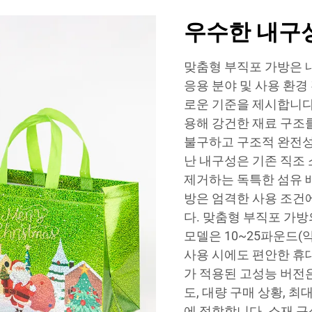
우수한 내구성
맞춤형 부직포 가방은 
응용 분야 및 사용 환경
로운 기준을 제시합니다
용해 강건한 재료 구조
불구하고 구조적 완전성
난 내구성은 기존 직조 
제거하는 독특한 섬유 배
방은 엄격한 사용 조건
다. 맞춤형 부직포 가방
모델은 10~25파운드(약
사용 시에도 편안한 휴
가 적용된 고성능 버전은
도, 대량 구매 상황, 
에 적합합니다. 소재 구