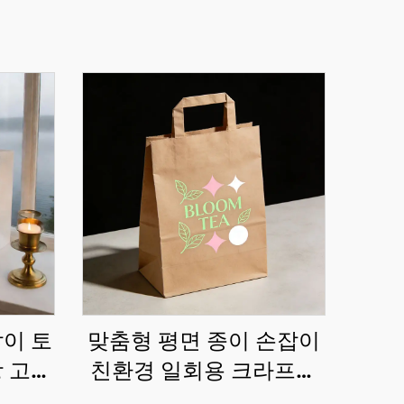
잡이 토
맞춤형 평면 종이 손잡이
방 고급
친환경 일회용 크라프트
얼리 종
종이 봉투 우유차 디저트