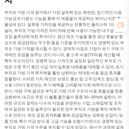
부직포 가방 가격 평가에서 가장 설득력 있는 측면은, 장기적인 사용
가능성과 다용도 기능을 통해 이 제품들이 제공하는 뛰어난 비용 효
율성에 있다. 일회용 가치만을 제공하는 전통적인 플라스틱 가방과
달리, 부직포 가방 가격은 여러 차례 반복 사용이 가능한 내구성 있는
포장 솔루션에 대한 투자이다. 첨단 제조 기술을 통한 생산 효율성 향
상으로 공급업체는 우수한 품질 기준을 유지하면서도 경쟁력 있는 부
직포 가방 가격을 제시할 수 있다. 경제적 이점은 기업이 초기 구매 가
격에만 초점을 맞추는 것이 아니라, 총 소유 비용(TCO)을 계산할 때
특히 두드러진다. 경쟁력 있는 가격으로 설정된 일반적인 부직포 가
방은 수명 주기 동안 수십 개의 일회용 대체품을 대체할 수 있어, 초기
부직포 가방 가격 투자액을 훨씬 상회하는 막대한 비용 절감 효과를
창출한다. 이러한 가치 제안은 브랜드 홍보 및 고객 만족도 향상 등 각
사용 시마다 동반되는 추가 혜택을 고려할 때 더욱 매력적으로 다가
온다. 대량 구매 옵션은 부직포 가방 가격 구조의 비용 효율성을 한층
강화하며, 대규모 주문 시 볼륨 할인율이 종종 30~50%에 달한다. 이
러한 규모의 경제는 다수의 지점을 운영하는 기업, 소매업체 및 조직
에게 일관된 포장 솔루션이 필요한 경우 부직포 가방을 특히 매력적
으로 만든다. 제조 공정 최적화를 통해 공급업체는 강화된 손잡이, 맞
춤 인쇄, 특수 마감 방식 등 고급 기능을 포함시키면서도 경쟁력 있는
부직포 가방 가격 수준을 유지할 수 있게 되었다. 생산 전 과정에 걸쳐