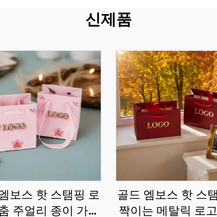
신제품
엠보스 핫 스탬핑 로
골드 엠보스 핫 스
춤 주얼리 종이 가방
짝이는 메탈릭 로고