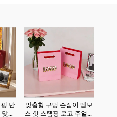
탬핑 반
맞춤형 구멍 손잡이 엠보
 맞춤
스 핫 스탬핑 로고 주얼리