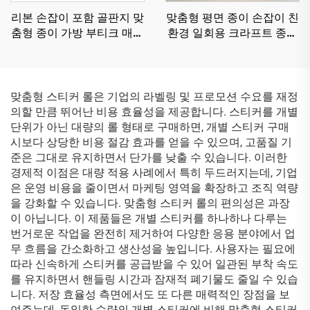
리본 손잡이 포함 골판지 맞
맞춤형 평면 종이 손잡이 친
춤형 종이 가방 부티크 매장
환경 일회용 크라프트 종이
의류 신발 포장 맞춤형 쇼핑
봉투 우유차 디저트 가게용
백 고품질
맞춤 재활용 크라프트 종이
봉투
맞춤형 스티커 롤은 기업의 라벨링 및 프로모션 수요를 재정
의할 만큼 뛰어난 비용 효율성을 제공합니다. 스티커를 개별
단위가 아닌 대량의 롤 형태로 구매하면, 개별 스티커 구매
시보다 상당한 비용 절감 효과를 얻을 수 있으며, 고품질 기
준은 그대로 유지하면서 단가를 낮출 수 있습니다. 이러한
경제적 이점은 대량 적용 사례에서 특히 두드러지는데, 기업
은 운영 비용을 줄이면서 마케팅 영역을 확장하고 조직 역량
을 강화할 수 있습니다. 맞춤형 스티커 롤의 편의성은 과장
이 아닙니다. 이 제품들은 개별 스티커를 하나하나 다루는
번거로운 작업을 완전히 제거하여 다양한 응용 분야에서 업
무 흐름을 간소화하고 생산성을 높입니다. 사용자는 필요에
따라 신속하게 스티커를 공급받을 수 있어 일관된 부착 속도
를 유지하면서 핸들링 시간과 잠재적 폐기물도 줄일 수 있습
니다. 저장 효율성 측면에서도 또 다른 매력적인 장점을 보
여주는데, 동일한 수량의 개별 스티커에 비해 맞춤형 스티커