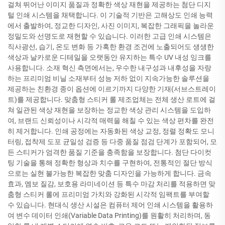
걸쳐 뛰어난 이미지 품질과 정확한 색상 재현을 제공하는 첨단 디지
털 인쇄 시스템을 채택합니다. 이 기술적 기반은 고해상도 인쇄 능력
에서 출발하여, 정교한 디자인, 사진 이미지, 복잡한 그래픽을 놀라운
정밀도와 선명도로 재현할 수 있습니다. 이러한 고급 인쇄 시스템은
직사광선, 습기, 온도 변화 등 가혹한 환경 조건에 노출되어도 생생한
색상과 날카로운 디테일을 오랫동안 유지하는 특수 UV 내성 잉크를
사용합니다. 소재 혁신 측면에서는, 우수한 내구성과 내후성을 자랑
하는 프리미엄 비닐 소재부터 성능 저하 없이 지속가능한 솔루션을
제공하는 친환경 종이 옵션에 이르기까지 다양한 기재(서브스트레이
트)를 제공합니다. 맞춤형 스티커 롤 제조업체는 전체 생산 로트에 걸
쳐 일관된 색상 재현을 보장하는 정교한 색상 관리 시스템을 도입하
여, 브랜드 신뢰성이나 시각적 매력을 해칠 수 있는 색상 편차를 완전
히 제거합니다. 인쇄 공정에는 자동화된 색상 교정, 정렬 정확도 모니
터링, 접착제 도포 균일성 검증 등 다중 품질 점검 단계가 포함되어, 모
든 스티커가 엄격한 품질 기준을 충족함을 보장합니다. 첨단 다이컷
팅 기술을 통해 정확한 형상과 치수를 구현하여, 전통적인 절단 방식
으로는 실현 불가능한 복잡한 맞춤 디자인을 가능하게 합니다. 금속
효과, 엠보 질감, 보호용 라미네이션 등 특수 마감 처리를 적용하면 맞
춤형 스티커 롤에 프리미엄 가치와 강화된 시각적 임팩트를 부여할
수 있습니다. 현대식 생산 시설은 컴퓨터 제어 인쇄 시스템을 활용하
여 변수 데이터 인쇄(Variable Data Printing)를 원활히 처리하며, 동