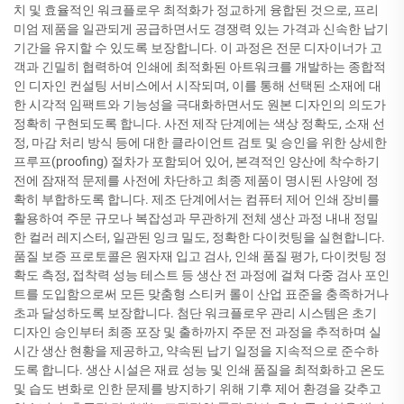
치 및 효율적인 워크플로우 최적화가 정교하게 융합된 것으로, 프리
미엄 제품을 일관되게 공급하면서도 경쟁력 있는 가격과 신속한 납기
기간을 유지할 수 있도록 보장합니다. 이 과정은 전문 디자이너가 고
객과 긴밀히 협력하여 인쇄에 최적화된 아트워크를 개발하는 종합적
인 디자인 컨설팅 서비스에서 시작되며, 이를 통해 선택된 소재에 대
한 시각적 임팩트와 기능성을 극대화하면서도 원본 디자인의 의도가
정확히 구현되도록 합니다. 사전 제작 단계에는 색상 정확도, 소재 선
정, 마감 처리 방식 등에 대한 클라이언트 검토 및 승인을 위한 상세한
프루프(proofing) 절차가 포함되어 있어, 본격적인 양산에 착수하기
전에 잠재적 문제를 사전에 차단하고 최종 제품이 명시된 사양에 정
확히 부합하도록 합니다. 제조 단계에서는 컴퓨터 제어 인쇄 장비를
활용하여 주문 규모나 복잡성과 무관하게 전체 생산 과정 내내 정밀
한 컬러 레지스터, 일관된 잉크 밀도, 정확한 다이컷팅을 실현합니다.
품질 보증 프로토콜은 원자재 입고 검사, 인쇄 품질 평가, 다이컷팅 정
확도 측정, 접착력 성능 테스트 등 생산 전 과정에 걸쳐 다중 검사 포인
트를 도입함으로써 모든 맞춤형 스티커 롤이 산업 표준을 충족하거나
초과 달성하도록 보장합니다. 첨단 워크플로우 관리 시스템은 초기
디자인 승인부터 최종 포장 및 출하까지 주문 전 과정을 추적하며 실
시간 생산 현황을 제공하고, 약속된 납기 일정을 지속적으로 준수하
도록 합니다. 생산 시설은 재료 성능 및 인쇄 품질을 최적화하고 온도
및 습도 변화로 인한 문제를 방지하기 위해 기후 제어 환경을 갖추고