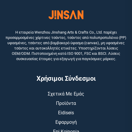
Η εταιρεία Wenzhou Jinshang Arts & Crafts Co., Ltd. παρέχει
προσαρμοσμένες χάρτινες τσάντες, τσάντες από πολυπροπυλένιο (PP)
υφασμένες, τσάντες από βαμβακερό ύφασμα (canvas), μη υφασμένες
τσάντες και αυτοκολλητές ετικέτες. Υποστηρίζονται λύσεις
OEM/ODM. Πιστοποιημένη κατά ISO 9001, FSC και BSCI. Λύσεις
συσκευασίας έτοιμες για εξαγωγή για παγκόσμιες μάρκες.
Χρήσιμοι Σύνδεσμοι
Σχετικά Με Εμάς
Προϊόντα
Eidiseis
Εφαρμογή
Epi Koinonia