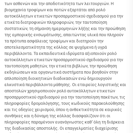
των ασθενών και την αποδοτικότητα των λειτουργιών. Η
βιομηχανία τροφίμων και ποτών εξαρτάται από ρολό
αυτοκόλλητων ετικετών προσαρμοστικού σχεδιασμού για την
ετικέτα διατροφικών πληροφοριών, την ταυτοποίηση
συστατικών, τη σήμανση ημερομηνιών λήξης και την προώθηση
της εμπορικής ενσωμάτωσης, απαιτώντας υλικά που πληρούν
τα πρότυπα ασφάλειας τροφίμων και διατηρούν την
αποτελεσματικότητα της κόλλας σε ψυχόμενα ή υγρά
περιβάλλοντα. Τα εκπαιδευτικά ιδρύματα αξιοποιούν ρολό
αυτοκόλλητων ετικετών προσαρμοστικού σχεδιασμού για την
ταυτοποίηση μαθητών, την ετικέτα βιβλίων, την προώθηση
εκδηλώσεων και οργανωτικά συστήματα που βοηθούν στην
απλοποίηση διοικητικών διαδικασιών ενώ δημιουργούν
ελκυστικά περιβάλλοντα μάθησης. Οι εταιρείες λογιστικής και
αποστολών χρησιμοποιούν ρολό αυτοκόλλητων ετικετών
προσαρμοστικού σχεδιασμού για την ταυτοποίηση πακέτων, τις
πληροφορίες δρομολόγησης, τους κωδικούς παρακολούθησης
και τις οδηγίες χειρισμού, όπου η ανθεκτικότητα σε καιρικές
συνθήκες και η δύναμη της κόλλας διασφαλίζουν ότι οι
πληροφορίες παραμένουν ευανάγνωστες καθ’ όλη τη διάρκεια
της διαδικασίας αποστολής. Οι επαγγελματίες διαχείρισης