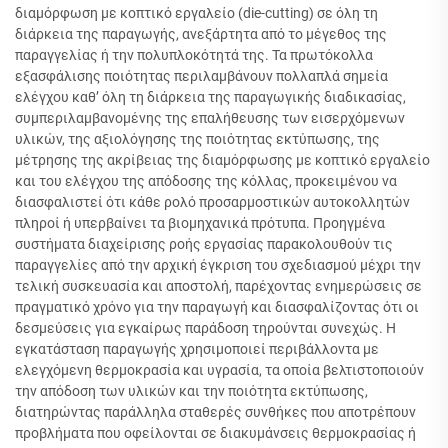
διαμόρφωση με κοπτικό εργαλείο (die-cutting) σε όλη τη
διάρκεια της παραγωγής, ανεξάρτητα από το μέγεθος της
παραγγελίας ή την πολυπλοκότητά της. Τα πρωτόκολλα
εξασφάλισης ποιότητας περιλαμβάνουν πολλαπλά σημεία
ελέγχου καθ’ όλη τη διάρκεια της παραγωγικής διαδικασίας,
συμπεριλαμβανομένης της επαλήθευσης των εισερχόμενων
υλικών, της αξιολόγησης της ποιότητας εκτύπωσης, της
μέτρησης της ακρίβειας της διαμόρφωσης με κοπτικό εργαλείο
και του ελέγχου της απόδοσης της κόλλας, προκειμένου να
διασφαλιστεί ότι κάθε ρολό προσαρμοστικών αυτοκολλητών
πληροί ή υπερβαίνει τα βιομηχανικά πρότυπα. Προηγμένα
συστήματα διαχείρισης ροής εργασίας παρακολουθούν τις
παραγγελίες από την αρχική έγκριση του σχεδιασμού μέχρι την
τελική συσκευασία και αποστολή, παρέχοντας ενημερώσεις σε
πραγματικό χρόνο για την παραγωγή και διασφαλίζοντας ότι οι
δεσμεύσεις για εγκαίρως παράδοση τηρούνται συνεχώς. Η
εγκατάσταση παραγωγής χρησιμοποιεί περιβάλλοντα με
ελεγχόμενη θερμοκρασία και υγρασία, τα οποία βελτιστοποιούν
την απόδοση των υλικών και την ποιότητα εκτύπωσης,
διατηρώντας παράλληλα σταθερές συνθήκες που αποτρέπουν
προβλήματα που οφείλονται σε διακυμάνσεις θερμοκρασίας ή