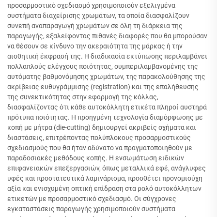
προσαρμοστικό σχεδιασμό χρησιμοποιούν εξελιγμένα
συστήματα διαχείρισης χρωμάτων, τα οποία διασφαλίζουν
συνεπή αναπαραγωγή χρωμάτων σε όλη τη διάρκεια της
παραγωγής, εξαλείφοντας πιθανές διαφορές που θα μπορούσαν
να θέσουν σε κίνδυνο την ακεραιότητα της μάρκας ή την
αισθητική έκφρασή της. Η διαδικασία εκτύπωσης περιλαμβάνει
πολλαπλούς ελέγχους ποιότητας, συμπεριλαμβανομένης της
αυτόματης βαθμονόμησης χρωμάτων, της παρακολούθησης της
ακρίβειας ευθυγράμμισης (registration) και της επαλήθευσης
της συνεκτικότητας στην εφαρμογή της κόλλας,
διασφαλίζοντας ότι κάθε αυτοκόλλητη ετικέτα πληροί αυστηρά
πρότυπα ποιότητας. Η προηγμένη τεχνολογία διαμόρφωσης με
κοπή με μήτρα (die-cutting) δημιουργεί ακριβείς σχήματα και
διαστάσεις, επιτρέποντας πολύπλοκους προσαρμοστικούς
σχεδιασμούς που θα ήταν αδύνατο να πραγματοποιηθούν με
παραδοσιακές μεθόδους κοπής. Η ενσωμάτωση ειδικών
επιφανειακών επεξεργασιών, όπως μεταλλικά εφέ, ανάγλυφες
υφές και προστατευτικά λαμινάρισμα, προσθέτει προνομιούχη
αξία και ενισχυμένη οπτική επίδραση στα ρολό αυτοκόλλητων
ετικετών με προσαρμοστικό σχεδιασμό. Οι σύγχρονες
εγκαταστάσεις παραγωγής χρησιμοποιούν συστήματα