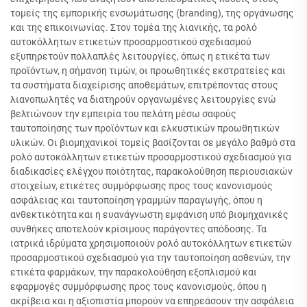
τομείς της εμπορικής ενσωμάτωσης (branding), της οργάνωσης
και της επικοινωνίας. Στον τομέα της λιανικής, τα ρολό
αυτοκόλλητων ετικετών προσαρμοστικού σχεδιασμού
εξυπηρετούν πολλαπλές λειτουργίες, όπως η ετικέτα των
προϊόντων, η σήμανση τιμών, οι προωθητικές εκστρατείες και
τα συστήματα διαχείρισης αποθεμάτων, επιτρέποντας στους
λιανοπωλητές να διατηρούν οργανωμένες λειτουργίες ενώ
βελτιώνουν την εμπειρία του πελάτη μέσω σαφούς
ταυτοποίησης των προϊόντων και ελκυστικών προωθητικών
υλικών. Οι βιομηχανικοί τομείς βασίζονται σε μεγάλο βαθμό στα
ρολό αυτοκόλλητων ετικετών προσαρμοστικού σχεδιασμού για
διαδικασίες ελέγχου ποιότητας, παρακολούθηση περιουσιακών
στοιχείων, ετικέτες συμμόρφωσης προς τους κανονισμούς
ασφάλειας και ταυτοποίηση γραμμών παραγωγής, όπου η
ανθεκτικότητα και η ευανάγνωστη εμφάνιση υπό βιομηχανικές
συνθήκες αποτελούν κρίσιμους παράγοντες απόδοσης. Τα
ιατρικά ιδρύματα χρησιμοποιούν ρολό αυτοκόλλητων ετικετών
προσαρμοστικού σχεδιασμού για την ταυτοποίηση ασθενών, την
ετικέτα φαρμάκων, την παρακολούθηση εξοπλισμού και
εφαρμογές συμμόρφωσης προς τους κανονισμούς, όπου η
ακρίβεια και η αξιοπιστία μπορούν να επηρεάσουν την ασφάλεια