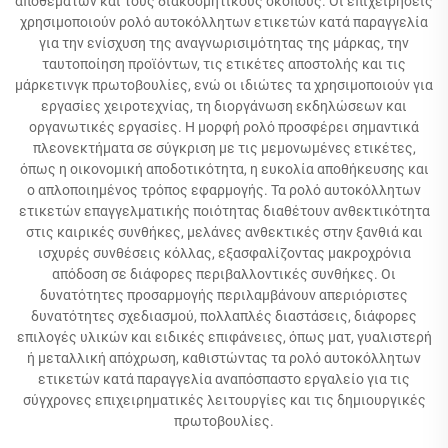
αποθεμάτων και τους διακοσμητικούς σκοπούς. Οι επιχειρήσεις
χρησιμοποιούν ρολό αυτοκόλλητων ετικετών κατά παραγγελία
για την ενίσχυση της αναγνωρισιμότητας της μάρκας, την
ταυτοποίηση προϊόντων, τις ετικέτες αποστολής και τις
μάρκετινγκ πρωτοβουλίες, ενώ οι ιδιώτες τα χρησιμοποιούν για
εργασίες χειροτεχνίας, τη διοργάνωση εκδηλώσεων και
οργανωτικές εργασίες. Η μορφή ρολό προσφέρει σημαντικά
πλεονεκτήματα σε σύγκριση με τις μεμονωμένες ετικέτες,
όπως η οικονομική αποδοτικότητα, η ευκολία αποθήκευσης και
ο απλοποιημένος τρόπος εφαρμογής. Τα ρολό αυτοκόλλητων
ετικετών επαγγελματικής ποιότητας διαθέτουν ανθεκτικότητα
στις καιρικές συνθήκες, μελάνες ανθεκτικές στην ξανθιά και
ισχυρές συνθέσεις κόλλας, εξασφαλίζοντας μακροχρόνια
απόδοση σε διάφορες περιβαλλοντικές συνθήκες. Οι
δυνατότητες προσαρμογής περιλαμβάνουν απεριόριστες
δυνατότητες σχεδιασμού, πολλαπλές διαστάσεις, διάφορες
επιλογές υλικών και ειδικές επιφάνειες, όπως ματ, γυαλιστερή
ή μεταλλική απόχρωση, καθιστώντας τα ρολό αυτοκόλλητων
ετικετών κατά παραγγελία αναπόσπαστο εργαλείο για τις
σύγχρονες επιχειρηματικές λειτουργίες και τις δημιουργικές
πρωτοβουλίες.