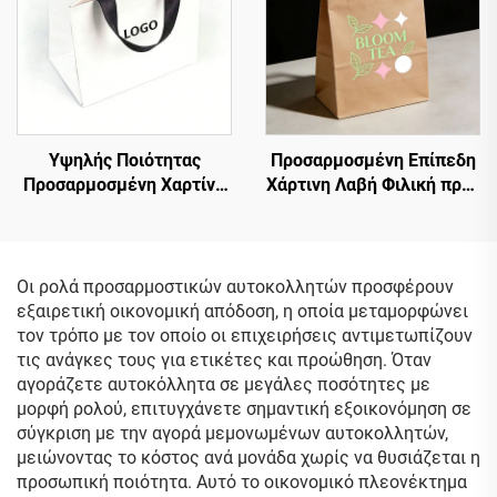
Υψηλής Ποιότητας
Προσαρμοσμένη Επίπεδη
Προσαρμοσμένη Χαρτίνη
Χάρτινη Λαβή Φιλική προς
Τσάντα από Χαρτόνι με
το Περιβάλλον Σακούλα
Λαβή από Κορδόνι, για
από Χαρτί Kraft για
Μπουτίκ,
Μεταφορά Τσάι Γάλακτος
Προσαρμοσμένες Τσάντες
και Επιδόρπια,
Οι ρολά προσαρμοστικών αυτοκολλητών προσφέρουν
Συσκευασίας Ρούχων και
Προσαρμοσμένη
εξαιρετική οικονομική απόδοση, η οποία μεταμορφώνει
Παπουτσιών
Ανακυκλώσιμη Σακούλα
τον τρόπο με τον οποίο οι επιχειρήσεις αντιμετωπίζουν
από Χαρτί Kraft
τις ανάγκες τους για ετικέτες και προώθηση. Όταν
αγοράζετε αυτοκόλλητα σε μεγάλες ποσότητες με
μορφή ρολού, επιτυγχάνετε σημαντική εξοικονόμηση σε
σύγκριση με την αγορά μεμονωμένων αυτοκολλητών,
μειώνοντας το κόστος ανά μονάδα χωρίς να θυσιάζεται η
προσωπική ποιότητα. Αυτό το οικονομικό πλεονέκτημα