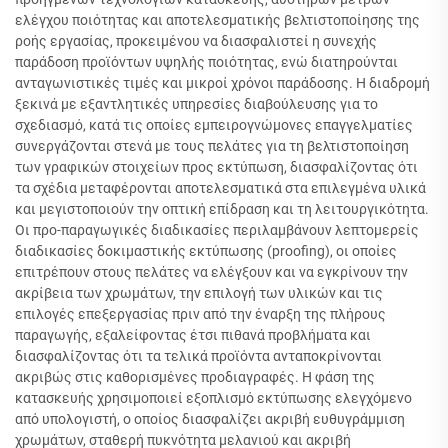
ελέγχου ποιότητας και αποτελεσματικής βελτιστοποίησης της
ροής εργασίας, προκειμένου να διασφαλιστεί η συνεχής
παράδοση προϊόντων υψηλής ποιότητας, ενώ διατηρούνται
ανταγωνιστικές τιμές και μικροί χρόνοι παράδοσης. Η διαδρομή
ξεκινά με εξαντλητικές υπηρεσίες διαβούλευσης για το
σχεδιασμό, κατά τις οποίες εμπειρογνώμονες επαγγελματίες
συνεργάζονται στενά με τους πελάτες για τη βελτιστοποίηση
των γραφικών στοιχείων προς εκτύπωση, διασφαλίζοντας ότι
τα σχέδια μεταφέρονται αποτελεσματικά στα επιλεγμένα υλικά
και μεγιστοποιούν την οπτική επίδραση και τη λειτουργικότητα.
Οι προ-παραγωγικές διαδικασίες περιλαμβάνουν λεπτομερείς
διαδικασίες δοκιμαστικής εκτύπωσης (proofing), οι οποίες
επιτρέπουν στους πελάτες να ελέγξουν και να εγκρίνουν την
ακρίβεια των χρωμάτων, την επιλογή των υλικών και τις
επιλογές επεξεργασίας πριν από την έναρξη της πλήρους
παραγωγής, εξαλείφοντας έτσι πιθανά προβλήματα και
διασφαλίζοντας ότι τα τελικά προϊόντα ανταποκρίνονται
ακριβώς στις καθορισμένες προδιαγραφές. Η φάση της
κατασκευής χρησιμοποιεί εξοπλισμό εκτύπωσης ελεγχόμενο
από υπολογιστή, ο οποίος διασφαλίζει ακριβή ευθυγράμμιση
χρωμάτων, σταθερή πυκνότητα μελανιού και ακριβή