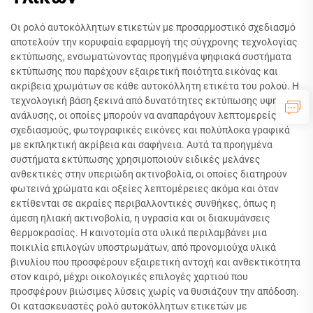
Οι ρολό αυτοκόλλητων ετικετών με προσαρμοστικό σχεδιασμό
αποτελούν την κορυφαία εφαρμογή της σύγχρονης τεχνολογίας
εκτύπωσης, ενσωματώνοντας προηγμένα ψηφιακά συστήματα
εκτύπωσης που παρέχουν εξαιρετική ποιότητα εικόνας και
ακρίβεια χρωμάτων σε κάθε αυτοκόλλητη ετικέτα του ρολού. Η
τεχνολογική βάση ξεκινά από δυνατότητες εκτύπωσης υψηλής
ανάλυσης, οι οποίες μπορούν να αναπαράγουν λεπτομερείς
σχεδιασμούς, φωτογραφικές εικόνες και πολύπλοκα γραφικά
με εκπληκτική ακρίβεια και σαφήνεια. Αυτά τα προηγμένα
συστήματα εκτύπωσης χρησιμοποιούν ειδικές μελάνες
ανθεκτικές στην υπεριώδη ακτινοβολία, οι οποίες διατηρούν
φωτεινά χρώματα και οξείες λεπτομέρειες ακόμα και όταν
εκτίθενται σε ακραίες περιβαλλοντικές συνθήκες, όπως η
άμεση ηλιακή ακτινοβολία, η υγρασία και οι διακυμάνσεις
θερμοκρασίας. Η καινοτομία στα υλικά περιλαμβάνει μια
ποικιλία επιλογών υποστρωμάτων, από προνομιούχα υλικά
βινυλίου που προσφέρουν εξαιρετική αντοχή και ανθεκτικότητα
στον καιρό, μέχρι οικολογικές επιλογές χαρτιού που
προσφέρουν βιώσιμες λύσεις χωρίς να θυσιάζουν την απόδοση.
Οι κατασκευαστές ρολό αυτοκόλλητων ετικετών με