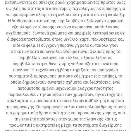
εκτυπώνονται σε συνεχές ρολό, χρησιμοποιώντας πρώτες ύλες
υψηλής ποιότητας και καινοτόμες τεχνολογίες εκτύπωσης για
να προσφέρουν εξαιρετική ανθεκτικότητα και οπτική έκπληξη.
Η διαδικασία κατασκευής περιλαμβάνει εξελιγμένο ψηφιακό
εξοπλισμό εκτύπωσης ικανό να αναπαράγει περίπλοκους
σχεδιασμούς, ζωντανά χρώματα και ακριβείς λεπτομέρειες σε
διάφορα υποστρώματα, όπως βινύλιο, χαρτί, πολυεστέρας και
ειδικά φιλμ. Η σύγχρονη παραγωγή ρολό αυτοκόλλητων
ετικετών κατά παραγγελία ενσωματώνει φιλικές προς το
περιβάλλον μελάνες και κόλλες, εξασφαλίζοντας
περιβαλλοντική ευθύνη χωρίς να θυσιάζεται η ανώτερη
απόδοση. Η τεχνολογική βάση στηρίζεται σε προηγμένα
συστήματα διαμόρφωσης με κοπτικά μήτρες (die-cutting), τα
οποία δημιουργούν συνεπείς σχήματα και διαστάσεις, ενώ
αυτοματοποιημένοι μηχανισμοί ελέγχου ποιότητας
παρακολουθούν την ακρίβεια των χρωμάτων, την αντοχή της
κόλλας και την ακεραιότητα των υλικών καθ’ όλη τη διάρκεια
της παραγωγής. Οι εφαρμογές καλύπτουν πολυάριθμους τομείς
επιχειρηματικής δραστηριότητας και προσωπικής χρήσης, από
την ετικέτα προϊόντων στον χώρο της λιανικής και τις
προωθητικές εκστρατείες μέχρι τα συστήματα διαχείρισης