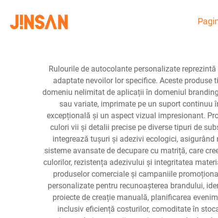
Pagin
Rulourile de autocolante personalizate reprezintă o
adaptate nevoilor lor specifice. Aceste produse t
domeniu nelimitat de aplicații în domeniul brandingu
sau variate, imprimate pe un suport continuu în
excepțională și un aspect vizual impresionant. Pr
culori vii și detalii precise pe diverse tipuri de s
integrează tușuri și adezivi ecologici, asigurâ
sisteme avansate de decupare cu matriță, care cre
culorilor, rezistența adezivului și integritatea mater
produselor comerciale și campaniile promoționale
personalizate pentru recunoașterea brandului, identi
proiecte de creație manuală, planificarea evenime
inclusiv eficiență costurilor, comoditate în sto