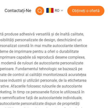
a
Contactați-Ne
RO
Obțineți o ofertă
tă produse adhesivă versatilă și de înaltă calitate,
osibilități personalizate de design, deschizând un
personalizat constă în mai multe autocolante identice
derne de imprimare pentru a oferi o durabilitate
e imprimare capabile să reproducă desene complexe,
ucția modernă de rulouri de autocolante personalizate
superioare. Fundamentul tehnologic se bazează pe
e de control al calității monitorizează acuratețea
ase industrii și utilizări personale, de la etichetarea
tive. Afacerile folosesc rulourile de autocolante
keting, în timp ce persoanele fizice le utilizează în
e semnificative față de autocolantele individuale,
e autocolante personalizate dispun de proprietăți