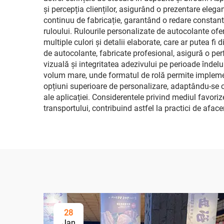
și percepția clienților, asigurând o prezentare elega
continuu de fabricație, garantând o redare constant
ruloului. Rulourile personalizate de autocolante ofe
multiple culori și detalii elaborate, care ar putea fi 
de autocolante, fabricate profesional, asigură o per
vizuală și integritatea adezivului pe perioade îndel
volum mare, unde formatul de rolă permite implement
opțiuni superioare de personalizare, adaptându-se ce
ale aplicației. Considerentele privind mediul favori
transportului, contribuind astfel la practici de afac
28
Jan