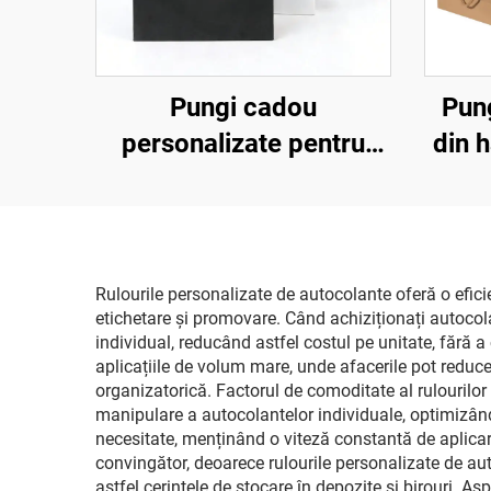
Pungi cadou
Pun
personalizate pentru
din h
parfumuri de lux,
și a
ambalaj negru pentru
cu l
nuntă, pungă mică din
re
hârtie pentru bijuterii cu
Rulourile personalizate de autocolante oferă o efic
etichetare și promovare. Când achiziționați autocol
mâner
individual, reducând astfel costul pe unitate, fără
aplicațiile de volum mare, unde afacerile pot reduce
organizatorică. Factorul de comoditate al rulourilo
manipulare a autocolantelor individuale, optimizând fl
necesitate, menținând o viteză constantă de aplicare
convingător, deoarece rulourile personalizate de a
astfel cerințele de stocare în depozite și birouri. A