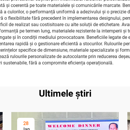
ntă și coerentă pe toate materialele și comunicările marcate. Benef
ă a culorilor, o performanță uniformă a adezivului și o precizie
ră o flexibilitate fără precedent în implementarea designului, pe
dificil de realizat sau costisitoare cu alte soluții de etichetare. A
formanță pe termen lung, materialele rezistente la intemperii și 
ungate și în condiții mediului provocatoare. Beneficiile legate de
area rapidă și o gestionare eficientă a stocurilor. Rulourile p
rințelor specifice de dimensiune, materiale specializate și formu
zează rulourile personalizate de autocolante prin reducerea deșeu
eri sustenabile, fără a compromite eficiența operațională.
Ultimele știri
28
Jan