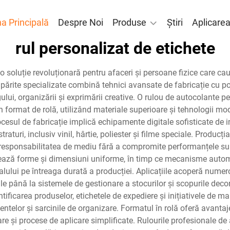
a Principală
Despre Noi
Produse
Știri
Aplicare
rul personalizat de etichete
 soluție revoluționară pentru afaceri și persoane fizice care cau
ipărite specializate combină tehnici avansate de fabricație cu p
lui, organizării și exprimării creative. O rulou de autocolante 
 format de rolă, utilizând materiale superioare și tehnologii mo
ocesul de fabricație implică echipamente digitale sofisticate d
ubstraturi, inclusiv vinil, hârtie, poliester și filme speciale. Prod
nd responsabilitatea de mediu fără a compromite performanțele 
ează forme și dimensiuni uniforme, în timp ce mecanisme automat
ialului pe întreaga durată a producției. Aplicațiile acoperă numero
 până la sistemele de gestionare a stocurilor și scopurile decora
ficarea produselor, etichetele de expediere și inițiativele de mar
ntelor și sarcinile de organizare. Formatul în rolă oferă avantaj
care și procese de aplicare simplificate. Rulourile profesionale d