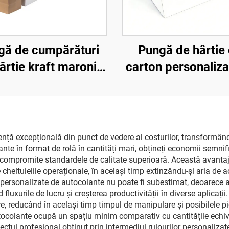
gă de cumpărături
Pungă de hârtie 
ârtie kraft maronie
carton personaliza
lbă mată, imprimată
înaltă calitate cu 
ogo de lux, la preț
din panglică, pun
dus în vânzare în
ambalare și cumpă
bucăți
personalizate pe
iență excepțională din punct de vedere al costurilor, transformân
ante în format de rolă în cantități mari, obțineți economii semni
îmbrăcăminte și pa
 a compromite standardele de calitate superioară. Această avant
de la magazinul bo
 cheltuielile operaționale, în același timp extinzându-și aria de
r personalizate de autocolante nu poate fi subestimat, deoarece 
uxurile de lucru și creșterea productivității în diverse aplicații.
, reducând în același timp timpul de manipulare și posibilele pier
utocolante ocupă un spațiu minim comparativ cu cantitățile echi
spectul profesional obținut prin intermediul rulourilor personaliz