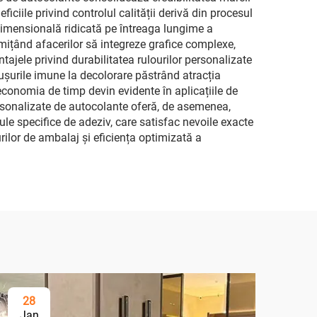
iciile privind controlul calității derivă din procesul
 dimensională ridicată pe întreaga lungime a
rmițând afacerilor să integreze grafice complexe,
vantajele privind durabilitatea rulourilor personalizate
tușurile imune la decolorare păstrând atracția
 economia de timp devin evidente în aplicațiile de
ersonalizate de autocolante oferă, de asemenea,
le specifice de adeziv, care satisfac nevoile exacte
rilor de ambalaj și eficiența optimizată a
28
Jan