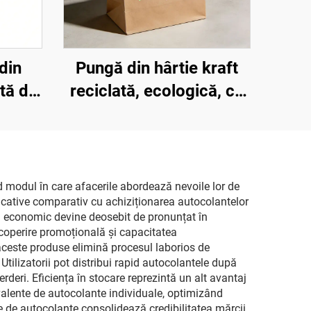
din
Pungă din hârtie kraft
tă de
reciclată, ecologică, cu
mâner
mâner plat personalizat,
gi de
pentru fast-food, ceai cu
rături
lapte și deserturi, pungă
ntru
personalizată din hârtie
d modul în care afacerile abordează nevoile lor de
ficative comparativ cu achiziționarea autocolantelor
ntofi
kraft reciclată
aj economic devine deosebit de pronunțat în
utique
 acoperire promoțională și capacitatea
aceste produse elimină procesul laborios de
 Utilizatorii pot distribui rapid autocolantele după
deri. Eficiența în stocare reprezintă un alt avantaj
valente de autocolante individuale, optimizând
ate de autocolante consolidează credibilitatea mărcii