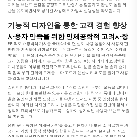
처리는 브랜드 품질을 긍정적으로 반영하는 깔끔하고 완성도 높은 외
관을 유지하면서도 장기간 사용에도 가방의 실용성을 확보합니다.
기능적 디자인을 통한 고객 경험 향상
사용자 만족을 위한 인체공학적 고려사항
PP 직조 쇼핑백의 가치를 극대화하려면 실제 사용 상황에서 사용자 편
안함과 만족도에 영향을 미치는 인체공학적 요소에 주의 깊게 주의해
야 합니다. 손잡이 폭과 쿠션 처리는 무거운 짐을 들 때 편안함 수준에
크게 영향을 미치며, 이는 고객이 향후 쇼핑 여행 시 귀사의 쇼핑백을
재사용할지 여부를 직접적으로 좌우합니다. 넓은 손잡이는 손과 손가
락 접촉 부위 전체에 무게를 보다 고르게 분산시켜 피로를 줄이고 사용
자 경험을 향상시킵니다.
쇼핑백의 형태와 비율은 고객이 PP 직조 쇼핑백 내부에 물품을 얼마나
쉽게 포장·휴대·보관할 수 있는지를 결정합니다. 최적의 폭대비 깊이 비
율은 일반적인 제품 포장 크기를 수용하면서도 이동 중 안정성을 유지
합니다. 이러한 디자인 고려 사항들은 다양한 쇼핑 상황 전반에 걸쳐 쇼
핑백이 효과적으로 기능하도록 보장하여 정기적인 사용과 브랜드 노출
을 촉진합니다.
중량 분배 특성은 적재된 가방을 들고 이동하거나 보관 및 취급하는 과
정에서 가방의 동작 방식에 영향을 미칩니다. 적절히 설계된 PP 직조
쇼핑백은 부분적으로만 채워져 있을 때도 균형과 안정성을 유지하여,