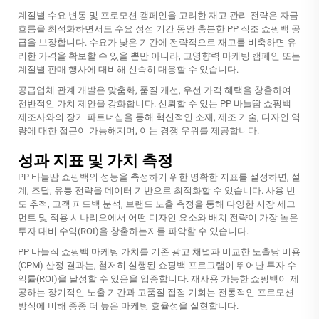
계절별 수요 변동 및 프로모션 캠페인을 고려한 재고 관리 전략은 자금
흐름을 최적화하면서도 수요 정점 기간 동안 충분한 PP 직조 쇼핑백 공
급을 보장합니다. 수요가 낮은 기간에 전략적으로 재고를 비축하면 유
리한 가격을 확보할 수 있을 뿐만 아니라, 고영향력 마케팅 캠페인 또는
계절별 판매 행사에 대비해 신속히 대응할 수 있습니다.
공급업체 관계 개발은 맞춤화, 품질 개선, 우선 가격 혜택을 창출하여
전반적인 가치 제안을 강화합니다. 신뢰할 수 있는 PP 바늘땀 쇼핑백
제조사와의 장기 파트너십을 통해 혁신적인 소재, 제조 기술, 디자인 역
량에 대한 접근이 가능해지며, 이는 경쟁 우위를 제공합니다.
성과 지표 및 가치 측정
PP 바늘땀 쇼핑백의 성능을 측정하기 위한 명확한 지표를 설정하면, 설
계, 조달, 유통 전략을 데이터 기반으로 최적화할 수 있습니다. 사용 빈
도 추적, 고객 피드백 분석, 브랜드 노출 측정을 통해 다양한 시장 세그
먼트 및 적용 시나리오에서 어떤 디자인 요소와 배치 전략이 가장 높은
투자 대비 수익(ROI)을 창출하는지를 파악할 수 있습니다.
PP 바늘직 쇼핑백 마케팅 가치를 기존 광고 채널과 비교한 노출당 비용
(CPM) 산정 결과는, 철저히 실행된 쇼핑백 프로그램이 뛰어난 투자 수
익률(ROI)을 달성할 수 있음을 입증합니다. 재사용 가능한 쇼핑백이 제
공하는 장기적인 노출 기간과 고품질 접점 기회는 전통적인 프로모션
방식에 비해 종종 더 높은 마케팅 효율성을 실현합니다.