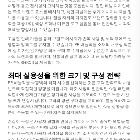
어떻게 들고 전시할지 고려하는 것을 포함합니다. 정면 패널 디자인에
는 주요 브랜드 요소를 배치하고, 측면 패널에는 추가 메시지나 제품 정
보를 수용할 수 있습니다. 핸들 자체의 디자인도 브랜드 강화를 위한 기
회를 제공하며, 색상 조화나 미묘한 로고 삽입을 통해 전반적인 시각적
매력을 향상시킬 수 있습니다.
고품질 인쇄 기술을 통해 브랜드 메시지가 반복 사용 및 세탁 후에도 선
명함과 임팩트를 유지할 수 있습니다. PP 바늘직물 소재의 내구성 덕분
에 잘 디자인된 가방은 최초 구매 후 수개월에서 수년간 지속적으로 귀
사의 브랜드를 홍보하며, 전통적인 광고 방식에 비해 탁월한 마케팅 투
자 수익률(ROI)을 제공합니다.
최대 실용성을 위한 크기 및 구성 전략
PP 바늘직물 쇼핑백의 최적 치수를 선택하는 것은 고객 만족도와 사용
빈도에 직접적인 영향을 미칩니다. 타깃 시장의 일반적인 쇼핑 패턴에
적합하게 설계된 가방은 정기적인 사용을 유도하여 브랜드 노출 시간
을 크게 연장시킵니다. 고객의 평균 구매량을 고려하고, 불필요하게 과
도하게 크거나 제한적으로 작지 않으면서도 일반적인 쇼핑 상황을 충
분히 수용할 수 있는 가방 치수를 설계하세요.
손잡이 구성은 사용자 경험과 인식된 가치에서 매우 중요한 역할을 합
니다. 가방 구조 전반에 걸쳐 무게를 균등하게 분산시키는 보강형 손잡
이는 내구성과 사용자 편의성을 향상시켜, 소비자가 경쟁 제품 대신 귀
사의 PP 직조 쇼핑백을 선택하도록 유도합니다. 손잡이 길이는 손으로