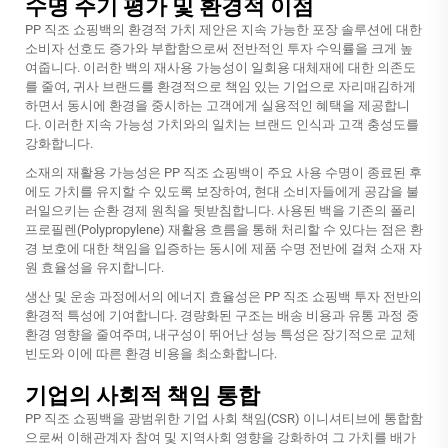
수명 주기 평가 및 환경적 이점
PP 직조 쇼핑백의 환경적 가치 제안은 지속 가능한 포장 솔루션에 대한
소비자 선호도 증가와 부합함으로써 전반적인 투자 수익률을 크게 높
여줍니다. 이러한 백의 재사용 가능성이 일회용 대체재에 대한 의존도
를 줄여, 귀사 브랜드를 환경적으로 책임 있는 기업으로 자리매김하게
하면서 동시에 환경을 중시하는 고객에게 실용적인 혜택을 제공합니
다. 이러한 지속 가능성 가치와의 일치는 브랜드 인식과 고객 충성도를
강화합니다.
소재의 재활용 가능성은 PP 직조 쇼핑백이 주요 사용 수명이 종료된 후
에도 가치를 유지할 수 있도록 보장하여, 현대 소비자들에게 공감을 불
러일으키는 순환 경제 원칙을 뒷받침합니다. 사용된 백을 기존의 폴리
프로필렌(Polypropylene) 재활용 흐름을 통해 처리할 수 있다는 점은 환
경 보호에 대한 책임을 입증하는 동시에 제품 수명 전반에 걸쳐 소재 자
원 효율성을 유지합니다.
생산 및 운송 과정에서의 에너지 효율성은 PP 직조 쇼핑백 투자 전반의
환경적 특성에 기여합니다. 경량화된 구조는 배송 비용과 유통 과정 중
환경 영향을 줄여주며, 내구성이 뛰어난 성능 특성은 장기적으로 교체
빈도와 이에 따른 환경 비용을 최소화합니다.
기업의 사회적 책임 통합
PP 직조 쇼핑백을 광범위한 기업 사회 책임(CSR) 이니셔티브에 통합함
으로써 이해관계자 참여 및 지역사회 영향을 강화하여 그 가치를 배가