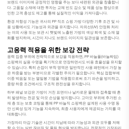
브랜드 이미지에 긍정적인 영향을 주는 보다 세련된 외관을 창출합니
다. 고품질 소재에 대한 투자는 교체 빈도 감소 및 제품 성능 향상으로
인한 고객 충성도 제고를 통해 실질적인 이익을 가져다줍니다.
환경 저항성 기능은 귀사의
PP 직조 쇼핑 가방
다양한 기후 조건 및 사
용 상황에서도 기능성과 외관을 유지합니다. 자외선(UV) 안정화 처리
는 야외 사용 또는 보관 시 햇빛에 노출된 가방의 색상 퇴색 및 소재 열
화를 방지하여, 시간이 지나도 브랜드 이미지의 일관성을 보존합니다.
고응력 적용을 위한 보강 전략
응력 집중 부위에 전략적으로 보강을 적용하면, PP 바늘풀(바늘짜임)
쇼핑백의 실용 수명을 획기적으로 연장하면서도 비용 효율성을 유지할
수 있습니다. 특히 손잡이 부착 영역은 일반적인 사용 패턴에서 가장 높
은 하중을 받는 부분이므로 각별한 주의가 필요합니다. 핵심 접합부에
이중 박음질 또는 열밀봉 기법을 적용함으로써 조기 파손을 방지하고,
중량 하중 조건에서도 구조적 완전성을 유지합니다.
하부 패널 보강은 가방이 거친 표면이나 날카로운 물체와 접촉할 때 흔
히 발생하는 천공 및 마모 손상을 방지합니다. 고마모 부위에 추가된 소
재 층 또는 보호 코팅을 통해 PP 바늘직 쇼핑백은 설계된 사용 수명 동
안 신뢰성 있게 기능을 지속하며, 최종 사용자에게 제공되는 가치를 극
대화합니다.
가장자리 마감 기술은 시간이 지남에 따라 기능성과 외관 모두를 저해
할 수 있는 실밥 끊어짐 및 풀림 현상을 방지합니다. 전문적인 가장자리