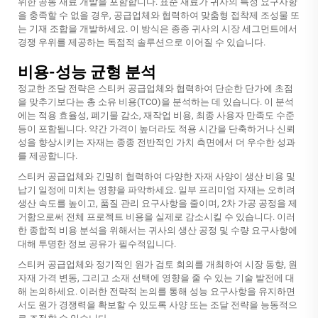
위한 공동 재료 개발을 포함합니다. 표준 재료가 귀사의 특정 요구사항
을 충족할 수 없을 경우, 공급업체와 협력하여 맞춤형 접착제 조성물 또
는 기재 조합을 개발하세요. 이 방식은 종종 귀사의 시장 세그먼트에서
경쟁 우위를 제공하는 독점적 솔루션으로 이어질 수 있습니다.
비용-성능 균형 분석
정교한 조달 전략은 스티커 공급업체와 협력하여 단순한 단가에 초점
을 맞추기보다는 총 소유 비용(TCO)을 분석하는 데 있습니다. 이 분석
에는 적용 효율성, 폐기물 감소, 재작업 비용, 최종 사용자 만족도 수준
등이 포함됩니다. 약간 가격이 높더라도 적용 시간을 단축하거나 신뢰
성을 향상시키는 자재는 종종 전반적인 가치 측면에서 더 우수한 성과
를 제공합니다.
스티커 공급업체와 긴밀히 협력하여 다양한 자재 사양이 생산 비용 및
납기 일정에 미치는 영향을 파악하세요. 일부 프리미엄 자재는 오히려
생산 속도를 높이고, 품질 관리 요구사항을 줄이며, 2차 가공 공정을 제
거함으로써 전체 프로젝트 비용을 실제로 감소시킬 수 있습니다. 이러
한 종합적 비용 분석을 위해서는 귀사의 생산 공정 및 수량 요구사항에
대해 투명한 정보 공유가 필수적입니다.
스티커 공급업체와 정기적인 원가 검토 회의를 개최하여 시장 동향, 원
자재 가격 변동, 그리고 소재 선택에 영향을 줄 수 있는 기술 발전에 대
해 논의하세요. 이러한 전략적 논의를 통해 성능 요구사항을 유지하면
서도 원가 경쟁력을 확보할 수 있도록 사양 또는 조달 전략을 능동적으