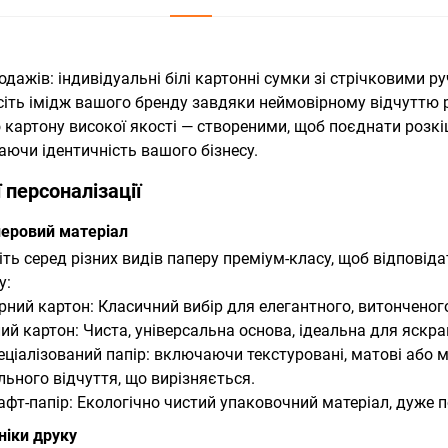
родажів: індивідуальні білі картонні сумки зі стрічковими 
сіть імідж вашого бренду завдяки неймовірному відчуттю
о картону високої якості — створеними, щоб поєднати розкіш
аючи ідентичність вашого бізнесу.
ї персоналізації
перовий матеріал
іть серед різних видів паперу преміум-класу, щоб відпові
у:
орний картон: Класичний вибір для елегантного, витонченого
ілий картон: Чиста, універсальна основа, ідеальна для яск
пеціалізований папір: включаючи текстуровані, матові або м
льного відчуття, що вирізняється.
рафт-папір: Екологічно чистий упаковочний матеріал, дуже
хніки друку