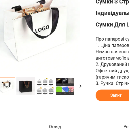
Сумки З Стр
Індивідуаль
Сумки Для 
Про паперові с
1. Ціна паперо
Немає наявност
виготовимо їх
2. Друкований 
Офсетний друк
(гарячим тиск
3. Ручка: Стрі
Запит
Огляд
Ре