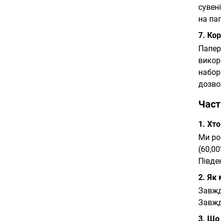
сувен
на па
7. Ко
Папер
викор
набор
дозво
Част
1. Хт
Ми ро
(60,00
Півде
2. Як
Завжд
Завжд
3. Що