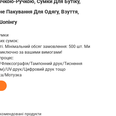
ічкою-Ручкою, Сумки Для Бутіку,
не Пакування Для Одягу, Взуття,
Шопінгу
умки
вих сумок:
і. Мінімальний обсяг замовлення: 500 шт. Ми
 виключно за вашими вимогами!
процес:
/Флексографія/Тампонний друк/Тиснення
ом)/UV-друк/Цифровий друк тощо
чка/Мотузка
комендовані продукти