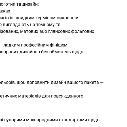
оготип та дизайн:
ражах.
сягів із швидким терміном виконання.
о виглядають на темному тлі.
ізованих, матових або глянсових фольгових
 з гладким професійним фінішем.
ольорових дизайнов без обмежень щодо
і кольорів, щоб доповнити дизайн вашого пакета —
нтетичних матеріалів для повсякденного
но зі суворими міжнародними стандартами щодо