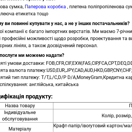
ова сумка,
Паперова коробка
, плетена поліпропіленова с
леюча етикетка тощо
му ви повинні купувати у нас, а не у інших постачальників?
ої компанії є багато імпортних верстатів. Ми маємо 7-річни
і професійні можливості щодо
розробки, проектування та 
єрних лініях, а також досвідчений персонал.
і послуги ми можемо надати?
яті умови доставки: FOB,CFR,CIF,EXW,FAS,CIP,FCA,CPT,DEQ,
ята валюта платежу:USD,EUR,JPY,CAD,AUD,HKD,GBP,CNY,CHF
ятий тип платежу: T/T,L/C,D/P D/A,MoneyGram,Кредитна карт
спілкування: англійська, китайська
ифікація продукту:
Назва товару
П
Індивідуальне
Колір, розмір
обслуговування
Крафт-папір/івoryтовий картон/ма
Матеріалу