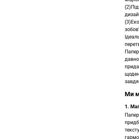
(2)Пі
дизай
(3)Ек
зобов
Ідеал
перет
Папер
давно
прида
щоден
завдя
Ми м
1. Ма
Папер
придб
текст
гармо