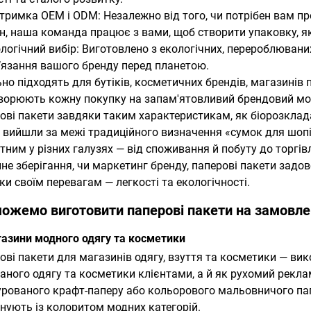
дтримка OEM і ODM: Незалежно від того, чи потрібен вам п
н, наша команда працює з вами, щоб створити упаковку, я
ологічний вибір: Виготовлено з екологічних, перероблювани
’язання вашого бренду перед планетою.
ьно підходять для бутіків, косметичних брендів, магазинів 
ворюють кожну покупку на запам'ятовливий брендовий мо
ові пакети завдяки таким характеристикам, як біорозклад
 вийшли за межі традиційного визначення «сумок для шопі
тним у різних галузях — від споживання й побуту до торгівлі
не зберігання, чи маркетинг бренду, паперові пакети задов
ки своїм перевагам — легкості та екологічності.
ожемо виготовити паперові пакети на замовлен
газини модного одягу та косметики
ові пакети для магазинів одягу, взуття та косметики — ви
аного одягу та косметики клієнтами, а й як рухомий рекла
урованого крафт-паперу або кольорового мальовничого папе
нують із колоритом модних категорій.