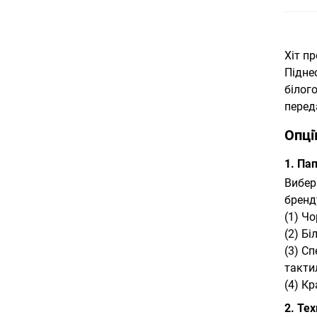
Хіт п
Підне
білог
перед
Опці
1. Па
Вибер
бренд
(1) Ч
(2) Б
(3) С
такти
(4) К
2. Те