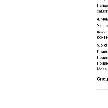
Папер
самок
4. Чо
У наш
власн
конве
5. Як
Прийн
Прийн
Прийн
Мова 
Спец