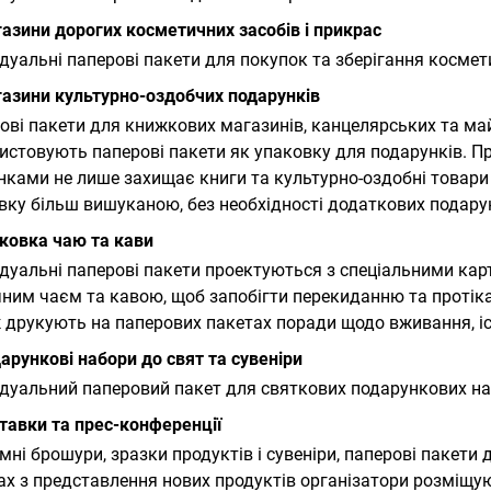
газини дорогих косметичних засобів і прикрас
ідуальні паперові пакети для покупок та зберігання космет
газини культурно-оздобчих подарунків
ові пакети для книжкових магазинів, канцелярських та май
истовують паперові пакети як упаковку для подарунків. П
ками не лише захищає книги та культурно-оздобні товари
вку більш вишуканою, без необхідності додаткових подару
аковка чаю та кави
ідуальні паперові пакети проектуються з спеціальними кар
ним чаєм та кавою, щоб запобігти перекиданню та протіка
 друкують на паперових пакетах поради щодо вживання, іст
дарункові набори до свят та сувеніри
ідуальний паперовий пакет для святкових подарункових наб
ставки та прес-конференції
мні брошури, зразки продуктів і сувеніри, паперові пакети 
ах з представлення нових продуктів організатори розміщую