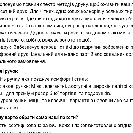
опонуємо повний спектр методів друку, щоб оживити ваш л
фсетний друк: Для чітких, однакових кольорів у великих ти
лексографія: Ідеально підходить для замовлень великих об
ампопечать: Створює сміливі, непрозорі малюнки, які чудов
ермотиснення: Додає елементи розкіші за допомогою метал
ів (золото, срібло, рожеве золото тощо).
V-друк: Забезпечує яскраві, стійкі до подряпин зображення
ифровий друк: Ідеальний для малих партій або складних к
ального замовлення.
лі ручок
іть ручку, яка поєднує комфорт і стиль:
трічкові ручки: М’які, елегантні, доступні в широкій палітр
ні для преміум-роздрібної торгівлі та подарунків.
нурові ручки: Міцні та класичні, варіанти з бавовни або си
истання.
му варто обрати саме наші пакети?
ість, сертифікована за ISO: Кожен пакет виготовлено згід
сті та сталого розвитку.