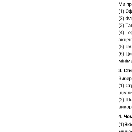
Ми пр
(1) О
(2) Ф
(3) Т
(4) Т
акцент
(5) U
(6) Ц
мінім
3. Сти
Вибер
(1) С
ідеаль
(2) Ш
викор
4. Чо
(1)Як
міцно