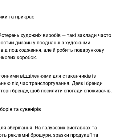
ики та прикрас
стерень художніх виробів — такі заклади часто
ростий дизайн у поєднанні з художніми
 від пошкодження, але й робить подарункову
нкових коробок.
тонними відділеннями для стаканчиків із
нню під час транспортування. Деякі бренди
орії бренду, щоб посилити спогади споживачів.
орів та сувенірів
для зберігання. На галузевих виставках та
ть рекламні брошури, зразки продукції та