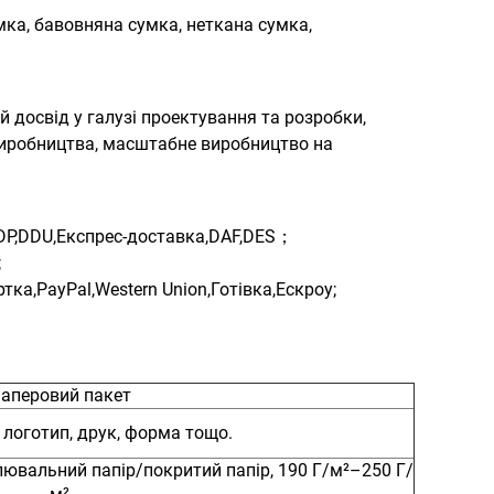
умка, бавовняна сумка, неткана сумка,
й досвід у галузі проектування та розробки,
виробництва, масштабне виробництво на
DDP,DDU,Експрес-доставка,DAF,DES；
;
ка,PayPal,Western Union,Готівка,Ескроу;
аперовий пакет
, логотип, друк, форма тощо.
лювальний папір/покритий папір, 190 Г/м²–250 Г/