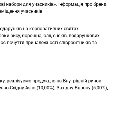
ові набори для учасників». Інформація про бренд
еміщення учасників.
подарунків на корпоративних святах
ки рису, борошна, олії, снеків, подарункових
нює почуття приналежності співробітників та
ку, реалізуємо продукцію на Внутрішній ринок
енно-Східну Азію (10,00%), Західну Європу (5,00%),