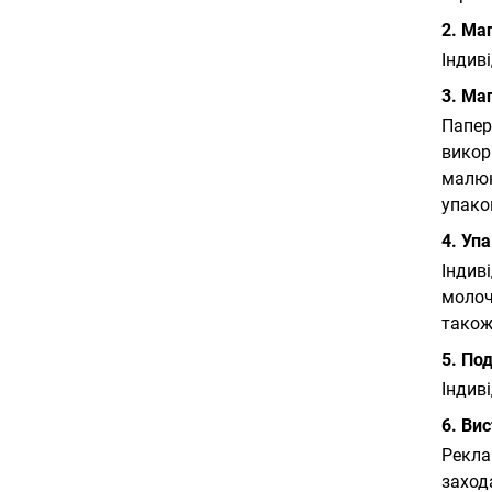
2. Ма
Індив
3. Ма
Папер
викор
малюн
упако
4. Уп
Індив
молоч
також
5. По
Індив
6. Ви
Рекла
заход