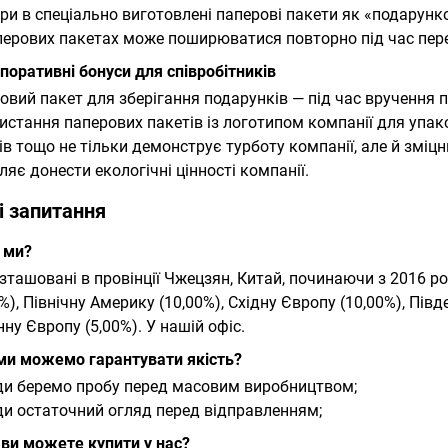
іри в спеціально виготовлені паперові пакети як «подарунк
перових пакетах може поширюватися повторно під час пер
рпоративні бонуси для співробітників
овий пакет для зберігання подарунків — під час вручення 
истання паперових пакетів із логотипом компанії для упаков
ів тощо не тільки демонструє турботу компанії, але й зміц
ляє донести екологічні цінності компанії.
і запитання
о ми?
зташовані в провінції Чжецзян, Китай, починаючи з 2016 ро
%), Північну Америку (10,00%), Східну
Європу (10,00%), Півд
нну Європу (5,00%). У нашій
офіс.
 ми можемо гарантувати якість?
и беремо пробу перед масовим виробництвом;
и остаточний огляд перед відправленням;
 ви можете купити у нас?