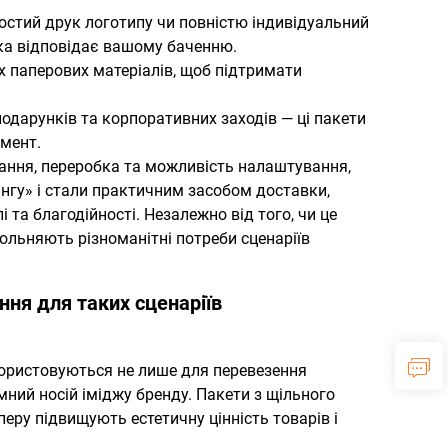
ростий друк логотипу чи повністю індивідуальний
ка відповідає вашому баченню.
х паперових матеріалів, щоб підтримати
подарунків та корпоративних заходів — ці пакети
мент.
ання, переробка та можливість налаштування,
нгу» і стали практичним засобом доставки,
 та благодійності. Незалежно від того, чи це
ольняють різноманітні потреби сценаріїв
ня для таких сценаріїв
користовуються не лише для перевезення
мний носій іміджу бренду. Пакети з щільного
ру підвищують естетичну цінність товарів і