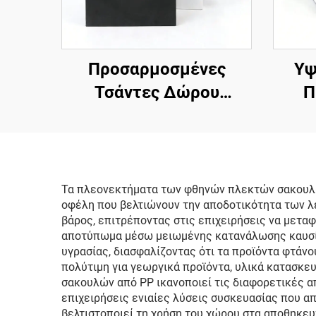
Προσαρμοσμένες
Υψ
Τσάντες Δώρου
Π
Λυξουριώδης
Χαρ
Συσκευασία Αρωμάτων
Χαρ
Μπουτίκ Μαύρη Μικρή
Κορδ
Χαρτίνη Τσάντα
Π
Τα πλεονεκτήματα των φθηνών πλεκτών σακουλών
οφέλη που βελτιώνουν την αποδοτικότητα των λ
Κοσμημάτων με Λαβές
Τσά
βάρος, επιτρέποντας στις επιχειρήσεις να μετα
αποτύπωμα μέσω μειωμένης κατανάλωσης καυσίμο
υγρασίας, διασφαλίζοντας ότι τα προϊόντα φτάνο
πολύτιμη για γεωργικά προϊόντα, υλικά κατασκε
σακουλών από PP ικανοποιεί τις διαφορετικές α
επιχειρήσεις ενιαίες λύσεις συσκευασίας που απ
βελτιστοποιεί τη χρήση του χώρου στα αποθηκευ