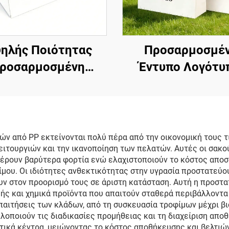
ηλής Ποιότητας
Προσαρμοσμέ
ροσαρμοσμένη
Έντυπο Λογότυ
τίνη Τσάντα από
Λυξουριώδης Υ
τόνι με Λαβή από
και Λευκή Χαρτ
όνι, για Μπουτίκ,
Τσάντα Ψώνισμ
ροσαρμοσμένες
Συσκευασία
 από PP εκτείνονται πολύ πέρα από την οικονομική τους τι
ειτουργιών και την ικανοποίηση των πελατών. Αυτές οι σακ
ντες Συσκευασίας
Κοσμημάτων κ
φέρουν βαρύτερα φορτία ενώ ελαχιστοποιούν το κόστος αποσ
Ρούχων και
Ρούχων
υ. Οι ιδιότητες ανθεκτικότητας στην υγρασία προστατεύου
υν στον προορισμό τους σε άριστη κατάσταση. Αυτή η προστα
Παπουτσιών
υής και χημικά προϊόντα που απαιτούν σταθερά περιβάλλον
παιτήσεις των κλάδων, από τη συσκευασία τροφίμων μέχρι β
λοποιούν τις διαδικασίες προμήθειας και τη διαχείριση απο
τικά κέντρα, μειώνοντας το κόστος αποθήκευσης και βελτιώ