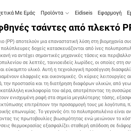
χετικά Με Εμάς
Προϊόντα
Eidiseis
Εφαρμογή
E
φθηνές τσάντες από πλεκτό P
 (PP) αποτελούν μια επαναστατική λύση στη βιομηχανία συσ
ι πολύπλευρες δοχείς κατασκευάζονται από ίνες πολυπροπυλε
κανή να αντέχει σημαντικές μηχανικές τάσεις και περιβαλλ
υλενίου σε λεπτές, ταινιοειδείς λωρίδες, οι οποίες στη συ
και εύκαμπτο υλικό. Αυτή η τεχνολογική προσέγγιση διασφαλ
ραμένουν ελαφριές και οικονομικές. Οι κύριες λειτουργίες
 την προστασία και τη διατήρηση διαφόρων υλικών, από γεω
 κατάλληλη κυκλοφορία του αέρα, αποτρέποντας τη συσσώρε
τουν ενισχυμένη ραφή στα σημεία μεγαλύτερης τάσης, εξασφ
εκτύπωσης επιτρέπουν την προσαρμογή τους με λογότυπα, πλη
ρικής επωνυμίας. Το γεγονός ότι το πολυπροπυλένιο είναι α
οντας τις πρωτοβουλίες βιωσιμότητας ενώ μειώνουν το κόστ
άνσεις θερμοκρασίας εξασφαλίζει σταθερή απόδοση σε διάφο