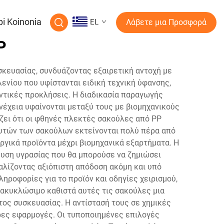
pi Koinonia
EL
Λάβετε μια Προσφορά
P
κευασίας, συνδυάζοντας εξαιρετική αντοχή με
νίου που υφίστανται ειδική τεχνική ύφανσης,
οντικές προκλήσεις. Η διαδικασία παραγωγής
νέχεια υφαίνονται μεταξύ τους με βιομηχανικούς
ίζει ότι οι φθηνές πλεκτές σακούλες από PP
 αυτών των σακούλων εκτείνονται πολύ πέρα από
ργικά προϊόντα μέχρι βιομηχανικά εξαρτήματα. Η
υση υγρασίας που θα μπορούσε να ζημιώσει
αλίζοντας αξιόπιστη απόδοση ακόμη και υπό
ροφορίες για το προϊόν και οδηγίες χειρισμού,
νακυκλώσιμο καθιστά αυτές τις σακούλες μια
ος συσκευασίας. Η αντίστασή τους σε χημικές
ρες εφαρμογές. Οι τυποποιημένες επιλογές