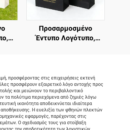
νο
Προσαρμοσμένο
πο,
Έντυπο Λογότυπο,
ψηλή
Λυξουριώδης Υψηλή
ίνη
και Λευκή Τσάντα
α,
Δώρου με Λαβή από
Κορδόνι,
μή, προσφέροντας στις επιχειρήσεις εκτενή
ούλες προσφέρουν εξαιρετικό λόγο αντοχής προς
αι
Προσαρμοσμένες
τολής και μειώνουν το περιβαλλοντικό
Τσάντες Ψώνισμα με
ν τα πολύτιμα περιεχόμενα από ζημιές λόγω
τευτική ικανότητα αποδεικνύεται ιδιαίτερα
Λογότυπα
τα αποθήκευσης. Η ευελιξία των φθηνών πλεκτών
ιομηχανικές εφαρμογές, παρέχοντας στις
θεμάτων. Ο σχεδιασμός τους για στοίβαξη
νοντας την αποδοτικότητα των λογιστικών