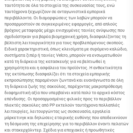
ταυτότητα σε όλα τα στοιχεία της συσκευασίας τους, ενώ
ταυτόχρονα ξεχωρίζουν σε ανταγωνιστικά εμπορικά
περιβάλλοντα. Οι διαμορφώσεις των λαβών μπορούν να
προσαρμοστούν σε συγκεκριμένες εφαρμογές, από απλούς
βρόχους μεταφοράς μέχρι ενισχυμένες ταινίες ανύψωσης που
σχεδιάστηκαν για βαρέα βιομηχανική χρήση, διασφαλίζοντας τη
βέλτιστη λειτουργικότητα για τους προβλεπόμενους σκοπούς.
Ειδικά χαρακτηριστικά, όπως κλεισίματα με συρόμενο καλώδιο,
συστήματα ζιπέρ ή ταινίες Velcro, μπορούν να ενσωματωθούν
κατά τη διάρκεια της κατασκευής για να βελτιωθεί η
χρησιμότητα και η ασφάλεια του προϊόντος. Η ανθεκτικότητα
της εκτύπωσης διασφαλίζει ότι τα στοιχεία εμπορικής
εκπροσώπησης παραμένουν ζωντανά και ευανάγνωστα σε όλη
τη διάρκεια ζωής της σακούλας, παρέχοντας μακροπρόθεσμη
διαφημιστική αξία που υπερβαίνει κατά πολύ το αρχικό κόστος
επένδυσης. Οι προσαρμοσμένες φιλικές προς το περιβάλλον
πλεκτές σακούλες από PP εκτελούν ταυτόχρονα πολλαπλές
λειτουργίες, λειτουργώντας ως συσκευασία, εργαλεία
μάρκετινγκ και δηλώσεις εταιρικής ευθύνης που αποδεικνύουν
τη δέσμευση της επιχείρησης για το περιβάλλον έναντι πελατών
και στακερχόλντερ. Σχέδια για εποχιακές ή προωθητικές