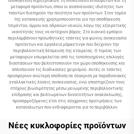
αποθήκευση δημητριακών, τη συσκευασία λιπασμάτων και τη
μεταφορά προϊόντων, όπου οι αναπνέουσες ιδιότητες των
τσαντών διατηρούν την ποιότητα των προϊόντων. Στον τομέα
της κατασκευής χρησιμοποιούνται για την αποθήκευση
τσιμέντου, άμμου και αδρανών υλικών, λόγω της εξαιρετικής
ικανότητάς τους να αντέχουν βάρος. Στο λιανικό εμπόριο
περιλαμβάνουν προωθητικές τσάντες για ψώνια, συσκευασία
προϊόντων και εργαλεία μάρκετινγκ που δείχνουν την
περιβαλλοντική δέσμευση της εταιρείας. Ο τομέας των
μεταφορών επωφελείται από τις τυποποιημένες επιλογές
διαστάσεων που βελτιστοποιούν τον χώρο αποθήκευσης και
απλοποιούν τις διαδικασίες χειρισμού. Αυτές οι τσάντες
προσφέρουν ανώτερη απόδοση σε σύγκριση με παραδοσιακές
εναλλακτικές λύσεις συσκευασίας, ενώ υποστηρίζουν τους
στόχους βιωσιμότητας μέσω μειωμένης περιβαλλοντικής
επίδρασης και βελτιωμένων δυνατοτήτων ανακύκλωσης,
προσαρμοζόμενες έτσι στις σύγχρονες προτιμήσεις των
καταναλωτών που ενδιαφέρονται για το περιβάλλον.
Νέες κυκλοφορίες προϊόντων