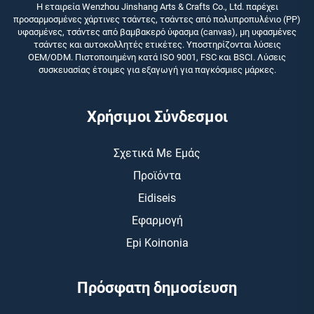
Η εταιρεία Wenzhou Jinshang Arts & Crafts Co., Ltd. παρέχει
προσαρμοσμένες χάρτινες τσάντες, τσάντες από πολυπροπυλένιο (PP)
υφασμένες, τσάντες από βαμβακερό ύφασμα (canvas), μη υφασμένες
τσάντες και αυτοκολλητές ετικέτες. Υποστηρίζονται λύσεις
OEM/ODM. Πιστοποιημένη κατά ISO 9001, FSC και BSCI. Λύσεις
συσκευασίας έτοιμες για εξαγωγή για παγκόσμιες μάρκες.
Χρήσιμοι Σύνδεσμοι
Σχετικά Με Εμάς
Προϊόντα
Eidiseis
Εφαρμογή
Epi Koinonia
Πρόσφατη δημοσίευση