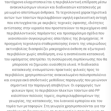
ταυτόχρονα ελαχιστοποιείται η περιβαλλοντική επίδραση μέσω
ανακυκλώσιμων υλικών και διαδικασιών κατασκευής με
μειωμένο αποτύπωμα άνθρακα. Τα τεχνολογικά χαρακτηριστικά
αυτών των τσαντών περιλαμβάνουν υψηλή εφελκυστική αντοχή
που επιτυγχάνεται με ακριβείς τεχνικές ύφανσης, ιδιότητες
αντίστασης στην υγρασία που προστατεύουν το περιεχόμενο από
περιβαλλοντικούς παράγοντες και προσαρμόσιμα σχέδια που
ικανοποιούν συγκεκριμένες απαιτήσεις της βιομηχανίας. Η
προηγμένη τεχνολογία σταθεροποίησης έναντι της υπεριώδους
ακτινοβολίας διασφαλίζει μακροχρόνια έκθεση σε εξωτερικό
περιβάλλον χωρίς αποδόμηση, ενώ η αναπνέουσα κατασκευή
του υφάσματος αποτρέπει τη συσσώρευση συμπύκνωσης που θα
μπορούσε να ζημιώσει ευαίσθητα υλικά. Η διαδικασία
κατασκευής ενσωματώνει πρακτικές φιλικές προς το
περιβάλλον, χρησιμοποιώντας ανακυκλωμένο πολυπροπυλένιο
και ενεργειακά αποδοτικές μεθόδους παραγωγής που μειώνουν
σημαντικά την παραγωγή αποβλήτων. Οι εφαρμογές των
φιλικών προς το περιβάλλον πλεκτών τσαντών από PP
καλύπτουν πολλούς τομείς, συμπεριλαμβανομένων της
γεωργίας, της κατασκευής, του λιανικού εμπορίου και του
τομέα των μεταφορών. Στη γεωργία χρησιμοποιούνται για την