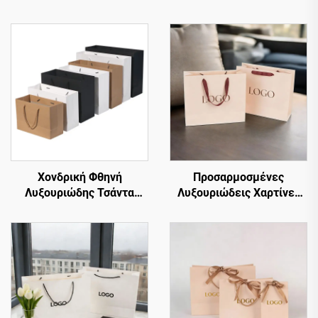
Χονδρική Φθηνή
Προσαρμοσμένες
Λυξουριώδης Τσάντα
Λυξουριώδεις Χαρτίνες
Ψώνισμα από Ματ Λευκό
Τσάντες Δώρου και
και Καφέ Χαρτί Kraft με
Ψώνισμα για Ρούχα, με το
Έντυπο Λογότυπο
Δικό Σας Λογότυπο