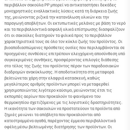
περιβάλλον σακούλα PP μπορεί να αντικαταστήσει δεκάδες
μονοχρηστικές εναλλακτικές λύσεις κατά τη διάρκεια ζωής
της, μειώνοντας ριζικά την κατανάλωση υλικών και την
παραγωγή αποβλήτων. Οι εκτυπωτικές μελάνες με βάση το νερό
και τα περιβαλλοντικά ασφαλή υλικά επίστρωσης διασφαλίζουν
ότι οι σακούλες διατηρούν τα φιλικά προς το περιβάλλον
χαρακτηριστικά τους σε όλο τον κύκλο ζωής του προϊόντος. Οι
βιοαποδιασπώμενες πρόσθετες ουσίες που περιλαμβάνονται σε
προηγμένες συνθέσεις επιτρέπουν ελεγχόμενη αποσύνθεση υπό
συγκεκριμένες συνθήκες, προσφέροντας επιλογές διάθεσης
στο τέλος της ζωής του προϊόντος πέραν των παραδοσιακών
διαδρομών ανακύκλωσης. Η αποδοτικότητα στη μεταφορά
βελτιώνεται χάρη στην ελαφριά κατασκευή, καθώς
μεγαλύτερος αριθμός προϊόντων μπορεί να μεταφερθεί
χρησιμοποιώντας λιγότερο καύσιμο, μειώνοντας έτσι τις
εκπομπές αερίων που προκαλούν το φαινόμενο του
θερμοκηπίου σχετιζόμενες με τις λογιστικές δραστηριότητες.
Η ικανότητα των σακουλών να προστατεύουν τα προϊόντα από
ζημιές μειώνει τα απόβλητα που προκαλούνται από
κατεστραμμένα αγαθά, παρέχοντας έμμεσα περιβαλλοντικά
οφέλη μέσω βελτιωμένης διατήρησης των προϊόντων. Οι