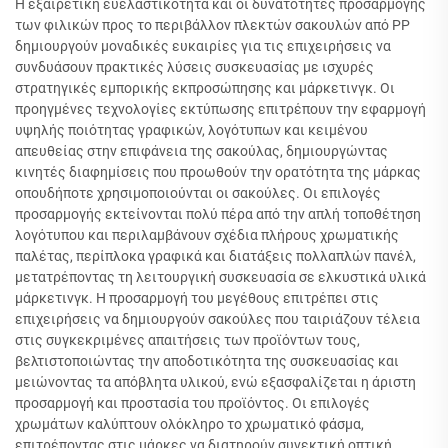
Η εξαιρετική ευελαστικότητα και οι δυνατότητες προσαρμογής
των φιλικών προς το περιβάλλον πλεκτών σακουλών από PP
δημιουργούν μοναδικές ευκαιρίες για τις επιχειρήσεις να
συνδυάσουν πρακτικές λύσεις συσκευασίας με ισχυρές
στρατηγικές εμπορικής εκπροσώπησης και μάρκετινγκ. Οι
προηγμένες τεχνολογίες εκτύπωσης επιτρέπουν την εφαρμογή
υψηλής ποιότητας γραφικών, λογότυπων και κειμένου
απευθείας στην επιφάνεια της σακούλας, δημιουργώντας
κινητές διαφημίσεις που προωθούν την ορατότητα της μάρκας
οπουδήποτε χρησιμοποιούνται οι σακούλες. Οι επιλογές
προσαρμογής εκτείνονται πολύ πέρα από την απλή τοποθέτηση
λογότυπου και περιλαμβάνουν σχέδια πλήρους χρωματικής
παλέτας, περίπλοκα γραφικά και διατάξεις πολλαπλών πανέλ,
μετατρέποντας τη λειτουργική συσκευασία σε ελκυστικά υλικά
μάρκετινγκ. Η προσαρμογή του μεγέθους επιτρέπει στις
επιχειρήσεις να δημιουργούν σακούλες που ταιριάζουν τέλεια
στις συγκεκριμένες απαιτήσεις των προϊόντων τους,
βελτιστοποιώντας την αποδοτικότητα της συσκευασίας και
μειώνοντας τα απόβλητα υλικού, ενώ εξασφαλίζεται η άριστη
προσαρμογή και προστασία του προϊόντος. Οι επιλογές
χρωμάτων καλύπτουν ολόκληρο το χρωματικό φάσμα,
επιτρέποντας στις μάρκες να διατηρούν συνεκτική οπτική