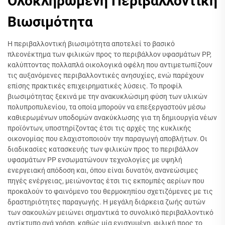
Ολοκληρωμένη Περιβαλλοντική
Βιωσιμότητα
Η περιβαλλοντική βιωσιμότητα αποτελεί το βασικό
πλεονέκτημα των φιλικών προς το περιβάλλον υφασμάτων PP,
καλύπτοντας πολλαπλά οικολογικά οφέλη που αντιμετωπίζουν
τις αυξανόμενες περιβαλλοντικές ανησυχίες, ενώ παρέχουν
επίσης πρακτικές επιχειρηματικές λύσεις. Το προφίλ
βιωσιμότητας ξεκινά με την ανακυκλώσιμη φύση των υλικών
πολυπροπυλενίου, τα οποία μπορούν να επεξεργαστούν μέσω
καθιερωμένων υποδομών ανακύκλωσης για τη δημιουργία νέων
προϊόντων, υποστηρίζοντας έτσι τις αρχές της κυκλικής
οικονομίας που ελαχιστοποιούν την παραγωγή αποβλήτων. Οι
διαδικασίες κατασκευής των φιλικών προς το περιβάλλον
υφασμάτων PP ενσωματώνουν τεχνολογίες με υψηλή
ενεργειακή απόδοση και, όπου είναι δυνατόν, ανανεώσιμες
πηγές ενέργειας, μειώνοντας έτσι τις εκπομπές αερίων που
προκαλούν το φαινόμενο του θερμοκηπίου σχετιζόμενες με τις
δραστηριότητες παραγωγής. Η μεγάλη διάρκεια ζωής αυτών
των σακουλών μειώνει σημαντικά το συνολικό περιβαλλοντικό
αντίκτυπο ανά χρήση, καθώς μία ενισχυμένη, φιλική προς το