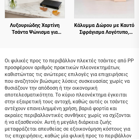
Λυξουριώδης Χαρτίνη
Κάλυμμα Δώρου με Καυτό
Τσάντα Ψώνισμα για
Σφράγισμα Λογότυπο,
Ρούχα, Προσαρμοσμένο
Συσκευασία Ρούχων,
Λογότυπο, Λαβή Tote,
Χαρτίνη Τσάντα Ψώνισμα,
Επίσημη Χαρτίνη Τσάντα
Κορδόνι, Κρίκοι,
Δώρου, Τσάντα Μπουτίκ,
Πολυτελής Βιτρίνα,
Οι φιλικές προς το περιβάλλον πλεκτές τσάντες από PP
Υψηλής Ποιότητας,
Προσαρμοσμένες
προσφέρουν αριθμός πρακτικών πλεονεκτημάτων,
Οικολογική
Χαρτίνες Τσάντες
καθιστώντας τις ανώτερες επιλογές για επιχειρήσεις
Προσαρμοσμένη Χαρτίνη
που αναζητούν βιώσιμες λύσεις συσκευασίας χωρίς να
Τσάντα
θυσιάζουν την απόδοση ή την οικονομική
αποτελεσματικότητα. Το κύριο πλεονέκτημα έγκειται
στην εξαιρετική τους αντοχή, καθώς αυτές οι τσάντες
αντέχουν επανειλημμένη χρήση, βαριά φορτία και
ακραίες περιβαλλοντικές συνθήκες χωρίς να σχίζονται
ή να εξασθενούν. Αυτή η μεγάλη διάρκεια ζωής
μεταφράζεται απευθείας σε εξοικονόμηση κόστους για
τις επιχειρήσεις, καθώς μία φιλική προς το περιβάλλον