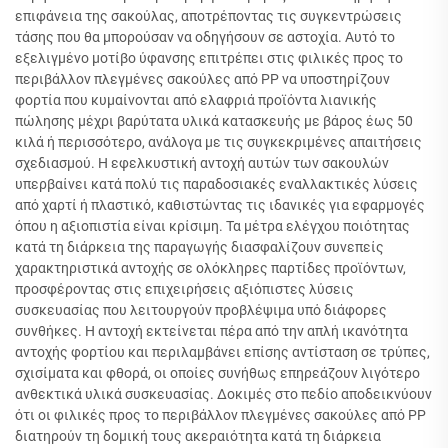
επιφάνεια της σακούλας, αποτρέποντας τις συγκεντρώσεις
τάσης που θα μπορούσαν να οδηγήσουν σε αστοχία. Αυτό το
εξελιγμένο μοτίβο ύφανσης επιτρέπει στις φιλικές προς το
περιβάλλον πλεγμένες σακούλες από PP να υποστηρίζουν
φορτία που κυμαίνονται από ελαφριά προϊόντα λιανικής
πώλησης μέχρι βαρύτατα υλικά κατασκευής με βάρος έως 50
κιλά ή περισσότερο, ανάλογα με τις συγκεκριμένες απαιτήσεις
σχεδιασμού. Η εφελκυστική αντοχή αυτών των σακουλών
υπερβαίνει κατά πολύ τις παραδοσιακές εναλλακτικές λύσεις
από χαρτί ή πλαστικό, καθιστώντας τις ιδανικές για εφαρμογές
όπου η αξιοπιστία είναι κρίσιμη. Τα μέτρα ελέγχου ποιότητας
κατά τη διάρκεια της παραγωγής διασφαλίζουν συνεπείς
χαρακτηριστικά αντοχής σε ολόκληρες παρτίδες προϊόντων,
προσφέροντας στις επιχειρήσεις αξιόπιστες λύσεις
συσκευασίας που λειτουργούν προβλέψιμα υπό διάφορες
συνθήκες. Η αντοχή εκτείνεται πέρα από την απλή ικανότητα
αντοχής φορτίου και περιλαμβάνει επίσης αντίσταση σε τρύπες,
σχισίματα και φθορά, οι οποίες συνήθως επηρεάζουν λιγότερο
ανθεκτικά υλικά συσκευασίας. Δοκιμές στο πεδίο αποδεικνύουν
ότι οι φιλικές προς το περιβάλλον πλεγμένες σακούλες από PP
διατηρούν τη δομική τους ακεραιότητα κατά τη διάρκεια