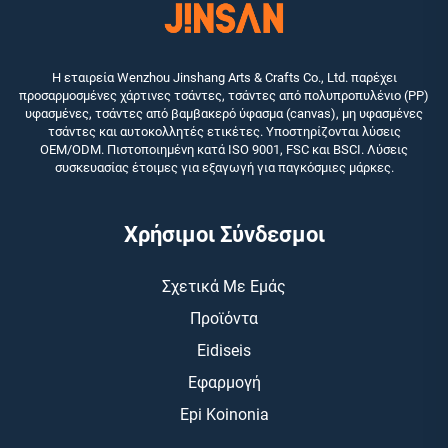
Η εταιρεία Wenzhou Jinshang Arts & Crafts Co., Ltd. παρέχει
προσαρμοσμένες χάρτινες τσάντες, τσάντες από πολυπροπυλένιο (PP)
υφασμένες, τσάντες από βαμβακερό ύφασμα (canvas), μη υφασμένες
τσάντες και αυτοκολλητές ετικέτες. Υποστηρίζονται λύσεις
OEM/ODM. Πιστοποιημένη κατά ISO 9001, FSC και BSCI. Λύσεις
συσκευασίας έτοιμες για εξαγωγή για παγκόσμιες μάρκες.
Χρήσιμοι Σύνδεσμοι
Σχετικά Με Εμάς
Προϊόντα
Eidiseis
Εφαρμογή
Epi Koinonia