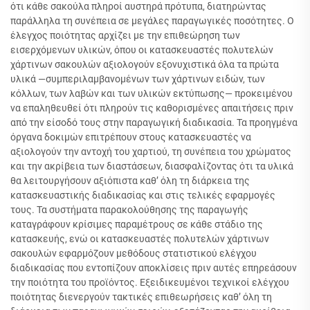
ότι κάθε σακούλα πληροί αυστηρά πρότυπα, διατηρώντας
παράλληλα τη συνέπεια σε μεγάλες παραγωγικές ποσότητες. Ο
έλεγχος ποιότητας αρχίζει με την επιθεώρηση των
εισερχόμενων υλικών, όπου οι κατασκευαστές πολυτελών
χάρτινων σακουλών αξιολογούν εξονυχιστικά όλα τα πρώτα
υλικά —συμπεριλαμβανομένων των χάρτινων ειδών, των
κόλλων, των λαβών και των υλικών εκτύπωσης— προκειμένου
να επαληθευθεί ότι πληρούν τις καθορισμένες απαιτήσεις πριν
από την είσοδό τους στην παραγωγική διαδικασία. Τα προηγμένα
όργανα δοκιμών επιτρέπουν στους κατασκευαστές να
αξιολογούν την αντοχή του χαρτιού, τη συνέπεια του χρώματος
και την ακρίβεια των διαστάσεων, διασφαλίζοντας ότι τα υλικά
θα λειτουργήσουν αξιόπιστα καθ’ όλη τη διάρκεια της
κατασκευαστικής διαδικασίας και στις τελικές εφαρμογές
τους. Τα συστήματα παρακολούθησης της παραγωγής
καταγράφουν κρίσιμες παραμέτρους σε κάθε στάδιο της
κατασκευής, ενώ οι κατασκευαστές πολυτελών χάρτινων
σακουλών εφαρμόζουν μεθόδους στατιστικού ελέγχου
διαδικασίας που εντοπίζουν αποκλίσεις πριν αυτές επηρεάσουν
την ποιότητα του προϊόντος. Εξειδικευμένοι τεχνικοί ελέγχου
ποιότητας διενεργούν τακτικές επιθεωρήσεις καθ’ όλη τη