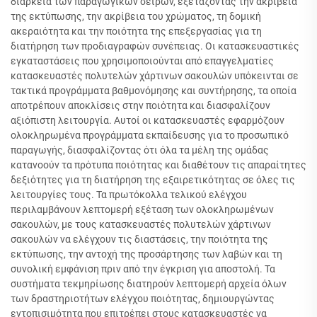
διάρκεια των παραγωγικών σειρών, εξετάζοντας την ακρίβεια
της εκτύπωσης, την ακρίβεια του χρώματος, τη δομική
ακεραιότητα και την ποιότητα της επεξεργασίας για τη
διατήρηση των προδιαγραφών συνέπειας. Οι κατασκευαστικές
εγκαταστάσεις που χρησιμοποιούνται από επαγγελματίες
κατασκευαστές πολυτελών χάρτινων σακουλών υπόκεινται σε
τακτικά προγράμματα βαθμονόμησης και συντήρησης, τα οποία
αποτρέπουν αποκλίσεις στην ποιότητα και διασφαλίζουν
αξιόπιστη λειτουργία. Αυτοί οι κατασκευαστές εφαρμόζουν
ολοκληρωμένα προγράμματα εκπαίδευσης για το προσωπικό
παραγωγής, διασφαλίζοντας ότι όλα τα μέλη της ομάδας
κατανοούν τα πρότυπα ποιότητας και διαθέτουν τις απαραίτητες
δεξιότητες για τη διατήρηση της εξαιρετικότητας σε όλες τις
λειτουργίες τους. Τα πρωτόκολλα τελικού ελέγχου
περιλαμβάνουν λεπτομερή εξέταση των ολοκληρωμένων
σακουλών, με τους κατασκευαστές πολυτελών χάρτινων
σακουλών να ελέγχουν τις διαστάσεις, την ποιότητα της
εκτύπωσης, την αντοχή της προσάρτησης των λαβών και τη
συνολική εμφάνιση πριν από την έγκριση για αποστολή. Τα
συστήματα τεκμηρίωσης διατηρούν λεπτομερή αρχεία όλων
των δραστηριοτήτων ελέγχου ποιότητας, δημιουργώντας
εντοπισιμότητα που επιτρέπει στους κατασκευαστές να