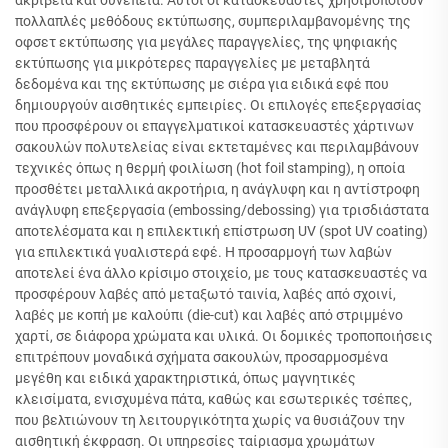
ακρίβεια και συνέπεια. Αυτοί οι κατασκευαστές χρησιμοποιούν
πολλαπλές μεθόδους εκτύπωσης, συμπεριλαμβανομένης της
οφσετ εκτύπωσης για μεγάλες παραγγελίες, της ψηφιακής
εκτύπωσης για μικρότερες παραγγελίες με μεταβλητά
δεδομένα και της εκτύπωσης με σιέρα για ειδικά εφέ που
δημιουργούν αισθητικές εμπειρίες. Οι επιλογές επεξεργασίας
που προσφέρουν οι επαγγελματικοί κατασκευαστές χάρτινων
σακουλών πολυτελείας είναι εκτεταμένες και περιλαμβάνουν
τεχνικές όπως η θερμή φοιλίωση (hot foil stamping), η οποία
προσθέτει μεταλλικά ακροτήρια, η ανάγλυφη και η αντίστροφη
ανάγλυφη επεξεργασία (embossing/debossing) για τρισδιάστατα
αποτελέσματα και η επιλεκτική επίστρωση UV (spot UV coating)
για επιλεκτικά γυαλιστερά εφέ. Η προσαρμογή των λαβών
αποτελεί ένα άλλο κρίσιμο στοιχείο, με τους κατασκευαστές να
προσφέρουν λαβές από μεταξωτό ταινία, λαβές από σχοινί,
λαβές με κοπή με καλούπι (die-cut) και λαβές από στριμμένο
χαρτί, σε διάφορα χρώματα και υλικά. Οι δομικές τροποποιήσεις
επιτρέπουν μοναδικά σχήματα σακουλών, προσαρμοσμένα
μεγέθη και ειδικά χαρακτηριστικά, όπως μαγνητικές
κλεισίματα, ενισχυμένα πάτα, καθώς και εσωτερικές τσέπες,
που βελτιώνουν τη λειτουργικότητα χωρίς να θυσιάζουν την
αισθητική έκφραση. Οι υπηρεσίες ταίριασμα χρωμάτων