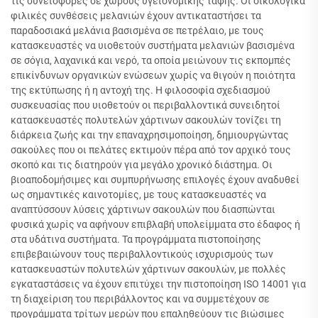
τις συνεισφορές σε χώρους υγειονομικής ταφής. Οι οικολογικά
φιλικές συνθέσεις μελανιών έχουν αντικαταστήσει τα
παραδοσιακά μελάνια βασισμένα σε πετρέλαιο, με τους
κατασκευαστές να υιοθετούν συστήματα μελανιών βασισμένα
σε σόγια, λαχανικά και νερό, τα οποία μειώνουν τις εκπομπές
επικίνδυνων οργανικών ενώσεων χωρίς να θιγούν η ποιότητα
της εκτύπωσης ή η αντοχή της. Η φιλοσοφία σχεδιασμού
συσκευασίας που υιοθετούν οι περιβαλλοντικά συνειδητοί
κατασκευαστές πολυτελών χάρτινων σακουλών τονίζει τη
διάρκεια ζωής και την επαναχρησιμοποίηση, δημιουργώντας
σακούλες που οι πελάτες εκτιμούν πέρα από τον αρχικό τους
σκοπό και τις διατηρούν για μεγάλο χρονικό διάστημα. Οι
βιοαποδομήσιμες και συμπυρήνωσης επιλογές έχουν αναδυθεί
ως σημαντικές καινοτομίες, με τους κατασκευαστές να
αναπτύσσουν λύσεις χάρτινων σακουλών που διασπώνται
φυσικά χωρίς να αφήνουν επιβλαβή υπολείμματα στο έδαφος ή
στα υδάτινα συστήματα. Τα προγράμματα πιστοποίησης
επιβεβαιώνουν τους περιβαλλοντικούς ισχυρισμούς των
κατασκευαστών πολυτελών χάρτινων σακουλών, με πολλές
εγκαταστάσεις να έχουν επιτύχει την πιστοποίηση ISO 14001 για
τη διαχείριση του περιβάλλοντος και να συμμετέχουν σε
προγράμματα τρίτων μερών που επαληθεύουν τις βιώσιμες