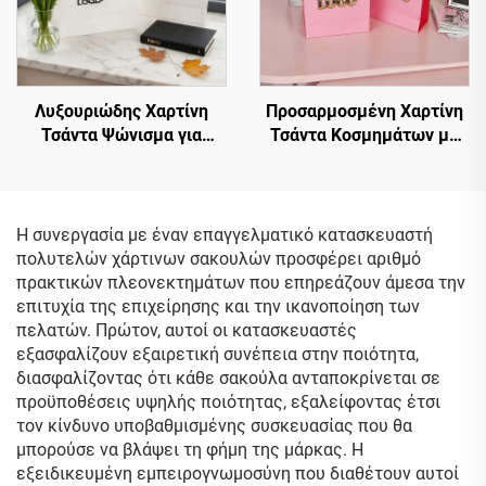
Λυξουριώδης Χαρτίνη
Προσαρμοσμένη Χαρτίνη
Τσάντα Ψώνισμα για
Τσάντα Κοσμημάτων με
Ρούχα, Προσαρμοσμένο
Λαβή Οπής και Ανάγλυφο
Λογότυπο, Λαβή Tote,
Λογότυπο Καυτού
Επίσημη Χαρτίνη Τσάντα
Σφραγίσματος, Πολυτελής
Δώρου, Τσάντα Μπουτίκ,
Χαρτίνη Τσάντα Ψώνισμα
Η συνεργασία με έναν επαγγελματικό κατασκευαστή
Υψηλής Ποιότητας,
πολυτελών χάρτινων σακουλών προσφέρει αριθμό
Οικολογική
πρακτικών πλεονεκτημάτων που επηρεάζουν άμεσα την
Προσαρμοσμένη Χαρτίνη
επιτυχία της επιχείρησης και την ικανοποίηση των
Τσάντα
πελατών. Πρώτον, αυτοί οι κατασκευαστές
εξασφαλίζουν εξαιρετική συνέπεια στην ποιότητα,
διασφαλίζοντας ότι κάθε σακούλα ανταποκρίνεται σε
προϋποθέσεις υψηλής ποιότητας, εξαλείφοντας έτσι
τον κίνδυνο υποβαθμισμένης συσκευασίας που θα
μπορούσε να βλάψει τη φήμη της μάρκας. Η
εξειδικευμένη εμπειρογνωμοσύνη που διαθέτουν αυτοί