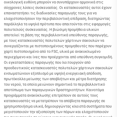
οικολογική ευθύνη μπορούν να συνυπάρχουν αρμονικά στις
σύγχρονες λύσεις συσκευασίας. Οι κατασκευαστές αυτοί έχουν
επαναστατήσει τις διαδικασίες παραγωγής τους για να
ελαχιστοποιήσουν την περιβαλλοντική επίδραση, διατηρώντας
παράλληλα τα υψηλά πρότυπα που απαιτούνται στις εφαρμογές
πολυτελούς συσκευασίας. Η βιώσιμη προμήθεια υλικών
αποτελεί τη βάση της περιβαλλοντικά υπεύθυνης παραγωγής,
με τους κατασκευαστές πολυτελών χάρτινων σακουλών να
συνεργάζονται με πιστοποιημένους προμηθευτές που παρέχουν
χαρτί πιστοποιημένο από το FSC, υλικά με ανακυκλωμένο
περιεχόμενο και ίνες που προέρχονται από υπεύθυνη συγκομιδή.
Οι εγκαταστάσεις παραγωγής που λειτουργούν από
προοδευτικούς κατασκευαστές πολυτελών χάρτινων σακουλών
ενσωματώνουν εξοπλισμό με υψηλή ενεργειακή απόδοση,
πρωτόκολλα μείωσης των αποβλήτων και μέτρα διατήρησης
του νερού, τα οποία μειώνουν σημαντικά το περιβαλλοντικό
αποτύπωμα των παραγωγικών δραστηριοτήτων. Καινοτόμα
προγράμματα ανακύκλωσης επιτρέπουν σε αυτούς τους
κατασκευαστές να μετατρέπουν τα απόβλητα παραγωγής σε
χρησιμοποιήσιμα υλικά, δημιουργώντας κλειστά συστήματα που
μεγιστοποιούν την αξιοποίηση των πόρων και ελαχιστοποιούν