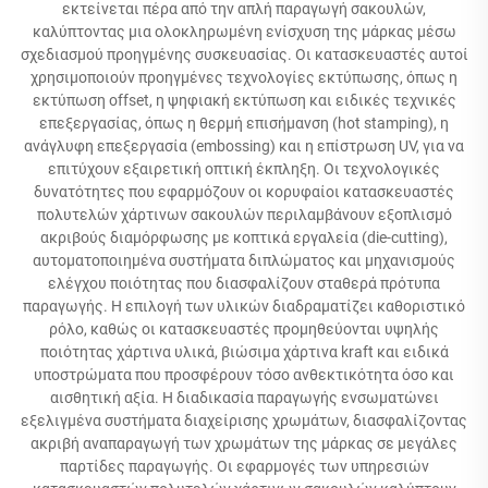
εκτείνεται πέρα από την απλή παραγωγή σακουλών,
καλύπτοντας μια ολοκληρωμένη ενίσχυση της μάρκας μέσω
σχεδιασμού προηγμένης συσκευασίας. Οι κατασκευαστές αυτοί
χρησιμοποιούν προηγμένες τεχνολογίες εκτύπωσης, όπως η
εκτύπωση offset, η ψηφιακή εκτύπωση και ειδικές τεχνικές
επεξεργασίας, όπως η θερμή επισήμανση (hot stamping), η
ανάγλυφη επεξεργασία (embossing) και η επίστρωση UV, για να
επιτύχουν εξαιρετική οπτική έκπληξη. Οι τεχνολογικές
δυνατότητες που εφαρμόζουν οι κορυφαίοι κατασκευαστές
πολυτελών χάρτινων σακουλών περιλαμβάνουν εξοπλισμό
ακριβούς διαμόρφωσης με κοπτικά εργαλεία (die-cutting),
αυτοματοποιημένα συστήματα διπλώματος και μηχανισμούς
ελέγχου ποιότητας που διασφαλίζουν σταθερά πρότυπα
παραγωγής. Η επιλογή των υλικών διαδραματίζει καθοριστικό
ρόλο, καθώς οι κατασκευαστές προμηθεύονται υψηλής
ποιότητας χάρτινα υλικά, βιώσιμα χάρτινα kraft και ειδικά
υποστρώματα που προσφέρουν τόσο ανθεκτικότητα όσο και
αισθητική αξία. Η διαδικασία παραγωγής ενσωματώνει
εξελιγμένα συστήματα διαχείρισης χρωμάτων, διασφαλίζοντας
ακριβή αναπαραγωγή των χρωμάτων της μάρκας σε μεγάλες
παρτίδες παραγωγής. Οι εφαρμογές των υπηρεσιών