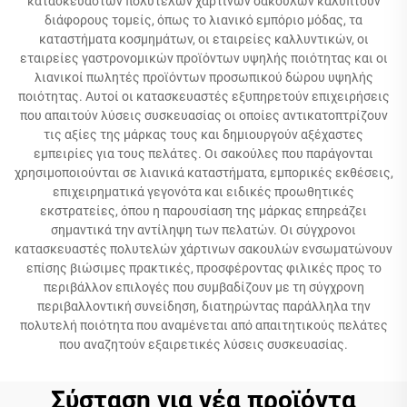
κατασκευαστών πολυτελών χάρτινων σακουλών καλύπτουν
διάφορους τομείς, όπως το λιανικό εμπόριο μόδας, τα
καταστήματα κοσμημάτων, οι εταιρείες καλλυντικών, οι
εταιρείες γαστρονομικών προϊόντων υψηλής ποιότητας και οι
λιανικοί πωλητές προϊόντων προσωπικού δώρου υψηλής
ποιότητας. Αυτοί οι κατασκευαστές εξυπηρετούν επιχειρήσεις
που απαιτούν λύσεις συσκευασίας οι οποίες αντικατοπτρίζουν
τις αξίες της μάρκας τους και δημιουργούν αξέχαστες
εμπειρίες για τους πελάτες. Οι σακούλες που παράγονται
χρησιμοποιούνται σε λιανικά καταστήματα, εμπορικές εκθέσεις,
επιχειρηματικά γεγονότα και ειδικές προωθητικές
εκστρατείες, όπου η παρουσίαση της μάρκας επηρεάζει
σημαντικά την αντίληψη των πελατών. Οι σύγχρονοι
κατασκευαστές πολυτελών χάρτινων σακουλών ενσωματώνουν
επίσης βιώσιμες πρακτικές, προσφέροντας φιλικές προς το
περιβάλλον επιλογές που συμβαδίζουν με τη σύγχρονη
περιβαλλοντική συνείδηση, διατηρώντας παράλληλα την
πολυτελή ποιότητα που αναμένεται από απαιτητικούς πελάτες
που αναζητούν εξαιρετικές λύσεις συσκευασίας.
Σύσταση για νέα προϊόντα