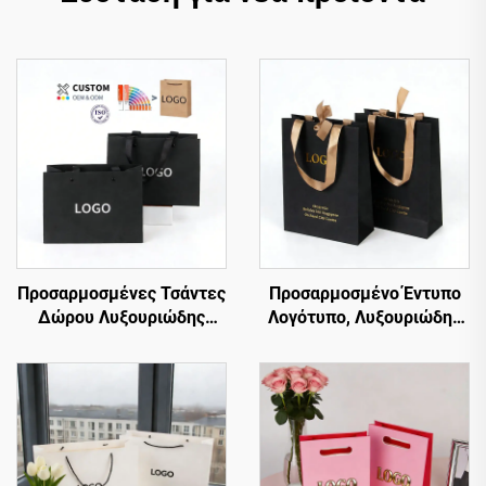
Προσαρμοσμένες Τσάντες
Προσαρμοσμένο Έντυπο
Δώρου Λυξουριώδης
Λογότυπο, Λυξουριώδης
Συσκευασία Αρωμάτων
Υψηλή και Λευκή Τσάντα
Μπουτίκ Μαύρη Μικρή
Δώρου με Λαβή από
Χαρτίνη Τσάντα
Κορδόνι,
Κοσμημάτων με Λαβές
Προσαρμοσμένες Τσάντες
Ψώνισμα με Λογότυπα