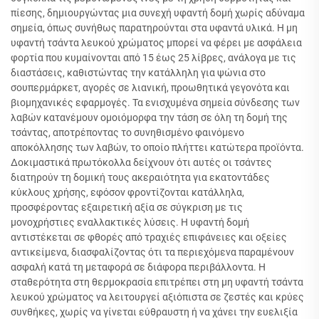
πίεσης, δημιουργώντας μια συνεχή υφαντή δομή χωρίς αδύναμα
σημεία, όπως συνήθως παρατηρούνται στα υφαντά υλικά. Η μη
υφαντή τσάντα λευκού χρώματος μπορεί να φέρει με ασφάλεια
φορτία που κυμαίνονται από 15 έως 25 λίβρες, ανάλογα με τις
διαστάσεις, καθιστώντας την κατάλληλη για ψώνια στο
σουπερμάρκετ, αγορές σε λιανική, προωθητικά γεγονότα και
βιομηχανικές εφαρμογές. Τα ενισχυμένα σημεία σύνδεσης των
λαβών κατανέμουν ομοιόμορφα την τάση σε όλη τη δομή της
τσάντας, αποτρέποντας το συνηθισμένο φαινόμενο
αποκόλλησης των λαβών, το οποίο πλήττει κατώτερα προϊόντα.
Δοκιμαστικά πρωτόκολλα δείχνουν ότι αυτές οι τσάντες
διατηρούν τη δομική τους ακεραιότητα για εκατοντάδες
κύκλους χρήσης, εφόσον φροντίζονται κατάλληλα,
προσφέροντας εξαιρετική αξία σε σύγκριση με τις
μονοχρήστιες εναλλακτικές λύσεις. Η υφαντή δομή
αντιστέκεται σε φθορές από τραχιές επιφάνειες και οξείες
αντικείμενα, διασφαλίζοντας ότι τα περιεχόμενα παραμένουν
ασφαλή κατά τη μεταφορά σε διάφορα περιβάλλοντα. Η
σταθερότητα στη θερμοκρασία επιτρέπει στη μη υφαντή τσάντα
λευκού χρώματος να λειτουργεί αξιόπιστα σε ζεστές και κρύες
συνθήκες, χωρίς να γίνεται εύθραυστη ή να χάνει την ευελιξία