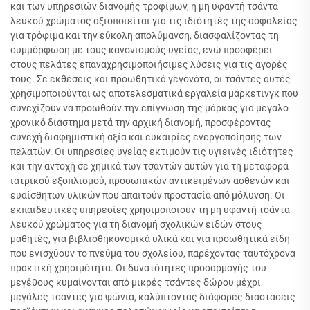
και των υπηρεσιών διανομής τροφίμων, η μη υφαντή τσάντα
λευκού χρώματος αξιοποιείται για τις ιδιότητές της ασφαλείας
για τρόφιμα και την εύκολη απολύμανση, διασφαλίζοντας τη
συμμόρφωση με τους κανονισμούς υγείας, ενώ προσφέρει
στους πελάτες επαναχρησιμοποιήσιμες λύσεις για τις αγορές
τους. Σε εκθέσεις και προωθητικά γεγονότα, οι τσάντες αυτές
χρησιμοποιούνται ως αποτελεσματικά εργαλεία μάρκετινγκ που
συνεχίζουν να προωθούν την επίγνωση της μάρκας για μεγάλο
χρονικό διάστημα μετά την αρχική διανομή, προσφέροντας
συνεχή διαφημιστική αξία και ευκαιρίες ενεργοποίησης των
πελατών. Οι υπηρεσίες υγείας εκτιμούν τις υγιεινές ιδιότητες
και την αντοχή σε χημικά των τσαντών αυτών για τη μεταφορά
ιατρικού εξοπλισμού, προσωπικών αντικειμένων ασθενών και
ευαίσθητων υλικών που απαιτούν προστασία από μόλυνση. Οι
εκπαιδευτικές υπηρεσίες χρησιμοποιούν τη μη υφαντή τσάντα
λευκού χρώματος για τη διανομή σχολικών ειδών στους
μαθητές, για βιβλιοθηκονομικά υλικά και για προωθητικά είδη
που ενισχύουν το πνεύμα του σχολείου, παρέχοντας ταυτόχρονα
πρακτική χρησιμότητα. Οι δυνατότητες προσαρμογής του
μεγέθους κυμαίνονται από μικρές τσάντες δώρου μέχρι
μεγάλες τσάντες για ψώνια, καλύπτοντας διάφορες διαστάσεις