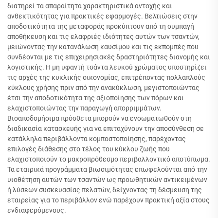
διατηρεί τα απαραίτητα χαρακτηριστικά αντοχής και
ανθεκτικότητας για πρακτικές εφαρμογές. Βελτιώσεις στην
αποδοτικότητα της μεταφοράς προκύπτουν από τη συμπαγή
αποθήκευση και τις ελαφριές ιδιότητες αυτών των τσαντών,
μειώνοντας την κατανάλωση καυσίμου και τις εκπομπές που
συνδέονται με τις επιχειρησιακές δραστηριότητες διανομής και
λογιστικής. Η μη υφαντή τσάντα λευκού χρώματος υποστηρίζει
τις αρχές της κυκλικής οικονομίας, επιτρέποντας πολλαπλούς
κύκλους χρήσης πριν από την ανακύκλωση, μεγιστοποιώντας
έτσι την αποδοτικότητα της αξιοποίησης των πόρων και
ελαχιστοποιώντας την παραγωγή απορριμμάτων.
Βιοαποδομήσιμα πρόσθετα μπορούν να ενσωματωθούν στη
διαδικασία κατασκευής για να επιταχύνουν την αποσύνθεση σε
κατάλληλα περιβάλλοντα κομποστοποίησης, παρέχοντας
επιλογές διάθεσης στο τέλος του κύκλου ζωής που
ελαχιστοποιούν το μακροπρόθεσμο περιβαλλοντικό αποτύπωμα.
Τα εταιρικά προγράμματα βιωσιμότητας επωφελούνται από την
υιοθέτηση αυτών των τσαντών ως προωθητικών αντικειμένων
ή λύσεων συσκευασίας πελατών, δείχνοντας τη δέσμευση της
εταιρείας για το περιβάλλον ενώ παρέχουν πρακτική αξία στους
ενδιαφερόμενους.