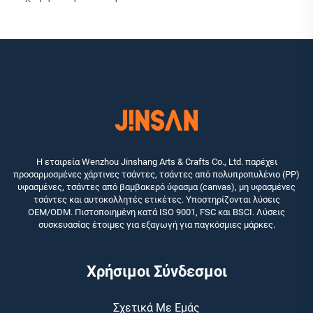
Η εταιρεία Wenzhou Jinshang Arts & Crafts Co., Ltd. παρέχει
προσαρμοσμένες χάρτινες τσάντες, τσάντες από πολυπροπυλένιο (PP)
υφασμένες, τσάντες από βαμβακερό ύφασμα (canvas), μη υφασμένες
τσάντες και αυτοκολλητές ετικέτες. Υποστηρίζονται λύσεις
OEM/ODM. Πιστοποιημένη κατά ISO 9001, FSC και BSCI. Λύσεις
συσκευασίας έτοιμες για εξαγωγή για παγκόσμιες μάρκες.
Χρήσιμοι Σύνδεσμοι
Σχετικά Με Εμάς