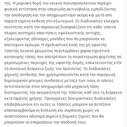
της. Η μοριακή δομή του υλικού πολυπροπυλενίου παρέχει
φυσική αντίσταση στην υπεριώδη ακτινοβολία, εμποδίζοντας
την αποδόμηση και την αποχρωματισμό ακόμη και μετά από
παρατεταμένη έκθεση στο εξωτερικό. Οι διαδικασίες ελέγχου
ποιότητας κατά την παραγωγή διασφαλίζουν ότι κάθε τσάντα
πληροί αυστηρές απαιτήσεις εφελκυστικής αντοχής,
εξαλείφοντας αδύναμες μονάδες που θα μπορούσαν να
αποτύχουν πρόωρα. Η σχεδιαστική λύση της μη υφαντής
τσάντας λευκού χρώματος περιλαμβάνει χαρακτηριστικά
κατανομής τάσης που αποτρέπουν τη συγκέντρωση φόρτισης σε
μεμονωμένες περιοχές της υφαντής δομής, επεκτείνοντας έτσι
τη συνολική διάρκεια ζωής του προϊόντος. Οι διαδικασίες
χημικής σύνδεσης που χρησιμοποιούνται κατά την παραγωγή
δημιουργούν μόνιμες συνδέσεις μεταξύ των ινών, οι οποίες
αντιστέκονται στον αποχωρισμό υπό μηχανική τάση,
διατηρώντας την ακεραιότητα της τσάντας καθ’ όλη τη διάρκεια
εκτεταμένης χρήσης. Προηγμένες δοκιμαστικές διαδικασίες
επιβεβαιώνουν ότι αυτές οι τσάντες μπορούν να αντέξουν
επαναλαμβανόμενη δίπλωση και συμπίεση χωρίς να
αναπτύσσουν αδύναμα σημεία ή δομικές ζημιές που θα
μπορούσαν να επηρεάσουν την απόδοσή τους.