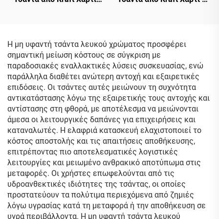
για Μεταφορά Γάλακτος
Στριφτή Λαβή, Τσάντα
Τσαγιού, με Στριφτή
Αποθήκευσης Γάλακτος
Λαβή, Ανακυκλώσιμες
Τσαγιού, Τσάντα
Οικολογικές Τσάντες από
Μεταφοράς από Kraft
Η μη υφαντή τσάντα λευκού χρώματος προσφέρει
Kraft Χαρτί
Χαρτί
σημαντική μείωση κόστους σε σύγκριση με
παραδοσιακές εναλλακτικές λύσεις συσκευασίας, ενώ
παράλληλα διαθέτει ανώτερη αντοχή και εξαιρετικές
επιδόσεις. Οι τσάντες αυτές μειώνουν τη συχνότητα
αντικατάστασης λόγω της εξαιρετικής τους αντοχής και
αντίστασης στη φθορά, με αποτέλεσμα να μειώνονται
άμεσα οι λειτουργικές δαπάνες για επιχειρήσεις και
καταναλωτές. Η ελαφριά κατασκευή ελαχιστοποιεί το
κόστος αποστολής και τις απαιτήσεις αποθήκευσης,
επιτρέποντας πιο αποτελεσματικές λογιστικές
λειτουργίες και μειωμένο ανθρακικό αποτύπωμα στις
μεταφορές. Οι χρήστες επωφελούνται από τις
υδροανθεκτικές ιδιότητες της τσάντας, οι οποίες
προστατεύουν τα πολύτιμα περιεχόμενα από ζημιές
λόγω υγρασίας κατά τη μεταφορά ή την αποθήκευση σε
υγρά περιβάλλοντα. Η μη υφαντή τσάντα λευκού