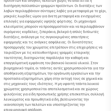
προϊόντων και ανάγκες πελατών χωρίς να απαιτείται η
διατήρηση πολλαπλών γραμμών προϊόντων. Οι διατάξεις των
λαβών περιλαμβάνουν σύντομες λαβές για μεταφορά με το χέρι,
μακριές λωρίδες ώμου για άνετη μεταφορά και ενισχυμένες
επιλογές για εφαρμογές υψηλής φόρτισης. Οι μηχανισμοί
κλεισίματος μπορούν να προσαρμοστούν και να περιλαμβάνουν
συρόμενες κορδέλες, ζιπεράκια, βελκρό ή απλές διπλωτές
διατάξεις, ανάλογα με τις συγκεκριμένες απαιτήσεις
εφαρμογής και τις ανάγκες ασφάλειας. Οι δυνατότητες
προσαρμογής του χρώματος επιτρέπουν στις επιχειρήσεις να
ταιριάζουν με τις κατευθυντήριες γραμμές εταιρικής
ταυτότητας, διατηρώντας παράλληλα την καθαρή και
επαγγελματική εμφάνιση του βασικού λευκού υλικού. Στον
βιομηχανικό τομέα, οι τσάντες αυτές χρησιμοποιούνται για την
αποθήκευση εξαρτημάτων, την οργάνωση εργαλείων και την
προστασία εξαρτημάτων, χάρη στην αντοχή τους σε χημικά και
στις μηχανικές τους ιδιότητες. Η μη υφαντή τσάντα λευκού
χρώματος χρησιμοποιείται αποτελεσματικά και σε χώρους
φιλοξενίας για είδη προσωπικής χρήσης επισκεπτών, συλλογή
λευκώματος και προωθητικά είδη, βελτιώνοντας την
ικανοποίηση των πελατών και υποστηρίζοντας την
επιχειρησιακή απόδοση.