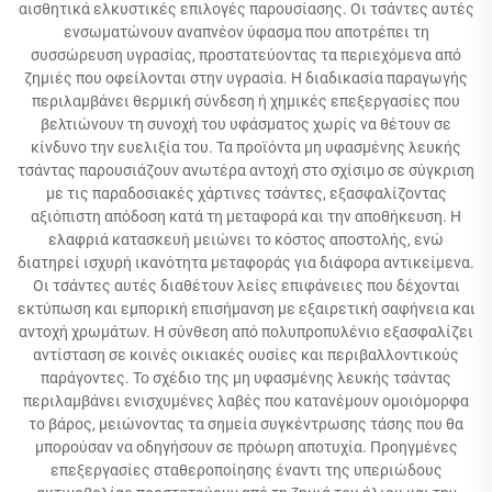
αισθητικά ελκυστικές επιλογές παρουσίασης. Οι τσάντες αυτές
ενσωματώνουν αναπνέον ύφασμα που αποτρέπει τη
συσσώρευση υγρασίας, προστατεύοντας τα περιεχόμενα από
ζημιές που οφείλονται στην υγρασία. Η διαδικασία παραγωγής
περιλαμβάνει θερμική σύνδεση ή χημικές επεξεργασίες που
βελτιώνουν τη συνοχή του υφάσματος χωρίς να θέτουν σε
κίνδυνο την ευελιξία του. Τα προϊόντα μη υφασμένης λευκής
τσάντας παρουσιάζουν ανωτέρα αντοχή στο σχίσιμο σε σύγκριση
με τις παραδοσιακές χάρτινες τσάντες, εξασφαλίζοντας
αξιόπιστη απόδοση κατά τη μεταφορά και την αποθήκευση. Η
ελαφριά κατασκευή μειώνει το κόστος αποστολής, ενώ
διατηρεί ισχυρή ικανότητα μεταφοράς για διάφορα αντικείμενα.
Οι τσάντες αυτές διαθέτουν λείες επιφάνειες που δέχονται
εκτύπωση και εμπορική επισήμανση με εξαιρετική σαφήνεια και
αντοχή χρωμάτων. Η σύνθεση από πολυπροπυλένιο εξασφαλίζει
αντίσταση σε κοινές οικιακές ουσίες και περιβαλλοντικούς
παράγοντες. Το σχέδιο της μη υφασμένης λευκής τσάντας
περιλαμβάνει ενισχυμένες λαβές που κατανέμουν ομοιόμορφα
το βάρος, μειώνοντας τα σημεία συγκέντρωσης τάσης που θα
μπορούσαν να οδηγήσουν σε πρόωρη αποτυχία. Προηγμένες
επεξεργασίες σταθεροποίησης έναντι της υπεριώδους