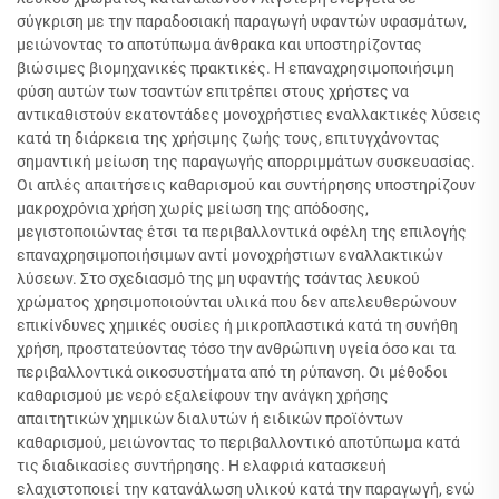
σύγκριση με την παραδοσιακή παραγωγή υφαντών υφασμάτων,
μειώνοντας το αποτύπωμα άνθρακα και υποστηρίζοντας
βιώσιμες βιομηχανικές πρακτικές. Η επαναχρησιμοποιήσιμη
φύση αυτών των τσαντών επιτρέπει στους χρήστες να
αντικαθιστούν εκατοντάδες μονοχρήστιες εναλλακτικές λύσεις
κατά τη διάρκεια της χρήσιμης ζωής τους, επιτυγχάνοντας
σημαντική μείωση της παραγωγής απορριμμάτων συσκευασίας.
Οι απλές απαιτήσεις καθαρισμού και συντήρησης υποστηρίζουν
μακροχρόνια χρήση χωρίς μείωση της απόδοσης,
μεγιστοποιώντας έτσι τα περιβαλλοντικά οφέλη της επιλογής
επαναχρησιμοποιήσιμων αντί μονοχρήστιων εναλλακτικών
λύσεων. Στο σχεδιασμό της μη υφαντής τσάντας λευκού
χρώματος χρησιμοποιούνται υλικά που δεν απελευθερώνουν
επικίνδυνες χημικές ουσίες ή μικροπλαστικά κατά τη συνήθη
χρήση, προστατεύοντας τόσο την ανθρώπινη υγεία όσο και τα
περιβαλλοντικά οικοσυστήματα από τη ρύπανση. Οι μέθοδοι
καθαρισμού με νερό εξαλείφουν την ανάγκη χρήσης
απαιτητικών χημικών διαλυτών ή ειδικών προϊόντων
καθαρισμού, μειώνοντας το περιβαλλοντικό αποτύπωμα κατά
τις διαδικασίες συντήρησης. Η ελαφριά κατασκευή
ελαχιστοποιεί την κατανάλωση υλικού κατά την παραγωγή, ενώ