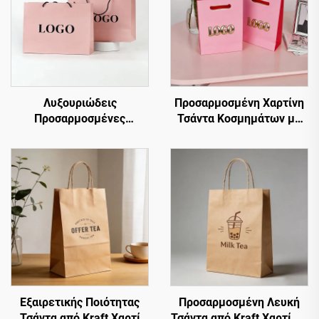
Λυξουριώδεις
Προσαρμοσμένη Χαρτίνη
Προσαρμοσμένες
Τσάντα Κοσμημάτων με
Χαρτίνες Τσάντες Δώρου
Λαβή Οπής και Ανάγλυφο
Μπουτίκ με Έντυπο
Λογότυπο Καυτού
Λογότυπο, με το Δικό Σας
Σφραγίσματος, Πολυτελής
Λογότυπο
Χαρτίνη Τσάντα Ψώνισμα
Εξαιρετικής Ποιότητας
Προσαρμοσμένη Λευκή
Τσάντα από Kraft Χαρτί
Τσάντα από Kraft Χαρτί με