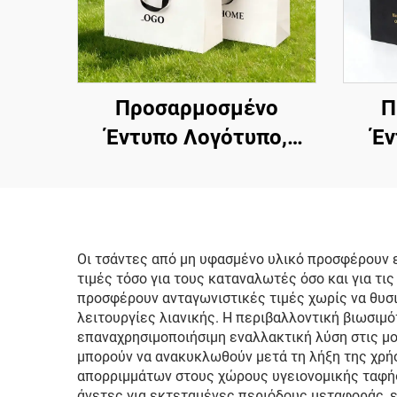
Προσαρμοσμένο
Π
Έντυπο Λογότυπο,
Έν
Λυξουριώδης Υψηλή
Λυξ
και Λευκή Χαρτίνη
κα
Τσάντα Ψώνισμα,
Δώ
Συσκευασία
Οι τσάντες από μη υφασμένο υλικό προσφέρουν ε
τιμές τόσο για τους καταναλωτές όσο και για τ
Κοσμημάτων και
Π
προσφέρουν ανταγωνιστικές τιμές χωρίς να θυσ
Ρούχων
Τσά
λειτουργίες λιανικής. Η περιβαλλοντική βιωσιμ
επαναχρησιμοποιήσιμη εναλλακτική λύση στις μο
μπορούν να ανακυκλωθούν μετά τη λήξη της χρήσ
απορριμμάτων στους χώρους υγειονομικής ταφής
άνετες για εκτεταμένες περιόδους μεταφοράς, 