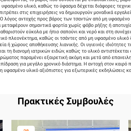
μη υφασμένο υλικό, καθώς το ύφασμα δέχεται διάφορες τεχν
επιτρέπει στις επιχειρήσεις να δημιουργούν μοναδικά εργαλε
 Ο λόγος αντοχής προς βάρος των τσαντών από μη υφασμένο
 μεταφέρουν σημαντικά φορτία χωρίς φόβο ρήξης ή αποτυχία
αθαριστούν εύκολα με ήπιο σαπούνι και νερό και στη συνέχε
κό πλεονέκτημα, καθώς οι τσάντες από μη υφασμένο υλικό δ
εία ή χώρους αποθήκευσης λιανικής. Οι υγιεινές ιδιότητες 
αι τη διανομή ιατρικών ειδών, καθώς το υλικό αντιστέκεται
ρώματος παραμένει εξαιρετική ακόμη και μετά από επανειλημ
επίδραση για μεγάλο χρονικό διάστημα. Η αντοχή στον καιρό
μη υφασμένο υλικό αξιόπιστες για εξωτερικές εκδηλώσεις κα
Πρακτικές Συμβουλές