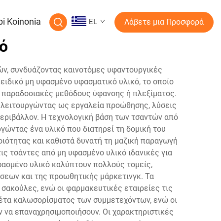
pi Koinonia
EL
Λάβετε μια Προσφορά
ό
ών, συνδυάζοντας καινοτόμες υφαντουργικές
ειδικό μη υφασμένο υφασματικό υλικό, το οποίο
ς παραδοσιακές μεθόδους ύφανσης ή πλεξίματος.
, λειτουργώντας ως εργαλεία προώθησης, λύσεις
περιβάλλον. Η τεχνολογική βάση των τσαντών από
γώντας ένα υλικό που διατηρεί τη δομική του
ιότητας και καθιστά δυνατή τη μαζική παραγωγή
ις τσάντες από μη υφασμένο υλικό ιδανικές για
ασμένο υλικό καλύπτουν πολλούς τομείς,
σεων και της προωθητικής μάρκετινγκ. Τα
σακούλες, ενώ οι φαρμακευτικές εταιρείες τις
κέτα καλωσορίσματος των συμμετεχόντων, ενώ οι
 να επαναχρησιμοποιήσουν. Οι χαρακτηριστικές