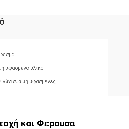
ό
ύφασμα
μη υφασμένο υλικό
 ψώνισμα μη υφασμένες
τοχή και Φερουσα