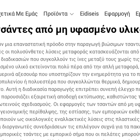
χετικά Με Εμάς
Προϊόντα
Eidiseis
Εφαρμογή
E
τσάντες από μη υφασμένο υλικ
ύν μια επαναστατική πρόοδο στην παραγωγή βιώσιμων τσαντ
ές οι πολυσύνθετες λύσεις μεταφοράς κατασκευάζονται από 
 διαδικασιών που συγκολλούν τις ίνες μεταξύ τους χωρίς τι
ασμένο υλικό εκτείνονται πολύ πέρα από την απλή μεταφορά
ημερινά αξεσουάρ που υποστηρίζουν την ενημερότητα για το 
οπυλενίου ή πολυεστέρα που συγκολλώνται θερμικά, δημιουρ
. Αυτή η διαδικασία παραγωγής επιτρέπει συνεπή έλεγχο πο
 παρουσιάζει εξαιρετική αποδοχή εκτύπωσης, καθιστώντας τ
ωτεινούς σχεδιασμούς. Οι εφαρμογές των τσαντών από μη υφ
υγειονομικής περίθαλψης, της εστίασης, των εμπορικών εκθέ
ποιούν ως οικολογικές εναλλακτικές λύσεις στις πλαστικές 
Οι διοργανωτές συνεδριάσεων τις επιλέγουν συχνά για τα πα
μπορικές τσάντες με εμπορικό σήμα που οι πελάτες μπορούν