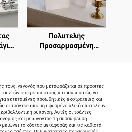
τας
Πολυτελής
άγιση
Προσαρμοσμένη
,
Τσάντα με Λαβή
νη
Κορδόνι, Χαρτόνινη
 με
Χαρτίνη Τσάντα,
μένες
Πολυτελής Κατάστημα,
ής τους, γεγονός που μεταφράζεται σε προσιτές
ν τσαντών επιτρέπει στους κατασκευαστές να
τες
Προσαρμοσμένες Δώρο
 για εκτεταμένες προωθητικές εκστρατείες και
υτίκ
Τσάντες Κοσμημάτων
ώς οι τσάντες από μη υφασμένο υλικό αποτελούν
περιβαλλοντική ρύπανση. Αυτές οι τσάντες
κονομίας και μειώνοντας τη συσσώρευση
μειώνει το κόστος μεταφοράς και τις καθιστά
ύτερες τσάντες. Οι δυνατότητες προσαρμογής