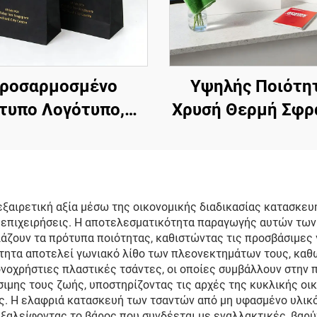
ροσαρμοσμένο
Υψηλής Ποιότη
τυπο Λογότυπο,
Χρυσή Θερμή Σφρ
ουριώδης Υψηλή
με Λογότυπο
ι Λευκή Τσάντα
Προσαρμοσμέ
ρου με Λαβή από
Χαρτίνη Τσάντα
Κορδόνι,
Λαβή, Προσαρμοσ
ξαιρετική αξία μέσω της οικονομικής διαδικασίας κατασκευ
ις επιχειρήσεις. Η αποτελεσματικότητα παραγωγής αυτών τω
ροσαρμοσμένες
Χαρτίνες Τσάν
ιάζουν τα πρότυπα ποιότητας, καθιστώντας τις προσβάσιμες
ντες Ψώνισμα με
Ψώνισμα για Μπο
ότητα αποτελεί γωνιακό λίθο των πλεονεκτημάτων τους, καθ
νοχρήστιες πλαστικές τσάντες, οι οποίες συμβάλλουν στην 
Λογότυπα
ιμης τους ζωής, υποστηρίζοντας τις αρχές της κυκλικής οι
. Η ελαφριά κατασκευή των τσαντών από μη υφασμένο υλικό 
εξαλείφοντας το βάρος που συνδέεται με εναλλακτικές, βαρ