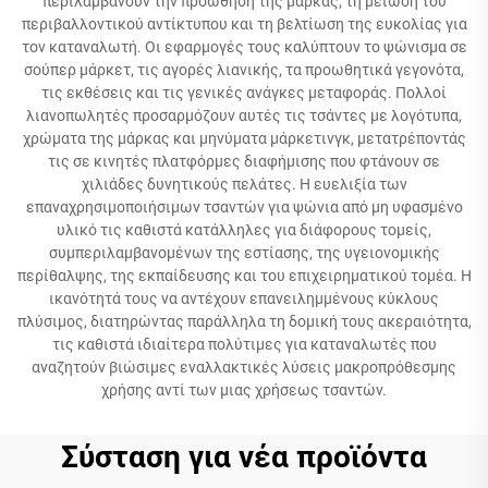
περιλαμβάνουν την προώθηση της μάρκας, τη μείωση του
περιβαλλοντικού αντίκτυπου και τη βελτίωση της ευκολίας για
τον καταναλωτή. Οι εφαρμογές τους καλύπτουν το ψώνισμα σε
σούπερ μάρκετ, τις αγορές λιανικής, τα προωθητικά γεγονότα,
τις εκθέσεις και τις γενικές ανάγκες μεταφοράς. Πολλοί
λιανοπωλητές προσαρμόζουν αυτές τις τσάντες με λογότυπα,
χρώματα της μάρκας και μηνύματα μάρκετινγκ, μετατρέποντάς
τις σε κινητές πλατφόρμες διαφήμισης που φτάνουν σε
χιλιάδες δυνητικούς πελάτες. Η ευελιξία των
επαναχρησιμοποιήσιμων τσαντών για ψώνια από μη υφασμένο
υλικό τις καθιστά κατάλληλες για διάφορους τομείς,
συμπεριλαμβανομένων της εστίασης, της υγειονομικής
περίθαλψης, της εκπαίδευσης και του επιχειρηματικού τομέα. Η
ικανότητά τους να αντέχουν επανειλημμένους κύκλους
πλύσιμος, διατηρώντας παράλληλα τη δομική τους ακεραιότητα,
τις καθιστά ιδιαίτερα πολύτιμες για καταναλωτές που
αναζητούν βιώσιμες εναλλακτικές λύσεις μακροπρόθεσμης
χρήσης αντί των μιας χρήσεως τσαντών.
Σύσταση για νέα προϊόντα