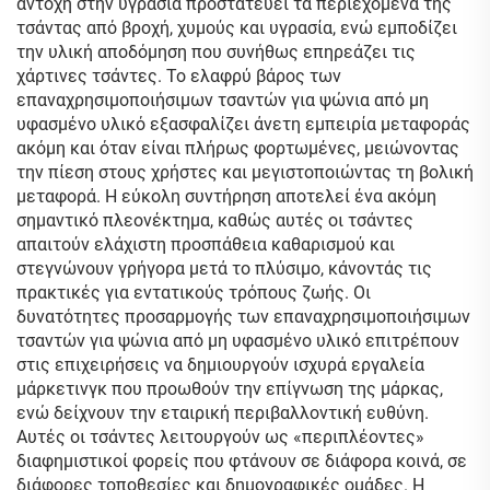
αντοχή στην υγρασία προστατεύει τα περιεχόμενα της
τσάντας από βροχή, χυμούς και υγρασία, ενώ εμποδίζει
την υλική αποδόμηση που συνήθως επηρεάζει τις
χάρτινες τσάντες. Το ελαφρύ βάρος των
επαναχρησιμοποιήσιμων τσαντών για ψώνια από μη
υφασμένο υλικό εξασφαλίζει άνετη εμπειρία μεταφοράς
ακόμη και όταν είναι πλήρως φορτωμένες, μειώνοντας
την πίεση στους χρήστες και μεγιστοποιώντας τη βολική
μεταφορά. Η εύκολη συντήρηση αποτελεί ένα ακόμη
σημαντικό πλεονέκτημα, καθώς αυτές οι τσάντες
απαιτούν ελάχιστη προσπάθεια καθαρισμού και
στεγνώνουν γρήγορα μετά το πλύσιμο, κάνοντάς τις
πρακτικές για εντατικούς τρόπους ζωής. Οι
δυνατότητες προσαρμογής των επαναχρησιμοποιήσιμων
τσαντών για ψώνια από μη υφασμένο υλικό επιτρέπουν
στις επιχειρήσεις να δημιουργούν ισχυρά εργαλεία
μάρκετινγκ που προωθούν την επίγνωση της μάρκας,
ενώ δείχνουν την εταιρική περιβαλλοντική ευθύνη.
Αυτές οι τσάντες λειτουργούν ως «περιπλέοντες»
διαφημιστικοί φορείς που φτάνουν σε διάφορα κοινά, σε
διάφορες τοποθεσίες και δημογραφικές ομάδες. Η