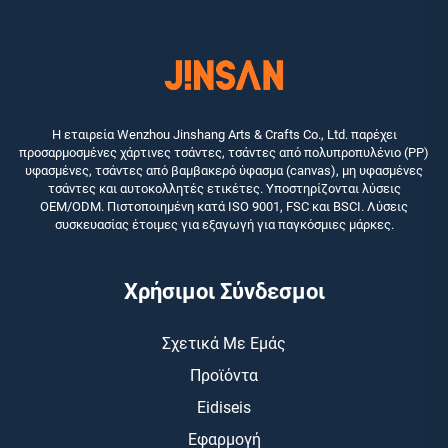
Η εταιρεία Wenzhou Jinshang Arts & Crafts Co., Ltd. παρέχει
προσαρμοσμένες χάρτινες τσάντες, τσάντες από πολυπροπυλένιο (PP)
υφασμένες, τσάντες από βαμβακερό ύφασμα (canvas), μη υφασμένες
τσάντες και αυτοκολλητές ετικέτες. Υποστηρίζονται λύσεις
OEM/ODM. Πιστοποιημένη κατά ISO 9001, FSC και BSCI. Λύσεις
συσκευασίας έτοιμες για εξαγωγή για παγκόσμιες μάρκες.
Χρήσιμοι Σύνδεσμοι
Σχετικά Με Εμάς
Προϊόντα
Eidiseis
Εφαρμογή