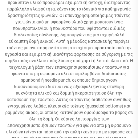
προκύπτον υλικό προσφέρει εξαιρετική αντοχή, διατηρώντας
παράλληλα ελαφρύτητα, κάνοντάς το ιδανικό για καθημερινές
δραστηριότητες ψωνιών. Οι επαναχρησιμοποιήσιμες τσάντες
για ψώνια από μη υφασμένο υλικό χρησιμοποιούν ίνες
πολυπροπυλενίου ή πολυεστέρα που υφίστανται ειδικές
διαδικασίες σύνδεσης, δημιουργώντας μια ισχυρή αλλά
εύκαμπτη δομή υλικού. Αυτή η μέθοδος κατασκευής παράγει
τσάντες με ανώτερη αντίσταση στο σχίσιμο, προστασία από την
υγρασία και εξαιρετική ικανότητα φόρτωσης σε σύγκριση με τις
συμβατικές εναλλακτικές λύσεις από χαρτί ή λεπτό πλαστικό. Η
τεχνολογική βάση των επαναχρησιμοποιήσιμων τσαντών για
ψώνια από μη υφασμένο υλικό περιλαμβάνει διαδικασίες
spunbond ή needle-punch, οι οποίες δημιουργούν
διασυνδεδεμένα δίκτυα ινών, εξασφαλίζοντας σταθερή
πυκνότητα υλικού και δομική ακεραιότητα σε όλη την
κατασκευή της τσάντας. Αυτές οι τσάντες διαθέτουν συνήθως
ενισχυμένες λαβές, πλευρικές τσέπες (gusseted bottoms) και
ραμμένες άκρες, οι οποίες κατανέμουν ομοιόμορφα το βάρος σε
όλη τη δομή. Οι κύριες λειτουργίες των
επαναχρησιμοποιήσιμων τσαντών για ψώνια από μη υφασμένο
υλικό εκτείνονται πέρα από την απλή ικανότητα μεταφοράς και