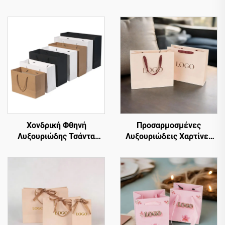
Χονδρική Φθηνή
Προσαρμοσμένες
Λυξουριώδης Τσάντα
Λυξουριώδεις Χαρτίνες
Ψώνισμα από Ματ Λευκό
Τσάντες Δώρου και
και Καφέ Χαρτί Kraft με
Ψώνισμα για Ρούχα, με το
Έντυπο Λογότυπο
Δικό Σας Λογότυπο