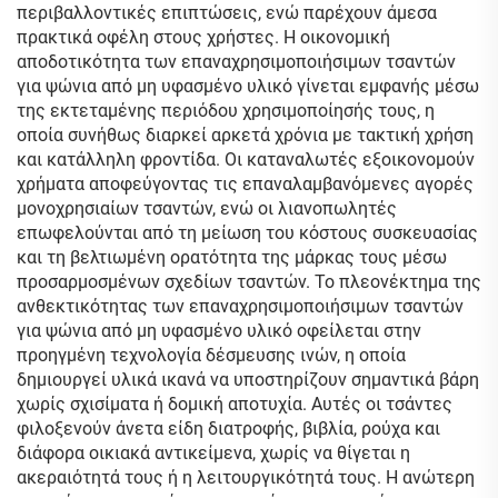
περιβαλλοντικές επιπτώσεις, ενώ παρέχουν άμεσα
πρακτικά οφέλη στους χρήστες. Η οικονομική
αποδοτικότητα των επαναχρησιμοποιήσιμων τσαντών
για ψώνια από μη υφασμένο υλικό γίνεται εμφανής μέσω
της εκτεταμένης περιόδου χρησιμοποίησής τους, η
οποία συνήθως διαρκεί αρκετά χρόνια με τακτική χρήση
και κατάλληλη φροντίδα. Οι καταναλωτές εξοικονομούν
χρήματα αποφεύγοντας τις επαναλαμβανόμενες αγορές
μονοχρησιαίων τσαντών, ενώ οι λιανοπωλητές
επωφελούνται από τη μείωση του κόστους συσκευασίας
και τη βελτιωμένη ορατότητα της μάρκας τους μέσω
προσαρμοσμένων σχεδίων τσαντών. Το πλεονέκτημα της
ανθεκτικότητας των επαναχρησιμοποιήσιμων τσαντών
για ψώνια από μη υφασμένο υλικό οφείλεται στην
προηγμένη τεχνολογία δέσμευσης ινών, η οποία
δημιουργεί υλικά ικανά να υποστηρίζουν σημαντικά βάρη
χωρίς σχισίματα ή δομική αποτυχία. Αυτές οι τσάντες
φιλοξενούν άνετα είδη διατροφής, βιβλία, ρούχα και
διάφορα οικιακά αντικείμενα, χωρίς να θίγεται η
ακεραιότητά τους ή η λειτουργικότητά τους. Η ανώτερη