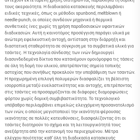
αντέχουν εκτεταμένη χρήση, διατηρώντας παράλληλα τη δομική
τους ακεραιότητα. Η διαδικασία κατασκευής περιλαμβάνει
ειδικές τεχνικές, όπως οι μέθοδοι spunbond, meltblown ή
needle-punch, οι οποίες συνδέουν μηχανικά ή θερμικά
συνθετικές ίνες χωρίς τη χρήση παραδοσιακών υφαντικών
διαδικασιών. Αυτή η καινοτόμος προσέγγιση παράγει υλικά με
ανώτερη εφελκυστική αντοχή, αντίσταση στην διάρρηξη και
διαστατική σταθερότητα σε σύγκριση με τα συμβατικά υλικά για
τσάντες. Η τεχνολογία σύνδεσης των ινών δημιουργεί
διασυνδεδεμένα δίκτυα που κατανέμουν ομοιόμορφα τις τάσεις
σε όλη τη δομή του υλικού, αποτρέποντας σημεία τοπικής
αστοχίας που συνήθως προκαλούν την υποβάθμιση των τσαντών.
Η προχωρημένη επιλογή πολυμερών διασφαλίζει τη βέλτιστη
ισορροπία μεταξύ ευελαστικότητας και αντοχής, επιτρέποντας
στις τσάντες να προσαρμόζονται σε διάφορες διαμορφώσεις
φόρτου χωρίς δομική συμβιβαστικότητα. Το τεχνολογικό
υπόβαθρο περιλαμβάνει επιμελώς ελεγχόμενη προσανατολισμό
των ινών, ο οποίος μεγιστοποιεί την ικανότητα φέρουσας
ικανότητας σε πολλές κατευθύνσεις, διασφαλίζοντας ότι οι
τσάντες διατηρούν το σχήμα και τη λειτουργικότητά τους
ανεξάρτητα από την κατανομή του περιεχομένου. Μέτρα
ελέγχου ποιότητας καθ’ όλη τη διαδικασία κατασκευής