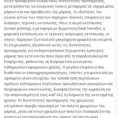
υλικό προσφέρουν εξαιρετικές δυνατότητες προσαρμογής,
μετατρέποντας λειτουργικές λύσεις μεταφοράς σε ισχυρά μέσα
μάρκετινγκ και πρεσβευτές της μάρκας. Οι ιδιότητες του
υλικού αυτών των τσαντών παρέχουν ιδανικές επιφάνειες για
διάφορες τεχνικές εκτύπωσης, όπως η σειρά εκτύπωσης
(screen printing), η μεταφορά με θερμότητα (heat transfer), η
ψηφιακή εκτύπωση και οι τεχνικές ανάγλυφης εκτύπωσης, οι
οποίες παράγουν ζωντανά και μακρόχρονα γραφικά και κείμενα.
Οι επιχειρήσεις αξιοποιούν αυτές τις δυνατότητες
προσαρμογής για να δημιουργήσουν ξεχωριστές εμπειρίες
μάρκας που εκτείνονται πολύ πέρα από τα παραδοσιακά μέσα
διαφήμισης, φθάνοντας σε διαφορετικά κοινά μέσω
καθημερινών εφαρμογών χρήσης. Η μεγάλη επιφάνεια που
διαθέτουν οι επαναχρησιμοποιήσιμες τσάντες για ψώνια από μη
υφασμένο υλικό επιτρέπει την τοποθέτηση περίπλοκων
σχεδίων, λεπτομερών λογότυπων, προωθητικών μηνυμάτων και
πληροφοριών επικοινωνίας, διασφαλίζοντας την εμφάνιση και
την αναγνωσιμότητά τους καθ’ όλη τη διάρκεια της εκτεταμένης
χρήσης. Οι δυνατότητες προσαρμογής του χρώματος
επιτρέπουν ακριβή ταίριασμα με την παλέτα χρωμάτων της
μάρκας, μέσω εκτενών χρωματικών παλετών, διασφαλίζοντας
συνεκτική αντιπροσώπευση της μάρκας σε όλα τα μέσα