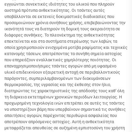
εγγυώνται συνεκτικές ιδιότητες του υλικού που πληρούν
αυστηρά πρότυπα ανθεκτικότητας. Οι τσάντες αυτές
υποβάλλονται σε εκτενείς δοκιμαστικές διαδικασίες που
προσομοιώνουν χρόνια συνήθους χρήσης, επιβεβαιώνοντας την
ικανότητά τους να διατηρούν τη δομική τους ακεραιότητα σε
διάφορες συνθήκες. Το πλεονέκτημα της ανθεκτικότητας
επεκτείνεται και στα συστήματα στερέωσης των λαβών, τα
οποία χρησιμοποιούν ενισχυμένα μοτίβα ραψίματος και τεχνικές
κατανομής τάσεων, αποτρέποντας τα συνήθη σημεία αστοχίας
που επηρεάζουν εναλλακτικές χαμηλότερης ποιότητας. Οι
επαναχρησιμοποιήσιμες τσάντες αγορών από μη υφασμένο
υλικό επιδεικνύουν εξαιρετική αντοχή σε περιβαλλοντικούς
παράγοντες, συμπεριλαμβανομένων των διακυμάνσεων
θερμοκρασίας, της υγρασίας και της έκθεσης στον ήλιο,
διατηρώντας τις χαρακτηριστικές της απόδοσής τους καθ’ όλη
τη διάρκεια εκτεταμένων χρονικών περιόδων λειτουργίας. Η
προχωρημένη τεχνολογία ινών επιτρέπει σε αυτές τις τσάντες
να υποστηρίζουν βάρη που υπερβαίνουν σημαντικά τις συνήθεις
απαιτήσεις αγορών, παρέχοντας περιθώρια ασφαλείας που
αποτρέπουν απρόσμενες αστοχίες. Αυτή η ανθεκτικότητα
μεταφράζεται απευθείας σε αυξημένη εμπιστοσύνη του χρήστη