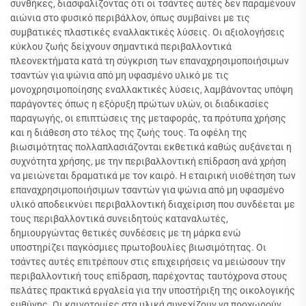
συνθήκες, διασφαλίζοντας ότι οι τσάντες αυτές δεν παραμένουν
αιώνια στο φυσικό περιβάλλον, όπως συμβαίνει με τις
συμβατικές πλαστικές εναλλακτικές λύσεις. Οι αξιολογήσεις
κύκλου ζωής δείχνουν σημαντικά περιβαλλοντικά
πλεονεκτήματα κατά τη σύγκριση των επαναχρησιμοποιήσιμων
τσαντών για ψώνια από μη υφασμένο υλικό με τις
μονοχρησιμοποίησης εναλλακτικές λύσεις, λαμβάνοντας υπόψη
παράγοντες όπως η εξόρυξη πρώτων υλών, οι διαδικασίες
παραγωγής, οι επιπτώσεις της μεταφοράς, τα πρότυπα χρήσης
και η διάθεση στο τέλος της ζωής τους. Τα οφέλη της
βιωσιμότητας πολλαπλασιάζονται εκθετικά καθώς αυξάνεται η
συχνότητα χρήσης, με την περιβαλλοντική επίδραση ανά χρήση
να μειώνεται δραματικά με τον καιρό. Η εταιρική υιοθέτηση των
επαναχρησιμοποιήσιμων τσαντών για ψώνια από μη υφασμένο
υλικό αποδεικνύει περιβαλλοντική διαχείριση που συνδέεται με
τους περιβαλλοντικά συνειδητούς καταναλωτές,
δημιουργώντας θετικές συνδέσεις με τη μάρκα ενώ
υποστηρίζει παγκόσμιες πρωτοβουλίες βιωσιμότητας. Οι
τσάντες αυτές επιτρέπουν στις επιχειρήσεις να μειώσουν την
περιβαλλοντική τους επίδραση, παρέχοντας ταυτόχρονα στους
πελάτες πρακτικά εργαλεία για την υποστήριξη της οικολογικής
ευθύνης. Οι καινοτομίες στα υλικά συνεχίζουν να προχωρούν