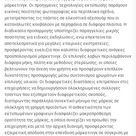
μάρκετινγκ. Οι προηγμένες τεχνολογίες εκτύπωσης παράγουν
εικόνες ποιότητας φωτογραφίας και περίπλοκα σχέδια,
μετατρέποντας τις τσάντες σε ελκυστικά αξεσουάρ που οι
καταναλωτές κουβαλούν με περηφάνια σε διάφορα πλαίσια. Η
διαδικασία προσαρμογής υποστηρίζει παραγγελίες μικρής
ποσότητας για ειδικές εκδηλώσεις, ενώ επεκτείνεται
αποτελεσματικά για μεγάλες εταιρικές εκστρατείες,
προσφέροντας ευελιξία που καλύπτει διαφορετικές ανάγκες
προϋπολογισμού μάρκετινγκ. Οι επιλογές λαβών περιλαμβάνουν
διάφορα μήκη, πλάτη και μεθόδους στερέωσης, οι οποίες
βελτιώνουν την άνεση του χρήστη και προσφέρουν επιπλέον
δυνατότητες προσαρμογής μέσω συντονισμού χρωμάτων και
επιλογής υλικού. Οι διαφορετικές διαστάσεις επιτρέπουν στις
επιχειρήσεις να δημιουργήσουν ολοκληρωμένες συλλογές
τσαντών που εξυπηρετούν διαφορετικούς σκοπούς,
διατηρώντας παράλληλα συνεκτικό μήνυμα της μάρκας σε
ολόκληρη τη γραμμή προϊόντων. Η ανθεκτικότητα των
εκτυπωμένων γραφικών διασφαλίζει μακροπρόθεσμη
ορατότητα της μάρκας, η οποία συνεχίζει να προωθεί την
επιχείρηση και μετά την αρχική διανομή, προσφέροντας
εξαιρετική απόδοση στην επένδυση μάρκετινγκ σε σύγκριση με