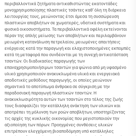
περιβαλλοντικά ζητήματα αντικαθιστώντας εκατοντάδες
μονοχρησιμοποίησης πλαστικές τσάντες καθ’ όλη τη διάρκεια
λειτουργίας τους, μειώνοντας έτσι άμεσα τη συσσώρευση
πλαστικών αποβλήτων σε χωματερές, υδατικά συστήματα και
φυσικά οικοσυστήματα. Τα περιβαλλοντικά οφέλη εκτείνονται
πέραν της απλής μείωσης των αποβλήτων και περιλαμβάνουν
μειωμένη κατανάλωση πετρελαίου, μειωμένες απαιτήσεις
ενέργειας κατά την παραγωγή και ελαχιστοποιημένες εκπομπές
κατά τη μεταφορά που συνδέονται με τη συνεχή αντικατάσταση
τσαντών. Οι διαδικασίες παραγωγής των
επαναχρησιμοποιήσιμων τσαντών για ψώνια από μη υφασμένο
υλικό χρησιμοποιούν ανακυκλωμένα υλικά και ενεργειακά
αποδοτικές μεθόδους παραγωγής, οι οποίες μειώνουν
σημαντικά το αποτύπωμα άνθρακα σε σύγκριση με την
παραδοσιακή παραγωγή πλαστικών τσαντών. Η
ανακυκλωσιμότητα αυτών των τσαντών στο τέλος της ζωής
τους διασφαλίζει την κατάλληλη ανάκτηση των υλικών και
αποτρέπει τη μόλυνση των ροών αποβλήτων, υποστηρίζοντας
τις αρχές της κυκλικής οικονομίας που μεγιστοποιούν την
αξιοποίηση των πόρων. Προηγμένες συνθέσεις υλικών
επιτρέπουν ελεγχόμενη βιοαποδόμηση υπό κατάλληλες