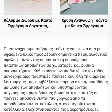
Κάλυμμα Δώρου με Καυτό
Χρυσή Ανάγλυφη Τσάντα
Σφράγισμα Λογότυπο,
με Καυτό Σφράγισμα
Συσκευασία Ρούχων,
Λογότυπο,
Χαρτίνη Τσάντα Ψώνισμα,
Προσαρμοσμένες
Κορδόνι, Κρίκοι,
Χαρτίνες Τσάντες
Πολυτελής Βιτρίνα,
Κοσμημάτων, Δώρο,
Οι επαναχρησιμοποιήσιμες τσάντες για ψώνια από μη
Προσαρμοσμένες
Τσάντες Ψώνισμα,
υφασμένο υλικό προσφέρουν σημαντικά περιβαλλοντικά
Χαρτίνες Τσάντες
Ανακυκλώσιμες Χαρτίνες
οφέλη, μείωνοντας σημαντικά τη συσσώρευση
Τσάντες
πλαστικών αποβλήτων σε χωματερές και φυσικά
οικοσυστήματα. Κάθε τσάντα αντικαθιστά εκατοντάδες
μονοχρησιαίες πλαστικές τσάντες καθ’ όλη τη διάρκεια
λειτουργίας της, συμβάλλοντας άμεσα στις προσπάθειες
μείωσης των αποβλήτων και υποστηρίζοντας
παγκόσμιες πρωτοβουλίες βιωσιμότητας. Αυτές οι
τσάντες αποσυντίθενται πιο γρήγορα από τα
παραδοσιακά πλαστικά υλικά, όταν απορρίπτονται
κατάλληλα, ελαχιστοποιώντας τις μακροπρόθεσμες