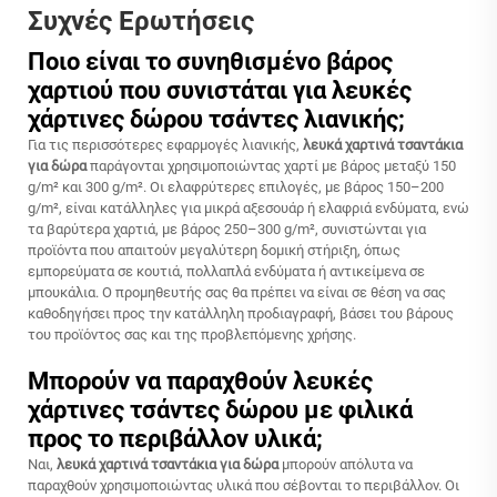
Συχνές Ερωτήσεις
Ποιο είναι το συνηθισμένο βάρος
χαρτιού που συνιστάται για λευκές
χάρτινες δώρου τσάντες λιανικής;
Για τις περισσότερες εφαρμογές λιανικής,
λευκά χαρτινά τσαντάκια
για δώρα
παράγονται χρησιμοποιώντας χαρτί με βάρος μεταξύ 150
g/m² και 300 g/m². Οι ελαφρύτερες επιλογές, με βάρος 150–200
g/m², είναι κατάλληλες για μικρά αξεσουάρ ή ελαφριά ενδύματα, ενώ
τα βαρύτερα χαρτιά, με βάρος 250–300 g/m², συνιστώνται για
προϊόντα που απαιτούν μεγαλύτερη δομική στήριξη, όπως
εμπορεύματα σε κουτιά, πολλαπλά ενδύματα ή αντικείμενα σε
μπουκάλια. Ο προμηθευτής σας θα πρέπει να είναι σε θέση να σας
καθοδηγήσει προς την κατάλληλη προδιαγραφή, βάσει του βάρους
του προϊόντος σας και της προβλεπόμενης χρήσης.
Μπορούν να παραχθούν λευκές
χάρτινες τσάντες δώρου με φιλικά
προς το περιβάλλον υλικά;
Ναι,
λευκά χαρτινά τσαντάκια για δώρα
μπορούν απόλυτα να
παραχθούν χρησιμοποιώντας υλικά που σέβονται το περιβάλλον. Οι