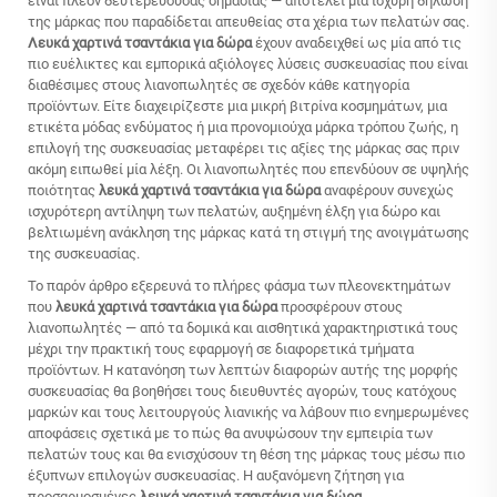
είναι πλέον δευτερεύουσας σημασίας — αποτελεί μια ισχυρή δήλωση
της μάρκας που παραδίδεται απευθείας στα χέρια των πελατών σας.
Λευκά χαρτινά τσαντάκια για δώρα
έχουν αναδειχθεί ως μία από τις
πιο ευέλικτες και εμπορικά αξιόλογες λύσεις συσκευασίας που είναι
διαθέσιμες στους λιανοπωλητές σε σχεδόν κάθε κατηγορία
προϊόντων. Είτε διαχειρίζεστε μια μικρή βιτρίνα κοσμημάτων, μια
ετικέτα μόδας ενδύματος ή μια προνομιούχα μάρκα τρόπου ζωής, η
επιλογή της συσκευασίας μεταφέρει τις αξίες της μάρκας σας πριν
ακόμη ειπωθεί μία λέξη. Οι λιανοπωλητές που επενδύουν σε υψηλής
ποιότητας
λευκά χαρτινά τσαντάκια για δώρα
αναφέρουν συνεχώς
ισχυρότερη αντίληψη των πελατών, αυξημένη έλξη για δώρο και
βελτιωμένη ανάκληση της μάρκας κατά τη στιγμή της ανοιγμάτωσης
της συσκευασίας.
Το παρόν άρθρο εξερευνά το πλήρες φάσμα των πλεονεκτημάτων
που
λευκά χαρτινά τσαντάκια για δώρα
προσφέρουν στους
λιανοπωλητές — από τα δομικά και αισθητικά χαρακτηριστικά τους
μέχρι την πρακτική τους εφαρμογή σε διαφορετικά τμήματα
προϊόντων. Η κατανόηση των λεπτών διαφορών αυτής της μορφής
συσκευασίας θα βοηθήσει τους διευθυντές αγορών, τους κατόχους
μαρκών και τους λειτουργούς λιανικής να λάβουν πιο ενημερωμένες
αποφάσεις σχετικά με το πώς θα ανυψώσουν την εμπειρία των
πελατών τους και θα ενισχύσουν τη θέση της μάρκας τους μέσω πιο
έξυπνων επιλογών συσκευασίας. Η αυξανόμενη ζήτηση για
προσαρμοσμένες
λευκά χαρτινά τσαντάκια για δώρα