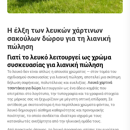
Η έλξη των λευκών χάρτινων
σακούλων δώρου για τη λιανική
πώληση
Γιατί το λευκό λειτουργεί ως χρώμα
συσκευασίας για λιανική πώληση
Το λευκό δεν είναι απλώς η απουσία χρώματος — στον τομέα του
σχεδιασμού συσκευασίας για λιανική πώληση, αποτελεί μια σκόπιμη
δήλωση σαφήνειας, πολυτέλειας και ευελιξίας.
Λευκά χαρτινά
τσαντάκια για δώρα
λειτουργούν ως ένα άδειο καμβάς που
επιτρέπει στο λογότυπο, την τυπογραφία και τα γραφικά στοιχεία
της μάρκας σας να ξεχωρίζουν με μέγιστη οπτική επίδραση. Σε
αντίθεση με σκοτεινότερα ή πιο περίπλοκα χρώματα φόντου, το
λευκό δημιουργεί αίσθημα καθαριότητας και προνομιακής
ποιότητας, το οποίο συνδέεται ιδιαίτερα ισχυρά με τους
καταναλωτές ανεξάρτητα από την ηλικιακή ομάδα τους.
Από πρακτικής άποψης, το λευκό προσφέρει επίσης την ευρύτερη