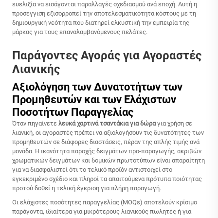
ευελιξία να εισάγονται παραλλαγές σχεδιασμού ανά εποχή. Αυτή η
προσέγγιση εξισορροπεί την αποτελεσματικότητα κόστους με τη
δημιουργική νεότητα που διατηρεί ελκυστική την εμπειρία της
μάρκας για τους επαναλαμβανόμενους πελάτες.
Παράγοντες Αγοράς για Αγοραστές
Λιανικής
Αξιολόγηση των Δυνατοτήτων των
Προμηθευτών και των Ελάχιστων
Ποσοτήτων Παραγγελίας
Όταν πηγαίνετε
λευκά χαρτινά τσαντάκια για δώρα
για χρήση σε
λιανική, οι αγοραστές πρέπει να αξιολογήσουν τις δυνατότητες των
προμηθευτών σε διάφορες διαστάσεις, πέραν της απλής τιμής ανά
μονάδα. Η ικανότητα παροχής δειγμάτων προ-παραγωγής, ακριβών
χρωματικών δειγμάτων και δομικών πρωτοτύπων είναι απαραίτητη
για να διασφαλιστεί ότι το τελικό προϊόν αντιστοιχεί στο
εγκεκριμένο σχέδιο και πληροί τα απαιτούμενα πρότυπα ποιότητας
προτού δοθεί η τελική έγκριση για πλήρη παραγωγή.
Οι ελάχιστες ποσότητες παραγγελίας (MOQs) αποτελούν κρίσιμο
παράγοντα, ιδιαίτερα για μικρότερους λιανικούς πωλητές ή για