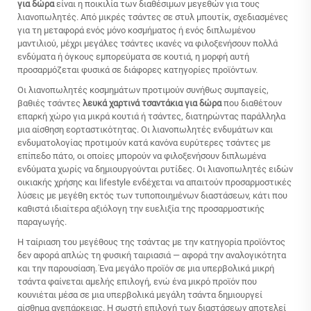
για δώρα
είναι η ποικιλία των διαθέσιμων μεγεθών για τους
λιανοπωλητές. Από μικρές τσάντες σε στυλ μπουτίκ, σχεδιασμένες
για τη μεταφορά ενός μόνο κοσμήματος ή ενός διπλωμένου
μαντιλιού, μέχρι μεγάλες τσάντες ικανές να φιλοξενήσουν πολλά
ενδύματα ή όγκους εμπορεύματα σε κουτιά, η μορφή αυτή
προσαρμόζεται φυσικά σε διάφορες κατηγορίες προϊόντων.
Οι λιανοπωλητές κοσμημάτων προτιμούν συνήθως συμπαγείς,
βαθιές τσάντες
λευκά χαρτινά τσαντάκια για δώρα
που διαθέτουν
επαρκή χώρο για μικρά κουτιά ή τσάντες, διατηρώντας παράλληλα
μια αίσθηση εορταστικότητας. Οι λιανοπωλητές ενδυμάτων και
ενδυματολογίας προτιμούν κατά κανόνα ευρύτερες τσάντες με
επίπεδο πάτο, οι οποίες μπορούν να φιλοξενήσουν διπλωμένα
ενδύματα χωρίς να δημιουργούνται ρυτίδες. Οι λιανοπωλητές ειδών
οικιακής χρήσης και lifestyle ενδέχεται να απαιτούν προσαρμοστικές
λύσεις με μεγέθη εκτός των τυποποιημένων διαστάσεων, κάτι που
καθιστά ιδιαίτερα αξιόλογη την ευελιξία της προσαρμοστικής
παραγωγής.
Η ταίριαση του μεγέθους της τσάντας με την κατηγορία προϊόντος
δεν αφορά απλώς τη φυσική ταιριασιά — αφορά την αναλογικότητα
και την παρουσίαση. Ένα μεγάλο προϊόν σε μια υπερβολικά μικρή
τσάντα φαίνεται αμελής επιλογή, ενώ ένα μικρό προϊόν που
κουνιέται μέσα σε μια υπερβολικά μεγάλη τσάντα δημιουργεί
αίσθημα ανεπάρκειας. Η σωστή επιλογή των διαστάσεων αποτελεί