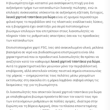
Η βιωσιμότητα έχει καταστεί μια αναπόφευκτη πτυχή για ένα
αυξανόμενο τμήμα των καταναλωτών λιανικής πώλησης, ενώ οι
επιλογές συσκευασίας υπόκεινται σε αυξανόμενη εξέταση. Ευτυχώς,
λευκά χαρτινά τσαντάκια για δώρα
είναι εξ ορισμού περισσότερο
φιλικά προς το περιβάλλον από τις πλαστικές εναλλακτικές λύσεις,
και η βιομηχανία έχει αναπτύξει μια σειρά πιστοποιημένων
βιώσιμων επιλογών που επιτρέπουν στους λιανοπωλητές να
πληρούν τόσο τις ρυθμιστικές απαιτήσεις όσο και τις προσδοκίες
των καταναλωτών.
Επιπιστοποιημένο χαρτί FSC, ίνες από ανακυκλωμένο υλικό, μελάνια
βασισμένα σε νερό και βιοδιασπώμενα επιστρώματα είναι όλα
χαρακτηριστικά που οι προοδευτικοί λιανοπωλητές θα πρέπει να
αναζητούν κατά τον καθορισμό
λευκά χαρτινά τσαντάκια για δώρα
.
Αυτά τα χαρακτηριστικά δεν μειώνουν μόνο την περιβαλλοντική
επιβάρυνση, αλλά αποτελούν επίσης πειστικά σημεία επικοινωνίας
της μάρκας — ενημερώνοντας τους πελάτες μέσω μηνυμάτων
εκτύπωσης στη σακούλα ότι η μάρκα λαμβάνει σοβαρά υπόψη τις
δεσμεύσεις της για τη βιωσιμότητα.
Οι λιανοπωλητές που αποκτούν
λευκά χαρτινά τσαντάκια για δώρα
με επαληθευμένα βιώσιμα προσόντα θέτουν τον εαυτό τους προ
των εντεινόμενων ρυθμίσεων σε πολλές αγορές, ιδιαίτερα στην
Ευρώπη και τη Βόρεια Αμερική, όπου τα πλαίσια επεκτεταμένης