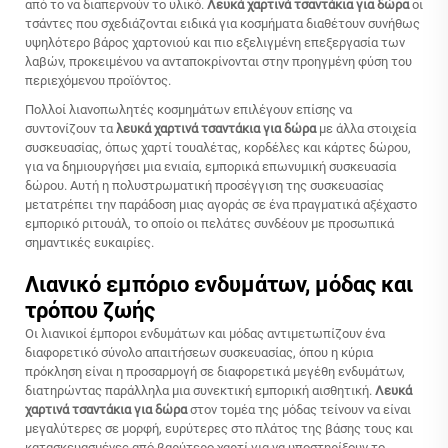
από το να διαπερνούν το υλικό.
Λευκά χαρτινά τσαντάκια για δώρα
οι
τσάντες που σχεδιάζονται ειδικά για κοσμήματα διαθέτουν συνήθως
υψηλότερο βάρος χαρτονιού και πιο εξελιγμένη επεξεργασία των
λαβών, προκειμένου να ανταποκρίνονται στην προηγμένη φύση του
περιεχόμενου προϊόντος.
Πολλοί λιανοπωλητές κοσμημάτων επιλέγουν επίσης να
συντονίζουν τα
λευκά χαρτινά τσαντάκια για δώρα
με άλλα στοιχεία
συσκευασίας, όπως χαρτί τουαλέτας, κορδέλες και κάρτες δώρου,
για να δημιουργήσει μια ενιαία, εμπορικά επωνυμική συσκευασία
δώρου. Αυτή η πολυστρωματική προσέγγιση της συσκευασίας
μετατρέπει την παράδοση μιας αγοράς σε ένα πραγματικά αξέχαστο
εμπορικό ριτουάλ, το οποίο οι πελάτες συνδέουν με προσωπικά
σημαντικές ευκαιρίες.
Λιανικό εμπόριο ενδυμάτων, μόδας και
τρόπου ζωής
Οι λιανικοί έμποροι ενδυμάτων και μόδας αντιμετωπίζουν ένα
διαφορετικό σύνολο απαιτήσεων συσκευασίας, όπου η κύρια
πρόκληση είναι η προσαρμογή σε διαφορετικά μεγέθη ενδυμάτων,
διατηρώντας παράλληλα μια συνεκτική εμπορική αισθητική.
Λευκά
χαρτινά τσαντάκια για δώρα
στον τομέα της μόδας τείνουν να είναι
μεγαλύτερες σε μορφή, ευρύτερες στο πλάτος της βάσης τους και
κατασκευασμένες από βαρύτερο χαρτί για να υποστηρίξουν το