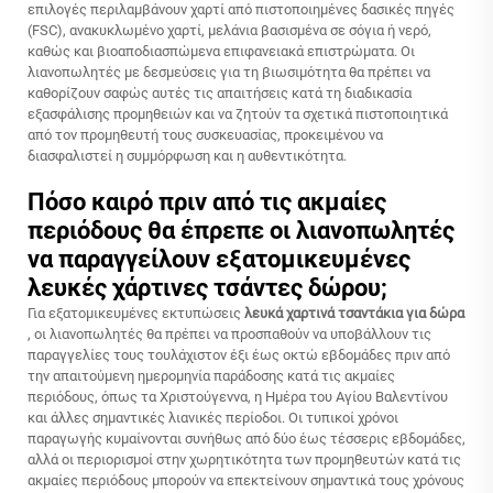
επιλογές περιλαμβάνουν χαρτί από πιστοποιημένες δασικές πηγές
(FSC), ανακυκλωμένο χαρτί, μελάνια βασισμένα σε σόγια ή νερό,
καθώς και βιοαποδιασπώμενα επιφανειακά επιστρώματα. Οι
λιανοπωλητές με δεσμεύσεις για τη βιωσιμότητα θα πρέπει να
καθορίζουν σαφώς αυτές τις απαιτήσεις κατά τη διαδικασία
εξασφάλισης προμηθειών και να ζητούν τα σχετικά πιστοποιητικά
από τον προμηθευτή τους συσκευασίας, προκειμένου να
διασφαλιστεί η συμμόρφωση και η αυθεντικότητα.
Πόσο καιρό πριν από τις ακμαίες
περιόδους θα έπρεπε οι λιανοπωλητές
να παραγγείλουν εξατομικευμένες
λευκές χάρτινες τσάντες δώρου;
Για εξατομικευμένες εκτυπώσεις
λευκά χαρτινά τσαντάκια για δώρα
, οι λιανοπωλητές θα πρέπει να προσπαθούν να υποβάλλουν τις
παραγγελίες τους τουλάχιστον έξι έως οκτώ εβδομάδες πριν από
την απαιτούμενη ημερομηνία παράδοσης κατά τις ακμαίες
περιόδους, όπως τα Χριστούγεννα, η Ημέρα του Αγίου Βαλεντίνου
και άλλες σημαντικές λιανικές περίοδοι. Οι τυπικοί χρόνοι
παραγωγής κυμαίνονται συνήθως από δύο έως τέσσερις εβδομάδες,
αλλά οι περιορισμοί στην χωρητικότητα των προμηθευτών κατά τις
ακμαίες περιόδους μπορούν να επεκτείνουν σημαντικά τους χρόνους