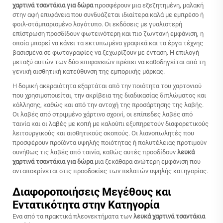
χαρτινά τσαντάκια για δώρα
προσφέρουν μια εξεζητημένη, μαλακή
στην αφή επιφάνεια που συνδυάζεται ιδιαίτερα καλά με εμπρέσο ή
φοιλ-στάμπαρισμένο λογότυπο. Οι εκδόσεις με γυαλιστερή
επίστρωση προσδίδουν φωτεινότερη και πιο ζωντανή εμφάνιση, η
οποία μπορεί να κάνει τα εκτυπωμένα γραφικά και τα έργα τέχνης
βασισμένα σε φωτογραφίες να ξεχωρίζουν με ένταση. Η επιλογή
μεταξύ αυτών των δύο επιφανειών πρέπει να καθοδηγείται από τη
γενική αισθητική κατεύθυνση της εμπορικής μάρκας.
Η δομική ακεραιότητα εξαρτάται από την ποιότητα του χαρτονιού
που χρησιμοποιείται, την ακρίβεια της διαδικασίας διπλώματος και
κόλλησης, καθώς και από την αντοχή της προσάρτησης της λαβής.
Οι λαβές από στριμμένο χάρτινο σχοινί, οι επίπεδες λαβές από
ταινία και οι λαβές με κοπή με καλούπι εξυπηρετούν διαφορετικούς
λειτουργικούς και αισθητικούς σκοπούς. Οι λιανοπωλητές που
προσφέρουν προϊόντα υψηλής ποιότητας ή πολυτέλειας προτιμούν
συνήθως τις λαβές από ταινία, καθώς αυτές προσδίδουν
λευκά
χαρτινά τσαντάκια για δώρα
μια ξεκάθαρα ανώτερη εμφάνιση που
ανταποκρίνεται στις προσδοκίες των πελατών υψηλής κατηγορίας.
Διαφοροποιήσεις Μεγέθους και
Εντατικότητα στην Κατηγορία
Ένα από τα πρακτικά πλεονεκτήματα των
λευκά χαρτινά τσαντάκια