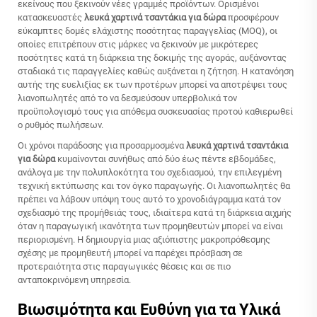
εκείνους που ξεκινούν νέες γραμμές προϊόντων. Ορισμένοι
κατασκευαστές
λευκά χαρτινά τσαντάκια για δώρα
προσφέρουν
εύκαμπτες δομές ελάχιστης ποσότητας παραγγελίας (MOQ), οι
οποίες επιτρέπουν στις μάρκες να ξεκινούν με μικρότερες
ποσότητες κατά τη διάρκεια της δοκιμής της αγοράς, αυξάνοντας
σταδιακά τις παραγγελίες καθώς αυξάνεται η ζήτηση. Η κατανόηση
αυτής της ευελιξίας εκ των προτέρων μπορεί να αποτρέψει τους
λιανοπωλητές από το να δεσμεύσουν υπερβολικά τον
προϋπολογισμό τους για απόθεμα συσκευασίας προτού καθιερωθεί
ο ρυθμός πωλήσεων.
Οι χρόνοι παράδοσης για προσαρμοσμένα
λευκά χαρτινά τσαντάκια
για δώρα
κυμαίνονται συνήθως από δύο έως πέντε εβδομάδες,
ανάλογα με την πολυπλοκότητα του σχεδιασμού, την επιλεγμένη
τεχνική εκτύπωσης και τον όγκο παραγωγής. Οι λιανοπωλητές θα
πρέπει να λάβουν υπόψη τους αυτό το χρονοδιάγραμμα κατά τον
σχεδιασμό της προμήθειάς τους, ιδιαίτερα κατά τη διάρκεια αιχμής
όταν η παραγωγική ικανότητα των προμηθευτών μπορεί να είναι
περιορισμένη. Η δημιουργία μιας αξιόπιστης μακροπρόθεσμης
σχέσης με προμηθευτή μπορεί να παρέχει πρόσβαση σε
προτεραιότητα στις παραγωγικές θέσεις και σε πιο
ανταποκρινόμενη υπηρεσία.
Βιωσιμότητα και Ευθύνη για τα Υλικά