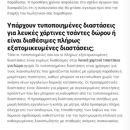
παράδοσης. Η προσθήκη χρόνου ασφαλείας στο σχέδιο αγορών σας
διασφαλίζει ότι η συσκευασία σας θα φτάσει έγκαιρα πριν από την
έναρξη του πωλητικού σας παραθύρου.
Υπάρχουν τυποποιημένες διαστάσεις
για λευκές χάρτινες τσάντες δώρου ή
είναι διαθέσιμες πλήρως
εξατομικευμένες διαστάσεις;
Τόσο οι τυποποιημένες όσο και οι πλήρως εξατομικευμένες
διαστάσεις είναι ευρέως διαθέσιμες στην
λευκά χαρτινά τσαντάκια
για δώρα
αγορά. Οι τυποποιημένες διαστάσεις είναι χρήσιμες για
τους λιανοπωλητές που χρειάζονται λύσεις με γρήγορη παράδοση ή
μικρότερες ποσότητες, καθώς μπορούν να εκτυπωθούν χωρίς την
ανάγκη νέων εργαλείων δομικής κατασκευής. Οι προσαρμοστικές
διαστάσεις είναι ιδανικές για μάρκες με συγκεκριμένες απαιτήσεις
προϊόντων που δεν μπορούν να καλυφθούν από τις τυποποιημένες
διαστάσεις. Η προσαρμοστική διάσταση συνεπάγεται συνήθως μια
μικρή δαπάνη εργαλείων ή κοπής με μήτρα, αλλά προσφέρει πλήρη
έλεγχο επί των αναλογιών, της τοποθέτησης των λαβών και του
δομικού σχεδιασμού, καθιστώντας την την προτιμώμενη επιλογή για
καθιερωμένους λιανοπωλητές με σταθερές ανάγκες συσκευασίας.