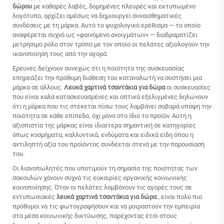
δώρου
με καθαρές λαβές, δομημένες πλευρές και εκτυπωμένο
λογότυπο, αρχίζει αμέσως να δημιουργεί συναισθηματικές
συνδέσεις με τη μάρκα. Αυτό το ψυχολογικό ερέθισμα — το οποίο
αναφέρεται συχνά ως «φαινόμενο ανοιγμάτων» — διαδραματίζει
μετρήσιμο ρόλο στον τρόπο με τον οποίο οι πελάτες αξιολογούν την
ικανοποίησή τους από την αγορά.
Έρευνες δείχνουν συνεχώς ότι η ποιότητα της συσκευασίας
επηρεάζει την πρόθυμη διάθεση του καταναλωτή να συστήσει μια
μάρκα σε άλλους.
Λευκά χαρτινά τσαντάκια για δώρα
οι συσκευασίες
που είναι καλά κατασκευασμένες και οπτικά εξελιγμένες δηλώνουν
ότι η μάρκα που τις στέκεται πίσω τους λαμβάνει σοβαρά υπόψη την
ποιότητα σε κάθε επίπεδο, όχι μόνο στο ίδιο το προϊόν. Αυτή η
αξιοπιστία της μάρκας είναι ιδιαίτερα σημαντική σε κατηγορίες
όπως κοσμήματα, καλλυντικά, ενδύματα και ειδικά είδη όπου η
αντιληπτή αξία του προϊόντος συνδέεται στενά με την παρουσίασή
του.
Οι λιανοπωλητές που υποτιμούν τη σημασία της ποιότητας των
σακουλών χάνουν συχνά τις ευκαιρίες οργανικής κοινωνικής
κοινοποίησης. Όταν οι πελάτες λαμβάνουν τις αγορές τους σε
εντυπωσιακές
λευκά χαρτινά τσαντάκια για δώρα
, είναι πολύ πιο
πρόθυμοι να τις φωτογραφήσουν και να μοιραστούν την εμπειρία
στα μέσα κοινωνικής δικτύωσης, παρέχοντας έτσι στους