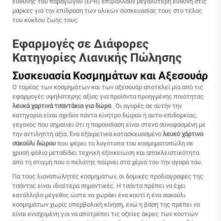
ευθύνης του παραγωγού (EPR) επιβάλλουν μεγαλύτερη ευθύνη στις
μάρκες για την επίδραση των υλικών συσκευασίας τους στο τέλος
του κύκλου ζωής τους.
Εφαρμογές σε Διάφορες
Κατηγορίες Λιανικής Πώλησης
Συσκευασία Κοσμημάτων και Αξεσουάρ
Ο τομέας των κοσμημάτων και των αξεσουάρ αποτελεί μία από τις
εφαρμογές υψηλότερης αξίας για προϊόντα προηγμένης ποιότητας
λευκά χαρτινά τσαντάκια για δώρα
. Οι αγορές σε αυτήν την
κατηγορία είναι σχεδόν πάντα κίνητρο δώρου ή αυτο-επιδορκίας,
γεγονός που σημαίνει ότι η παρουσίαση είναι στενά συνυφασμένη με
την αντιληπτή αξία. Ένα εξαιρετικά κατασκευασμένο
λευκό χάρτινο
σακούλι δώρου
που φέρει το λογότυπο του κοσμηματοπώλη σε
χρυσή φόλιο μεταδίδει τεχνική εξοικείωση και αποκλειστικότητα
από τη στιγμή που ο πελάτης παίρνει στα χέρια του την αγορά του.
Για τους λιανοπωλητές κοσμημάτων, οι δομικές προδιαγραφές της
τσάντας είναι ιδιαίτερα σημαντικές. Η τσάντα πρέπει να έχει
κατάλληλο μέγεθος ώστε να χωράει ένα κουτί ή ένα σακούλι
κοσμημάτων χωρίς υπερβολική κίνηση, ενώ η βάση της πρέπει να
είναι ενισχυμένη για να αποτρέπει τις οξείες άκρες των κουτιών