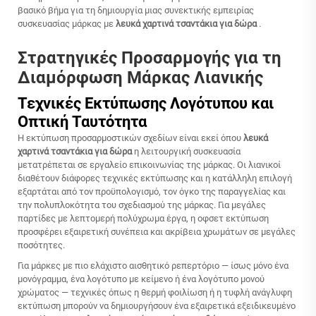
βασικό βήμα για τη δημιουργία μιας συνεκτικής εμπειρίας
συσκευασίας μάρκας με
λευκά χαρτινά τσαντάκια για δώρα
.
Στρατηγικές Προσαρμογής για τη
Διαμόρφωση Μάρκας Λιανικής
Τεχνικές Εκτύπωσης Λογότυπου και
Οπτική Ταυτότητα
Η εκτύπωση προσαρμοστικών σχεδίων είναι εκεί όπου
λευκά
χαρτινά τσαντάκια για δώρα
η λειτουργική συσκευασία
μετατρέπεται σε εργαλείο επικοινωνίας της μάρκας. Οι λιανικοί
διαθέτουν διάφορες τεχνικές εκτύπωσης και η κατάλληλη επιλογή
εξαρτάται από τον προϋπολογισμό, τον όγκο της παραγγελίας και
την πολυπλοκότητα του σχεδιασμού της μάρκας. Για μεγάλες
παρτίδες με λεπτομερή πολύχρωμα έργα, η οφσετ εκτύπωση
προσφέρει εξαιρετική συνέπεια και ακρίβεια χρωμάτων σε μεγάλες
ποσότητες.
Για μάρκες με πιο ελάχιστο αισθητικό ρεπερτόριο — ίσως μόνο ένα
μονόγραμμα, ένα λογότυπο με κείμενο ή ένα λογότυπο μονού
χρώματος — τεχνικές όπως η θερμή φοιλίωση ή η τυφλή ανάγλυφη
εκτύπωση μπορούν να δημιουργήσουν ένα εξαιρετικά εξειδικευμένο