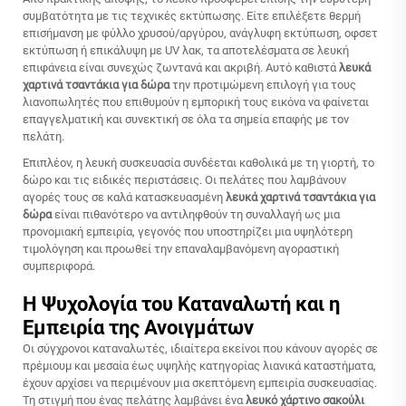
συμβατότητα με τις τεχνικές εκτύπωσης. Είτε επιλέξετε θερμή
επισήμανση με φύλλο χρυσού/αργύρου, ανάγλυφη εκτύπωση, οφσετ
εκτύπωση ή επικάλυψη με UV λακ, τα αποτελέσματα σε λευκή
επιφάνεια είναι συνεχώς ζωντανά και ακριβή. Αυτό καθιστά
λευκά
χαρτινά τσαντάκια για δώρα
την προτιμώμενη επιλογή για τους
λιανοπωλητές που επιθυμούν η εμπορική τους εικόνα να φαίνεται
επαγγελματική και συνεκτική σε όλα τα σημεία επαφής με τον
πελάτη.
Επιπλέον, η λευκή συσκευασία συνδέεται καθολικά με τη γιορτή, το
δώρο και τις ειδικές περιστάσεις. Οι πελάτες που λαμβάνουν
αγορές τους σε καλά κατασκευασμένη
λευκά χαρτινά τσαντάκια για
δώρα
είναι πιθανότερο να αντιληφθούν τη συναλλαγή ως μια
προνομιακή εμπειρία, γεγονός που υποστηρίζει μια υψηλότερη
τιμολόγηση και προωθεί την επαναλαμβανόμενη αγοραστική
συμπεριφορά.
Η Ψυχολογία του Καταναλωτή και η
Εμπειρία της Ανοιγμάτων
Οι σύγχρονοι καταναλωτές, ιδιαίτερα εκείνοι που κάνουν αγορές σε
πρέμιουμ και μεσαία έως υψηλής κατηγορίας λιανικά καταστήματα,
έχουν αρχίσει να περιμένουν μια σκεπτόμενη εμπειρία συσκευασίας.
Τη στιγμή που ένας πελάτης λαμβάνει ένα
λευκό χάρτινο σακούλι