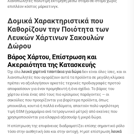
λιανοπωλητές πολύτιμη εκτίμηση μέσω στόμα-σε-στόμα χωρίς
επιπλέον κόστος μάρκετινγκ.
Δομικά Χαρακτηριστικά που
Καθορίζουν την Ποιότητα των
Λευκών Χάρτινων Σακουλών
Δώρου
Βάρος Χάρτου, Επίστρωση και
Ακεραιότητα της Κατασκευής
Όχι όλα
λευκά χαρτινά τσαντάκια για δώρα
δεν είναι όλες ίσες, και οι
λιανοπωλητές που αγοράζουν αυτά τα προϊόντα σε μεγάλη κλίμακα
πρέπει να αξιολογήσουν αρκετές τεχνικές προδιαγραφές προτού
αποφασίσουν για έναν προμηθευτή ή ένα σχέδιο. Το βάρος του
χάρτου είναι ένας από τους πιο κρίσιμους παράγοντες — οι
σακούλες που προορίζονται για βαρύτερα προϊόντα, όπως
μπουκάλια, κουτιά ή πολλά ενδύματα, απαιτούν πολύ υψηλότερη
τιμή GSM (γραμμάρια ανά τετραγωνικό μέτρο) από εκείνες που
χρησιμοποιούνται για ελαφριά αξεσουάρ ή μικρά δώρα.
Η επίστρωση της επιφάνειας διαδραματίζει επίσης σημαντικό ρόλο
τόσο στην αισθητική όσο και στην αντοχή. Η ματ επίστρωση
λευκά