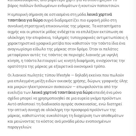
βάρος πολλών διπλωμένων ενδυμάτων ή κουτιών παπουτσιών.
Η εμπορική σήμανση σε εστιασμένα στη μόδα
λευκά χαρτινά
τσαντάκια για δώρα
συχνά διαδραματίζει πιο εμφανή ρόλο στη
συνολική στρατηγική επικοινωνίας της μάρκας. Τα καταστήματα
αιχμής και οι μπουτίκ μόδας ενδέχεται να επιλέξουν εκτύπωση σε
ολόκληρη την επιφάνεια, τολμηρές τυπογραφικές αντιμετωπίσεις ή
χαρακτηριστικά γραφικά μοτίβα που καθιστούν την τσάντα ίδια ένα
αναγνωρίσιμο είδωλο της μάρκας στον δρόμο. Όταν οι πελάτες
μεταφέρουν αυτές τις τσάντες σε περιοχές λιανικής με υψηλή
κίνηση, η τσάντα λειτουργεί ως κινητή διαφήμιση, ενισχύοντας την
ορατότητα της μάρκας με εξαιρετικά οικονομικό τρόπο.
Οι λιανικοί πωλητές τύπου lifestyle — δηλαδή εκείνοι που πωλούν
μια επιλεγμένη μείξη ειδών οικιακής χρήσης, δώρων, γραφικής ύλης
και μικρών ηλεκτρονικών συσκευών — επωφελούνται από την
ευελιξία των
λευκά χαρτινά τσαντάκια για δώρα
επειδή ένα μόνο
σχέδιο μπορεί να χρησιμοποιηθεί σε μια ευρεία γκάμα προϊόντων.
Αυτό απλοποιεί τη διαδικασία αγοράς συσκευασίας, ενώ διατηρεί
την οπτική συνοχή σε ολόκληρη την προσφορά προϊόντων της
μάρκας, καθιστώντας ευκολότερη τη διαχείριση των αποθεμάτων
και μειώνοντας το κόστος ανά μονάδα μέσω ενοποιημένων
παραγγελιών.