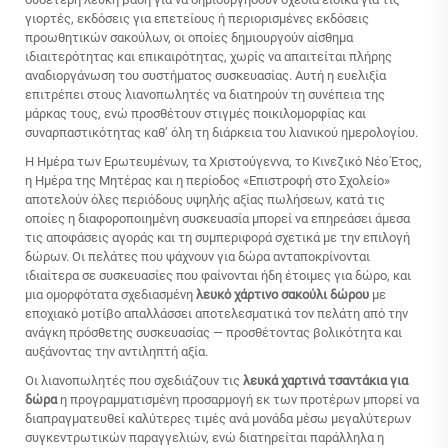
γιορτές, εκδόσεις για επετείους ή περιορισμένες εκδόσεις
προωθητικών σακούλων, οι οποίες δημιουργούν αίσθημα
ιδιαιτερότητας και επικαιρότητας, χωρίς να απαιτείται πλήρης
αναδιοργάνωση του συστήματος συσκευασίας. Αυτή η ευελιξία
επιτρέπει στους λιανοπωλητές να διατηρούν τη συνέπεια της
μάρκας τους, ενώ προσθέτουν στιγμές ποικιλομορφίας και
συναρπαστικότητας καθ’ όλη τη διάρκεια του λιανικού ημερολογίου.
Η Ημέρα των Ερωτευμένων, τα Χριστούγεννα, το Κινεζικό Νέο Έτος,
η Ημέρα της Μητέρας και η περίοδος «Επιστροφή στο Σχολείο»
αποτελούν όλες περιόδους υψηλής αξίας πωλήσεων, κατά τις
οποίες η διαφοροποιημένη συσκευασία μπορεί να επηρεάσει άμεσα
τις αποφάσεις αγοράς και τη συμπεριφορά σχετικά με την επιλογή
δώρων. Οι πελάτες που ψάχνουν για δώρα ανταποκρίνονται
ιδιαίτερα σε συσκευασίες που φαίνονται ήδη έτοιμες για δώρο, και
μια ομορφότατα σχεδιασμένη
λευκό χάρτινο σακούλι δώρου
με
εποχιακό μοτίβο απαλλάσσει αποτελεσματικά τον πελάτη από την
ανάγκη πρόσθετης συσκευασίας — προσθέτοντας βολικότητα και
αυξάνοντας την αντιληπτή αξία.
Οι λιανοπωλητές που σχεδιάζουν τις
λευκά χαρτινά τσαντάκια για
δώρα
η προγραμματισμένη προσαρμογή εκ των προτέρων μπορεί να
διαπραγματευθεί καλύτερες τιμές ανά μονάδα μέσω μεγαλύτερων
συγκεντρωτικών παραγγελιών, ενώ διατηρείται παράλληλα η