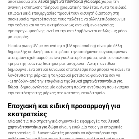
αποτέλεσμα στο
λευκά χαρτινά τσαντάκια για δώρα
χωρίς την
ανάγκη εκτύπωσης πλήρους χρωματικής παλέτας. Αυτά τα ειδικά
επιφανειακά επεξεργασίες προσθέτουν αισθητή διάσταση στη
συσκευασία, προτρέποντας τους πελάτες να αλληλεπιδράσουν με
την τσάντα και να την εκτιμήσουν ως αντικείμενο εργασίας
εμπειρογνωμοσύνης, αντί να την αντιλαμβάνονται απλώς ως μέσο
μεταφοράς.
Η επίστρωση UV με εντονότητα (UV spot coating) είναι μία άλλη
δημοφιλής επιλογή που επιτρέπει την επισήμανση συγκεκριμένων
στοιχείων σχεδιασμού με ένα γυαλιστερό στρώμα, ενώ το υπόλοιπο
τμήμα της τσάντας διατηρεί ματ απόχρωση. Αυτή η αντίθεση
δημιουργεί ένα οπτικά δυναμικό αποτέλεσμα που μπορεί να κάνει τα
λογότυπα της μάρκας ή τα γραφικά μοτίβα να φαίνονται σαν να
«ξεπηδούν» από την επιφάνεια της
λευκά χαρτινά τσαντάκια για
δώρα
, δημιουργώντας μία αξέχαστη πρώτη εντύπωση που ενισχύει
την ταυτότητα της μάρκας στο καταστηματικό ταμείο.
Εποχιακή και ειδική προσαρμογή για
εκστρατείες
Μία από τις πιο στρατηγικά σημαντικές εφαρμογές του
λευκά
χαρτινά τσαντάκια για δώρα
είναι η ευελιξία τους για εποχιακές
εκστρατείες. Οι λιανοπωλητές μπορούν να αξιοποιήσουν την
ουδέτερη λευκή βάση για να δημιουργήσουν σχέδια ειδικά για τις