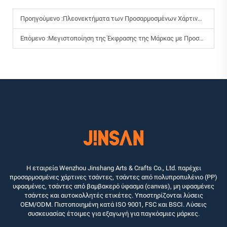
Προηγούμενο :
Πλεονεκτήματα των Προσαρμοσμένων Χάρτινων Σακουλών με Εκτύπωση
Επόμενο :
Μεγιστοποίηση της Έκφρασης της Μάρκας με Προσαρμοσμένες Χάρτινες Τσάντες Για Εστιατόρια
Η εταιρεία Wenzhou Jinshang Arts & Crafts Co., Ltd. παρέχει
προσαρμοσμένες χάρτινες τσάντες, τσάντες από πολυπροπυλένιο (PP)
υφασμένες, τσάντες από βαμβακερό ύφασμα (canvas), μη υφασμένες
τσάντες και αυτοκολλητές ετικέτες. Υποστηρίζονται λύσεις
OEM/ODM. Πιστοποιημένη κατά ISO 9001, FSC και BSCI. Λύσεις
συσκευασίας έτοιμες για εξαγωγή για παγκόσμιες μάρκες.