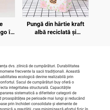
e
Pungă din hârtie kraft
ogo în
albă reciclată și
cadou,
ecologică cu mâner
alaj,
împletit, pungi
ndă și
personalizate pentru
să,
fast-food din hârtie kraft
ența dvs. zilnică de cumpărături. Durabilitatea
enomene frecvente la sacii tradiționali. Această
utique
abilitatea ecologică devine realizabilă prin
 confortul. Sacul de cumpărături buy oferă o
cta integritatea structurală. Capacitățile
ararea sistematică a diferitelor categorii de
ând proaspătățea pe perioade mai lungi și reducând
oroase prin închideri consolidate și elemente de
nomică a greutății, care minimizează efortul fizic în