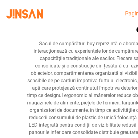
Pagin
Sacul de cumpărături buy reprezintă o abord
interacționează cu experiențele lor de cumpăra
capacitățile tradiționale ale sacilor. Fiecare
consolidate și o construcție din țesătură cu rezis
obiectelor, compartimentarea organizată și vizibi
sensibile de pe carduri împotriva furtului electronic
apă care protejează conținutul împotriva deterioră
timp ce designul ergonomic al mânerelor reduce obos
magazinele de alimente, piețele de fermieri, târgur
organizatori de documente, în timp ce activitățile
reducerii consumului de plastic de unică folosință p
LED integrată pentru condiții de vizibilitate redusă
panourile inferioare consolidate distribuie greutat