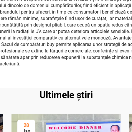
acului dincolo de domeniul cumpărăturilor, fiind eficient în aplicați
randului pentru afaceri, în timp ce consumatorii beneficiază de 
ținere rămân minime, suprafețele fiind ușor de curățat, iar materia
mbunătățită prin designul pliabil, care ocupă un spațiu redus când
nerii la radiațiile UV, care ar putea deteriora articolele sensibil
nal al investiției comparativ cu alternativele monouză. Avantajel
e. Sacul de cumpărături buy permite aplicarea unor strategii de ac
profesionale se extind la târgurile comerciale, conferințe și eveni
sănătate apar prin reducerea expunerii la substanțele chimice no
acteriană.
Ultimele știri
28
Jan