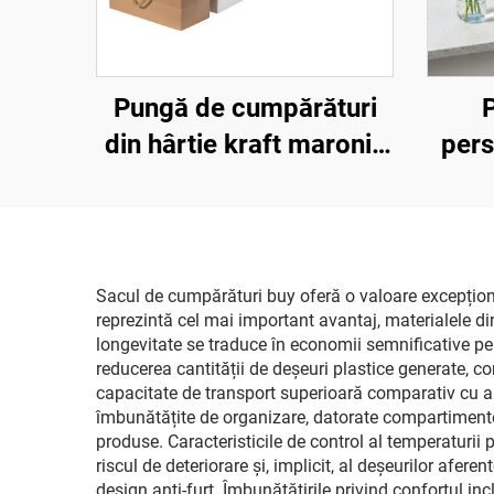
Pungă de cumpărături
din hârtie kraft maronie
pers
și albă mată, imprimată
cali
cu logo de lux, la preț
pr
redus în vânzare în
mâne
bucăți
pers
Sacul de cumpărături buy oferă o valoare excepționa
reprezintă cel mai important avantaj, materialele din
pe
longevitate se traduce în economii semnificative pe 
reducerea cantității de deșeuri plastice generate, c
capacitate de transport superioară comparativ cu al
îmbunătățite de organizare, datorate compartimentel
produse. Caracteristicile de control al temperaturi
riscul de deteriorare și, implicit, al deșeurilor afer
design anti-furt. Îmbunătățirile privind confortul in