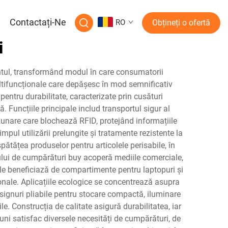
a
Contactați-Ne
RO
Obțineți o ofertă
i
tul, transformând modul în care consumatorii
tifuncționale care depășesc în mod semnificativ
entru durabilitate, caracterizate prin cusături
ă. Funcțiile principale includ transportul sigur al
zunare care blochează RFID, protejând informațiile
mpul utilizării prelungite și tratamente rezistente la
pătățea produselor pentru articolele perisabile, în
cului de cumpărături buy acoperă mediile comerciale,
ale beneficiază de compartimente pentru laptopuri și
onale. Aplicațiile ecologice se concentrează asupra
designuri pliabile pentru stocare compactă, iluminare
e. Construcția de calitate asigură durabilitatea, iar
uni satisfac diversele necesități de cumpărături, de