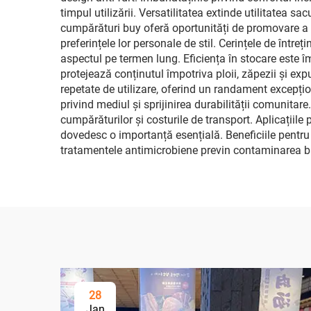
timpul utilizării. Versatilitatea extinde utilitatea s
cumpărături buy oferă oportunități de promovare a b
preferințele lor personale de stil. Cerințele de între
aspectul pe termen lung. Eficiența în stocare este î
protejează conținutul împotriva ploii, zăpezii și expu
repetate de utilizare, oferind un randament excepțio
privind mediul și sprijinirea durabilității comunitar
cumpărăturilor și costurile de transport. Aplicațiile 
dovedesc o importanță esențială. Beneficiile pentru 
tratamentele antimicrobiene previn contaminarea b
28
Jan