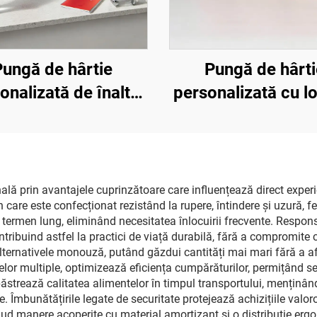
Pungă de hârtie
Pungă de hârti
onalizată de înaltă
personalizată cu l
tate cu logo aplicat
relief cald pentru 
in foilă aurie, cu
îmbrăcăminte, amb
r, pungi de hârtie
cumpărături, cu fu
onalizate boutique
cordoane, luxoa
lă prin avantajele cuprinzătoare care influențează direct experi
 care este confecționat rezistând la rupere, întindere și uzură, f
ntru cumpărături
pentru magazin bo
termen lung, eliminând necesitatea înlocuirii frecvente. Respons
ontribuind astfel la practici de viață durabilă, fără a compromite
ternativele monouză, putând găzdui cantități mai mari fără a afe
or multiple, optimizează eficiența cumpărăturilor, permițând sep
i păstrează calitatea alimentelor în timpul transportului, mențin
ente. Îmbunătățirile legate de securitate protejează achizițiile val
clud manere acoperite cu material amortizant și o distribuție ergo