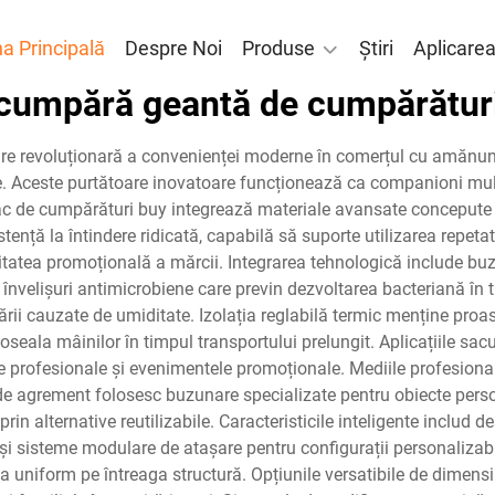
a Principală
Despre Noi
Produse
Știri
Aplicare
cumpără geantă de cumpărătur
are revoluționară a convenienței moderne în comerțul cu amănun
re. Aceste purtătoare inovatoare funcționează ca companioni mul
 sac de cumpărături buy integrează materiale avansate concepute p
tență la întindere ridicată, capabilă să suporte utilizarea repetat
litatea promoțională a mărcii. Integrarea tehnologică include bu
, învelișuri antimicrobiene care previn dezvoltarea bacteriană în ti
rii cauzate de umiditate. Izolația reglabilă termic menține proas
eala mâinilor în timpul transportului prelungit. Aplicațiile sa
ile profesionale și evenimentele promoționale. Mediile profesion
 de agrement folosesc buzunare specializate pentru obiecte pers
rin alternative reutilizabile. Caracteristicile inteligente includ 
 și sisteme modulare de atașare pentru configurații personalizabil
ea uniform pe întreaga structură. Opțiunile versatibile de dimensi