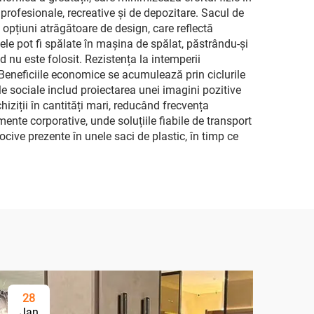
i profesionale, recreative și de depozitare. Sacul de
opțiuni atrăgătoare de design, care reflectă
lele pot fi spălate în mașina de spălat, păstrându-și
 nu este folosit. Rezistența la intemperii
e. Beneficiile economice se acumulează prin ciclurile
e sociale includ proiectarea unei imagini pozitive
hiziții în cantități mari, reducând frecvența
mente corporative, unde soluțiile fiabile de transport
cive prezente în unele saci de plastic, în timp ce
28
Jan