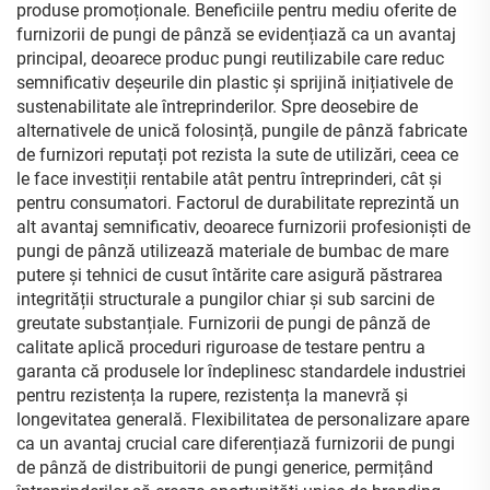
produse promoționale. Beneficiile pentru mediu oferite de
furnizorii de pungi de pânză se evidențiază ca un avantaj
principal, deoarece produc pungi reutilizabile care reduc
semnificativ deșeurile din plastic și sprijină inițiativele de
sustenabilitate ale întreprinderilor. Spre deosebire de
alternativele de unică folosință, pungile de pânză fabricate
de furnizori reputați pot rezista la sute de utilizări, ceea ce
le face investiții rentabile atât pentru întreprinderi, cât și
pentru consumatori. Factorul de durabilitate reprezintă un
alt avantaj semnificativ, deoarece furnizorii profesioniști de
pungi de pânză utilizează materiale de bumbac de mare
putere și tehnici de cusut întărite care asigură păstrarea
integrității structurale a pungilor chiar și sub sarcini de
greutate substanțiale. Furnizorii de pungi de pânză de
calitate aplică proceduri riguroase de testare pentru a
garanta că produsele lor îndeplinesc standardele industriei
pentru rezistența la rupere, rezistența la manevră și
longevitatea generală. Flexibilitatea de personalizare apare
ca un avantaj crucial care diferențiază furnizorii de pungi
de pânză de distribuitorii de pungi generice, permițând