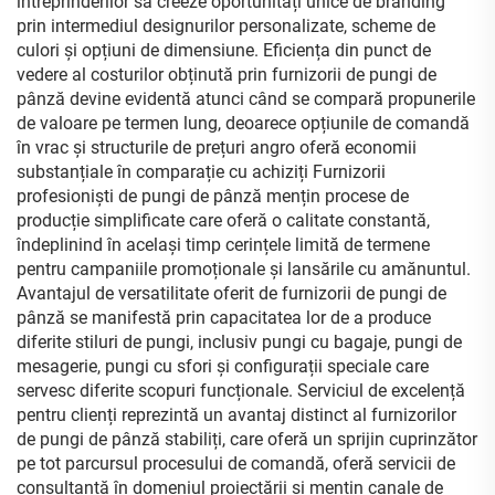
întreprinderilor să creeze oportunități unice de branding
prin intermediul designurilor personalizate, scheme de
culori și opțiuni de dimensiune. Eficiența din punct de
vedere al costurilor obținută prin furnizorii de pungi de
pânză devine evidentă atunci când se compară propunerile
de valoare pe termen lung, deoarece opțiunile de comandă
în vrac și structurile de prețuri angro oferă economii
substanțiale în comparație cu achiziți Furnizorii
profesioniști de pungi de pânză mențin procese de
producție simplificate care oferă o calitate constantă,
îndeplinind în același timp cerințele limită de termene
pentru campaniile promoționale și lansările cu amănuntul.
Avantajul de versatilitate oferit de furnizorii de pungi de
pânză se manifestă prin capacitatea lor de a produce
diferite stiluri de pungi, inclusiv pungi cu bagaje, pungi de
mesagerie, pungi cu sfori și configurații speciale care
servesc diferite scopuri funcționale. Serviciul de excelență
pentru clienți reprezintă un avantaj distinct al furnizorilor
de pungi de pânză stabiliți, care oferă un sprijin cuprinzător
pe tot parcursul procesului de comandă, oferă servicii de
consultanță în domeniul proiectării și mențin canale de