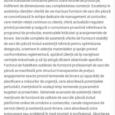
astfel standarde constante pentru toate loturile de producție,
indiferent de dimensiunea sau complexitatea comenzii. Excelența în
asistența clienților oferită de cei mai buni furnizori de saci din pânză
se concretizează în echipe dedicate de management al conturilor,
care mențin relații continue cu clienții, oferă actualizări regulate
privind proiectele și asigură o comunicare proactivă referitoare la
programul de producție, eventualele întârzieri și aranjamentele de
livrare. Serviciile complete de asistență oferite de furnizorii stabiliți
de saci din pânză includ asistență tehnică pentru optimizarea
designului, orientare în selecția materialelor și sprijin privind
conformitatea reglementară, ajutând clienții să își navigheze
cerințele industriale și să își atingă eficient obiectivele specifice.
Factorul de fiabilitate subliniat de furnizorii profesioniști de saci din
pânză se manifestă prin structuri transparente de prețuri,
angajamente exacte privind termenele de livrare și capacități de
planificare a măsurilor de urgență, care abordează potențialele
perturbări, menținând în același timp termenele și parametrii
bugetari ai proiectelor. Sistemele avansate de asistență clienți
menținute de furnizorii de calitate de saci din pânză includ
platforme online de urmărire a comenzilor, canale responsive de
servicii clienți și asistență post-livrare, care abordează orice
preocupare sau problemă în mod prompt și profesional. Abordarea