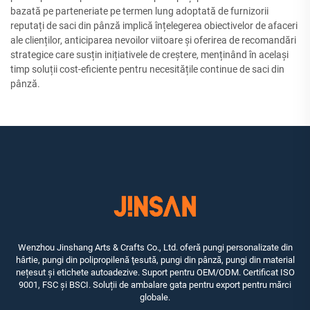
bazată pe parteneriate pe termen lung adoptată de furnizorii
reputați de saci din pânză implică înțelegerea obiectivelor de afaceri
ale clienților, anticiparea nevoilor viitoare și oferirea de recomandări
strategice care susțin inițiativele de creștere, menținând în același
timp soluții cost-eficiente pentru necesitățile continue de saci din
pânză.
Wenzhou Jinshang Arts & Crafts Co., Ltd. oferă pungi personalizate din
hârtie, pungi din polipropilenă ţesută, pungi din pânză, pungi din material
nețesut și etichete autoadezive. Suport pentru OEM/ODM. Certificat ISO
9001, FSC și BSCI. Soluții de ambalare gata pentru export pentru mărci
globale.