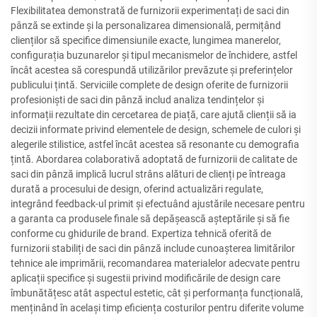
Flexibilitatea demonstrată de furnizorii experimentați de saci din
pânză se extinde și la personalizarea dimensională, permițând
clienților să specifice dimensiunile exacte, lungimea manerelor,
configurația buzunarelor și tipul mecanismelor de închidere, astfel
încât acestea să corespundă utilizărilor prevăzute și preferințelor
publicului țintă. Serviciile complete de design oferite de furnizorii
profesioniști de saci din pânză includ analiza tendințelor și
informații rezultate din cercetarea de piață, care ajută clienții să ia
decizii informate privind elementele de design, schemele de culori și
alegerile stilistice, astfel încât acestea să resonante cu demografia
țintă. Abordarea colaborativă adoptată de furnizorii de calitate de
saci din pânză implică lucrul strâns alături de clienți pe întreaga
durată a procesului de design, oferind actualizări regulate,
integrând feedback-ul primit și efectuând ajustările necesare pentru
a garanta ca produsele finale să depășească așteptările și să fie
conforme cu ghidurile de brand. Expertiza tehnică oferită de
furnizorii stabiliți de saci din pânză include cunoașterea limitărilor
tehnice ale imprimării, recomandarea materialelor adecvate pentru
aplicații specifice și sugestii privind modificările de design care
îmbunătățesc atât aspectul estetic, cât și performanța funcțională,
menținând în același timp eficiența costurilor pentru diferite volume