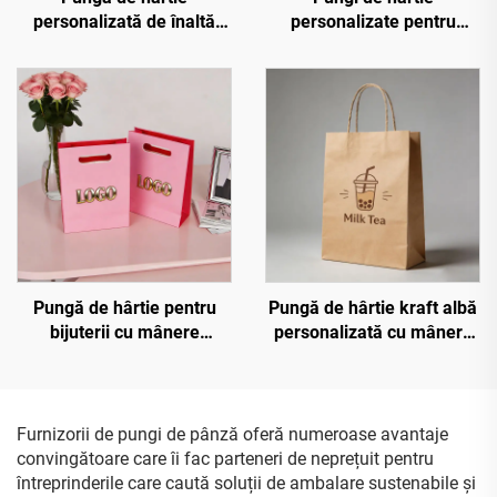
personalizată de înaltă
personalizate pentru
calitate cu logo aplicat prin
bijuterii cu logo în relief
foilă aurie, cu mâner,
cald aurit, pungi de
pungi de hârtie
cumpărături tip sac, pungi
personalizate boutique
de hârtie reciclată pentru
pentru cumpărături
cadou
Pungă de hârtie pentru
Pungă de hârtie kraft albă
bijuterii cu mânere
personalizată cu mânere
perforate, logo în relief
răsucite, pentru depozitare
cald, personalizată, pungă
și transport rapid de ceai
de cumpărături de lux
de lapte, tip sac
Furnizorii de pungi de pânză oferă numeroase avantaje
convingătoare care îi fac parteneri de neprețuit pentru
întreprinderile care caută soluții de ambalare sustenabile și