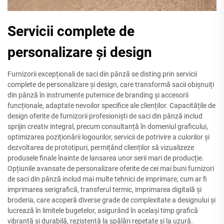
Servicii complete de
personalizare și design
Furnizorii excepționali de saci din pânză se disting prin servicii
complete de personalizare și design, care transformă sacii obișnuiți
din pânză în instrumente puternice de branding și accesorii
funcționale, adaptate nevoilor specifice ale clienților. Capacitățile de
design oferite de furnizorii profesioniști de saci din pânză includ
sprijin creativ integral, precum consultanță în domeniul graficului,
optimizarea poziționării logourilor, servicii de potrivire a culorilor și
dezvoltarea de prototipuri, permițând clienților să vizualizeze
produsele finale înainte de lansarea unor serii mari de producție.
Opțiunile avansate de personalizare oferite de cei mai buni furnizori
de saci din pânză includ mai multe tehnici de imprimare, cum ar fi
imprimarea serigrafică, transferul termic, imprimarea digitală și
broderia, care acoperă diverse grade de complexitate a designului și
lucrează în limitele bugetelor, asigurând în același timp grafică
vibrantă și durabilă, rezistentă la spălări repetate și la uzură.