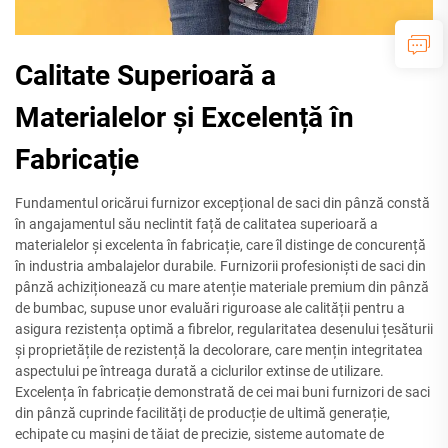
Calitate Superioară a
Materialelor și Excelență în
Fabricație
Fundamentul oricărui furnizor excepțional de saci din pânză constă
în angajamentul său neclintit față de calitatea superioară a
materialelor și excelenta în fabricație, care îl distinge de concurență
în industria ambalajelor durabile. Furnizorii profesioniști de saci din
pânză achiziționează cu mare atenție materiale premium din pânză
de bumbac, supuse unor evaluări riguroase ale calității pentru a
asigura rezistența optimă a fibrelor, regularitatea desenului țesăturii
și proprietățile de rezistență la decolorare, care mențin integritatea
aspectului pe întreaga durată a ciclurilor extinse de utilizare.
Excelența în fabricație demonstrată de cei mai buni furnizori de saci
din pânză cuprinde facilități de producție de ultimă generație,
echipate cu mașini de tăiat de precizie, sisteme automate de