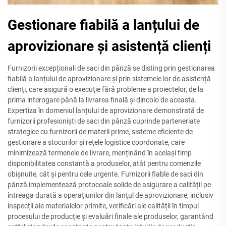
Gestionare fiabilă a lanțului de
aprovizionare și asistență clienți
Furnizorii excepționali de saci din pânză se disting prin gestionarea
fiabilă a lanțului de aprovizionare și prin sistemele lor de asistență
clienți, care asigură o execuție fără probleme a proiectelor, de la
prima interogare până la livrarea finală și dincolo de aceasta.
Expertiza în domeniul lanțului de aprovizionare demonstrată de
furnizorii profesioniști de saci din pânză cuprinde parteneriate
strategice cu furnizorii de materii prime, sisteme eficiente de
gestionare a stocurilor și rețele logistice coordonate, care
minimizează termenele de livrare, menținând în același timp
disponibilitatea constantă a produselor, atât pentru comenzile
obișnuite, cât și pentru cele urgente. Furnizorii fiable de saci din
pânză implementează protocoale solide de asigurare a calității pe
întreaga durată a operațiunilor din lanțul de aprovizionare, inclusiv
inspecții ale materialelor primite, verificări ale calității în timpul
procesului de producție și evaluări finale ale produselor, garantând