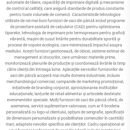
automate de tăiere, capacități de imprimare digitală și mecanisme
de control al calității, care asigură standarde de produs constante
pentru toate volumele de comenzi. Caracteristicile tehnologice
utilizate de cei mai buni furnizori de saci din pânză includ programe
de proiectare asistată de calculator (CAD) pentru optimizarea
tiparelor, tehnologia de imprimare prin termopresare pentru grafică
vibrantă, mașini de cusut întărite pentru durabilitate sporită și
procese de vopsire ecologice, care minimizează impactul asupra
mediului. Acești furnizori gestionează, de obicei, sisteme extinse de
management al stocurilor, care urmăresc materiile prime,
monitorizează planurile de producție și coordonează livrările la timp
către clienții din întreaga lume. Aplicațiile serviciilor furnizorilor de
saci din pânză acoperă mai multe domenii industriale, inclusiv
merchandisingul comercial, campaniile de marketing promoțional,
inițiativele de branding corporat, aprovizionarea instituțiilor
educaționale, lanțurile de retail alimentar și articolele destinate
evenimentelor speciale. Mulți furnizori de saci din pânză oferă, de
asemenea, servicii suplimentare valoroase, cum ar fi broderia
personalizată cu logo-ul clientului, opțiuni de serigrafie, specificații
de dimensiuni personalizate și posibilitatea comenzilor în cantități
mari, adaptate nevoilor specifice ale clienților. Cadru operațional al