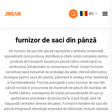
RO
furnizor de saci din pânză
Un furnizor de saci din pânză reprezintă o entitate comercială
specializată care produce, distribuie și oferă soluții complete pentru
produse de transport bazate pe pânză către comercianți cu
amănuntul, întreprinderi și consumatori finali. Acești furnizori
constituie baza industriei de ambalaje durabile, oferind alternative
ecologice pentru sacii din plastic, păstrând în același timp rezistența
și funcționalitatea. Funcția principală a unui furnizor de saci din
pânză constă în procurarea de materiale de pânză din bumbac de
înaltă calitate, conceperea de soluții personalizabile de saci și
gestionarea proceselor de producție la scară largă, care să
răspundă cerințelor diverse ale pieței. Furnizorii moderni de saci din
pânză integrează tehnologii avansate de fabricație, inclusiv sisteme