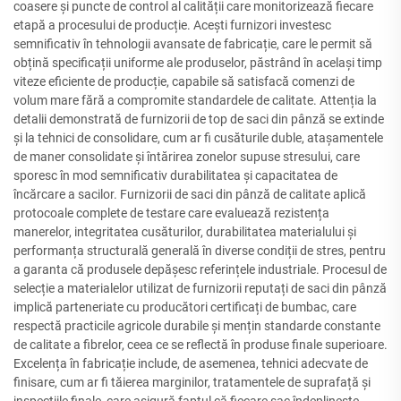
coasere și puncte de control al calității care monitorizează fiecare
etapă a procesului de producție. Acești furnizori investesc
semnificativ în tehnologii avansate de fabricație, care le permit să
obțină specificații uniforme ale produselor, păstrând în același timp
viteze eficiente de producție, capabile să satisfacă comenzi de
volum mare fără a compromite standardele de calitate. Attenția la
detalii demonstrată de furnizorii de top de saci din pânză se extinde
și la tehnici de consolidare, cum ar fi cusăturile duble, atașamentele
de maner consolidate și întărirea zonelor supuse stresului, care
sporesc în mod semnificativ durabilitatea și capacitatea de
încărcare a sacilor. Furnizorii de saci din pânză de calitate aplică
protocoale complete de testare care evaluează rezistența
manerelor, integritatea cusăturilor, durabilitatea materialului și
performanța structurală generală în diverse condiții de stres, pentru
a garanta că produsele depășesc referințele industriale. Procesul de
selecție a materialelor utilizat de furnizorii reputați de saci din pânză
implică parteneriate cu producători certificați de bumbac, care
respectă practicile agricole durabile și mențin standarde constante
de calitate a fibrelor, ceea ce se reflectă în produse finale superioare.
Excelența în fabricație include, de asemenea, tehnici adecvate de
finisare, cum ar fi tăierea marginilor, tratamentele de suprafață și