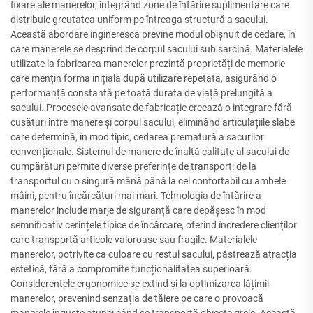
fixare ale manerelor, integrând zone de întărire suplimentare care
distribuie greutatea uniform pe întreaga structură a sacului.
Această abordare inginerescă previne modul obișnuit de cedare, în
care manerele se desprind de corpul sacului sub sarcină. Materialele
utilizate la fabricarea manerelor prezintă proprietăți de memorie
care mențin forma inițială după utilizare repetată, asigurând o
performanță constantă pe toată durata de viață prelungită a
sacului. Procesele avansate de fabricație creează o integrare fără
cusături între manere și corpul sacului, eliminând articulațiile slabe
care determină, în mod tipic, cedarea prematură a sacurilor
convenționale. Sistemul de manere de înaltă calitate al sacului de
cumpărături permite diverse preferințe de transport: de la
transportul cu o singură mână până la cel confortabil cu ambele
mâini, pentru încărcături mai mari. Tehnologia de întărire a
manerelor include marje de siguranță care depășesc în mod
semnificativ cerințele tipice de încărcare, oferind încredere clienților
care transportă articole valoroase sau fragile. Materialele
manerelor, potrivite ca culoare cu restul sacului, păstrează atracția
estetică, fără a compromite funcționalitatea superioară.
Considerentele ergonomice se extind și la optimizarea lățimii
manerelor, prevenind senzația de tăiere pe care o provoacă