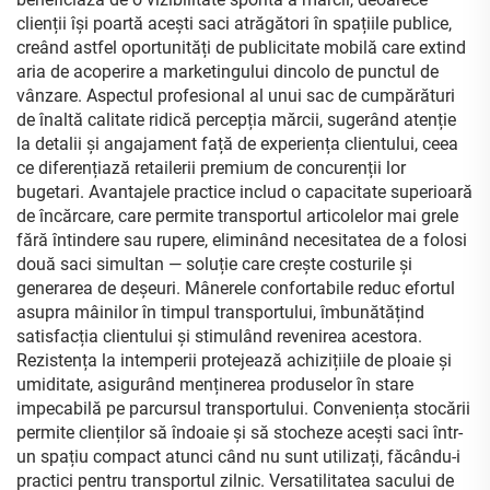
clienții își poartă acești saci atrăgători în spațiile publice,
creând astfel oportunități de publicitate mobilă care extind
aria de acoperire a marketingului dincolo de punctul de
vânzare. Aspectul profesional al unui sac de cumpărături
de înaltă calitate ridică percepția mărcii, sugerând atenție
la detalii și angajament față de experiența clientului, ceea
ce diferențiază retailerii premium de concurenții lor
bugetari. Avantajele practice includ o capacitate superioară
de încărcare, care permite transportul articolelor mai grele
fără întindere sau rupere, eliminând necesitatea de a folosi
două saci simultan — soluție care crește costurile și
generarea de deșeuri. Mânerele confortabile reduc efortul
asupra mâinilor în timpul transportului, îmbunătățind
satisfacția clientului și stimulând revenirea acestora.
Rezistența la intemperii protejează achizițiile de ploaie și
umiditate, asigurând menținerea produselor în stare
impecabilă pe parcursul transportului. Conveniența stocării
permite clienților să îndoaie și să stocheze acești saci într-
un spațiu compact atunci când nu sunt utilizați, făcându-i
practici pentru transportul zilnic. Versatilitatea sacului de