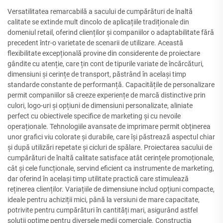
Versatilitatea remarcabilă a sacului de cumpărături de înaltă
calitate se extinde mult dincolo de aplicațiile tradiționale din
domeniul retail, oferind clienților și companiilor o adaptabilitate fără
precedent într-o varietate de scenarii de utilizare. Această
flexibilitate excepțională provine din considerente de proiectare
gândite cu atenție, care țin cont de tipurile variate de încărcături,
dimensiuni și cerințe de transport, păstrând în același timp
standarde constante de performanță. Capacitățile de personalizare
permit companiilor să creeze experiențe de marcă distinctive prin
culori, logo-uri și opțiuni de dimensiuni personalizate, aliniate
perfect cu obiectivele specifice de marketing și cu nevoile
operaționale. Tehnologiile avansate de imprimare permit obținerea
unor grafici viu colorate și durabile, care își păstrează aspectul chiar
și după utilizări repetate și cicluri de spălare. Proiectarea sacului de
cumpărături de înaltă calitate satisface atât cerințele promoționale,
cât și cele funcționale, servind eficient ca instrumente de marketing,
dar oferind în același timp utilitate practică care stimulează
reținerea clienților. Variațiile de dimensiune includ opțiuni compacte,
ideale pentru achiziții mici, până la versiuni de mare capacitate,
potrivite pentru cumpărături în cantități mari, asigurând astfel
soluții optime pentru diversele medii comerciale. Construcția