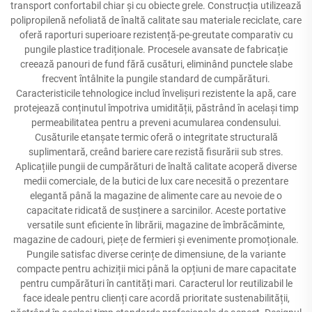
transport confortabil chiar și cu obiecte grele. Construcția utilizează
polipropilenă nefoliată de înaltă calitate sau materiale reciclate, care
oferă raporturi superioare rezistență-pe-greutate comparativ cu
pungile plastice tradiționale. Procesele avansate de fabricație
creează panouri de fund fără cusături, eliminând punctele slabe
frecvent întâlnite la pungile standard de cumpărături.
Caracteristicile tehnologice includ învelișuri rezistente la apă, care
protejează conținutul împotriva umidității, păstrând în același timp
permeabilitatea pentru a preveni acumularea condensului.
Cusăturile etanșate termic oferă o integritate structurală
suplimentară, creând bariere care rezistă fisurării sub stres.
Aplicațiile pungii de cumpărături de înaltă calitate acoperă diverse
medii comerciale, de la butici de lux care necesită o prezentare
elegantă până la magazine de alimente care au nevoie de o
capacitate ridicată de susținere a sarcinilor. Aceste portative
versatilе sunt eficiente în librării, magazine de îmbrăcăminte,
magazine de cadouri, piețe de fermieri și evenimente promoționale.
Pungile satisfac diverse cerințe de dimensiune, de la variante
compacte pentru achiziții mici până la opțiuni de mare capacitate
pentru cumpărături în cantități mari. Caracterul lor reutilizabil le
face ideale pentru clienți care acordă prioritate sustenabilității,