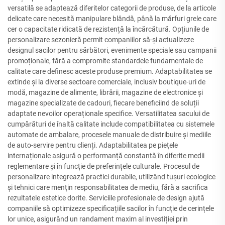
versatilă se adaptează diferitelor categorii de produse, de la articole
delicate care necesită manipulare blândă, până la mărfuri grele care
cer o capacitate ridicată de rezistență la încărcătură. Opțiunile de
personalizare sezonieră permit companiilor să-și actualizeze
designul sacilor pentru sărbători, evenimente speciale sau campanii
promoționale, fără a compromite standardele fundamentale de
calitate care definesc aceste produse premium. Adaptabilitatea se
extinde și la diverse sectoare comerciale, inclusiv boutique-uri de
modă, magazine de alimente, librării, magazine de electronice și
magazine specializate de cadouri, fiecare beneficiind de soluții
adaptate nevoilor operaționale specifice. Versatilitatea sacului de
cumpărături de înaltă calitate include compatibilitatea cu sistemele
automate de ambalare, procesele manuale de distribuire și mediile
de auto-servire pentru clienți. Adaptabilitatea pe piețele
internaționale asigură o performanță constantă în diferite medii
reglementare și în funcție de preferințele culturale. Procesul de
personalizare integrează practici durabile, utilizând tușuri ecologice
și tehnici care mențin responsabilitatea de mediu, fără a sacrifica
rezultatele estetice dorite. Serviciile profesionale de design ajută
companiile să optimizeze specificațiile sacilor în funcție de cerințele
lor unice, asigurând un randament maxim al investiției prin