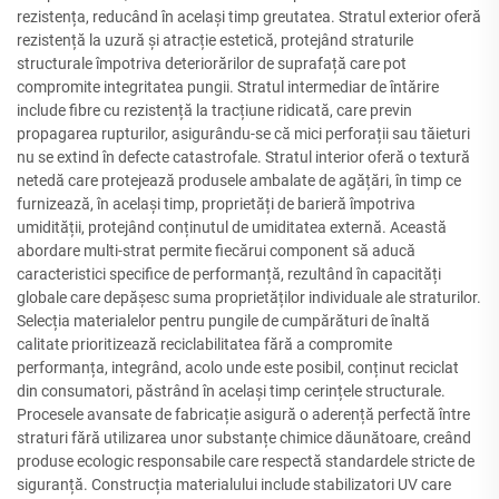
rezistența, reducând în același timp greutatea. Stratul exterior oferă
rezistență la uzură și atracție estetică, protejând straturile
structurale împotriva deteriorărilor de suprafață care pot
compromite integritatea pungii. Stratul intermediar de întărire
include fibre cu rezistență la tracțiune ridicată, care previn
propagarea rupturilor, asigurându-se că mici perforații sau tăieturi
nu se extind în defecte catastrofale. Stratul interior oferă o textură
netedă care protejează produsele ambalate de agățări, în timp ce
furnizează, în același timp, proprietăți de barieră împotriva
umidității, protejând conținutul de umiditatea externă. Această
abordare multi-strat permite fiecărui component să aducă
caracteristici specifice de performanță, rezultând în capacități
globale care depășesc suma proprietăților individuale ale straturilor.
Selecția materialelor pentru pungile de cumpărături de înaltă
calitate prioritizează reciclabilitatea fără a compromite
performanța, integrând, acolo unde este posibil, conținut reciclat
din consumatori, păstrând în același timp cerințele structurale.
Procesele avansate de fabricație asigură o aderență perfectă între
straturi fără utilizarea unor substanțe chimice dăunătoare, creând
produse ecologic responsabile care respectă standardele stricte de
siguranță. Construcția materialului include stabilizatori UV care