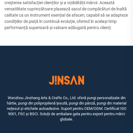
creșterea satisfacției clienților și a vizibilității mărcii. Această
versatilitate cuprinzătoare plasează sacul de cumpărături de înaltă
calitate ca un instrument esențial de afaceri, capabil să se adapteze
condițiilor de piață în continuă evoluție, oferind în același timp
performanță superioară și valoare adăugată pentru clienți.
Wenzhou Jinshang Arts & Crafts Co., Ltd. oferă pungi personalizate din
hârtie, pungi din polipropilenă ţesută, pungi din pânză, pungi din material
nețesut și etichete autoadezive. Suport pentru OEM/ODM. Certificat ISO
9001, FSC și BSCI. Soluții de ambalare gata pentru export pentru mărci
globale.