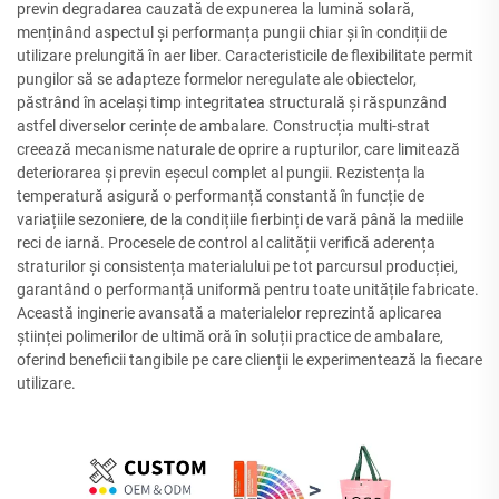
previn degradarea cauzată de expunerea la lumină solară,
menținând aspectul și performanța pungii chiar și în condiții de
utilizare prelungită în aer liber. Caracteristicile de flexibilitate permit
pungilor să se adapteze formelor neregulate ale obiectelor,
păstrând în același timp integritatea structurală și răspunzând
astfel diverselor cerințe de ambalare. Construcția multi-strat
creează mecanisme naturale de oprire a rupturilor, care limitează
deteriorarea și previn eșecul complet al pungii. Rezistența la
temperatură asigură o performanță constantă în funcție de
variațiile sezoniere, de la condițiile fierbinți de vară până la mediile
reci de iarnă. Procesele de control al calității verifică aderența
straturilor și consistența materialului pe tot parcursul producției,
garantând o performanță uniformă pentru toate unitățile fabricate.
Această inginerie avansată a materialelor reprezintă aplicarea
științei polimerilor de ultimă oră în soluții practice de ambalare,
oferind beneficii tangibile pe care clienții le experimentează la fiecare
utilizare.