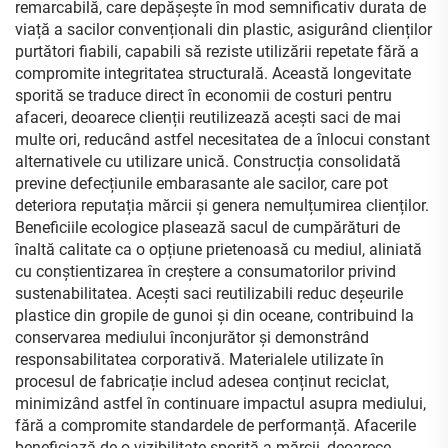
cadou
remarcabilă, care depășește în mod semnificativ durata de
viață a sacilor convenționali din plastic, asigurând clienților
purtători fiabili, capabili să reziste utilizării repetate fără a
compromite integritatea structurală. Această longevitate
sporită se traduce direct în economii de costuri pentru
afaceri, deoarece clienții reutilizează acești saci de mai
multe ori, reducând astfel necesitatea de a înlocui constant
alternativele cu utilizare unică. Construcția consolidată
previne defecțiunile embarasante ale sacilor, care pot
deteriora reputația mărcii și genera nemulțumirea clienților.
Beneficiile ecologice plasează sacul de cumpărături de
înaltă calitate ca o opțiune prietenoasă cu mediul, aliniată
cu conștientizarea în creștere a consumatorilor privind
sustenabilitatea. Acești saci reutilizabili reduc deșeurile
plastice din gropile de gunoi și din oceane, contribuind la
conservarea mediului înconjurător și demonstrând
responsabilitatea corporativă. Materialele utilizate în
procesul de fabricație includ adesea conținut reciclat,
minimizând astfel în continuare impactul asupra mediului,
fără a compromite standardele de performanță. Afacerile
beneficiază de o vizibilitate sporită a mărcii, deoarece