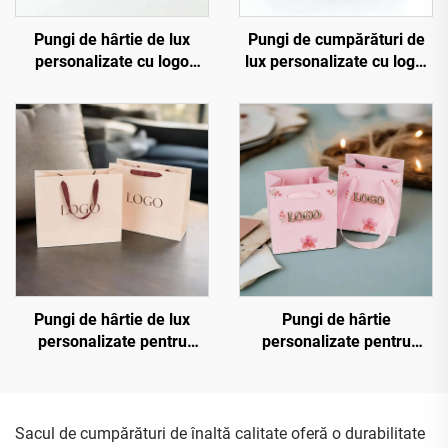
Pungi de hârtie de lux
Pungi de cumpărături de
personalizate cu logo
lux personalizate cu logo,
imprimat, pungi de
cu mâner din panglică, în
cumpărături boutique cu
alb, cadou pentru bijuterii,
propriul dvs. logo
în vânzare în bucăți, cu
logo
Pungi de hârtie de lux
Pungi de hârtie
personalizate pentru
personalizate pentru
îmbrăcăminte, cadou,
bijuterii cu logo în relief
ambalaj, pungi de
cald aurit, pungi de
cumpărături cu propriul
cumpărături tip sac, pungi
dvs. logo
de hârtie reciclată pentru
Sacul de cumpărături de înaltă calitate oferă o durabilitate